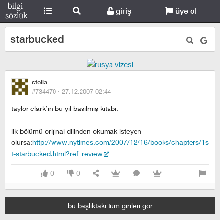
giriş
üye ol
starbucked
stella
#734470 ·
27.12.2007 02:44
taylor clark’ın bu yıl basılmış kitabı.
ilk bölümü orijinal dilinden okumak isteyen
olursa:
http://www.nytimes.com/2007/12/16/books/chapters/1s
t-starbucked.html?ref=review
0
0
bu başlıktaki tüm girileri gör