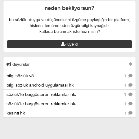
neden bekliyorsun?
bu sözlük, duygu ve düşüncelerini özgürce paylaştığın bir platform,
hislerini tercüme eden özgür bilgi kaynağıdır.
katkıda bulunmak istemez misin?
üye ol
duyurular
bilgi sözlük v5
1
bilgi sözlük android uygulaması hk
1
sözlük'te başgösteren reklamlar hk.
1
sözlük'te başgösteren reklamlar hk.
1
kesinti hk
1