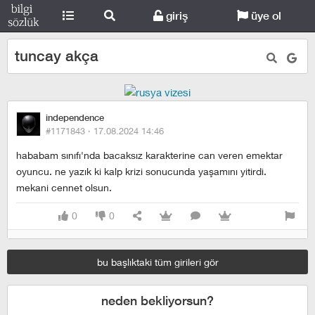
giriş
üye ol
tuncay akça
independence
#1171843 ·
17.08.2024 14:46
hababam sınıfı'nda bacaksız karakterine can veren emektar
oyuncu. ne yazık ki kalp krizi sonucunda yaşamını yitirdi.
mekani cennet olsun.
0
0
bu başlıktaki tüm girileri gör
neden bekliyorsun?