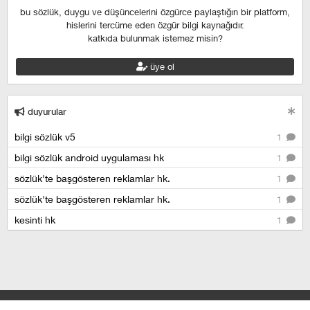
bu sözlük, duygu ve düşüncelerini özgürce paylaştığın bir platform,
hislerini tercüme eden özgür bilgi kaynağıdır.
katkıda bulunmak istemez misin?
üye ol
duyurular
bilgi sözlük v5
1
bilgi sözlük android uygulaması hk
1
sözlük'te başgösteren reklamlar hk.
1
sözlük'te başgösteren reklamlar hk.
1
kesinti hk
1