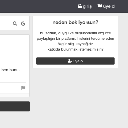
giriş
üye ol
neden bekliyorsun?
bu sözlük, duygu ve düşüncelerini özgürce
paylaştığın bir platform, hislerini tercüme eden
özgür bilgi kaynağıdır.
katkıda bulunmak istemez misin?
üye ol
m ben bunu.