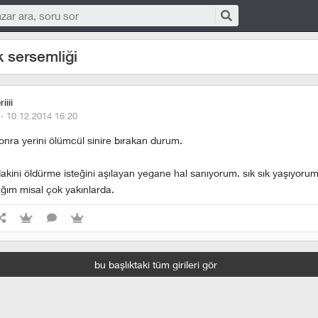
 sersemliği
iiii
 ·
10.12.2014 16:20
onra yerini ölümcül sinire bırakan durum.
dakini öldürme isteğini aşılayan yegane hal sanıyorum. sık sık yaşıyoru
ağım misal çok yakınlarda.
bu başlıktaki tüm girileri gör