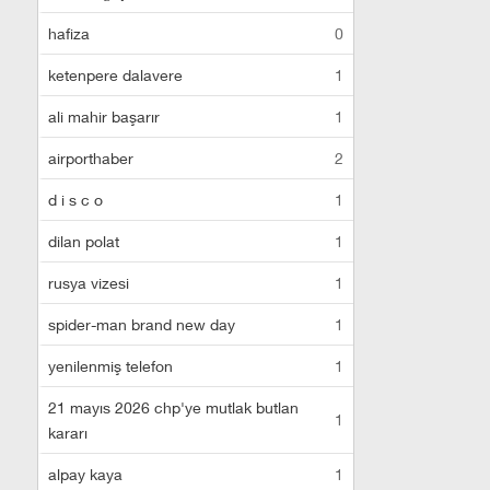
hafiza
0
ketenpere dalavere
1
ali mahir başarır
1
airporthaber
2
d i s c o
1
dilan polat
1
rusya vizesi
1
spider-man brand new day
1
yenilenmiş telefon
1
21 mayıs 2026 chp'ye mutlak butlan
1
kararı
alpay kaya
1