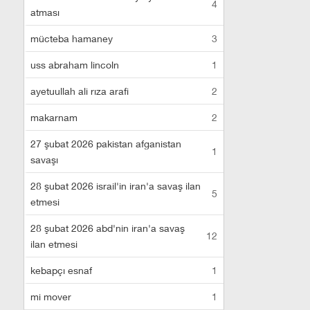
4
atması
mücteba hamaney
3
uss abraham lincoln
1
ayetuullah ali rıza arafi
2
makarnam
2
27 şubat 2026 pakistan afganistan
1
savaşı
28 şubat 2026 israil'in iran'a savaş ilan
5
etmesi
28 şubat 2026 abd'nin iran'a savaş
12
ilan etmesi
kebapçı esnaf
1
mi mover
1