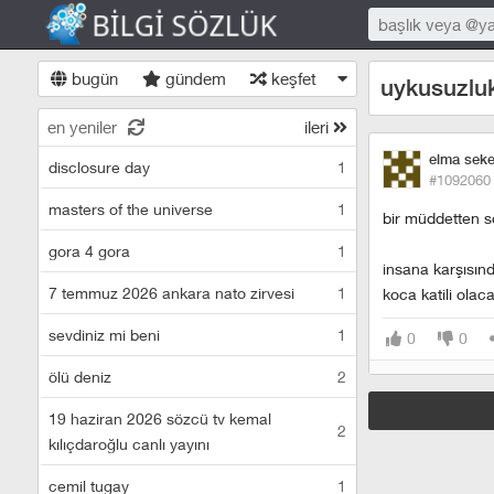
bugün
gündem
keşfet
uykusuzluk
en yeniler
ileri
elma seker
disclosure day
1
#1092060
masters of the universe
1
bir müddetten s
gora 4 gora
1
insana karşısın
7 temmuz 2026 ankara nato zirvesi
1
koca katili olac
sevdiniz mi beni
1
0
0
ölü deniz
2
19 haziran 2026 sözcü tv kemal
2
kılıçdaroğlu canlı yayını
cemil tugay
1