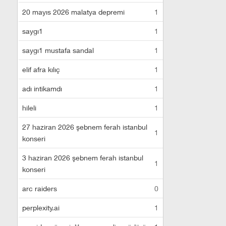
20 mayıs 2026 malatya depremi
1
saygı1
1
saygı1 mustafa sandal
1
elif afra kılıç
1
adı intikamdı
1
hileli
1
27 haziran 2026 şebnem ferah istanbul
1
konseri
3 haziran 2026 şebnem ferah istanbul
1
konseri
arc raiders
0
perplexity.ai
1