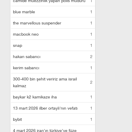
camide müezzinlik yapan polis müdürü
1
blue marble
1
the marvellous suspender
1
macbook neo
1
snap
1
hakan sabancı
2
kerim sabancı
1
300-400 bin şehit veririz ama israil
2
kalmaz
baykar k2 kamikaze iha
1
13 mart 2026 ilber ortaylı'nın vefatı
1
bybit
1
4 mart 2026 iran'ın türkiye'ye füze