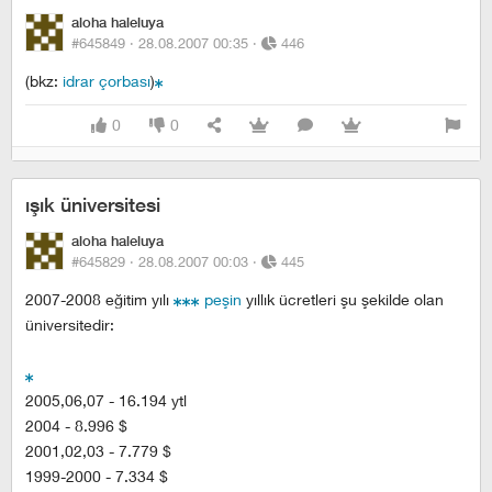
aloha haleluya
#645849 ·
28.08.2007 00:35
·
446
(bkz:
idrar çorbası
)
0
0
ışık üniversitesi
aloha haleluya
#645829 ·
28.08.2007 00:03
·
445
2007-2008 eğitim yılı
peşin
yıllık ücretleri şu şekilde olan
üniversitedir:
2005,06,07 - 16.194 ytl
2004 - 8.996 $
2001,02,03 - 7.779 $
1999-2000 - 7.334 $