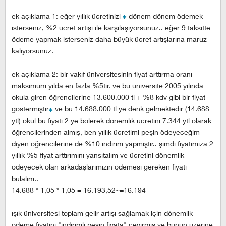
ek açıklama 1: eğer yıllık ücretinizi
dönem dönem ödemek
isterseniz, %2 ücret artışı ile karşılaşıyorsunuz.. eğer 9 taksitte
ödeme yapmak isterseniz daha büyük ücret artışlarına maruz
kalıyorsunuz.
ek açıklama 2: bir vakıf üniversitesinin fiyat arttırma oranı
maksimum yılda en fazla %5tir. ve bu üniversite 2005 yılında
okula giren öğrencilerine 13.600.000 tl + %8 kdv gibi bir fiyat
göstermiştir
ve bu 14.688.000 tl ye denk gelmektedir (14.688
ytl) okul bu fiyatı 2 ye bölerek dönemlik ücretini 7.344 ytl olarak
öğrencilerinden almış, ben yıllık ücretimi peşin ödeyeceğim
diyen öğrencilerine de %10 indirim yapmıştır.. şimdi fiyatımıza 2
yıllık %5 fiyat arttırımını yansıtalım ve ücretini dönemlik
ödeyecek olan arkadaşlarımızın ödemesi gereken fiyatı
bulalım..
14.688 * 1,05 * 1,05 = 16.193,52~=16.194
ışık üniversitesi toplam gelir artışı sağlamak için dönemlik
ödeme fiyatını "indirimli peşin fiyata" çevirmiş ve bunun üzerine