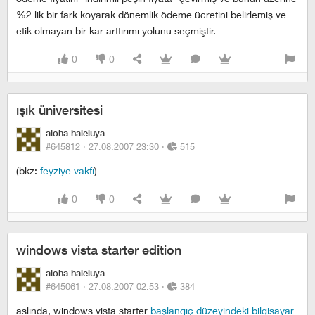
%2 lik bir fark koyarak dönemlik ödeme ücretini belirlemiş ve
etik olmayan bir kar arttırımı yolunu seçmiştir.
0
0
ışık üniversitesi
aloha haleluya
#645812 ·
27.08.2007 23:30
·
515
(bkz:
feyziye vakfı
)
0
0
windows vista starter edition
aloha haleluya
#645061 ·
27.08.2007 02:53
·
384
aslında, windows vista starter
başlangıç düzeyindeki bilgisayar