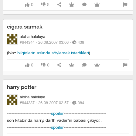
0
8
cigara sarmak
aloha haleluya
#644344 ·
26.08.2007 03:06
·
438
(bkz:
bilgiçlerin aslında söylemek istedikleri
)
0
0
harry potter
aloha haleluya
#644337 ·
26.08.2007 02:57
·
384
-----------------------------
spoiler
----------------------------
son kitabında harry, darth vader’ın babası çıkıyor..
-----------------------------
spoiler
----------------------------