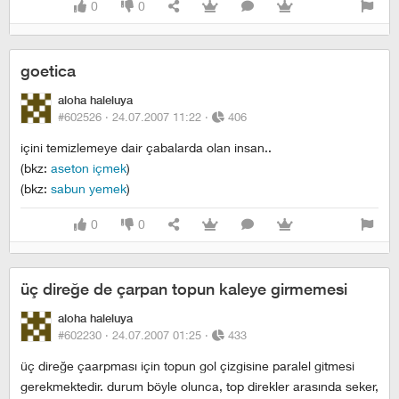
0
0
goetica
aloha haleluya
#602526 ·
24.07.2007 11:22
·
406
içini temizlemeye dair çabalarda olan insan..
(bkz:
aseton içmek
)
(bkz:
sabun yemek
)
0
0
üç direğe de çarpan topun kaleye girmemesi
aloha haleluya
#602230 ·
24.07.2007 01:25
·
433
üç direğe çaarpması için topun gol çizgisine paralel gitmesi
gerekmektedir. durum böyle olunca, top direkler arasında seker,