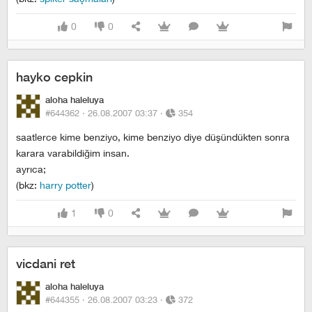
0
0
hayko cepkin
aloha haleluya
#644362 ·
26.08.2007 03:37
·
354
saatlerce kime benziyo, kime benziyo diye düşündükten sonra
karara varabildiğim insan.
ayrıca;
(bkz:
harry potter
)
1
0
vicdani ret
aloha haleluya
#644355 ·
26.08.2007 03:23
·
372