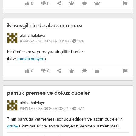
0
0
iki sevgilinin de abazan olması
aloha haleluya
#644274 ·
26.08.2007 01:10
·
476
bir ömür sex yapamayacak çifttir bunlar..
(bkz:
masturbasyon
)
0
0
pamuk prenses ve dokuz cüceler
aloha haleluya
#641430 ·
23.08.2007 02:24
·
477
7 nin pamuğa yetmemesi sonucu edilgen ve azgın cücelerin
grub
a katılmaları ve sonra hikayenin yeniden isimlenmesi..