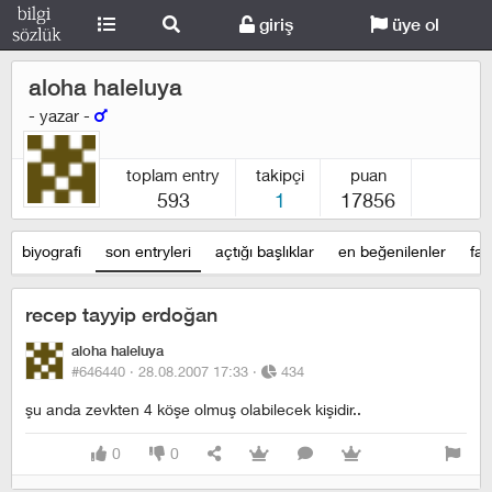
giriş
üye ol
aloha haleluya
- yazar -
toplam entry
takipçi
puan
593
1
17856
biyografi
son entryleri
açtığı başlıklar
en beğenilenler
fav
recep tayyip erdoğan
aloha haleluya
#646440 ·
28.08.2007 17:33
·
434
şu anda zevkten 4 köşe olmuş olabilecek kişidir..
0
0