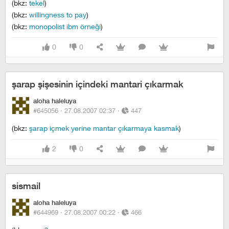
(bkz:
tekel
)
(bkz:
willingness to pay
)
(bkz:
monopolist ibm örneği
)
0
0
şarap şişesinin içindeki mantari çıkarmak
aloha haleluya
#645056 ·
27.08.2007 02:37
·
447
(bkz:
şarap içmek yerine mantar çıkarmaya kasmak
)
2
0
sismail
aloha haleluya
#644969 ·
27.08.2007 00:22
·
466