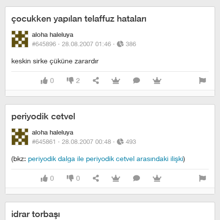
çocukken yapılan telaffuz hataları
aloha haleluya
#645896 ·
28.08.2007 01:46
·
386
keskin sirke çüküne zarardır
0
2
periyodik cetvel
aloha haleluya
#645861 ·
28.08.2007 00:48
·
493
(bkz:
periyodik dalga ile periyodik cetvel arasındaki ilişki
)
0
0
idrar torbaşı