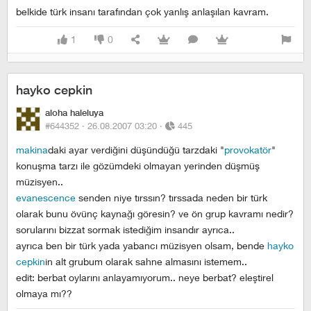
belkide türk insanı tarafından çok yanlış anlaşılan kavram.
1
0
hayko cepkin
aloha haleluya
#644352 ·
26.08.2007 03:20
·
445
makina
daki ayar verdiğini düşündüğü tarzdaki "
provokatör
"
konuşma tarzı ile gözümdeki olmayan yerinden düşmüş
müzisyen..
evanescence
senden niye tırssın? tırssada neden bir türk
olarak bunu övünç kaynağı göresin? ve ön grup kavramı nedir?
sorularını bizzat sormak istediğim insandır ayrıca..
ayrıca ben bir türk yada yabancı müzisyen olsam, bende
hayko
cepkin
in alt grubum olarak sahne almasını istemem..
edit: berbat oylarını anlayamıyorum.. neye berbat? eleştirel
olmaya mı??