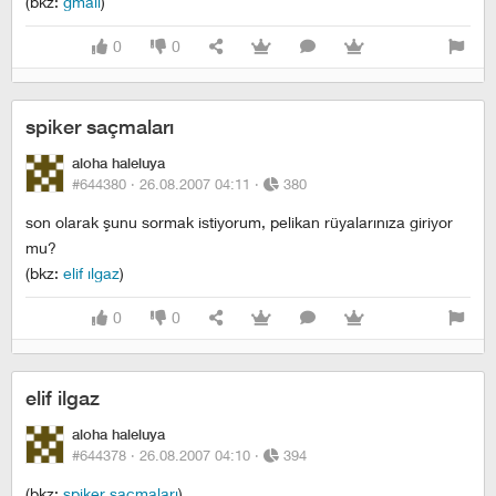
(bkz:
gmail
)
0
0
spiker saçmaları
aloha haleluya
#644380 ·
26.08.2007 04:11
·
380
son olarak şunu sormak istiyorum, pelikan rüyalarınıza giriyor
mu?
(bkz:
elif ılgaz
)
0
0
elif ilgaz
aloha haleluya
#644378 ·
26.08.2007 04:10
·
394
(bkz:
spiker saçmaları
)