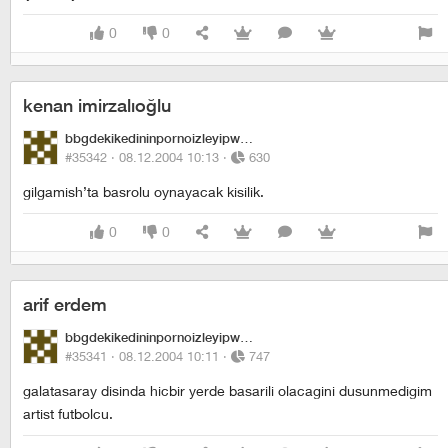
0
0
kenan imirzalıoğlu
bbgdekikedininpornoizleyipwhiskasyemesi
#35342 ·
08.12.2004 10:13
·
630
gilgamish’ta basrolu oynayacak kisilik.
0
0
arif erdem
bbgdekikedininpornoizleyipwhiskasyemesi
#35341 ·
08.12.2004 10:11
·
747
galatasaray disinda hicbir yerde basarili olacagini dusunmedigim
artist futbolcu.