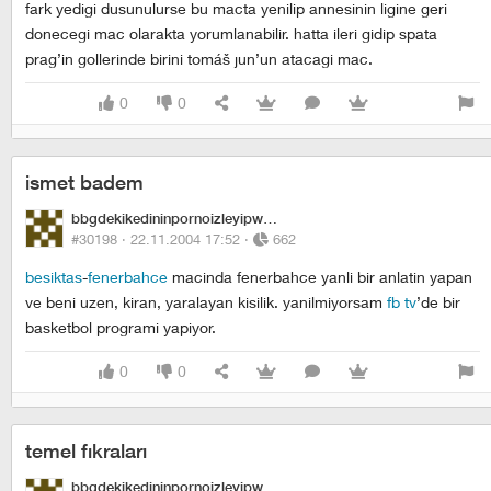
fark yedigi dusunulurse bu macta yenilip annesinin ligine geri
donecegi mac olarakta yorumlanabilir. hatta ileri gidip spata
prag’in gollerinde birini tomáš jun’un atacagi mac.
0
0
ismet badem
bbgdekikedininpornoizleyipwhiskasyemesi
#30198 ·
22.11.2004 17:52
·
662
besiktas
-
fenerbahce
macinda fenerbahce yanli bir anlatin yapan
ve beni uzen, kiran, yaralayan kisilik. yanilmiyorsam
fb tv
’de bir
basketbol programi yapiyor.
0
0
temel fıkraları
bbgdekikedininpornoizleyipwhiskasyemesi