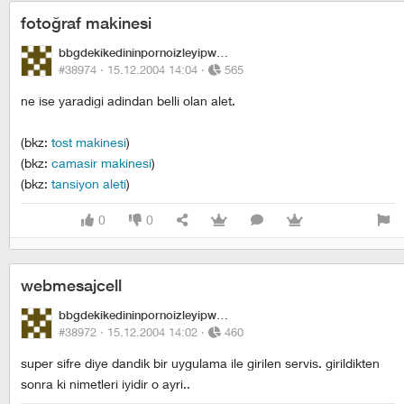
fotoğraf makinesi
bbgdekikedininpornoizleyipwhiskasyemesi
#38974 ·
15.12.2004 14:04
·
565
ne ise yaradigi adindan belli olan alet.
(bkz:
tost makinesi
)
(bkz:
camasir makinesi
)
(bkz:
tansiyon aleti
)
0
0
webmesajcell
bbgdekikedininpornoizleyipwhiskasyemesi
#38972 ·
15.12.2004 14:02
·
460
super sifre diye dandik bir uygulama ile girilen servis. girildikten
sonra ki nimetleri iyidir o ayri..