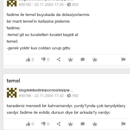
#30192 ·
22.11.2004 17:45
·
652
fadime ile temel buyukada da dolasiyorlarmis
bir marti temel`in kafasina pislemis
fadime:
-temel git su tuvaletten tuvalet kagidi al
temel:
-gerek yoktir kus coktan ucup gittu
2
0
temel
bbgdekikedininpornoizleyipwhiskasyemesi
#30188 ·
22.11.2004 17:42
·
592
karadeniz menseili bir kahramandyr. yurdy?ynda çok tanydyklary
vardyr. fadime ile evlidir, dursun diye bir arkada?y vardyr.
0
0