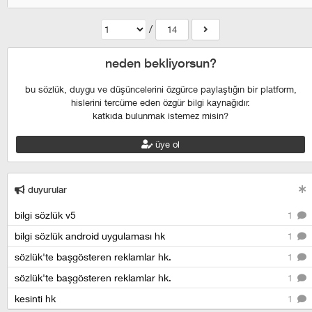
/
14
neden bekliyorsun?
bu sözlük, duygu ve düşüncelerini özgürce paylaştığın bir platform,
hislerini tercüme eden özgür bilgi kaynağıdır.
katkıda bulunmak istemez misin?
üye ol
duyurular
bilgi sözlük v5
1
bilgi sözlük android uygulaması hk
1
sözlük'te başgösteren reklamlar hk.
1
sözlük'te başgösteren reklamlar hk.
1
kesinti hk
1