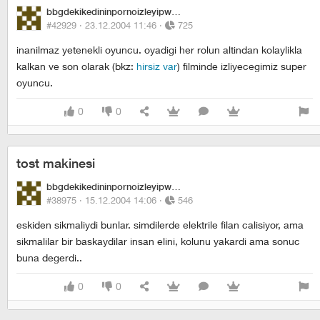
bbgdekikedininpornoizleyipwhiskasyemesi
#42929 ·
23.12.2004 11:46
·
725
inanilmaz yetenekli oyuncu. oyadigi her rolun altindan kolaylikla
kalkan ve son olarak (bkz:
hirsiz var
) filminde izliyecegimiz super
oyuncu.
0
0
tost makinesi
bbgdekikedininpornoizleyipwhiskasyemesi
#38975 ·
15.12.2004 14:06
·
546
eskiden sikmaliydi bunlar. simdilerde elektrile filan calisiyor, ama
sikmalilar bir baskaydilar insan elini, kolunu yakardi ama sonuc
buna degerdi..
0
0