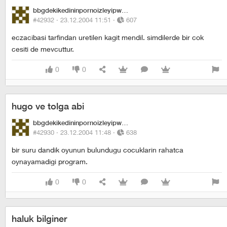
bbgdekikedininpornoizleyipwhiskasyemesi
#42932 ·
23.12.2004 11:51
·
607
eczacibasi tarfindan uretilen kagit mendil. simdilerde bir cok
cesiti de mevcuttur.
0
0
hugo ve tolga abi
bbgdekikedininpornoizleyipwhiskasyemesi
#42930 ·
23.12.2004 11:48
·
638
bir suru dandik oyunun bulundugu cocuklarin rahatca
oynayamadigi program.
0
0
haluk bilginer