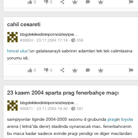
0
0
cahil cesareti
bbgdekikedininpornoizleyipwhiskasyemesi
#30824 ·
23.11.2004 17:18
·
558
hincal uluc
’un galatasarayli sabrinin adamlari tek tek calimlasina
yorumu idi.
0
0
23 kasım 2004 sparta prag fenerbahçe maçı
bbgdekikedininpornoizleyipwhiskasyemesi
#30811 ·
23.11.2004 16:46
·
591
sampiyonlar liginde 2004-2005 sezonu d grubunda
prag
in
toyota
arena ( letná’da denir) stadinda oynanacak mac. fenerbahcenin
bu maca kadar sadece evinde pragi yendigi ve diger maclardan