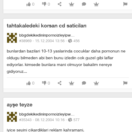
0
0
tahtakaledeki korsan cd saticiları
bbgdekikedininpornoizleyipwhiskasyemesi
#38969 ·
15.12.2004 13:56
·
456
bunlardan bazilari 10-13 yaslarinda cocuklar daha pornonun ne
oldugu bilmeden abi ben bunu izledin cok guzel gibi laflar
ediyorlar. kimsede bunlara mani olmuyor bakalim nereye
gidiyoruz...
0
0
ayşe teyze
bbgdekikedininpornoizleyipwhiskasyemesi
#35343 ·
08.12.2004 10:16
·
577
iyice seyini cikardiklari reklam kahramani.