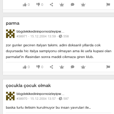
0
0
parma
bbgdekikedininpornoizleyipwhiskasyemesi
#38971 ·
15.12.2004 13:59
·
558
zor gunler geciren italyan takimi. adini doksanli yillarda cok
duyursada hic italya sampiyonu olmayan ama iki uefa kupasi olan
parmalat’in iflasindan sonra maddi cikmaza giren klub.
0
0
çocukla çocuk olmak
bbgdekikedininpornoizleyipwhiskasyemesi
#38970 ·
15.12.2004 13:57
·
597
baska turlu iletisim kurulmuyor bu insan yavrulari ile..