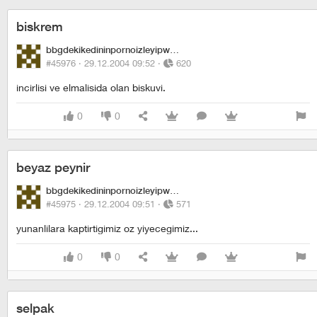
biskrem
bbgdekikedininpornoizleyipwhiskasyemesi
#45976 ·
29.12.2004 09:52
·
620
incirlisi ve elmalisida olan biskuvi.
0
0
beyaz peynir
bbgdekikedininpornoizleyipwhiskasyemesi
#45975 ·
29.12.2004 09:51
·
571
yunanlilara kaptirtigimiz oz yiyecegimiz...
0
0
selpak