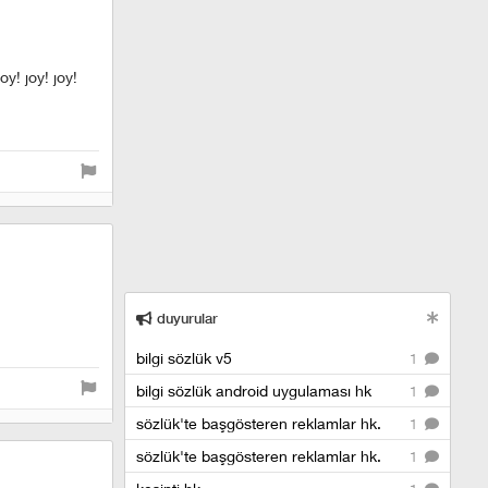
joy! joy! joy!
duyurular
bilgi sözlük v5
1
bilgi sözlük android uygulaması hk
1
sözlük'te başgösteren reklamlar hk.
1
sözlük'te başgösteren reklamlar hk.
1