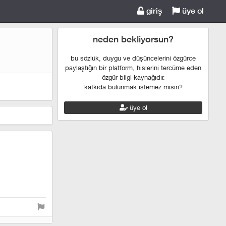
giriş
üye ol
neden bekliyorsun?
bu sözlük, duygu ve düşüncelerini özgürce
paylaştığın bir platform, hislerini tercüme eden
özgür bilgi kaynağıdır.
katkıda bulunmak istemez misin?
üye ol