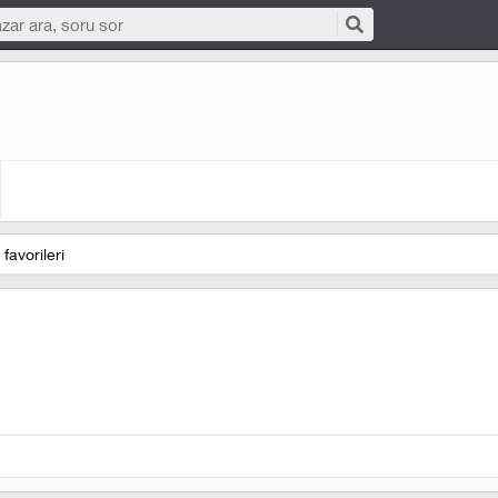
favorileri