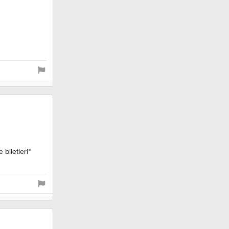
biletleri"