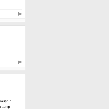
lmuştur.
arcanıp