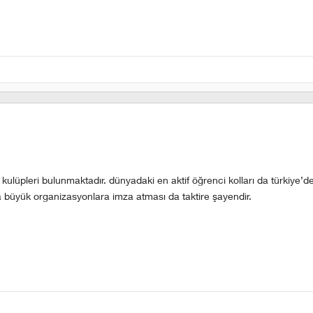
kulüpleri bulunmaktadır. dünyadaki en aktif öğrenci kolları da türkiye’d
a büyük organizasyonlara imza atması da taktire şayendir.