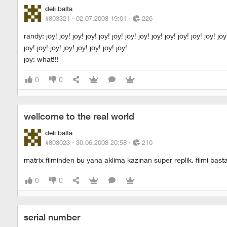
deli balta
#803321 ·
02.07.2008 19:01
·
226
randy: joy! joy! joy! joy! joy! joy! joy! joy! joy! joy! joy! joy! joy! joy!
joy! joy! joy! joy! joy! joy! joy! joy!
joy: what!!!
0
0
wellcome to the real world
deli balta
#803023 ·
30.06.2008 20:58
·
210
matrix filminden bu yana aklima kazinan super replik. filmi basta
0
0
serial number