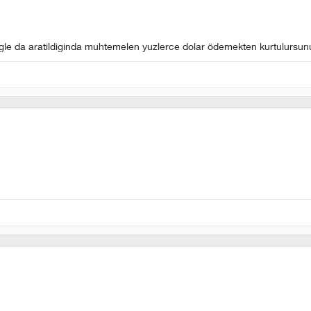
ogle da aratildiginda muhtemelen yuzlerce dolar ödemekten kurtulursun