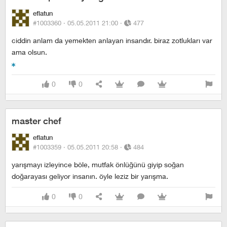
eflatun
#1003360 ·
05.05.2011 21:00
·
477
ciddin anlam da yemekten anlayan insandır. biraz zotlukları var
ama olsun.
0
0
master chef
eflatun
#1003359 ·
05.05.2011 20:58
·
484
yarışmayı izleyince böle, mutfak önlüğünü giyip soğan
doğarayası geliyor insanın. öyle leziz bir yarışma.
0
0