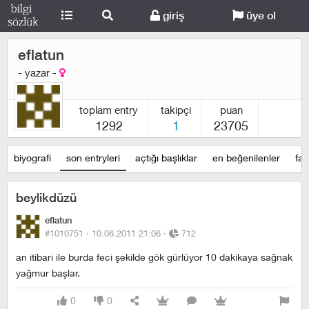
giriş
üye ol
eflatun
- yazar -
toplam entry
takipçi
puan
1292
1
23705
biyografi
son entryleri
açtığı başlıklar
en beğenilenler
fav
beylikdüzü
eflatun
#1010751 ·
10.06.2011 21:06
·
712
an itibari ile burda feci şekilde gök gürlüyor 10 dakikaya sağnak
yağmur başlar.
0
0