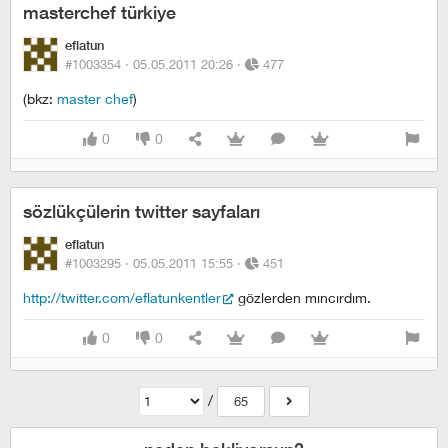
masterchef türkiye
eflatun
#1003354 ·
05.05.2011 20:26
·
477
(bkz:
master chef
)
0
0
sözlükçülerin twitter sayfaları
eflatun
#1003295 ·
05.05.2011 15:55
·
451
http://twitter.com/eflatunkentler
gözlerden mıncırdım.
0
0
/
65