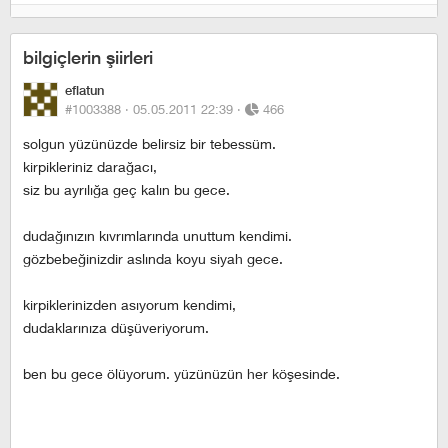
bilgiçlerin şiirleri
eflatun
#1003388 ·
05.05.2011 22:39
·
466
solgun yüzünüzde belirsiz bir tebessüm.
kirpikleriniz darağacı,
siz bu ayrılığa geç kalın bu gece.
dudağınızın kıvrımlarında unuttum kendimi.
gözbebeğinizdir aslında koyu siyah gece.
kirpiklerinizden asıyorum kendimi,
dudaklarınıza düşüveriyorum.
ben bu gece ölüyorum. yüzünüzün her köşesinde.