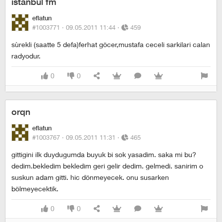
istanbul fm
eflatun
#1003771 ·
09.05.2011 11:44
·
459
sùrekli (saatte 5 defa)ferhat göcer,mustafa ceceli sarkilari calan
radyodur.
0
0
orqn
eflatun
#1003767 ·
09.05.2011 11:31
·
465
gittigini ilk duydugumda buyuk bi sok yasadim. saka mi bu?
dedim.bekledim bekledim geri gelir dedim. gelmedi. sanirim o
suskun adam gitti. hic dönmeyecek. onu susarken
bölmeyecektik.
0
0