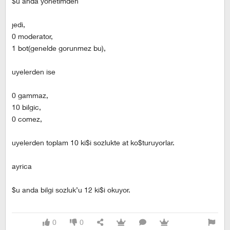
$u anda yonetimden
jedi,
0 moderator,
1 bot(genelde gorunmez bu),
uyelerden ise
0 gammaz,
10 bilgic,
0 comez,
uyelerden toplam 10 ki$i sozlukte at ko$turuyorlar.
ayrica
$u anda bilgi sozluk’u 12 ki$i okuyor.
0
0