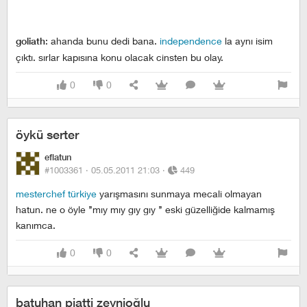
: ahanda bunu dedi bana.
independence
la aynı isim
goliath
çıktı. sırlar kapısına konu olacak cinsten bu olay.
0
0
öykü serter
eflatun
#1003361 ·
05.05.2011 21:03
·
449
mesterchef türkiye
yarışmasını sunmaya mecali olmayan
hatun. ne o öyle ’’mıy mıy gıy gıy ’’ eski güzelliğide kalmamış
kanımca.
0
0
batuhan piatti zeynioğlu