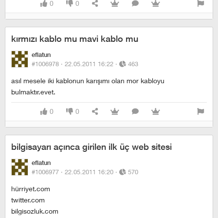
0
0
kırmızı kablo mu mavi kablo mu
eflatun
#1006978 ·
22.05.2011 16:22
·
463
asıl mesele iki kablonun karışımı olan mor kabloyu
bulmaktır.evet.
0
0
bilgisayarı açınca girilen ilk üç web sitesi
eflatun
#1006977 ·
22.05.2011 16:20
·
570
hürriyet.com
twitter.com
bilgisozluk.com