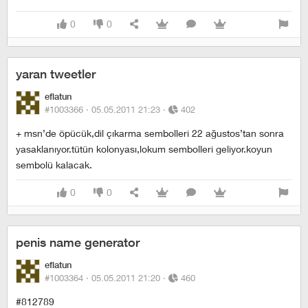
0
0
yaran tweetler
eflatun
#1003366 ·
05.05.2011 21:23
·
402
+ msn’de öpücük,dil çıkarma sembolleri 22 ağustos’tan sonra
yasaklanıyor.tütün kolonyası,lokum sembolleri geliyor.koyun
sembolü kalacak.
0
0
penis name generator
eflatun
#1003364 ·
05.05.2011 21:20
·
460
#812789