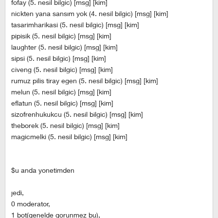
fofay (5. nesil bilgic) [msg] [kim]
nickten yana sansım yok (4. nesil bilgic) [msg] [kim]
tasarimharikasi (5. nesil bilgic) [msg] [kim]
pipisik (5. nesil bilgic) [msg] [kim]
laughter (5. nesil bilgic) [msg] [kim]
sipsi (5. nesil bilgic) [msg] [kim]
civeng (5. nesil bilgic) [msg] [kim]
rumuz pilis tiray egen (5. nesil bilgic) [msg] [kim]
melun (5. nesil bilgic) [msg] [kim]
eflatun (5. nesil bilgic) [msg] [kim]
sizofrenhukukcu (5. nesil bilgic) [msg] [kim]
theborek (5. nesil bilgic) [msg] [kim]
magicmelki (5. nesil bilgic) [msg] [kim]
$u anda yonetimden
jedi,
0 moderator,
1 bot(genelde gorunmez bu),