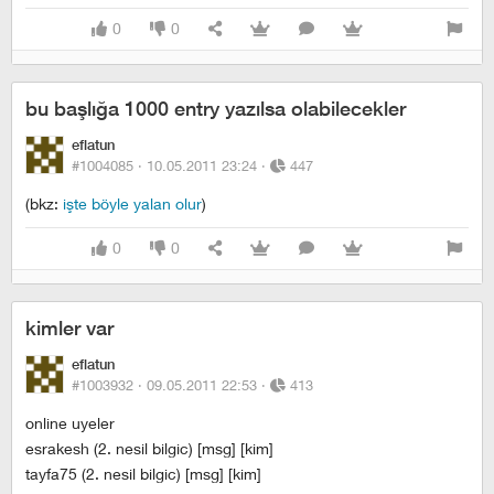
0
0
bu başlığa 1000 entry yazılsa olabilecekler
eflatun
#1004085 ·
10.05.2011 23:24
·
447
(bkz:
işte böyle yalan olur
)
0
0
kimler var
eflatun
#1003932 ·
09.05.2011 22:53
·
413
online uyeler
esrakesh (2. nesil bilgic) [msg] [kim]
tayfa75 (2. nesil bilgic) [msg] [kim]