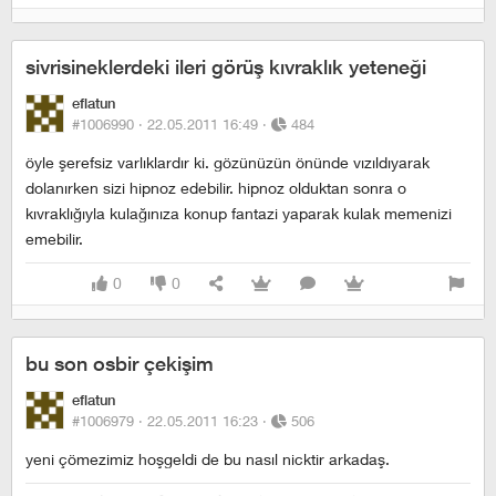
sivrisineklerdeki ileri görüş kıvraklık yeteneği
eflatun
#1006990 ·
22.05.2011 16:49
·
484
öyle şerefsiz varlıklardır ki. gözünüzün önünde vızıldıyarak
dolanırken sizi hipnoz edebilir. hipnoz olduktan sonra o
kıvraklığıyla kulağınıza konup fantazi yaparak kulak memenizi
emebilir.
0
0
bu son osbir çekişim
eflatun
#1006979 ·
22.05.2011 16:23
·
506
yeni çömezimiz hoşgeldi de bu nasıl nicktir arkadaş.