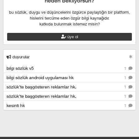
neden bekliyorsun?
bu sözlük, duygu ve düşüncelerini özgürce paylaştığın bir platform,
hislerini tercüme eden özgür bilgi kaynağıdır.
katkıda bulunmak istemez misin?
üye ol
duyurular
bilgi sözlük v5
1
bilgi sözlük android uygulaması hk
1
sözlük'te başgösteren reklamlar hk.
1
sözlük'te başgösteren reklamlar hk.
1
kesinti hk
1