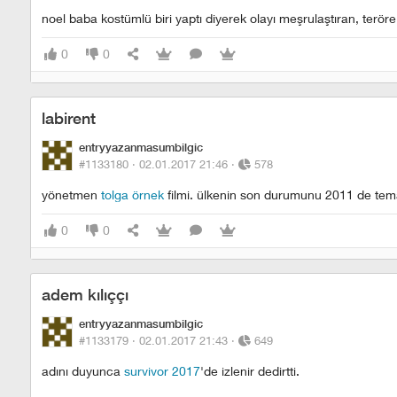
noel baba kostümlü biri yaptı diyerek olayı meşrulaştıran, terör
0
0
labirent
entryyazanmasumbilgic
#1133180 ·
02.01.2017 21:46
·
578
yönetmen
tolga örnek
filmi. ülkenin son durumunu 2011 de tema
0
0
adem kılıççı
entryyazanmasumbilgic
#1133179 ·
02.01.2017 21:43
·
649
adını duyunca
survivor 2017
'de izlenir dedirtti.