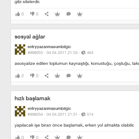
gibi sitelerdir.
0
0
sosyal ağlar
entryyazanmasumbilgic
#998055 ·
04.04.2011 21:53
·
464
asosyalize edilen toplumun kaynaştığı, konustuğu, çoştuğu, takıldı
2
0
hızlı başlamak
entryyazanmasumbilgic
#998054 ·
04.04.2011 21:51
·
514
yapılacak işe biran önce başlamak, erken yol almakta olabilir.
0
0