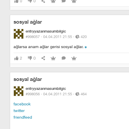
0
0
sosyal ağlar
entryyazanmasumbilgic
#998057 ·
04.04.2011 21:55
·
420
ağlarsa anam ağlar gerisi sosyal ağlar.
2
0
sosyal ağlar
entryyazanmasumbilgic
#998056 ·
04.04.2011 21:55
·
464
facebook
twitter
friendfeed