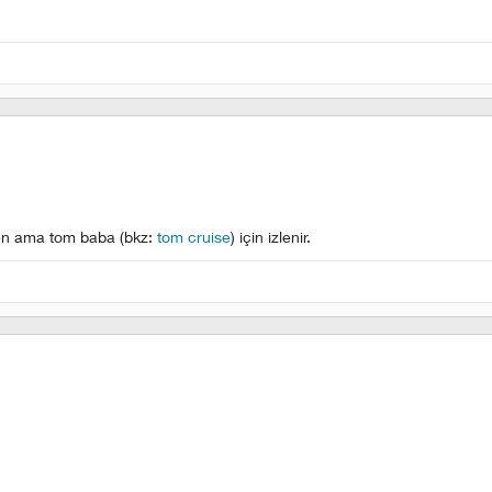
den ama tom baba (bkz:
tom cruise
) için izlenir.