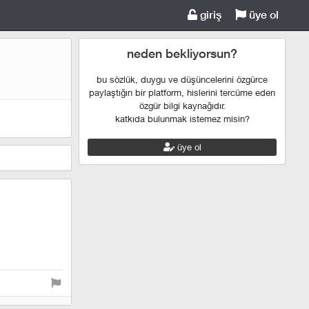
giriş
üye ol
neden bekliyorsun?
bu sözlük, duygu ve düşüncelerini özgürce
paylaştığın bir platform, hislerini tercüme eden
özgür bilgi kaynağıdır.
katkıda bulunmak istemez misin?
üye ol