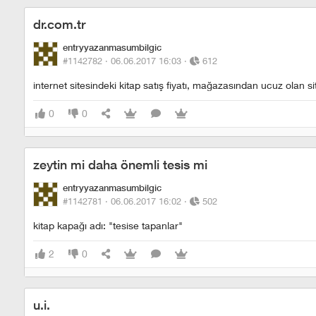
dr.com.tr
entryyazanmasumbilgic
#1142782 ·
06.06.2017 16:03
·
612
internet sitesindeki kitap satış fiyatı, mağazasından ucuz olan si
0
0
zeytin mi daha önemli tesis mi
entryyazanmasumbilgic
#1142781 ·
06.06.2017 16:02
·
502
kitap kapağı adı: "tesise tapanlar"
2
0
u.i.