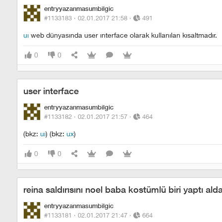
entryyazanmasumbilgic
#1133183 ·
02.01.2017 21:58
·
491
ui
web dünyasında user interface olarak kullanılan kısaltmadır.
0
0
user interface
entryyazanmasumbilgic
#1133182 ·
02.01.2017 21:57
·
464
(bkz:
ui
) (bkz:
ux
)
0
0
reina saldırısını noel baba kostümlü biri yaptı al
entryyazanmasumbilgic
#1133181 ·
02.01.2017 21:47
·
664