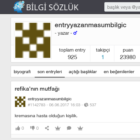
entryyazanmasumbilgic
- yazar -
toplam entry
takipçi
puan
925
1
23980
biyografi
son entryleri
açtığı başlıklar
en beğenilenler
refika'nın mutfağı
entryyazanmasumbilgic
#1142783 ·
06.06.2017 16:03
·
537
kremasına hasta olduğun kişilik.
0
0