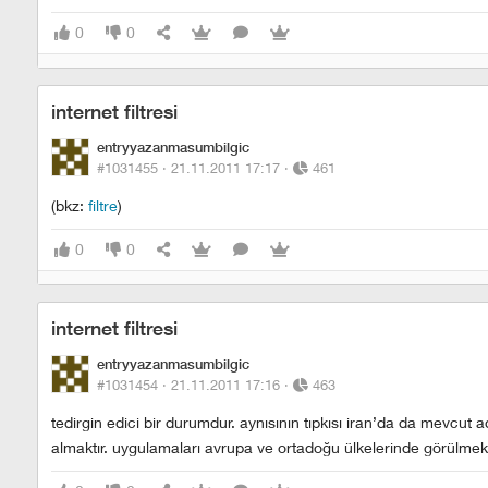
0
0
internet filtresi
entryyazanmasumbilgic
#1031455 ·
21.11.2011 17:17
·
461
(bkz:
filtre
)
0
0
internet filtresi
entryyazanmasumbilgic
#1031454 ·
21.11.2011 17:16
·
463
tedirgin edici bir durumdur. aynısının tıpkısı iran’da da mevcut a
almaktır. uygulamaları avrupa ve ortadoğu ülkelerinde görülmekt