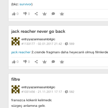
(bkz:
survivor
)
0
0
jack reacher never go back
entryyazanmasumbilgic
#1133177 ·
02.01.2017 21:42
·
569
jack reacher
2.cisinde fragmanı daha heyecanlı olmuş filmler
0
0
filtre
entryyazanmasumbilgic
#1031456 ·
21.11.2011 17:17
·
582
fransızca kökenli kelimedir.
süzgeç anlamına gelir.