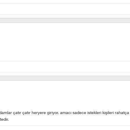
damlar çatır çatır heryere giriyor. amacı sadece istekleri kişileri rahatça
edir.