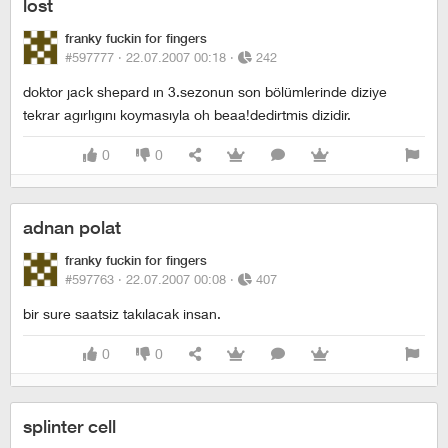
lost
franky fuckin for fingers
#597777 ·
22.07.2007 00:18
·
242
doktor jack shepard ın 3.sezonun son bölümlerinde diziye
tekrar agırlıgını koymasıyla oh beaa!dedirtmis dizidir.
0
0
adnan polat
franky fuckin for fingers
#597763 ·
22.07.2007 00:08
·
407
bir sure saatsiz takılacak insan.
0
0
splinter cell