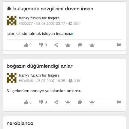
ilk buluşmada sevgilisini doven insan
franky fuckin for fingers
#625277 ·
08.08.2007 20:17
·
334
ipleri elinde tutmak isteyen insandır.
0
0
boğazın düğümlendigi anlar
franky fuckin for fingers
#604546 ·
25.07.2007 16:35
·
308
31 çekerken anneye yakalanılan anlardır.
0
0
nerobianco