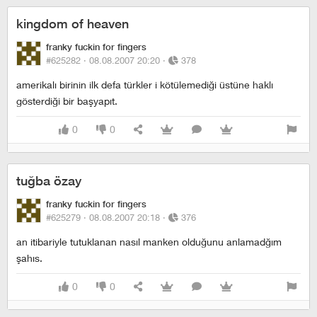
kingdom of heaven
franky fuckin for fingers
#625282 ·
08.08.2007 20:20
·
378
amerikalı birinin ilk defa türkler i kötülemediği üstüne haklı
gösterdiği bir başyapıt.
0
0
tuğba özay
franky fuckin for fingers
#625279 ·
08.08.2007 20:18
·
376
an itibariyle tutuklanan nasıl manken olduğunu anlamadğım
şahıs.
0
0