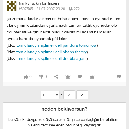
franky fuckin for fingers
#597545 ·
21.07.2007 20:20
·
272
şu zamana kadar cıkmıs en baba action, stealth oyunudur tom
clancy nın kitabından uyarlamadır.tam bir taktik oyunudur öle
counter strike gibi haldır huldur daldın mı adamı harcarlar
ayrıca hard da oynamak göt ister.
(bkz:
tom clancy s splinter cell pandora tomorrow
)
(bkz:
tom clancy s splinter cell chaos theory
)
(bkz:
tom clancy s splinter cell double agent
)
0
0
/
3
neden bekliyorsun?
bu sözlük, duygu ve düşüncelerini özgürce paylaştığın bir platform,
hislerini tercüme eden özgür bilgi kaynağıdır.