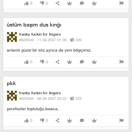
0
0
üstüm başım dus kırığı
franky fuckin for fingers
#628549 ·
11.08.2007 01:36
·
326
anlamlı güzel bir söz.ayrıca da yeni bilgiçimiz.
0
0
pkk
franky fuckin for fingers
#625284 ·
08.08.2007 20:22
·
255
şerefsizler topluluğu.kısaca.
0
0