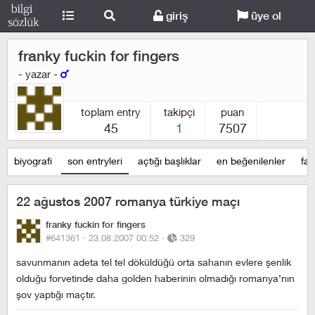
giriş
üye ol
franky fuckin for fingers
- yazar -
toplam entry
takipçi
puan
45
1
7507
biyografi
son entryleri
açtığı başlıklar
en beğenilenler
fav
22 ağustos 2007 romanya türkiye maçı
franky fuckin for fingers
#641361 ·
23.08.2007 00:52
·
329
savunmanın adeta tel tel döküldüğü orta sahanın evlere şenlik
olduğu forvetinde daha golden haberinin olmadığı romanya’nın
şov yaptığı maçtır.