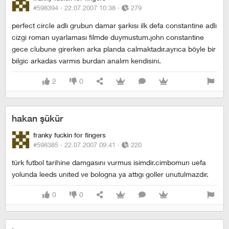
#598394 ·
22.07.2007 10:38
·
279
perfect circle adlı grubun damar şarkısı ilk defa constantine adlı
cizgi roman uyarlaması filmde duymustum.john constantine
gece clubune girerken arka planda calmaktadır.ayrıca böyle bir
bilgic arkadas varmıs burdan analım kendisini.
2
0
hakan şükür
franky fuckin for fingers
#598385 ·
22.07.2007 09:41
·
220
türk futbol tarihine damgasını vurmus isimdir.cimbomun uefa
yolunda leeds united ve bologna ya attıgı goller unutulmazdır.
0
0