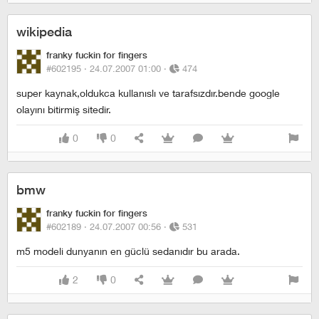
wikipedia
franky fuckin for fingers
#602195 ·
24.07.2007 01:00
·
474
super kaynak,oldukca kullanıslı ve tarafsızdır.bende google
olayını bitirmiş sitedir.
0
0
bmw
franky fuckin for fingers
#602189 ·
24.07.2007 00:56
·
531
m5 modeli dunyanın en güclü sedanıdır bu arada.
2
0