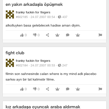
en yakın arkadaşla öpüşmek
franky fuckin for fingers
#602185 ·
24.07.2007 00:54
·
437
alkolluyken basa gelebılecek hadise aman diyim.
0
0
fight club
franky fuckin for fingers
#602184 ·
24.07.2007 00:53
·
247
filmin son sahnesinde calan where is my mind adlı placebo
sarkısı ayrı bir tat katmıstır fılme.
0
0
kız arkadaşa oyuncak araba aldırmak