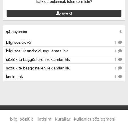
katkıda bulunmak istemez misin?
üye ol
duyurular
bilgi sözlük v5
1
bilgi sözlük android uygulaması hk
1
sözlük'te başgösteren reklamlar hk.
1
sözlük'te başgösteren reklamlar hk.
1
kesinti hk
1
bilgi sözlük
iletişim
kurallar
kullanıcı sözleşmesi