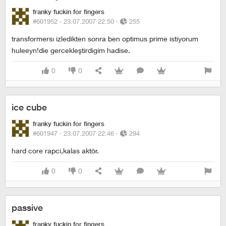
franky fuckin for fingers
#601952 ·
23.07.2007 22:50
·
255
transformersı izledikten sonra ben optimus prime istiyorum
huleeyn!die gercekleştirdigim hadise.
0
0
ice cube
franky fuckin for fingers
#601947 ·
23.07.2007 22:46
·
294
hard core rapci,kalas aktör.
0
0
passive
franky fuckin for fingers