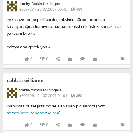
franky fuckin for fingers
#603777 ·
25.07.2007 00:45
·
491
zeki sevecen espirili kardeşimiz.kısa sürede aramıza
kaynıyacağına inanıyorum.umarım ekşi sözlükteki şansızlıklar
yakasını bırakır.
edit:yalana gerek yok
0
0
robbie williams
franky fuckin for fingers
#602198 ·
24.07.2007 01:04
·
359
inanılmaz guzel jazz coverları yapan pic sarkıcı (bkz:
somewhere beyond the sea
).
0
0