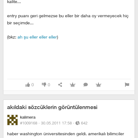
kalite...
entry puanı geri gelmezse bu eller bir daha oy vermeyecek hiç
bir seçimde...
(bkz:
ah şu eller eller eller
)
0
0
akıldaki sözcüklerin görüntülenmesi
kalimera
#1009168 ·
30.05.2011 17:58
·
642
haber washington üniversitesinden geldi. amerikalı bilimciler