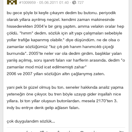
#1009959 ·
05.06.2011 01:40
·
727
bu gece şöyle bi keşfe çıkayım dedim bu butonu. periyodik
olarak yıllara ayrılmış negzel. kendimi zaman makinesinde
hissederekten 2004’e bir giriş yaptım. amma velakin oralar hep
çöldü. "hımm" dedim. sözlük için alt yapı çalışmaları sebebiyle
yollar trafiğe kapanmış olabilir." diye düşündüm. ne de olsa o
zamanlar sözlüğümüz "kız çıtı pıtı hanım hanımcıktı çiçeği
burnunda". 2005’te neler var ola dedim girdim. başlıklar yalan
yanlış açılmış, soru işareti falan var harflerin arasında. dedim "o
zamanlar mod müd icat edilmemişti zahar"
2006 ve 2007 yılları sözlüğün altın çağlarıymış zaten.
yani pek bi güzel olmuş bu ton. seneler hakkında analiz yapma
yeteneğin öne çıkıyor. bu tren böyle uzayıp gider inşallah nice
yıllara. bi ton yıllar oluşsun butonlardan. mesela 2170’ten 3.
indy bu entrye denk gelip ağlasın falan.
çok duygulandım sözlük...