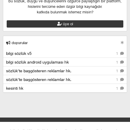
bu sözlük, duygu ve düşüncelerini özgürce paylaştığın bir platform,
hislerini tercüme eden özgür bilgi kaynağıdır.
katkıda bulunmak istemez misin?
üye ol
duyurular
bilgi sözlük v5
1
bilgi sözlük android uygulaması hk
1
sözlük'te başgösteren reklamlar hk.
1
sözlük'te başgösteren reklamlar hk.
1
kesinti hk
1