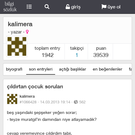
giriş
üye ol
kalimera
- yazar -
toplam entry
takipçi
puan
1942
1
39539
biyografi
son entryleri
açtığı başlıklar
en beğenilenler
fav
çıldırtan çocuk soruları
kalimera
#1066428 ·
14.03.2013 19:14
·
562
beş yaşındaki şepşeker yeğen sorar;
- teyze muratgil’in damından niye atlayamadık?
cevap veremeyince çıldırdım tabii.