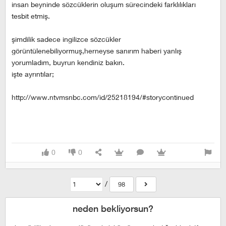
insan beyninde sözcüklerin oluşum sürecindeki farklılıkları
tesbit etmiş.
şimdilik sadece ingilizce sözcükler
görüntülenebiliyormuş,herneyse sanırım haberi yanlış
yorumladım, buyrun kendiniz bakın.
işte ayrıntılar;
http://www.ntvmsnbc.com/id/25218194/#storycontinued
0
0
/
98
neden bekliyorsun?