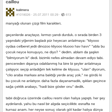
caillou
kalimera
#1018026 ·
25.07.2011 00:29
·
613
manyağı olunan çizgi film karakteri.
geçenlerde araçtayız. kırmızı yandı durduk. o sırada birden 3
yaşındaki yiğenim başladı pür heyecan anlatmaya: "kliyooo
oydaa celberet jedii dinozoo kliyooo kluooo hav havv" "abla bu
çocuk neyce konuşuyo, ne diyo? " dedim. ablam da şaşkın
"bilmiyorum ki" dedi. bizimki nefes almadan devam ediyo tabi.
pencereden dışarıya odaklanmış ha bire bi şeyler anlatmaya
çalışıyor. seçip anladığım tek kelime de kliyuuu. "ulan" diyorum,
"clio araba markası ama baktığı yerde araç yok." ne gördü ki
bu çocuk ne anlatıyor. daha fazla dayanamadık, ışıkları geçince
sağa çektik arabayı, "hadi bize göster onu" dedik.
tabii doğruca üzerinde caillou resmi olan halıya yapıştı. her şey
aydınlandı. yahu bu nasıl bir algıda seçiciliktir. esnafta ne
kurnaz anam. her neyse sonuç olarak göt kadar halıya dünya