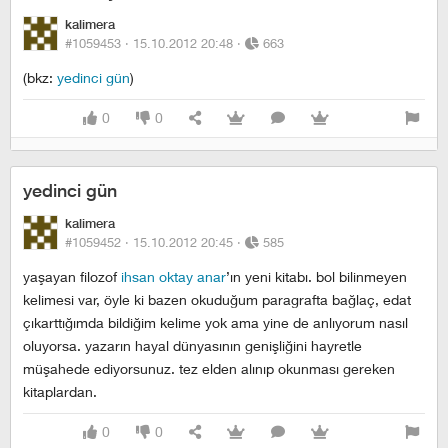
kalimera
#1059453 ·
15.10.2012 20:48
·
663
(bkz:
yedinci gün
)
0
0
yedinci gün
kalimera
#1059452 ·
15.10.2012 20:45
·
585
yaşayan filozof
ihsan oktay anar
’ın yeni kitabı. bol bilinmeyen
kelimesi var, öyle ki bazen okuduğum paragrafta bağlaç, edat
çıkarttığımda bildiğim kelime yok ama yine de anlıyorum nasıl
oluyorsa. yazarın hayal dünyasının genişliğini hayretle
müşahede ediyorsunuz. tez elden alınıp okunması gereken
kitaplardan.
0
0