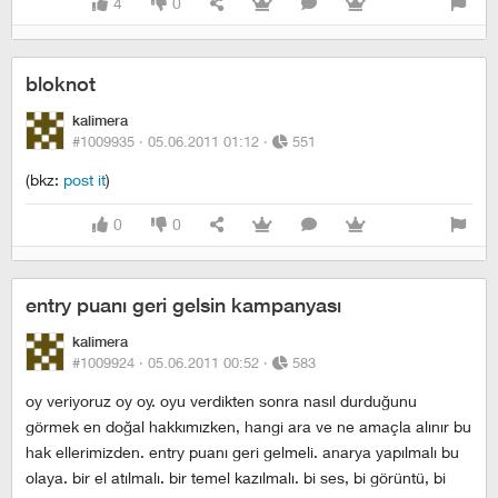
4
0
bloknot
kalimera
#1009935 ·
05.06.2011 01:12
·
551
(bkz:
post it
)
0
0
entry puanı geri gelsin kampanyası
kalimera
#1009924 ·
05.06.2011 00:52
·
583
oy veriyoruz oy oy. oyu verdikten sonra nasıl durduğunu
görmek en doğal hakkımızken, hangi ara ve ne amaçla alınır bu
hak ellerimizden. entry puanı geri gelmeli. anarya yapılmalı bu
olaya. bir el atılmalı. bir temel kazılmalı. bi ses, bi görüntü, bi