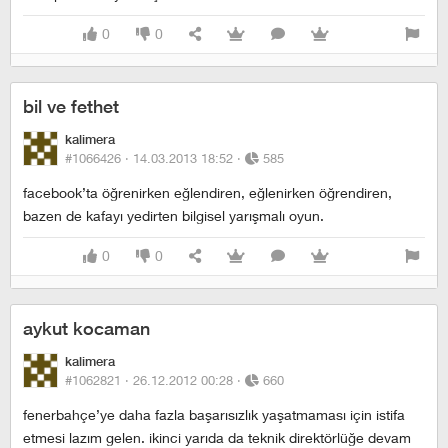
0
0
bil ve fethet
kalimera
#1066426 ·
14.03.2013 18:52
·
585
facebook’ta öğrenirken eğlendiren, eğlenirken öğrendiren,
bazen de kafayı yedirten bilgisel yarışmalı oyun.
0
0
aykut kocaman
kalimera
#1062821 ·
26.12.2012 00:28
·
660
fenerbahçe’ye daha fazla başarısızlık yaşatmaması için istifa
etmesi lazım gelen. ikinci yarıda da teknik direktörlüğe devam