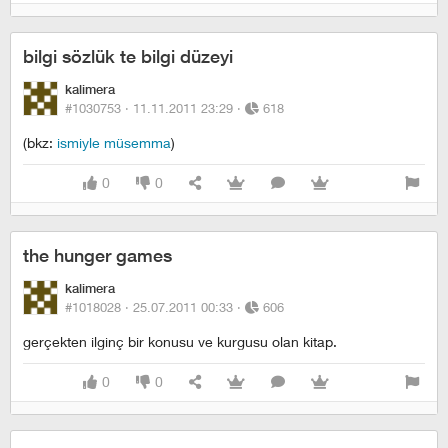
bilgi sözlük te bilgi düzeyi
kalimera
#1030753 ·
11.11.2011 23:29
·
618
(bkz:
ismiyle müsemma
)
0
0
the hunger games
kalimera
#1018028 ·
25.07.2011 00:33
·
606
gerçekten ilginç bir konusu ve kurgusu olan kitap.
0
0