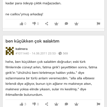
kadar para ödeyip çıktık mağazadan.
ne caillou’ymuş arkadaş!
0
0
ben küçükken çok salaktım
kalimera
#1011440 ·
14.06.2011 23:53
·
569
hehe, ben küçükken çok salaktım doğrudur; eski türk
filmlerinde cüneyt arkın, fatma girik’i şeyettikten sonra, fatma
girik’in "ühühühü beni kirletmeye hakkın yoktu." diye
sızlanmasına bir türlü anlam veremezdim. "alla alla elbisesi
kirlendi diye ağlıyor, bunun için ağlanır mı makineye atsın,
makinesi yoksa elinde yıkasın, sular mı kesilmiş." diye
ihtimallerde bulunurdum.
3
0