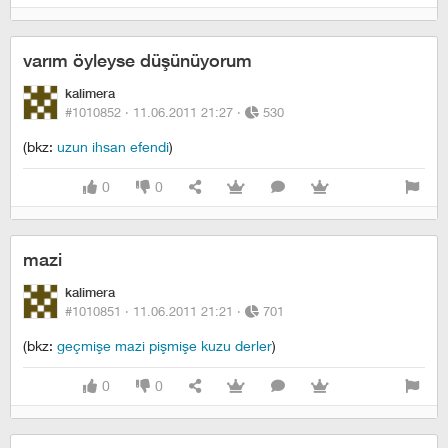
varım öyleyse düşünüyorum
kalimera
#1010852 ·
11.06.2011 21:27
·
530
(bkz:
uzun ihsan efendi
)
0
0
mazi
kalimera
#1010851 ·
11.06.2011 21:21
·
701
(bkz:
geçmişe mazi pişmişe kuzu derler
)
0
0