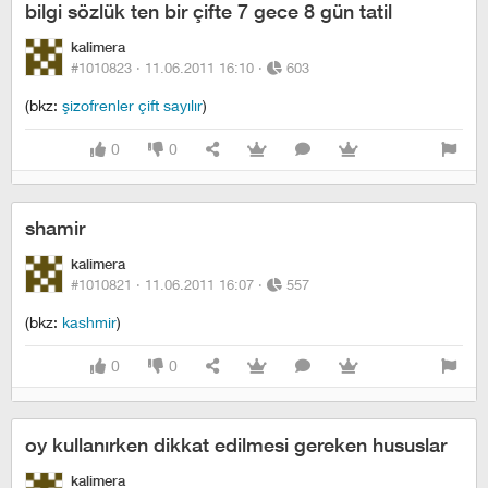
bilgi sözlük ten bir çifte 7 gece 8 gün tatil
kalimera
#1010823 ·
11.06.2011 16:10
·
603
(bkz:
şizofrenler çift sayılır
)
0
0
shamir
kalimera
#1010821 ·
11.06.2011 16:07
·
557
(bkz:
kashmir
)
0
0
oy kullanırken dikkat edilmesi gereken hususlar
kalimera