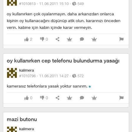
#1010813 ·
11.06.2011 15:10
·
549
oy kullanırken çok oyalanmayın. daha arkanızdan onlarca
kişinin oy kullanacağını düşünüp atik olun. kararınızı önceden
verin. kabine için kabin içinde karar vermeyin.
2
0
oy kullanırken cep telefonu bulundurma yasağı
kalimera
#1010796 ·
11.06.2011 14:27
·
572
kamerasız telefonlara yasak yoktur sanırım.
0
0
mazi butonu
kalimera