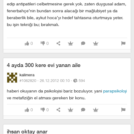
edip antipatileri celbetmesine gerek yok. zaten duygusal adam,
fenerbahçe’nin bundan sonra alacağı bir mağlubiyet ya da
beraberlik bile, aykut hoca’yı hedef tahtasına oturtmaya yeter.
bu işin tekniği bu; bırakmalı.
0
0
4 ayda 300 kere evi yanan aile
kalimera
#1062820 ·
26.12.2012 00:10
·
594
haberi okuyanın da psikolojisi bariz bozuluyor. yani
parapsikoloji
ve metafiziğin el atması gereken bir konu.
0
0
ihsan oktay anar