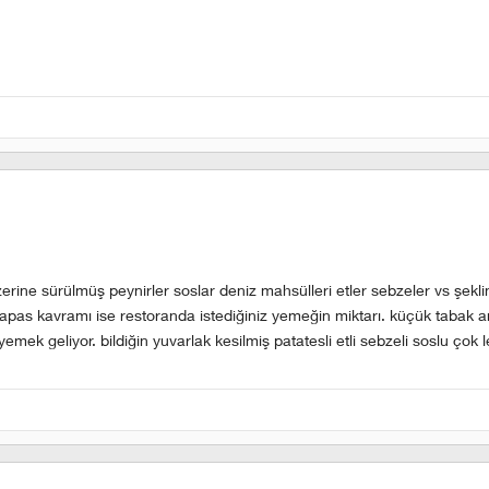
ine sürülmüş peynirler soslar deniz mahsülleri etler sebzeler vs şeklin
 tapas kavramı ise restoranda istediğiniz yemeğin miktarı. küçük tabak 
mek geliyor. bildiğin yuvarlak kesilmiş patatesli etli sebzeli soslu çok le