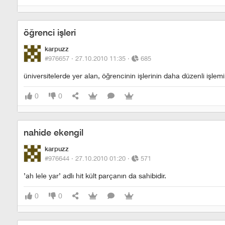
öğrenci işleri
karpuzz
#976657 ·
27.10.2010 11:35
·
685
üniversitelerde yer alan, öğrencinin işlerinin daha düzenli işl
0
0
nahide ekengil
karpuzz
#976644 ·
27.10.2010 01:20
·
571
’ah lele yar’ adlı hit kült parçanın da sahibidir.
0
0