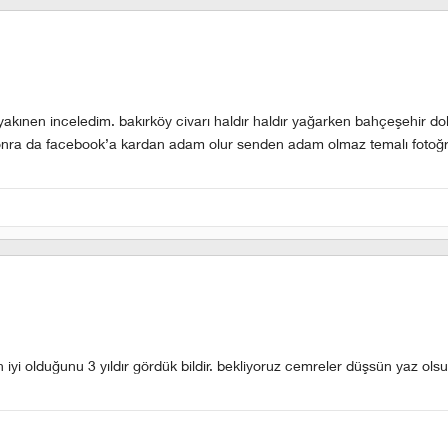
akınen inceledim. bakırköy civarı haldır haldır yağarken bahçeşehir dola
onra da facebook’a kardan adam olur senden adam olmaz temalı fotoğr
iyi olduğunu 3 yıldır gördük bildir. bekliyoruz cemreler düşsün yaz olsu