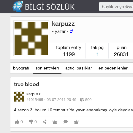
karpuzz
- yazar -
toplam entry
takipçi
puan
1199
1
26831
biyografi
son entryleri
açtığı başlıklar
en beğenilenler
true blood
karpuzz
#1015465 ·
03.07.2011 20:49
·
500
4 sezon 3. bölüm 10 temmuz’da yayınlanacakmış. oyle deyolaa
0
0