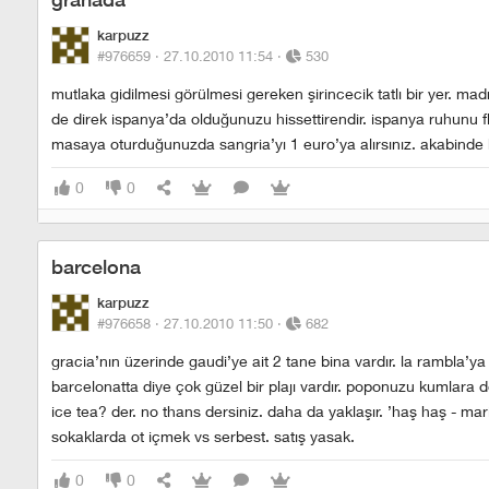
karpuzz
#976659 ·
27.10.2010 11:54
·
530
mutlaka gidilmesi görülmesi gereken şirincecik tatlı bir yer. ma
de direk ispanya’da olduğunuzu hissettirendir. ispanya ruhunu f
masaya oturduğunuzda sangria’yı 1 euro’ya alırsınız. akabinde bi
0
0
barcelona
karpuzz
#976658 ·
27.10.2010 11:50
·
682
gracia’nın üzerinde gaudi’ye ait 2 tane bina vardır. la rambla’ya 
barcelonatta diye çok güzel bir plajı vardır. poponuzu kumlara d
ice tea? der. no thans dersiniz. daha da yaklaşır. ’haş haş - m
sokaklarda ot içmek vs serbest. satış yasak.
0
0