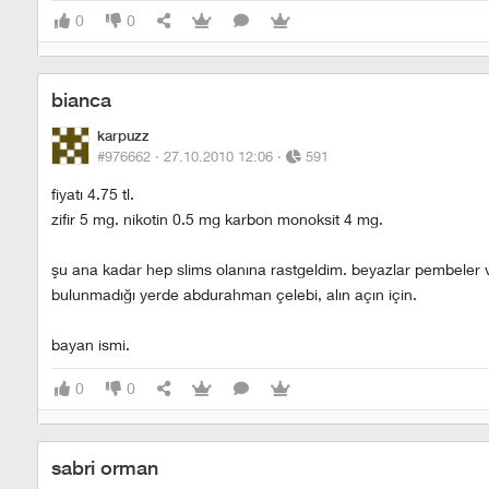
0
0
bianca
karpuzz
#976662 ·
27.10.2010 12:06
·
591
fiyatı 4.75 tl.
zifir 5 mg. nikotin 0.5 mg karbon monoksit 4 mg.
şu ana kadar hep slims olanına rastgeldim. beyazlar pembeler vs
bulunmadığı yerde abdurahman çelebi, alın açın için.
bayan ismi.
0
0
sabri orman