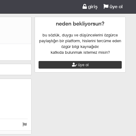
giriş
üye ol
neden bekliyorsun?
bu sözlük, duygu ve düşüncelerini özgürce
paylaştığın bir platform, hislerini tercüme eden
özgür bilgi kaynağıdır.
katkıda bulunmak istemez misin?
üye ol