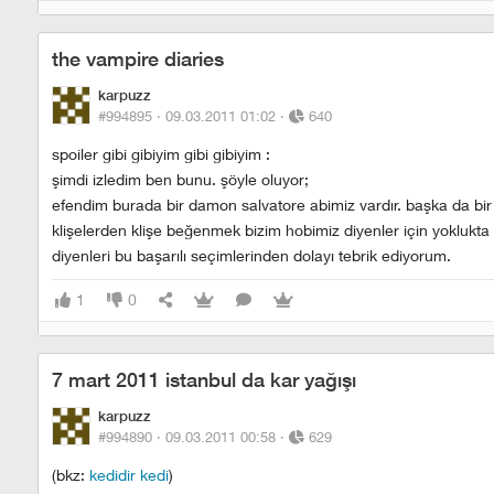
the vampire diaries
karpuzz
#994895 ·
09.03.2011 01:02
·
640
spoiler gibi gibiyim gibi gibiyim :
şimdi izledim ben bunu. şöyle oluyor;
efendim burada bir damon salvatore abimiz vardır. başka da bir 
klişelerden klişe beğenmek bizim hobimiz diyenler için yoklukta
diyenleri bu başarılı seçimlerinden dolayı tebrik ediyorum.
1
0
7 mart 2011 istanbul da kar yağışı
karpuzz
#994890 ·
09.03.2011 00:58
·
629
(bkz:
kedidir kedi
)