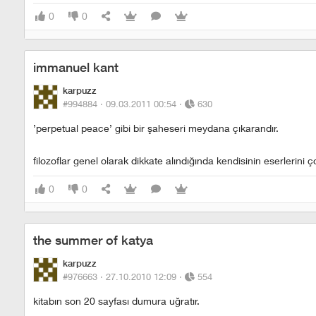
0
0
immanuel kant
karpuzz
#994884 ·
09.03.2011 00:54
·
630
’perpetual peace’ gibi bir şaheseri meydana çıkarandır.
filozoflar genel olarak dikkate alındığında kendisinin eserlerini 
0
0
the summer of katya
karpuzz
#976663 ·
27.10.2010 12:09
·
554
kitabın son 20 sayfası dumura uğratır.