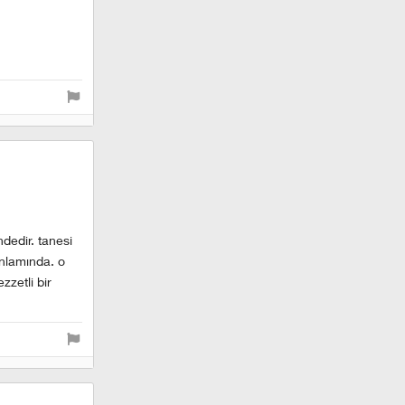
dedir. tanesi
anlamında. o
zzetli bir