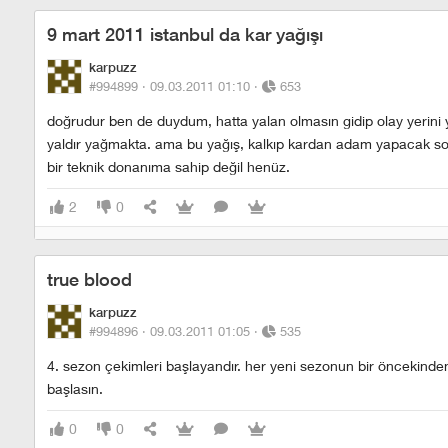
9 mart 2011 istanbul da kar yağışı
karpuzz
#994899 ·
09.03.2011 01:10
·
653
doğrudur ben de duydum, hatta yalan olmasın gidip olay yerini y
yaldır yağmakta. ama bu yağış, kalkıp kardan adam yapacak s
bir teknik donanıma sahip değil henüz.
2
0
true blood
karpuzz
#994896 ·
09.03.2011 01:05
·
535
4. sezon çekimleri başlayandır. her yeni sezonun bir öncekinden 
başlasın.
0
0