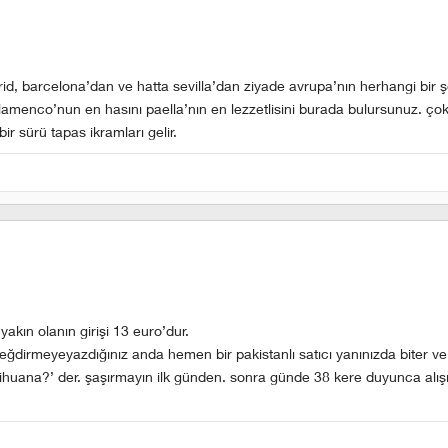
drid, barcelona’dan ve hatta sevilla’dan ziyade avrupa’nın herhangi bir 
lamenco’nun en hasını paella’nın en lezzetlisini burada bulursunuz. ço
r sürü tapas ikramları gelir.
yakın olanın girişi 13 euro’dur.
eğdirmeyeyazdığınız anda hemen bir pakistanlı satıcı yanınızda biter ve 
arihuana?’ der. şaşırmayın ilk günden. sonra günde 38 kere duyunca alış