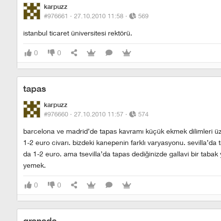
karpuzz
#976661 ·
27.10.2010 11:58
·
569
istanbul ticaret üniversitesi rektörü.
0
0
tapas
karpuzz
#976660 ·
27.10.2010 11:57
·
574
barcelona ve madrid’de tapas kavramı küçük ekmek dilimleri üzer
1-2 euro civarı. bizdeki kanepenin farklı varyasyonu. sevilla’da
da 1-2 euro. ama tsevilla’da tapas dediğinizde gallavi bir tabak ye
yemek.
0
0
granada