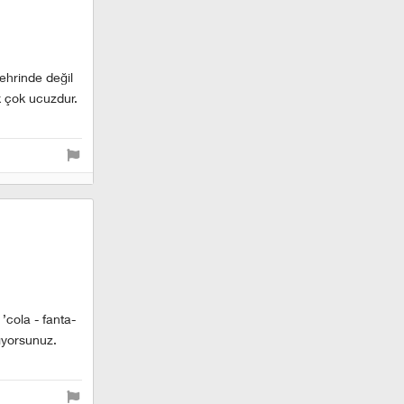
şehrinde değil
k çok ucuzdur.
’cola - fanta-
ıyorsunuz.