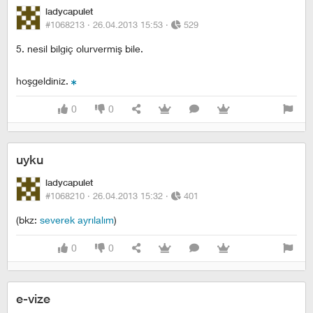
ladycapulet
#1068213 ·
26.04.2013 15:53
·
529
5. nesil bilgiç olurvermiş bile.
hoşgeldiniz.
0
0
uyku
ladycapulet
#1068210 ·
26.04.2013 15:32
·
401
(bkz:
severek ayrılalım
)
0
0
e-vize