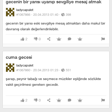
gecenin bir yarısı uyanıp sevgiliye mesaj atmak
ladycapulet
#1067866 ·
20.04.2013 01:40
·
398
gecenin bir yarısı eski sevgiliye mesaj atmaktan daha makul bir
davranış olarak değerlendirilebilir.
2
0
cuma gecesi
ladycapulet
#1067860 ·
20.04.2013 01:23
·
551
şarap, peynir tabağı ve seçmece müzikler eşliğinde sözlükte
vakit geçirilmesi gereken gecedir.
2
0