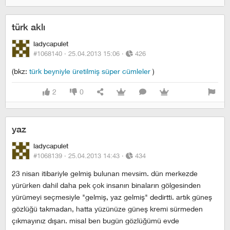
türk aklı
ladycapulet
#1068140 ·
25.04.2013 15:06
·
426
(bkz:
türk beyniyle üretilmiş süper cümleler
)
2
0
yaz
ladycapulet
#1068139 ·
25.04.2013 14:43
·
434
23 nisan itibariyle gelmiş bulunan mevsim. dün merkezde
yürürken dahil daha pek çok insanın binaların gölgesinden
yürümeyi seçmesiyle "gelmiş, yaz gelmiş" dedirtti. artık güneş
gözlüğü takmadan, hatta yüzünüze güneş kremi sürmeden
çıkmayınız dışarı. misal ben bugün gözlüğümü evde