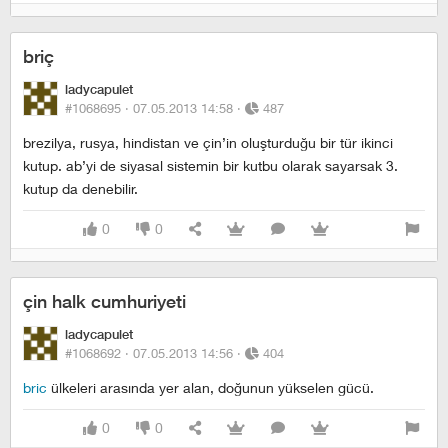
briç
ladycapulet
#1068695 ·
07.05.2013 14:58
·
487
brezilya, rusya, hindistan ve çin’in oluşturduğu bir tür ikinci
kutup. ab’yi de siyasal sistemin bir kutbu olarak sayarsak 3.
kutup da denebilir.
0
0
çin halk cumhuriyeti
ladycapulet
#1068692 ·
07.05.2013 14:56
·
404
bric
ülkeleri arasında yer alan, doğunun yükselen gücü.
0
0