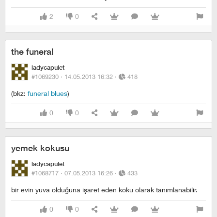
2
0
the funeral
ladycapulet
#1069230 ·
14.05.2013 16:32
·
418
(bkz:
funeral blues
)
0
0
yemek kokusu
ladycapulet
#1068717 ·
07.05.2013 16:26
·
433
bir evin yuva olduğuna işaret eden koku olarak tanımlanabilir.
0
0