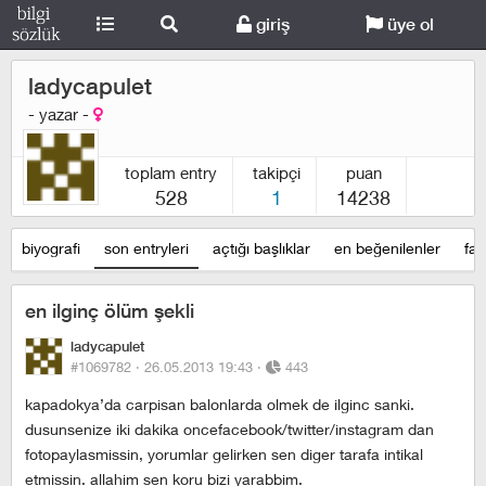
giriş
üye ol
ladycapulet
- yazar -
toplam entry
takipçi
puan
528
1
14238
biyografi
son entryleri
açtığı başlıklar
en beğenilenler
fav
en ilginç ölüm şekli
ladycapulet
#1069782 ·
26.05.2013 19:43
·
443
kapadokya’da carpisan balonlarda olmek de ilginc sanki.
dusunsenize iki dakika oncefacebook/twitter/instagram dan
fotopaylasmissin, yorumlar gelirken sen diger tarafa intikal
etmissin. allahim sen koru bizi yarabbim.