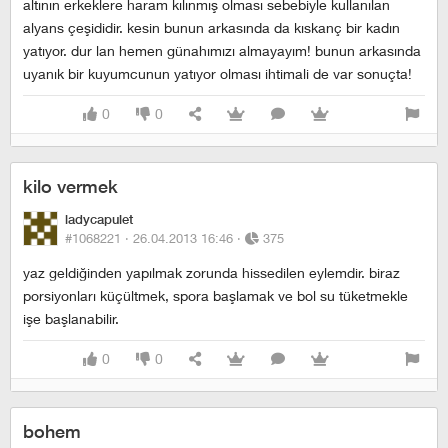
altının erkeklere haram kılınmış olması sebebiyle kullanılan
alyans çeşididir. kesin bunun arkasında da kıskanç bir kadın
yatıyor. dur lan hemen günahımızı almayayım! bunun arkasında
uyanık bir kuyumcunun yatıyor olması ihtimali de var sonuçta!
0
0
kilo vermek
ladycapulet
#1068221 ·
26.04.2013 16:46
·
375
yaz geldiğinden yapılmak zorunda hissedilen eylemdir. biraz
porsiyonları küçültmek, spora başlamak ve bol su tüketmekle
işe başlanabilir.
0
0
bohem