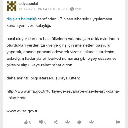
ladycapulet
#1068170 ·
26.04.2013 10:20
·
393
dışişleri bakanlığı
tarafından 17 nisan itibariyle uygulamaya
konan yeni vize kolaylığı.
nasıl oluyor dersen: bazı ülkelerin vatandaşları artık evlerinden
oturdukları yerden türkiye’ye giriş için internetten başvuru
yaparak, anında parasını ödeyerek vizesini alacak kardeşim.
anladığım kadarıyla bir barkod numarası gibi bişey esasen ve
çıktısını alıp ülkeye rahat rahat girion.
daha ayrıntılı bilgi istersen, şuraya lütfen:
http://www.mfa.gov.tr/turkiye-ye-seyahat-e-vize-ile-artik-daha-
kolay.tr.mfa
www.evisa.gov.tr
0
0