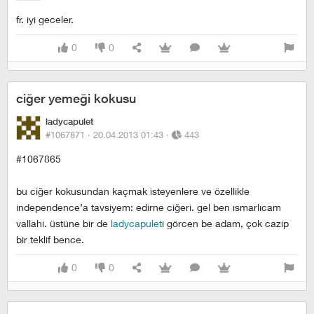
fr. iyi geceler.
0
0
ciğer yemeği kokusu
ladycapulet
#1067871 ·
20.04.2013 01:43
·
443
#1067865
bu ciğer kokusundan kaçmak isteyenlere ve özellikle
independence’a tavsiyem: edirne ciğeri. gel ben ısmarlıcam
vallahi. üstüne bir de
ladycapulet
i görcen be adam, çok cazip
bir teklif bence.
0
0