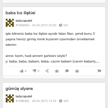
baba kız ilişkisi
ladycapulet
#1068563 ·
04.05.2013 23:00
·
531
işte bilirsiniz baba kız ilişkisi ayrıdır falan filan. şimdi bunu 3
yaşına henüz girmiş minik kuzenim üzerimden örneklemek
isterim:
anne: kızım, hadi annem şarkısını söyle?
y: baba, baba, babam, baba, cacım babam (canım babam),...
4
0
gümüş alyans
ladycapulet
#1068302 ·
29.04.2013 13:43
·
445