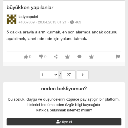
büyükken yapılanlar
ladycapulet
#1067859 ·
20.04.2013 01:21
·
463
5 dakika arayla alarm kurmak, en son alarmda ancak gözünü
açabilmek, lanet ede ede işin yolunu tutmak.
0
0
/
27
neden bekliyorsun?
bu sözlük, duygu ve düşüncelerini özgürce paylaştığın bir platform,
hislerini tercüme eden özgür bilgi kaynağıdır.
katkıda bulunmak istemez misin?
üye ol