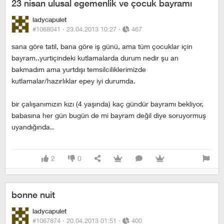
23 nisan ulusal egemenlik ve çocuk bayramı
ladycapulet
#1068041 ·
23.04.2013 10:27
·
467
sana göre tatil, bana göre iş günü, ama tüm çocuklar için
bayram..yurtiçindeki kutlamalarda durum nedir şu an
bakmadım ama yurtdışı temsilciliklerimizde
kutlamalar/hazırlıklar epey iyi durumda.
bir çalışanımızın kızı (4 yaşında) kaç gündür bayramı bekliyor,
babasına her gün bugün de mi bayram değil diye soruyormuş
uyandığında..
2
0
bonne nuit
ladycapulet
#1067874 ·
20.04.2013 01:51
·
400