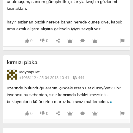
unutmuşum, sanırım güneşin ilk ışınlarıyla kırıştım gözlerimi
kısmaktan.
hayır, sızlanan bizdik nerede bahar, nerede güneş diye, kabul;
ama azcık alıştıra alıştıra geleydin iyiydi sevgili yaz.
0
0
kırmızı plaka
ladycapulet
#1068112 ·
25.04.2013 10:41
·
444
üzerinde bulunduğu aracın içindeki insan üst düzey/yetkili bir
insandır. bu sebepten, sınır kapısında bekletilmezsiniz.
bekleyenlerin küfürlerine maruz kalırsınız muhtemelen.
0
0