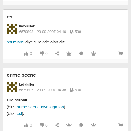
csi
ladykiller
#679808 ·
29.09.2007 04:40
·
598
csi miami
diye türevide olan dizi.
0
0
crime scene
ladykiller
#679805 ·
29.09.2007 04:38
·
500
suç mahali.
(bkz:
crime scene investigation
).
(bkz:
csi
).
0
0