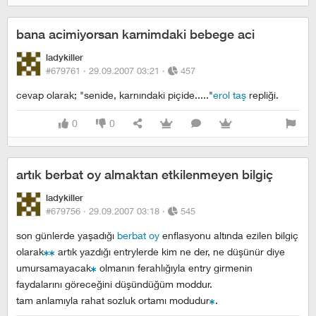
bana acimiyorsan karnimdaki bebege aci
ladykiller
#679761 ·
29.09.2007 03:21
·
457
cevap olarak; "senide, karnındaki piçide....."
erol taş
repliği.
0
0
artık berbat oy almaktan etkilenmeyen bilgiç
ladykiller
#679756 ·
29.09.2007 03:18
·
545
son günlerde yaşadığı
berbat oy
enflasyonu altında ezilen bilgiç
olarak
artık yazdığı entrylerde kim ne der, ne düşünür diye
umursamayacak
olmanın ferahlığıyla entry girmenin
faydalarını göreceğini düşündüğüm moddur.
tam anlamıyla rahat sozluk ortamı modudur
.