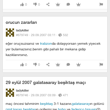
0
0
orucun zararları
ladykiller
#679749 ·
29.09.2007 03:11
·
532
eğer oruçsuzsanız ve
trabzon
da dolaşıyorsan yemek yiyecek
yer bulamazsınız.benim gibi pahalı bir mekana gidip
kazıklanırsınız.
0
0
29 eylül 2007 galatasaray beşiktaş maçı
ladykiller
#679746 ·
29.09.2007 03:09
·
471
maç öncesi tahminim
beşiktaş
3-1 kazanır.
galatasaray
ın golünü
ümit karan
beşiktaş
ın gollerini ise
bobo
ve
federico higuain
(2)