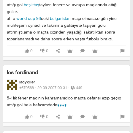
attığı gol.
beşiktaş
tayken fenere ve avrupa maçlarında attığı
goller.
ah o
world cup 98
deki
bulgaristan
maçı olmasa.o gün yine
muhteşem oynadı ve takımına galibiyete taşıyan golü
attırmıştı.ama o maçta dizinden yaşadığı sakatlıktan sonra
toparlanamadı ve daha sonra erken yaşta futbolu bıraktı.
0
0
les ferdinand
ladykiller
#679568 ·
29.09.2007 00:31
·
449
5-1lik fener maçının kahramanıdır.o maçta defansı ezip geçip
attığı gol hala hafızamdadır
.
0
0