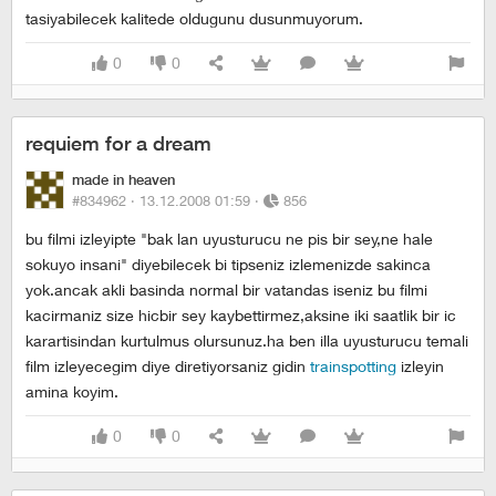
tasiyabilecek kalitede oldugunu dusunmuyorum.
0
0
requiem for a dream
made in heaven
#834962 ·
13.12.2008 01:59
·
856
bu filmi izleyipte "bak lan uyusturucu ne pis bir sey,ne hale
sokuyo insani" diyebilecek bi tipseniz izlemenizde sakinca
yok.ancak akli basinda normal bir vatandas iseniz bu filmi
kacirmaniz size hicbir sey kaybettirmez,aksine iki saatlik bir ic
karartisindan kurtulmus olursunuz.ha ben illa uyusturucu temali
film izleyecegim diye diretiyorsaniz gidin
trainspotting
izleyin
amina koyim.
0
0