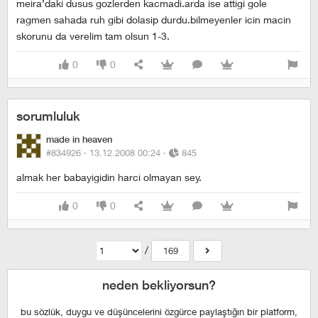
meira’daki dusus gozlerden kacmadi.arda ise attigi gole
ragmen sahada ruh gibi dolasip durdu.bilmeyenler icin macin
skorunu da verelim tam olsun 1-3.
0
0
sorumluluk
made in heaven
#834926 ·
13.12.2008 00:24
·
845
almak her babayigidin harci olmayan sey.
0
0
/
169
neden bekliyorsun?
bu sözlük, duygu ve düşüncelerini özgürce paylaştığın bir platform,