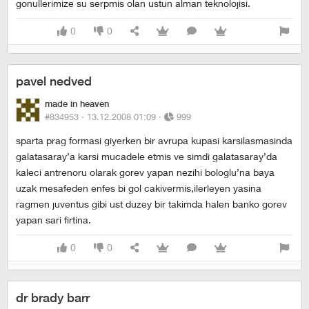
gonullerimize su serpmis olan ustun alman teknolojisi.
0
0
pavel nedved
made in heaven
#834953 ·
13.12.2008 01:09
·
999
sparta prag formasi giyerken bir avrupa kupasi karsilasmasinda
galatasaray’a karsi mucadele etmis ve simdi galatasaray’da
kaleci antrenoru olarak gorev yapan nezihi bologlu’na baya
uzak mesafeden enfes bi gol cakivermis,ilerleyen yasina
ragmen juventus gibi ust duzey bir takimda halen banko gorev
yapan sari firtina.
0
0
dr brady barr