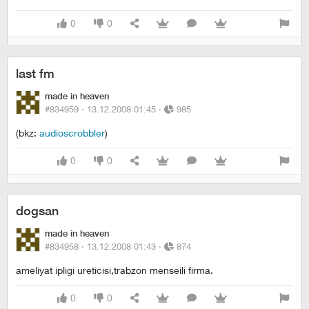
0
0
last fm
made in heaven
#834959 ·
13.12.2008 01:45
·
985
(bkz:
audioscrobbler
)
0
0
dogsan
made in heaven
#834958 ·
13.12.2008 01:43
·
874
ameliyat ipligi ureticisi,trabzon menseili firma.
0
0