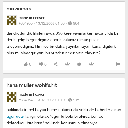
moviemax
made in heaven
#834955 ·
13.12.2008 01:33
·
964
dandik dundik filmleri ayda 358 kere yayinlarken ayda yilda bir
denk gelip begendiginiz ancak vaktiniz olmadigi icin
izleyemediginiz filmi ise bir daha yayinlamayan kanal.digiturk
plus mi alacagiz yani bu yuzden nedir sizin olayiniz?
0
0
hans muller wohlfahrt
made in heaven
#834954 ·
13.12.2008 01:19
·
915
hakkinda futbol hayati bitme noktasinda seklinde haberler cikan
ugur ucar
’la ilgili olarak "ugur futbolu birakirsa ben de
doktorlugu birakirim" seklinde konusmus olmasiyla