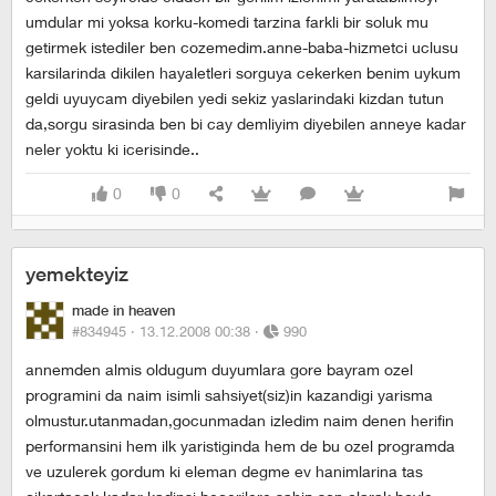
umdular mi yoksa korku-komedi tarzina farkli bir soluk mu
getirmek istediler ben cozemedim.anne-baba-hizmetci uclusu
karsilarinda dikilen hayaletleri sorguya cekerken benim uykum
geldi uyuycam diyebilen yedi sekiz yaslarindaki kizdan tutun
da,sorgu sirasinda ben bi cay demliyim diyebilen anneye kadar
neler yoktu ki icerisinde..
0
0
yemekteyiz
made in heaven
#834945 ·
13.12.2008 00:38
·
990
annemden almis oldugum duyumlara gore bayram ozel
programini da naim isimli sahsiyet(siz)in kazandigi yarisma
olmustur.utanmadan,gocunmadan izledim naim denen herifin
performansini hem ilk yaristiginda hem de bu ozel programda
ve uzulerek gordum ki eleman degme ev hanimlarina tas