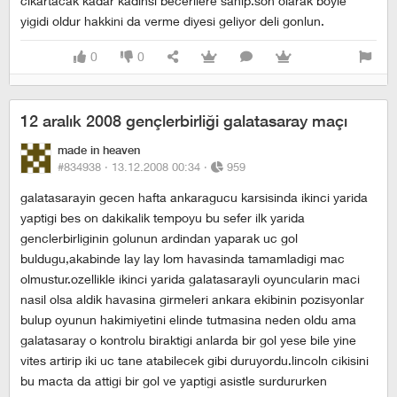
cikartacak kadar kadinsi becerilere sahip.son olarak boyle
yigidi oldur hakkini da verme diyesi geliyor deli gonlun.
0
0
12 aralık 2008 gençlerbirliği galatasaray maçı
made in heaven
#834938 ·
13.12.2008 00:34
·
959
galatasarayin gecen hafta ankaragucu karsisinda ikinci yarida
yaptigi bes on dakikalik tempoyu bu sefer ilk yarida
genclerbirliginin golunun ardindan yaparak uc gol
buldugu,akabinde lay lay lom havasinda tamamladigi mac
olmustur.ozellikle ikinci yarida galatasarayli oyuncularin maci
nasil olsa aldik havasina girmeleri ankara ekibinin pozisyonlar
bulup oyunun hakimiyetini elinde tutmasina neden oldu ama
galatasaray o kontrolu biraktigi anlarda bir gol yese bile yine
vites artirip iki uc tane atabilecek gibi duruyordu.lincoln cikisini
bu macta da attigi bir gol ve yaptigi asistle surdururken