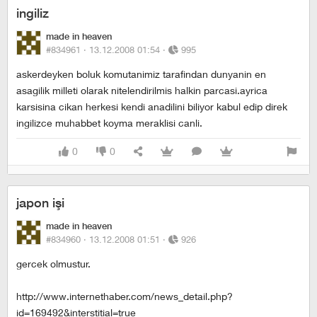
ingiliz
made in heaven
#834961 ·
13.12.2008 01:54
·
995
askerdeyken boluk komutanimiz tarafindan dunyanin en
asagilik milleti olarak nitelendirilmis halkin parcasi.ayrica
karsisina cikan herkesi kendi anadilini biliyor kabul edip direk
ingilizce muhabbet koyma meraklisi canli.
0
0
japon işi
made in heaven
#834960 ·
13.12.2008 01:51
·
926
gercek olmustur.
http://www.internethaber.com/news_detail.php?
id=169492&interstitial=true