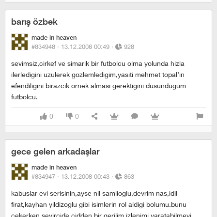
barış özbek
made in heaven
#834948 ·
13.12.2008 00:49
·
928
sevimsiz,cirkef ve simarik bir futbolcu olma yolunda hizla
ilerledigini uzulerek gozlemledigim,yasiti mehmet topal’in
efendiligini birazcik ornek almasi gerektigini dusundugum
futbolcu.
0
0
gece gelen arkadaşlar
made in heaven
#834947 ·
13.12.2008 00:43
·
863
kabuslar evi serisinin,ayse nil samlioglu,devrim nas,idil
firat,kayhan yildizoglu gibi isimlerin rol aldigi bolumu.bunu
cekerken seyircide cidden bir gerilim izlenimi yaratabilmeyi