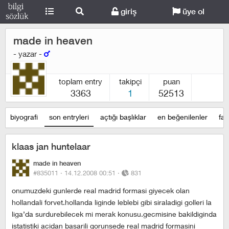
giriş
üye ol
made in heaven
- yazar -
toplam entry
takipçi
puan
3363
1
52513
biyografi
son entryleri
açtığı başlıklar
en beğenilenler
fav
klaas jan huntelaar
made in heaven
#835011 ·
14.12.2008 00:51
·
831
onumuzdeki gunlerde real madrid formasi giyecek olan
hollandali forvet.hollanda liginde leblebi gibi siraladigi golleri la
liga’da surdurebilecek mi merak konusu.gecmisine bakildiginda
istatistiki acidan basarili gorunsede real madrid formasini