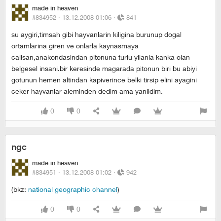
made in heaven
#834952 ·
13.12.2008 01:06
·
841
su aygiri,timsah gibi hayvanlarin kiligina burunup dogal
ortamlarina giren ve onlarla kaynasmaya
calisan,anakondasindan pitonuna turlu yilanla kanka olan
belgesel insani.bir keresinde magarada pitonun biri bu abiyi
gotunun hemen altindan kapiverince belki tirsip elini ayagini
ceker hayvanlar aleminden dedim ama yanildim.
0
0
ngc
made in heaven
#834951 ·
13.12.2008 01:02
·
942
(bkz:
national geographic channel
)
0
0