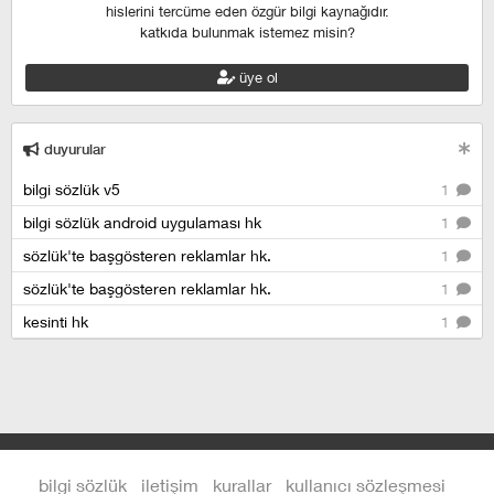
hislerini tercüme eden özgür bilgi kaynağıdır.
katkıda bulunmak istemez misin?
üye ol
duyurular
bilgi sözlük v5
1
bilgi sözlük android uygulaması hk
1
sözlük'te başgösteren reklamlar hk.
1
sözlük'te başgösteren reklamlar hk.
1
kesinti hk
1
bilgi sözlük
iletişim
kurallar
kullanıcı sözleşmesi