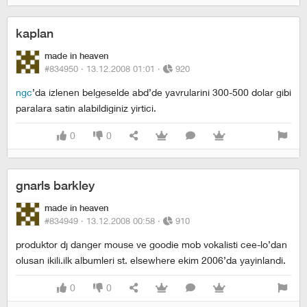
kaplan
made in heaven
#834950 ·
13.12.2008 01:01
·
920
ngc
’da izlenen belgeselde abd’de yavrularini 300-500 dolar gibi
paralara satin alabildiginiz yirtici.
0
0
gnarls barkley
made in heaven
#834949 ·
13.12.2008 00:58
·
910
produktor dj danger mouse ve goodie mob vokalisti cee-lo’dan
olusan ikili.ilk albumleri st. elsewhere ekim 2006’da yayinlandi.
0
0