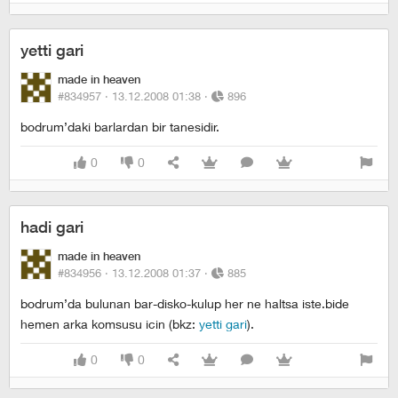
yetti gari
made in heaven
#834957 ·
13.12.2008 01:38
·
896
bodrum’daki barlardan bir tanesidir.
0
0
hadi gari
made in heaven
#834956 ·
13.12.2008 01:37
·
885
bodrum’da bulunan bar-disko-kulup her ne haltsa iste.bide
hemen arka komsusu icin (bkz:
yetti gari
).
0
0