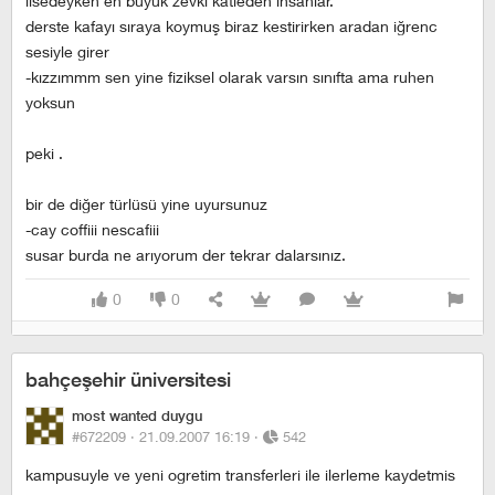
lisedeyken en buyuk zevki katleden insanlar.
derste kafayı sıraya koymuş biraz kestirirken aradan iğrenc
sesiyle girer
-kızzımmm sen yine fiziksel olarak varsın sınıfta ama ruhen
yoksun
peki .
bir de diğer türlüsü yine uyursunuz
-cay coffiii nescafiii
susar burda ne arıyorum der tekrar dalarsınız.
0
0
bahçeşehir üniversitesi
most wanted duygu
#672209 ·
21.09.2007 16:19
·
542
kampusuyle ve yeni ogretim transferleri ile ilerleme kaydetmis