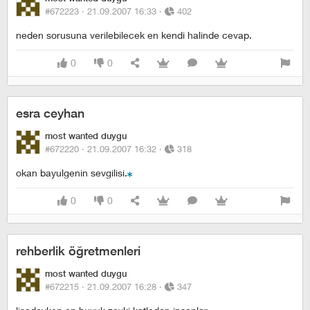
#672223 ·
21.09.2007 16:33
·
402
neden sorusuna verilebilecek en kendi halinde cevap.
0
0
esra ceyhan
most wanted duygu
#672220 ·
21.09.2007 16:32
·
318
okan bayulgenin sevgilisi.
0
0
rehberlik öğretmenleri
most wanted duygu
#672215 ·
21.09.2007 16:28
·
347