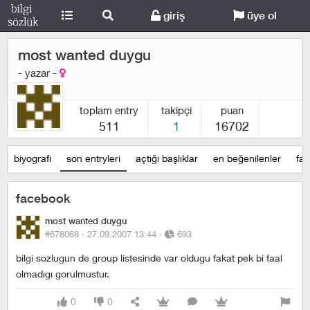
giriş
üye ol
most wanted duygu
- yazar -
toplam entry
takipçi
puan
511
1
16702
biyografi
son entryleri
açtığı başlıklar
en beğenilenler
fav
facebook
most wanted duygu
#678068 ·
27.09.2007 13:44
·
693
bilgi sozlugun de group listesinde var oldugu fakat pek bi faal
olmadıgı gorulmustur.
0
0