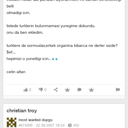
belli
olmadigi icin.
listede turklerin bulunmamasi yuregime dokundu.
onu da ben ekledim.
turklere de sormuslar,erkek organina kibarca ne derler sizde?
$ef...
hepimizi o yonettigi icin..
cetin altan
2
0
christian troy
most wanted duygu
#673395 ·
22.09.2007 18:24
·
452