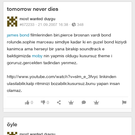
tomorrow never dies
most wanted duygu
#672233 ·
21.09.2007 16:38
·
348
james bond
filmlerinden biri.pierce brosnan vardi bond
rolunde.sophie marceau simdiye kadar ki en guzel bond kiziydi
kanimca ama herseyi bir yana birakip soundtrack e
baktigimizda
moby
nin yapmis oldugu kusursuz theme i
goruruz.gercekten tadindan yenmez.
http://www.youtube.com/watch?v=slm_e_3fvyc linkinden
ulasilabilir.kalp ritminizi bozabilir.kusursuz.bunu yapan insan
olamaz.
0
0
öyle
most wanted duygu