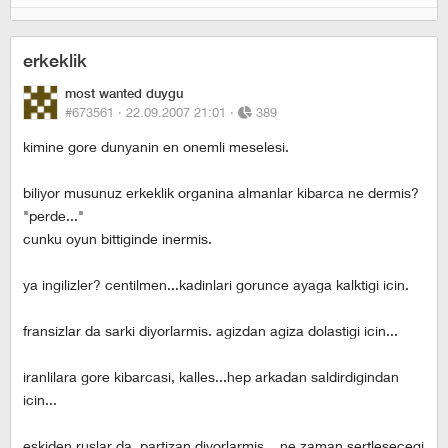
erkeklik
most wanted duygu
#673561 ·
22.09.2007 21:01
·
389
kimine gore dunyanin en onemli meselesi.
biliyor musunuz erkeklik organina almanlar kibarca ne dermis?
"perde..."
cunku oyun bittiginde inermis.
ya ingilizler? centilmen...kadinlari gorunce ayaga kalktigi icin.
fransizlar da sarki diyorlarmis. agizdan agiza dolastigi icin...
iranlilara gore kibarcasi, kalles...hep arkadan saldirdigindan
icin...
eskiden ruslar da, partizan diyorlarmis... ne zaman sertlesecegi