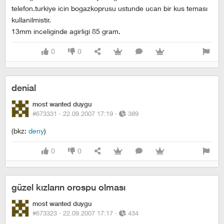
telefon.turkiye icin bogazkoprusu ustunde ucan bir kus teması
kullanilmistir.
13mm inceliginde agirligi 85 gram.
0
0
denial
most wanted duygu
#673331 ·
22.09.2007 17:19
·
389
(bkz:
deny
)
0
0
güzel kızların orospu olması
most wanted duygu
#673323 ·
22.09.2007 17:17
·
434