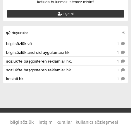
katkıda bulunmak istemez misin?
üye ol
duyurular
bilgi sözlük v5
1
bilgi sözlük android uygulaması hk
1
sözlük'te başgösteren reklamlar hk.
1
sözlük'te başgösteren reklamlar hk.
1
kesinti hk
1
bilgi sözlük
iletişim
kurallar
kullanıcı sözleşmesi