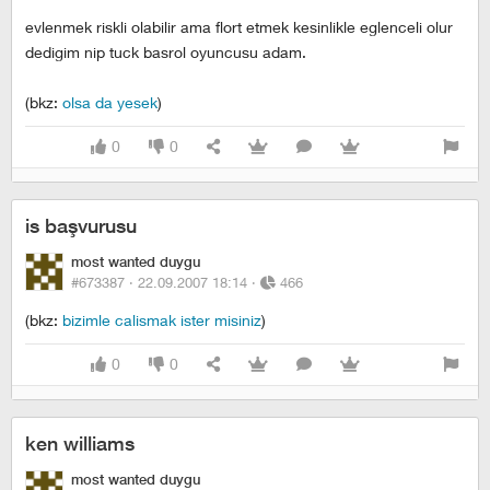
evlenmek riskli olabilir ama flort etmek kesinlikle eglenceli olur
dedigim nip tuck basrol oyuncusu adam.
(bkz:
olsa da yesek
)
0
0
is başvurusu
most wanted duygu
#673387 ·
22.09.2007 18:14
·
466
(bkz:
bizimle calismak ister misiniz
)
0
0
ken williams
most wanted duygu