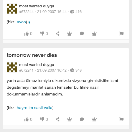
most wanted duygu
#672244 ·
21.09.2007 16:44
·
416
(bkz:
avon
)
0
0
tomorrow never dies
most wanted duygu
#672241 ·
21.09.2007 16:42
·
348
yarin asla ölmez ismiyle ulkemizde vizyona girmistir.film ismi
degistirmeyi marifet sanan kimseler bu filme nasil
dokunmamislardir anlamadim.
(bkz:
hayretim sasti valla
)
0
0