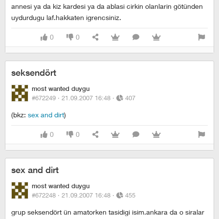
annesi ya da kiz kardesi ya da ablasi cirkin olanlarin götünden
uydurdugu laf.hakkaten igrencsiniz.
0
0
seksendört
most wanted duygu
#672249 ·
21.09.2007 16:48
·
407
(bkz:
sex and dirt
)
0
0
sex and dirt
most wanted duygu
#672248 ·
21.09.2007 16:48
·
455
grup seksendört ün amatorken tasidigi isim.ankara da o siralar