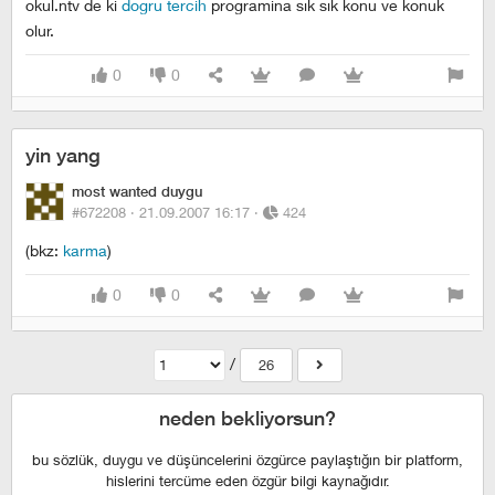
okul.ntv de ki
dogru tercih
programina sık sık konu ve konuk
olur.
0
0
yin yang
most wanted duygu
#672208 ·
21.09.2007 16:17
·
424
(bkz:
karma
)
0
0
/
26
neden bekliyorsun?
bu sözlük, duygu ve düşüncelerini özgürce paylaştığın bir platform,
hislerini tercüme eden özgür bilgi kaynağıdır.