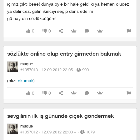
içimiz çıktı beee! dünya öyle bir hale geldi ki ya hemen ölücez
ya deliricez. gelin ikinciyi seçip dans edelim
gü nay din sözlükcüğüm!
0
0
sözlükte online olup entry girmeden bakmak
muque
#1057013 ·
12.09.2012 22:05
·
990
(bkz:
okumak
)
0
0
sevgilinin ilk iş gününde çiçek göndermek
muque
#1057012 ·
12.09.2012 22:03
~
·
1079