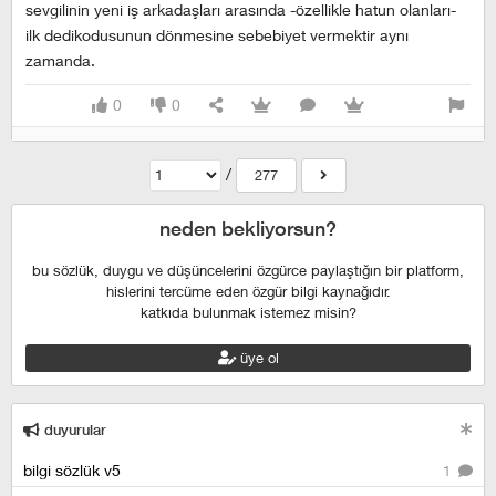
sevgilinin yeni iş arkadaşları arasında -özellikle hatun olanları-
ilk dedikodusunun dönmesine sebebiyet vermektir aynı
zamanda.
0
0
/
277
neden bekliyorsun?
bu sözlük, duygu ve düşüncelerini özgürce paylaştığın bir platform,
hislerini tercüme eden özgür bilgi kaynağıdır.
katkıda bulunmak istemez misin?
üye ol
duyurular
bilgi sözlük v5
1