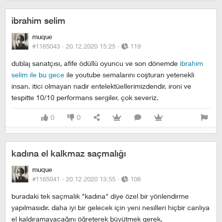
ibrahim selim
muque
#1165043 ·
20.12.2020 15:25
·
119
dublaj sanatçısı, afife ödüllü oyuncu ve son dönemde
i̇brahim
selim ile bu gece
ile youtube semalarını coşturan yetenekli
insan. itici olmayan nadir entelektüellerimizdendir. i̇roni ve
tespitte 10/10 performans sergiler. çok severiz.
0
0
kadına el kalkmaz saçmalığı
muque
#1165041 ·
20.12.2020 13:55
·
108
buradaki tek saçmalık "kadına" diye özel bir yönlendirme
yapılmasıdır. daha iyi bir gelecek için yeni nesilleri hiçbir canlıya
el kaldıramayacağını öğreterek büyütmek gerek.