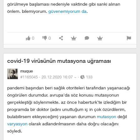
görülmeye başlaması nedeniyle vaktinde gibi sanki alınan
önlem. bilemiyorum.
güvenemiyorum da
.
0
0
covid-19 virüsünün mutasyona uğraması
muque
#1165045 ·
20.12.2020 16:07
~
·
133
pandemi başından beri sağlık otoriteleri tarafından yaşanacağı
öngörülen durumdur. avrupa'da söz konusu mutasyonun
gerçekleştiği söylenmekte. az önce haberturk'te izlediğim bir
programda bir doktor (adını unuttuğum iç in çok özürdilerim,
bulabilirsem ekleyeceğim) yaşanan durumun
mutasyon
değil
varyasyon
olarak adlandırılmasının daha doğru olacağını
söyledi.