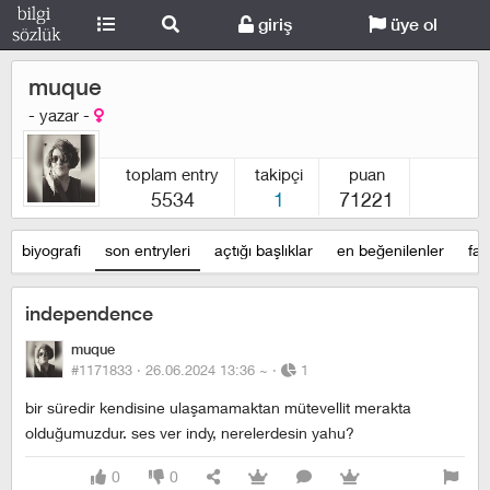
giriş
üye ol
muque
- yazar -
toplam entry
takipçi
puan
5534
1
71221
biyografi
son entryleri
açtığı başlıklar
en beğenilenler
fav
independence
muque
#1171833 ·
26.06.2024 13:36
~
·
1
bir süredir kendisine ulaşamamaktan mütevellit merakta
olduğumuzdur. ses ver indy, nerelerdesin yahu?
0
0