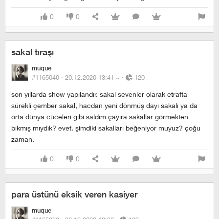
0
0
sakal tıraşı
muque
#1165040 ·
20.12.2020 13:41
~
·
120
son yıllarda show yapılandır. sakal sevenler olarak etrafta
sürekli çember sakal, hacdan yeni dönmüş dayı sakalı ya da
orta dünya cüceleri gibi saldım çayıra sakallar görmekten
bıkmış mıydık? evet. şimdiki sakalları beğeniyor muyuz? çoğu
zaman.
0
0
para üstünü eksik veren kasiyer
muque