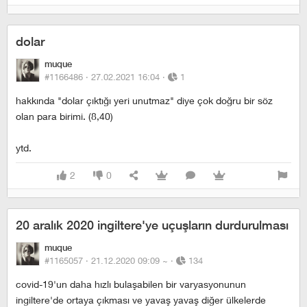
dolar
muque
#1166486 ·
27.02.2021 16:04
·
1
hakkında "dolar çıktığı yeri unutmaz" diye çok doğru bir söz
olan para birimi. (8,40)
ytd.
2
0
20 aralık 2020 ingiltere'ye uçuşların durdurulması
muque
#1165057 ·
21.12.2020 09:09
~
·
134
covid-19'un daha hızlı bulaşabilen bir varyasyonunun
ingiltere'de ortaya çıkması ve yavaş yavaş diğer ülkelerde