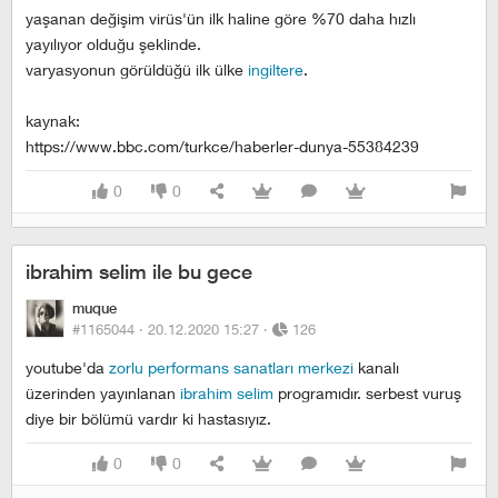
yaşanan değişim virüs'ün ilk haline göre %70 daha hızlı
yayılıyor olduğu şeklinde.
varyasyonun görüldüğü ilk ülke
i̇ngiltere
.
kaynak:
https://www.bbc.com/turkce/haberler-dunya-55384239
0
0
ibrahim selim ile bu gece
muque
#1165044 ·
20.12.2020 15:27
·
126
youtube'da
zorlu performans sanatları merkezi
kanalı
üzerinden yayınlanan
i̇brahim selim
programıdır. serbest vuruş
diye bir bölümü vardır ki hastasıyız.
0
0