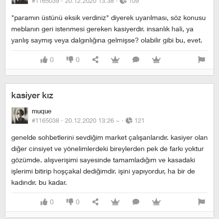
#1165039 ·
20.12.2020 13:38
·
109
"paramın üstünü eksik verdiniz" diyerek uyarılması, söz konusu
meblanın geri istenmesi gereken kasiyerdir. insanlık hali, ya
yanlış saymış veya dalgınlığına gelmişse? olabilir gibi bu, evet.
0
0
kasiyer kız
muque
#1165038 ·
20.12.2020 13:26
~
·
121
genelde sohbetlerini sevdiğim market çalışanlarıdır. kasiyer olan
diğer cinsiyet ve yönelimlerdeki bireylerden pek de farkı yoktur
gözümde. alışverişimi sayesinde tamamladığım ve kasadaki
işlerimi bitirip hoşçakal dediğimdir. işini yapıyordur, ha bir de
kadındır. bu kadar.
0
0