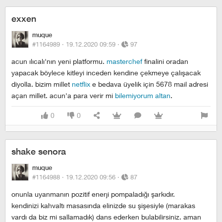
exxen
muque
#1164989 ·
19.12.2020 09:59
·
97
acun ilıcalı'nın yeni platformu.
masterchef
finalini oradan
yapacak böylece kitleyi inceden kendine çekmeye çalışacak
diyolla. bizim millet
netflix
e bedava üyelik için 5678 mail adresi
açan millet. acun'a para verir mi
bilemiyorum altan
.
0
0
shake senora
muque
#1164988 ·
19.12.2020 09:56
·
87
onunla uyanmanın pozitif enerji pompaladığı şarkıdır.
kendinizi kahvaltı masasında elinizde su şişesiyle (marakas
vardı da biz mi sallamadık) dans ederken bulabilirsiniz. aman