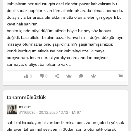
kahvaltının her türlüsü gibi özel olandır. pazar kahvaltısını bu
denli kadar popüler kılan tüm ailenin bir arada olması herhalde.
dolayısıyla bir arada olmaktan mutlu olan aileler için geçerli bu
keyif hali sanırım.
benim içinde büyüdüğüm ailede böyle bir şey söz konusu
değildi. bazı aileler bırakın pazar kahvaltısını, doğru düzgün aynı
masaya oturmazlar bile. şaşırdınız mı? şaşırmamışsınızdır.
kendi kurduğum ailede ise her kahvaltıyı özel kılmaya
çalışıyorum. insan neresi yaralıysa oralarından başlıyor
sarmaya. e afiyet bal olsun o vakit.
0
0
tahammülsüzlük
muque
#1165035 ·
20.12.2020 13:12
·
97
sahibini hırpalayan hislerdendir. misal ben, zaten çok da yüksek
olmayan tahammül seviyemin 30dan sonra otomatik olarak