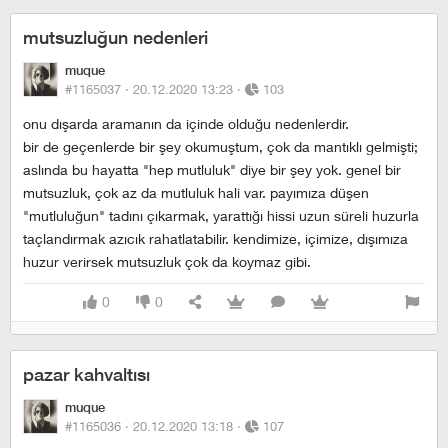
mutsuzluğun nedenleri
muque
#1165037 ·
20.12.2020 13:23
·
103
onu dışarda aramanın da içinde olduğu nedenlerdir.
bir de geçenlerde bir şey okumuştum, çok da mantıklı gelmişti;
aslında bu hayatta "hep mutluluk" diye bir şey yok. genel bir
mutsuzluk, çok az da mutluluk hali var. payımıza düşen
"mutluluğun" tadını çıkarmak, yarattığı hissi uzun süreli huzurla
taçlandırmak azıcık rahatlatabilir. kendimize, içimize, dışımıza
huzur verirsek mutsuzluk çok da koymaz gibi.
0
0
pazar kahvaltısı
muque
#1165036 ·
20.12.2020 13:18
·
107