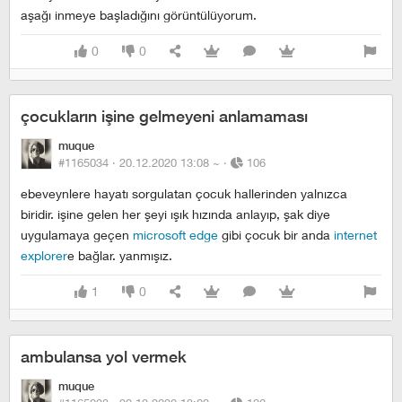
aşağı inmeye başladığını görüntülüyorum.
0
0
çocukların işine gelmeyeni anlamaması
muque
#1165034 ·
20.12.2020 13:08
~
·
106
ebeveynlere hayatı sorgulatan çocuk hallerinden yalnızca
biridir. işine gelen her şeyi ışık hızında anlayıp, şak diye
uygulamaya geçen
microsoft edge
gibi çocuk bir anda
internet
explorer
e bağlar. yanmışız.
1
0
ambulansa yol vermek
muque