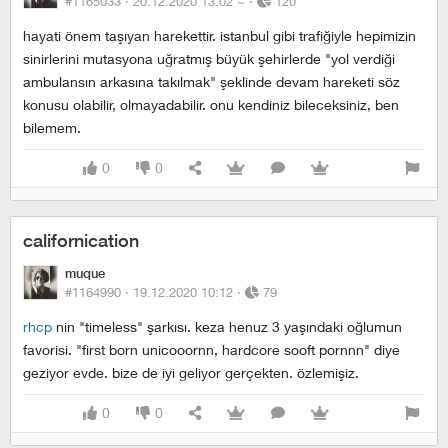
#1165033 ·
20.12.2020 13:02
~
·
120
hayati önem taşıyan harekettir. i̇stanbul gibi trafiğiyle hepimizin
sinirlerini mutasyona uğratmış büyük şehirlerde "yol verdiği
ambulansın arkasına takılmak" şeklinde devam hareketi söz
konusu olabilir, olmayadabilir. onu kendiniz bileceksiniz, ben
bilemem.
0
0
californication
muque
#1164990 ·
19.12.2020 10:12
·
79
rhcp
nin "timeless" şarkısı. keza henuz 3 yaşındaki oğlumun
favorisi. "first born unicooornn, hardcore sooft pornnn" diye
geziyor evde. bize de iyi geliyor gerçekten. özlemişiz.
0
0