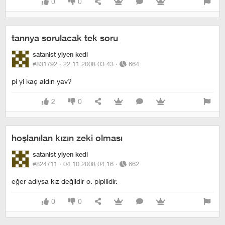
0
0
tanrıya sorulacak tek soru
satanist yiyen kedi
#831792 ·
22.11.2008 03:43
·
664
pi yi kaç aldın yav?
2
0
hoşlanılan kızın zeki olması
satanist yiyen kedi
#824711 ·
04.10.2008 04:16
·
662
eğer adıysa kız değildir o. pipilidir.
0
0