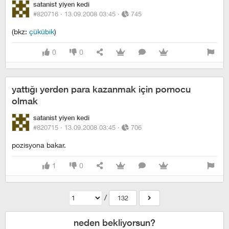
satanist yiyen kedi
#820716 ·
13.09.2008 03:45
·
745
(bkz:
çükübik
)
0
0
yattığı yerden para kazanmak için pornocu
olmak
satanist yiyen kedi
#820715 ·
13.09.2008 03:45
·
706
pozisyona bakar.
1
0
/
132
neden bekliyorsun?