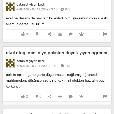
satanist yiyen kedi
#887148 ·
07.11.2009 03:15
·
678
evet ne desem de hayırsız bir evladı olmuşluğumun olduğu eski
ailem. giderse üzülürüm.
0
0
okul eteği mini diye polisten dayak yiyen öğrenci
satanist yiyen kedi
#850740 ·
03.04.2009 21:42
·
761
polisin eşinin garip garip düşünmesini sağlamış öğrencidir
muhtemelen. düşünsenize bir erkek mini etekten haz almıyor.
korkunç.
2
0