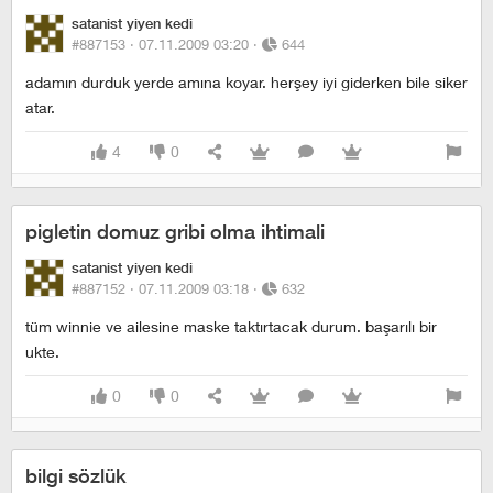
satanist yiyen kedi
#887153 ·
07.11.2009 03:20
·
644
adamın durduk yerde amına koyar. herşey iyi giderken bile siker
atar.
4
0
pigletin domuz gribi olma ihtimali
satanist yiyen kedi
#887152 ·
07.11.2009 03:18
·
632
tüm winnie ve ailesine maske taktırtacak durum. başarılı bir
ukte.
0
0
bilgi sözlük