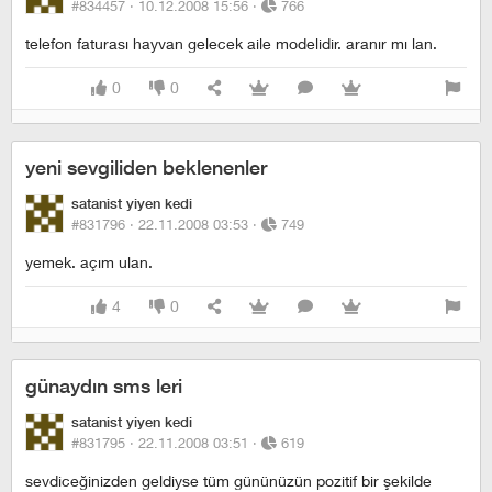
#834457 ·
10.12.2008 15:56
·
766
telefon faturası hayvan gelecek aile modelidir. aranır mı lan.
0
0
yeni sevgiliden beklenenler
satanist yiyen kedi
#831796 ·
22.11.2008 03:53
·
749
yemek. açım ulan.
4
0
günaydın sms leri
satanist yiyen kedi
#831795 ·
22.11.2008 03:51
·
619
sevdiceğinizden geldiyse tüm gününüzün pozitif bir şekilde