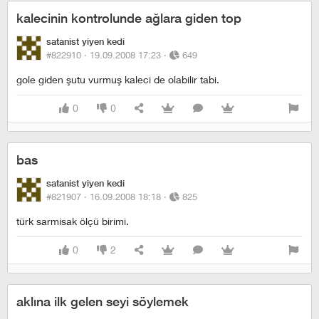
kalecinin kontrolunde ağlara giden top
satanist yiyen kedi
#822910 ·
19.09.2008 17:23
·
649
gole giden şutu vurmuş kaleci de olabilir tabi.
0
0
bas
satanist yiyen kedi
#821907 ·
16.09.2008 18:18
·
825
türk sarmisak ölçü birimi.
0
2
aklına ilk gelen seyi söylemek