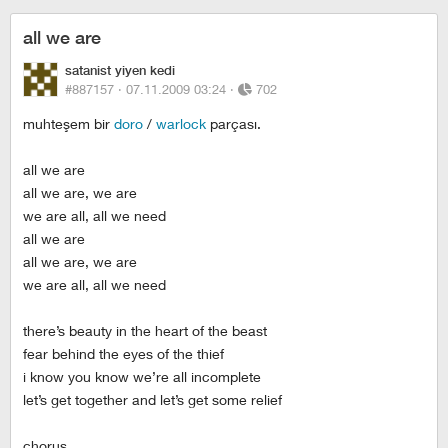
all we are
satanist yiyen kedi
#887157 ·
07.11.2009 03:24
·
702
muhteşem bir
doro
/
warlock
parçası.
all we are
all we are, we are
we are all, all we need
all we are
all we are, we are
we are all, all we need
there’s beauty in the heart of the beast
fear behind the eyes of the thief
i know you know we’re all incomplete
let’s get together and let’s get some relief
chorus