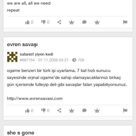
we are all, all we need
repeat
0
0
evren savaşı
satanist yiyen kedi
#887154 ·
07.11.2009 03:21
·
709
ogame benzeri bir türk işi uyarlama. 7 kat hızlı sunucu
sayesinde orjinal ogame’de sahip olamayacaklarınızı birkaç
gün içerisinde fulleyip deli gibi savaşlar falan yapabiliyorsunuz.
http://www.evrensavasi.com
0
0
she s gone