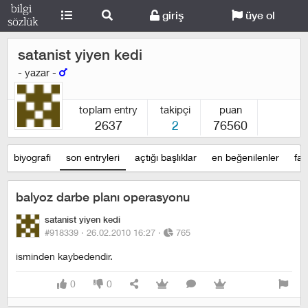
giriş
üye ol
satanist yiyen kedi
- yazar -
toplam entry
takipçi
puan
2637
2
76560
biyografi
son entryleri
açtığı başlıklar
en beğenilenler
fav
balyoz darbe planı operasyonu
satanist yiyen kedi
#918339 ·
26.02.2010 16:27
·
765
isminden kaybedendir.
0
0