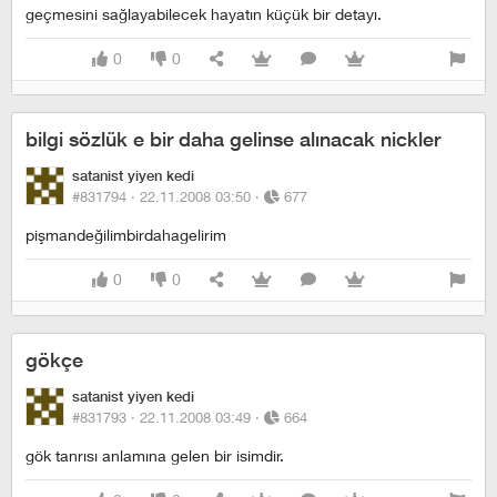
geçmesini sağlayabilecek hayatın küçük bir detayı.
0
0
bilgi sözlük e bir daha gelinse alınacak nickler
satanist yiyen kedi
#831794 ·
22.11.2008 03:50
·
677
pişmandeğilimbirdahagelirim
0
0
gökçe
satanist yiyen kedi
#831793 ·
22.11.2008 03:49
·
664
gök tanrısı anlamına gelen bir isimdir.