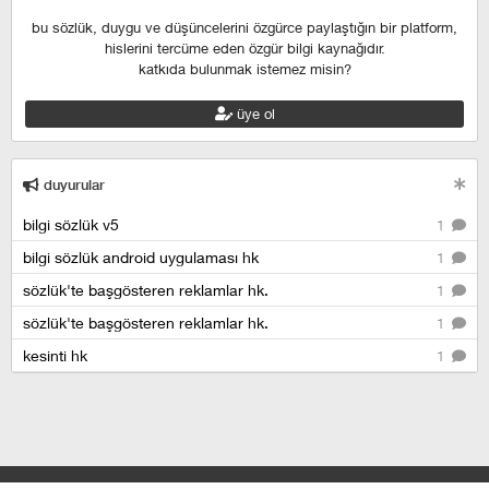
bu sözlük, duygu ve düşüncelerini özgürce paylaştığın bir platform,
hislerini tercüme eden özgür bilgi kaynağıdır.
katkıda bulunmak istemez misin?
üye ol
duyurular
bilgi sözlük v5
1
bilgi sözlük android uygulaması hk
1
sözlük'te başgösteren reklamlar hk.
1
sözlük'te başgösteren reklamlar hk.
1
kesinti hk
1