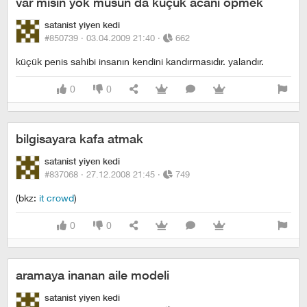
var mısın yok musun da küçük acanı öpmek
satanist yiyen kedi
#850739 ·
03.04.2009 21:40
·
662
küçük penis sahibi insanın kendini kandırmasıdır. yalandır.
0
0
bilgisayara kafa atmak
satanist yiyen kedi
#837068 ·
27.12.2008 21:45
·
749
(bkz:
it crowd
)
0
0
aramaya inanan aile modeli
satanist yiyen kedi