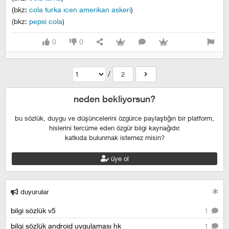
(bkz:
cola turka icen amerikan askeri
)
(bkz:
pepsi cola
)
0
0
/
2
neden bekliyorsun?
bu sözlük, duygu ve düşüncelerini özgürce paylaştığın bir platform,
hislerini tercüme eden özgür bilgi kaynağıdır.
katkıda bulunmak istemez misin?
üye ol
duyurular
bilgi sözlük v5
1
bilgi sözlük android uygulaması hk
1