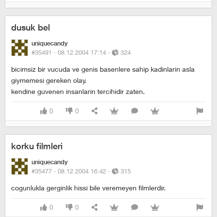
dusuk bel
uniquecandy
#35491 ·
08.12.2004 17:14
·
324
bicimsiz bir vucuda ve genis basenlere sahip kadinlarin asla
giymemesi gereken olay.
kendine guvenen insanlarin tercihidir zaten.
0
0
korku filmleri
uniquecandy
#35477 ·
08.12.2004 16:42
·
315
cogunlukla gerginlik hissi bile veremeyen filmlerdir.
0
0