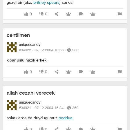
guzel bir (bkz:
britney spears
) sarkisi.
0
0
centilmen
uniquecandy
#34922 ·
07.12.2004 16:38
·
368
kibar uslu nazik erkek.
0
0
allah cezanı verecek
uniquecandy
#34921 ·
07.12.2004 16:34
·
360
sokaklarda da duydugumuz
beddua
.
0
0