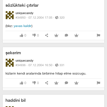
sözlükteki çıtırlar
uniquecandy
#34950 ·
07.12.2004 17:05
·
320
(bkz:
yavas kaldir
)
0
0
şekerim
uniquecandy
#34936 ·
07.12.2004 16:50
·
331
kizlarin kendi aralarinda birbirine hitap etme sozcugu.
0
0
haddini bil