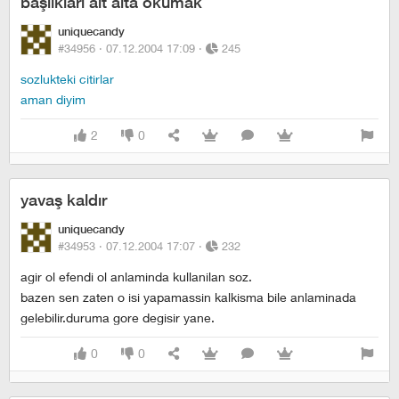
başlıkları alt alta okumak
uniquecandy
#34956 ·
07.12.2004 17:09
·
245
sozlukteki citirlar
aman diyim
2
0
yavaş kaldır
uniquecandy
#34953 ·
07.12.2004 17:07
·
232
agir ol efendi ol anlaminda kullanilan soz.
bazen sen zaten o isi yapamassin kalkisma bile anlaminada
gelebilir.duruma gore degisir yane.
0
0