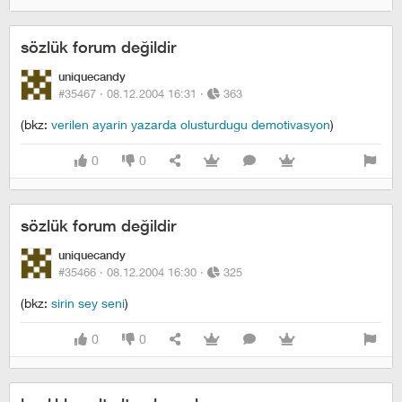
sözlük forum değildir
uniquecandy
#35467 ·
08.12.2004 16:31
·
363
(bkz:
verilen ayarin yazarda olusturdugu demotivasyon
)
0
0
sözlük forum değildir
uniquecandy
#35466 ·
08.12.2004 16:30
·
325
(bkz:
sirin sey seni
)
0
0