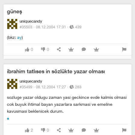
güneş
uniquecandy
#35503 ·
08.12.2004 17:31
·
439
(bkz:
ay
)
0
0
ibrahim tatlıses in sözlükte yazar olması
uniquecandy
#35499 ·
08.12.2004 17:27
·
283
sozluge yazar oldugu zaman yasi geckince evde kalmis olmasi
cok buyuk ihtimal bayan yazarlara sarkmasi ve emeline
kavusmasi beklenicek durum.
2
0