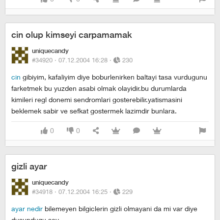
cin olup kimseyi carpamamak
uniquecandy
#34920 ·
07.12.2004 16:28
·
230
cin
gibiyim, kafaliyim diye boburlenirken baltayi tasa vurdugunu
farketmek bu yuzden asabi olmak olayidir.bu durumlarda
kimileri regl donemi sendromlari gosterebilir.yatismasini
beklemek sabir ve sefkat gostermek lazimdir bunlara.
0
0
gizli ayar
uniquecandy
#34918 ·
07.12.2004 16:25
·
229
ayar nedir
bilemeyen bilgiclerin gizli olmayani da mi var diye
dusundugu sey.