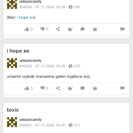
uniquecandy
#34934 ·
07.12.2004 16:48
·
295
(bkz:
i hope so
)
0
0
i hope so
uniquecandy
#34933 ·
07.12.2004 16:48
·
270
umarim oyledir manasina gelen ingilizce soz.
0
0
toxic
uniquecandy
#34925 ·
07.12.2004 16:40
·
311