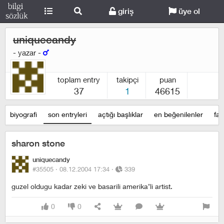
giriş
üye ol
uniquecandy
- yazar -
toplam entry
takipçi
puan
37
1
46615
biyografi
son entryleri
açtığı başlıklar
en beğenilenler
fav
sharon stone
uniquecandy
#35505 ·
08.12.2004 17:34
·
339
guzel oldugu kadar zeki ve basarili amerika’li artist.
0
0