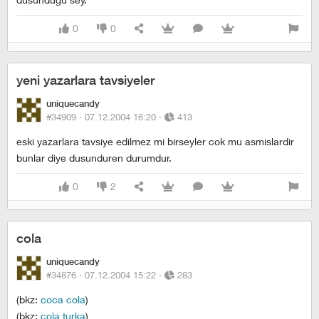
0
0
yeni yazarlara tavsiyeler
uniquecandy
#34909 ·
07.12.2004 16:20
·
413
eski yazarlara tavsiye edilmez mi birseyler cok mu asmislardir
bunlar diye dusunduren durumdur.
0
2
cola
uniquecandy
#34876 ·
07.12.2004 15:22
·
283
(bkz:
coca cola
)
(bkz:
cola turka
)