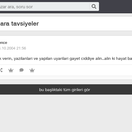
ara tavsiyeler
ence
4.10.2004 21:56
 verin, yazilanlari ve yapilan uyarilari gayet ciddiye alin..alin ki hayat 
bu başlıktaki tüm girileri gör