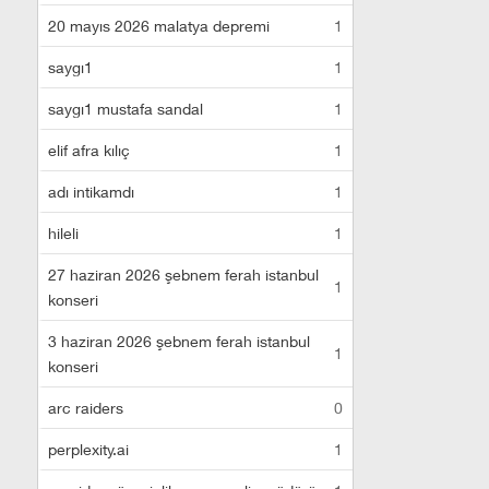
20 mayıs 2026 malatya depremi
1
saygı1
1
saygı1 mustafa sandal
1
elif afra kılıç
1
adı intikamdı
1
hileli
1
27 haziran 2026 şebnem ferah istanbul
1
konseri
3 haziran 2026 şebnem ferah istanbul
1
konseri
arc raiders
0
perplexity.ai
1