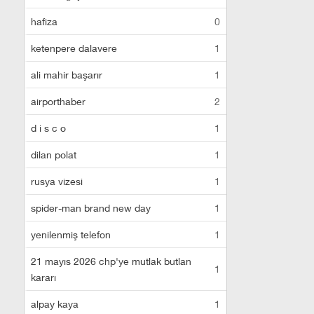
hafiza
0
ketenpere dalavere
1
ali mahir başarır
1
airporthaber
2
d i s c o
1
dilan polat
1
rusya vizesi
1
spider-man brand new day
1
yenilenmiş telefon
1
21 mayıs 2026 chp'ye mutlak butlan
1
kararı
alpay kaya
1