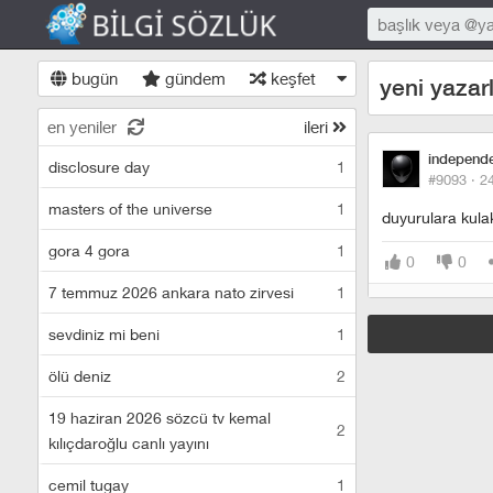
bugün
gündem
keşfet
yeni yazarl
en yeniler
ileri
independ
disclosure day
1
#9093 ·
2
masters of the universe
1
duyurulara kulak
gora 4 gora
1
0
0
7 temmuz 2026 ankara nato zirvesi
1
sevdiniz mi beni
1
ölü deniz
2
19 haziran 2026 sözcü tv kemal
2
kılıçdaroğlu canlı yayını
cemil tugay
1