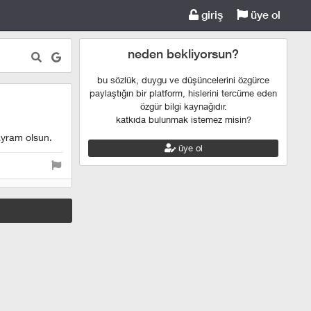
giriş
üye ol
neden bekliyorsun?
bu sözlük, duygu ve düşüncelerini özgürce
paylaştığın bir platform, hislerini tercüme eden
özgür bilgi kaynağıdır.
katkıda bulunmak istemez misin?
bayram olsun.
üye ol