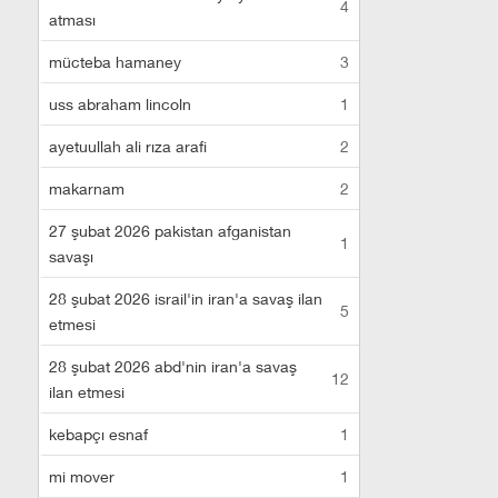
4
atması
mücteba hamaney
3
uss abraham lincoln
1
ayetuullah ali rıza arafi
2
makarnam
2
27 şubat 2026 pakistan afganistan
1
savaşı
28 şubat 2026 israil'in iran'a savaş ilan
5
etmesi
28 şubat 2026 abd'nin iran'a savaş
12
ilan etmesi
kebapçı esnaf
1
mi mover
1