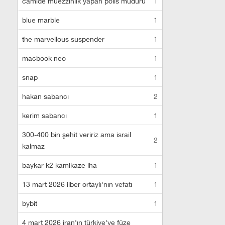
camide müezzinlik yapan polis müdürü
1
blue marble
1
the marvellous suspender
1
macbook neo
1
snap
1
hakan sabancı
2
kerim sabancı
1
300-400 bin şehit veririz ama israil
2
kalmaz
baykar k2 kamikaze iha
1
13 mart 2026 ilber ortaylı'nın vefatı
1
bybit
1
4 mart 2026 iran'ın türkiye'ye füze