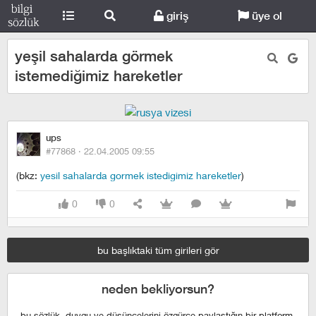
giriş
üye ol
yeşil sahalarda görmek
istemediğimiz hareketler
ups
#77868 ·
22.04.2005 09:55
(bkz:
yesil sahalarda gormek istedigimiz hareketler
)
0
0
bu başlıktaki tüm girileri gör
neden bekliyorsun?
bu sözlük, duygu ve düşüncelerini özgürce paylaştığın bir platform,