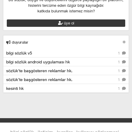
hislerini tercüme eden özgür bilgi kaynağıdır.
katkıda bulunmak istemez misin?
üye ol
duyurular
bilgi sözlük v5
1
bilgi sözlük android uygulaması hk
1
sözlük'te başgösteren reklamlar hk.
1
sözlük'te başgösteren reklamlar hk.
1
kesinti hk
1
bilgi sözlük
iletişim
kurallar
kullanıcı sözleşmesi