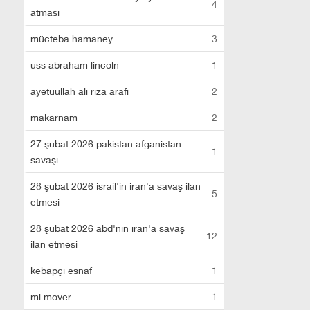
4
atması
mücteba hamaney
3
uss abraham lincoln
1
ayetuullah ali rıza arafi
2
makarnam
2
27 şubat 2026 pakistan afganistan
1
savaşı
28 şubat 2026 israil'in iran'a savaş ilan
5
etmesi
28 şubat 2026 abd'nin iran'a savaş
12
ilan etmesi
kebapçı esnaf
1
mi mover
1