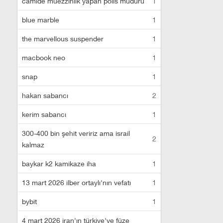
camide müezzinlik yapan polis müdürü
1
blue marble
1
the marvellous suspender
1
macbook neo
1
snap
1
hakan sabancı
2
kerim sabancı
1
300-400 bin şehit veririz ama israil
2
kalmaz
baykar k2 kamikaze iha
1
13 mart 2026 ilber ortaylı'nın vefatı
1
bybit
1
4 mart 2026 iran'ın türkiye'ye füze