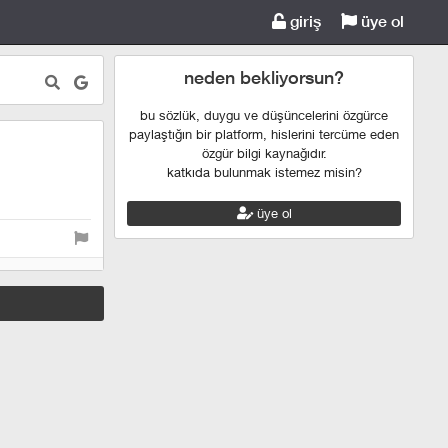
giriş
üye ol
neden bekliyorsun?
bu sözlük, duygu ve düşüncelerini özgürce
paylaştığın bir platform, hislerini tercüme eden
özgür bilgi kaynağıdır.
katkıda bulunmak istemez misin?
üye ol