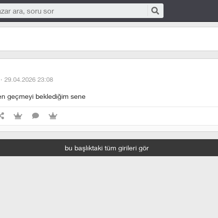
 ·
29.04.2026 23:08
en geçmeyi beklediğim sene
bu başlıktaki tüm girileri gör