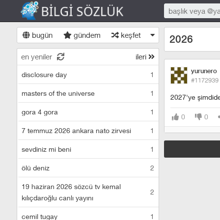
bugün
gündem
keşfet
2026
en yeniler
ileri
yurunero
disclosure day
1
#1172939
masters of the universe
1
2027'ye şimdid
gora 4 gora
1
0
0
7 temmuz 2026 ankara nato zirvesi
1
sevdiniz mi beni
1
ölü deniz
2
19 haziran 2026 sözcü tv kemal
2
kılıçdaroğlu canlı yayını
cemil tugay
1