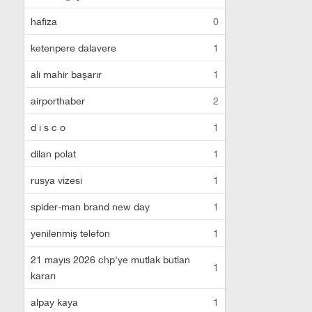
hafiza
0
ketenpere dalavere
1
ali mahir başarır
1
airporthaber
2
d i s c o
1
dilan polat
1
rusya vizesi
1
spider-man brand new day
1
yenilenmiş telefon
1
21 mayıs 2026 chp'ye mutlak butlan
1
kararı
alpay kaya
1