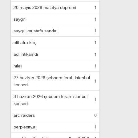
20 mayıs 2026 malatya depremi
1
saygı1
1
saygı1 mustafa sandal
1
elif afra kılıç
1
adı intikamdı
1
hileli
1
27 haziran 2026 şebnem ferah istanbul
1
konseri
3 haziran 2026 şebnem ferah istanbul
1
konseri
arc raiders
0
perplexity.ai
1