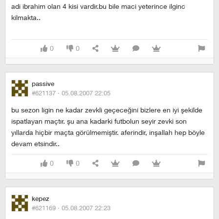
adi ibrahim olan 4 kisi vardir.bu bile maci yeterince ilginc
kilmakta..
0
0
passive
#621137 ·
05.08.2007 22:05
bu sezon ligin ne kadar zevkli geçeceğini bizlere en iyi şekilde
ispatlayan maçtır. şu ana kadarki futbolun seyir zevki son
yıllarda hiçbir maçta görülmemiştir. aferindir, inşallah hep böyle
devam etsindir..
0
0
kepez
#621169 ·
05.08.2007 22:23