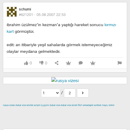
schumi
#621201 ·
05.08.2007 22:53
ibrahim üzülmez’in kezman’a yaptığı hareket sonucu
kırmızı
kart
görmüştür.
edit: an itibariyle yeşil sahalarda görmek istemeyeceğimiz
olaylar meydana gelmektedir.
0
0
/
2
rusya vizesi
dubai vize
sözlük scripti
iç giyim
dubai vize
dubai vize ücreti
flört
arkadaşlık
sohbet
mayo, bikini
izmir escort
maltepe escort
buca escort
denizli escort
çiğli
escort
çekmeköy escort
anadolu yakası escort
istanbul escort
şişli escort
esenyurt escort
beylikdüzü escort