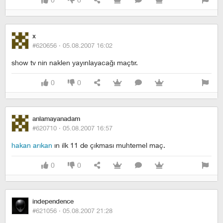
x
#620656 ·
05.08.2007 16:02
show tv nin naklen yayınlayacağı maçtır.
0
0
anlamayanadam
#620710 ·
05.08.2007 16:57
hakan arıkan
ın ilk 11 de çıkması muhtemel maç.
0
0
independence
#621056 ·
05.08.2007 21:28