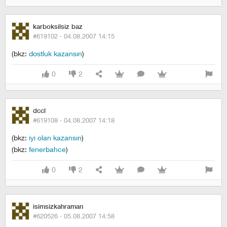
karboksilsiz baz
#619102 ·
04.08.2007 14:15
(bkz:
dostluk kazansın
)
0
2
dccl
#619108 ·
04.08.2007 14:18
(bkz:
iyi olan kazansın
)
(bkz:
fenerbahce
)
0
2
isimsizkahraman
#620526 ·
05.08.2007 14:58