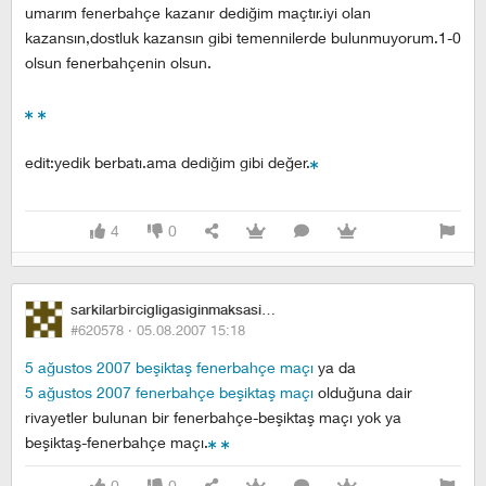
umarım fenerbahçe kazanır dediğim maçtır.iyi olan
kazansın,dostluk kazansın gibi temennilerde bulunmuyorum.1-0
olsun fenerbahçenin olsun.
edit:yedik berbatı.ama dediğim gibi değer.
4
0
sarkilarbircigligasiginmaksasimdi
#620578 ·
05.08.2007 15:18
5 ağustos 2007 beşiktaş fenerbahçe maçı
ya da
5 ağustos 2007 fenerbahçe beşiktaş maçı
olduğuna dair
rivayetler bulunan bir fenerbahçe-beşiktaş maçı yok ya
beşiktaş-fenerbahçe maçı.
0
0