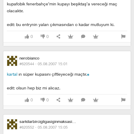
kupafobik fenerbahçe’min kupayı beşiktaş’a vereceği maç
olacaktır.
edit: bu entrynin yalan çıkmasından o kadar mutluyum ki.
0
0
nerobianco
#620544 ·
05.08.2007 15:01
kartal
ın süper kupasını çiftleyeceği maçtır.
edit: olsun hep biz mi alıcaz.
0
0
sarkilarbircigligasiginmaksasimdi
#620552 ·
05.08.2007 15:05