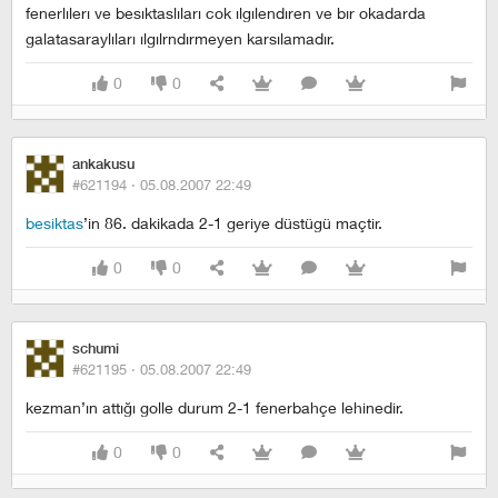
fenerlılerı ve besıktaslıları cok ılgılendıren ve bır okadarda
galatasaraylıları ılgılrndırmeyen karsılamadır.
0
0
ankakusu
#621194 ·
05.08.2007 22:49
besiktas
’in 86. dakikada 2-1 geriye düstügü maçtir.
0
0
schumi
#621195 ·
05.08.2007 22:49
kezman’ın attığı golle durum 2-1 fenerbahçe lehinedir.
0
0