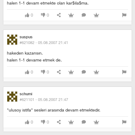
halen 1-1 devam etmekte olan kar$ila$ma.
0
0
suspus
#621082 ·
05.08.2007 21:41
hakeden kazansın.
halen 1-1 devame etmek de.
0
0
schumi
#621101 ·
05.08.2007 21:47
"ulusoy istifa" sesleri arasında devam etmektedir.
0
0