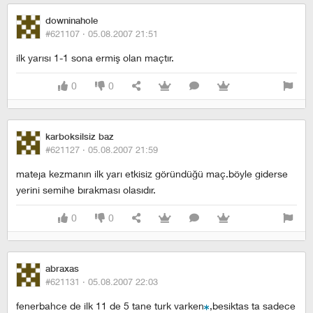
downinahole
#621107 ·
05.08.2007 21:51
ilk yarısı 1-1 sona ermiş olan maçtır.
0
0
karboksilsiz baz
#621127 ·
05.08.2007 21:59
mateja kezmanın ilk yarı etkisiz göründüğü maç.böyle giderse
yerini semihe bırakması olasıdır.
0
0
abraxas
#621131 ·
05.08.2007 22:03
fenerbahce de ilk 11 de 5 tane turk varken
,besiktas ta sadece