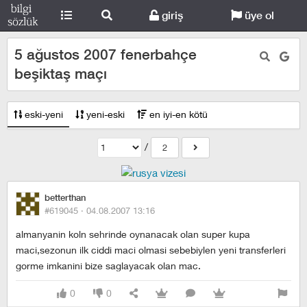
giriş
üye ol
5 ağustos 2007 fenerbahçe
beşiktaş maçı
eski-yeni
yeni-eski
en iyi-en kötü
/
2
betterthan
#619045 ·
04.08.2007 13:16
almanyanin koln sehrinde oynanacak olan super kupa
maci,sezonun ilk ciddi maci olmasi sebebiylen yeni transferleri
gorme imkanini bize saglayacak olan mac.
0
0