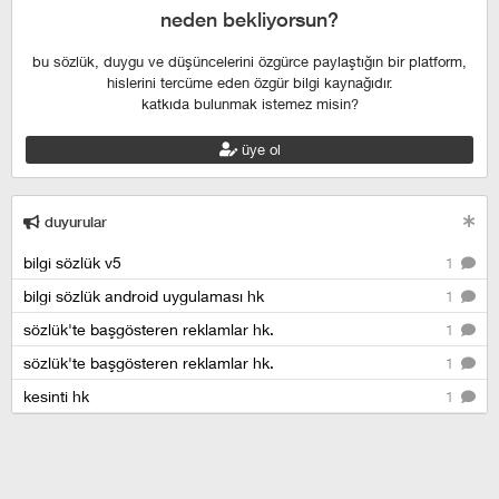
neden bekliyorsun?
bu sözlük, duygu ve düşüncelerini özgürce paylaştığın bir platform,
hislerini tercüme eden özgür bilgi kaynağıdır.
katkıda bulunmak istemez misin?
üye ol
duyurular
bilgi sözlük v5
1
bilgi sözlük android uygulaması hk
1
sözlük'te başgösteren reklamlar hk.
1
sözlük'te başgösteren reklamlar hk.
1
kesinti hk
1