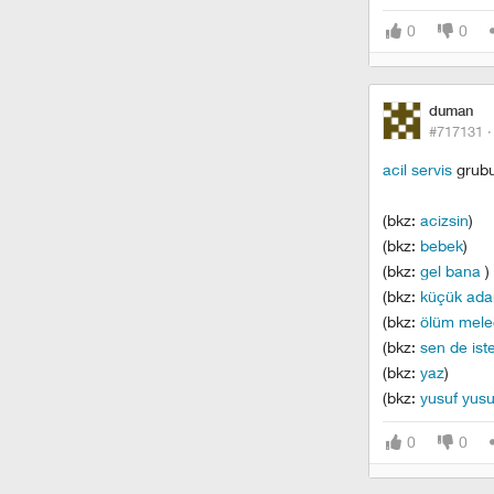
0
0
duman
#717131 
acil servis
grubun
(bkz:
acizsin
)
(bkz:
bebek
)
(bkz:
gel bana
)
(bkz:
küçük ad
(bkz:
ölüm mele
(bkz:
sen de ist
(bkz:
yaz
)
(bkz:
yusuf yusu
0
0