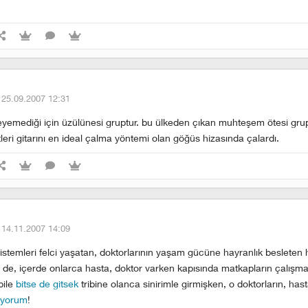
·
25.09.2007 12:31
nleyemediği için üzülünesi gruptur. bu ülkeden çıkan muhteşem ötesi gru
istleri gitarını en ideal çalma yöntemi olan göğüs hizasında çalardı.
·
14.11.2007 14:09
istemleri felci yaşatan, doktorlarının yaşam gücüne hayranlık besleten
l de, içerde onlarca hasta, doktor varken kapısında matkapların çalışma
bile
bitse de gitsek
tribine olanca sinirimle girmişken, o doktorların, hasta
ıyorum
!