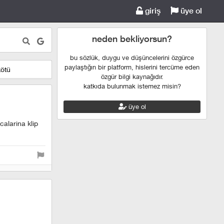
giriş
üye ol
neden bekliyorsun?
bu sözlük, duygu ve düşüncelerini özgürce
paylaştığın bir platform, hislerini tercüme eden
kötü
özgür bilgi kaynağıdır.
katkıda bulunmak istemez misin?
üye ol
calarina klip