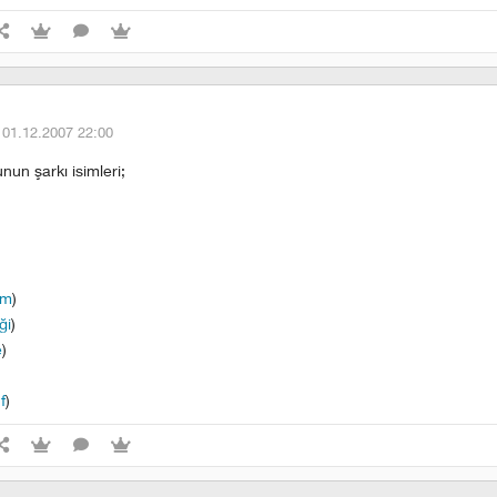
·
01.12.2007 22:00
un şarkı isimleri;
am
)
ği
)
e
)
f
)