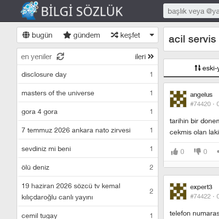
bugün
gündem
keşfet
acil servis
en yeniler
ileri
eski-
disclosure day
1
masters of the universe
1
angelus
#74420 ·
gora 4 gora
1
tarihin bir don
7 temmuz 2026 ankara nato zirvesi
1
cekmis olan lak
sevdiniz mi beni
1
0
0
ölü deniz
2
19 haziran 2026 sözcü tv kemal
expert3
2
#74422 ·
kılıçdaroğlu canlı yayını
telefon numara
cemil tugay
1