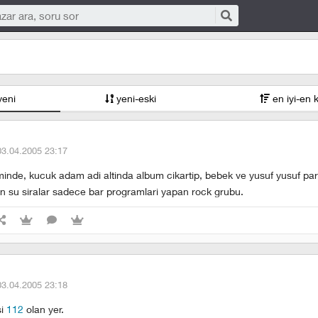
yeni
yeni-eski
en iyi-en 
03.04.2005 23:17
eminde, kucuk adam adi altinda album cikartip, bebek ve yusuf yusuf par
in su siralar sadece bar programlari yapan rock grubu.
03.04.2005 23:18
si
112
olan yer.