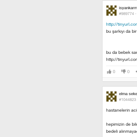
isyankarm
#989774 
http://tinyurl.c
bu şarkıyı da b
bu da bebek sark
http://tinyurl.
0
0
elma seker
#1044823
hastanelerin aci
hepimizin de bil
bedeli alınmayac