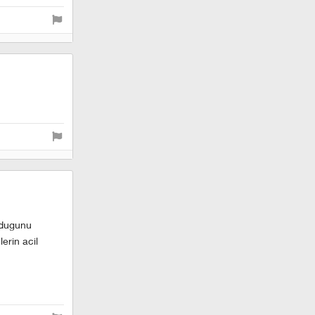
ldugunu
erin acil