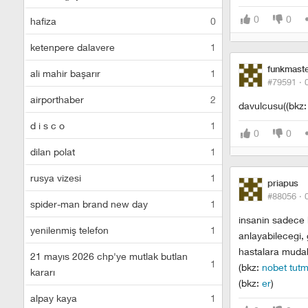
0
0
hafiza
0
ketenpere dalavere
1
funkmast
ali mahir başarır
1
#79591 ·
airporthaber
2
davulcusu((bkz
d i s c o
1
0
0
dilan polat
1
rusya vizesi
1
priapus
#88056 ·
spider-man brand new day
1
insanin sadece
yenilenmiş telefon
1
anlayabilecegi, 
hastalara mudah
21 mayıs 2026 chp'ye mutlak butlan
1
(bkz:
nobet tut
kararı
(bkz:
er
)
alpay kaya
1