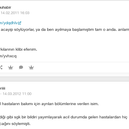
uhabir
·
14.02.2011 16:03
om/ydqdhlv
ir acayip söylüyorlar, ya da ben ayılmaya başlamıştım tam o anda. anla
ılarının klibi efenim.
com/yvhxcq
iiii
 ·
14.03.2012 11:00
l hastaların bakımı için ayrılan bölümlerine verilen isim.
diği gibi sgk bir bildiri yayımlayarak acil durumda gelen hastalardan hiç 
ağını söylemişti.