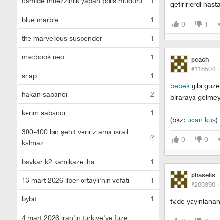
camide müezzinlik yapan polis müdürü
1
getirirlerdi has
blue marble
1
0
1
the marvellous suspender
1
macbook neo
1
peach
#116504 
snap
1
bebek
gibi guzel
hakan sabancı
2
biraraya gelmey
kerim sabancı
1
(bkz:
ucan kus
)
300-400 bin şehit veririz ama israil
2
0
0
kalmaz
baykar k2 kamikaze iha
1
phaselis
13 mart 2026 ilber ortaylı'nın vefatı
1
#200390 
bybit
1
tv.de yayınlanan
4 mart 2026 iran'ın türkiye'ye füze