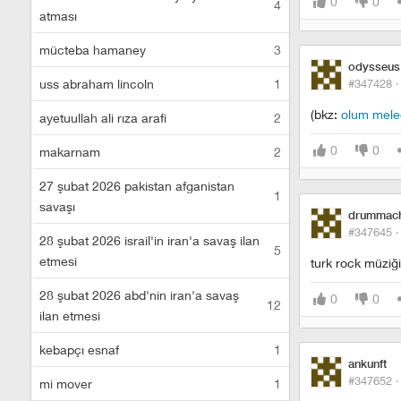
0
0
4
atması
mücteba hamaney
3
odysseus
uss abraham lincoln
1
#347428 
(bkz:
olum mele
ayetuullah ali rıza arafi
2
0
0
makarnam
2
27 şubat 2026 pakistan afganistan
1
savaşı
drummach
#347645 
28 şubat 2026 israil'in iran'a savaş ilan
5
etmesi
turk rock müziğ
28 şubat 2026 abd'nin iran'a savaş
0
0
12
ilan etmesi
kebapçı esnaf
1
ankunft
#347652 
mi mover
1