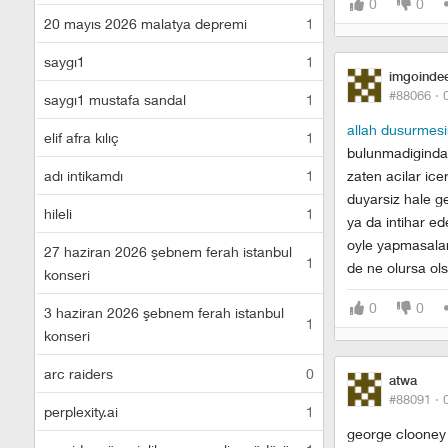
0
0
20 mayıs 2026 malatya depremi
1
saygı1
1
imgoinde
#88066 ·
saygı1 mustafa sandal
1
allah dusurmes
elif afra kılıç
1
bulunmadigindan 
adı intikamdı
1
zaten acilar ice
duyarsiz hale ge
hileli
1
ya da intihar ed
oyle yapmasalar
27 haziran 2026 şebnem ferah istanbul
1
de ne olursa ols
konseri
0
0
3 haziran 2026 şebnem ferah istanbul
1
konseri
arc raiders
0
atwa
#88091 ·
perplexity.ai
1
george clooney 