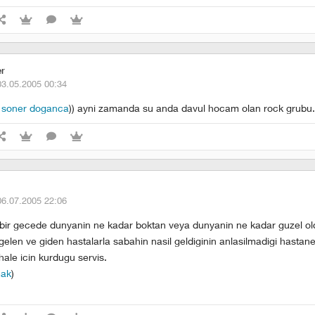
er
03.05.2005 00:34
:
soner doganca
)) ayni zamanda su anda davul hocam olan rock grubu.
06.07.2005 22:06
 bir gecede dunyanin ne kadar boktan veya dunyanin ne kadar guzel o
gelen ve giden hastalarla sabahin nasil geldiginin anlasilmadigi hastanel
ale icin kurdugu servis.
mak
)