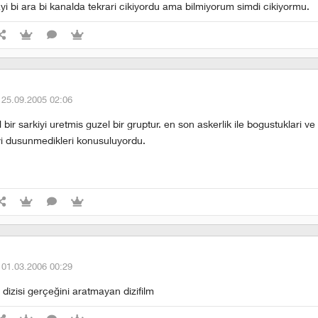
tayi bi ara bi kanalda tekrari cikiyordu ama bilmiyorum simdi cikiyormu.
·
25.09.2005 02:06
 bir sarkiyi uretmis guzel bir gruptur. en son askerlik ile bogustuklari ve
i dusunmedikleri konusuluyordu.
·
01.03.2006 00:29
 dizisi gerçeğini aratmayan dizifilm