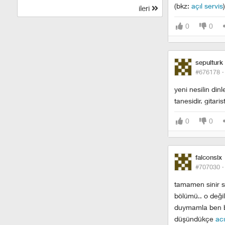
(bkz:
açıl servis
)
ileri
0
0
sepulturk
#676178 
yeni nesilin di
tanesidir. gitar
0
0
falconslx
#707030 
tamamen sinir s
bölümü.. o deği
duymamla ben 
düşündükçe
ac