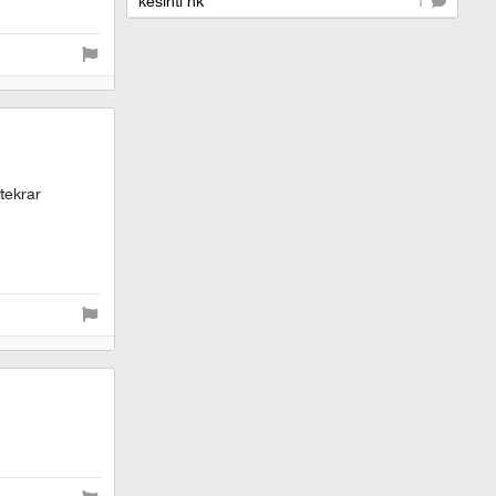
kesinti hk
1
 tekrar