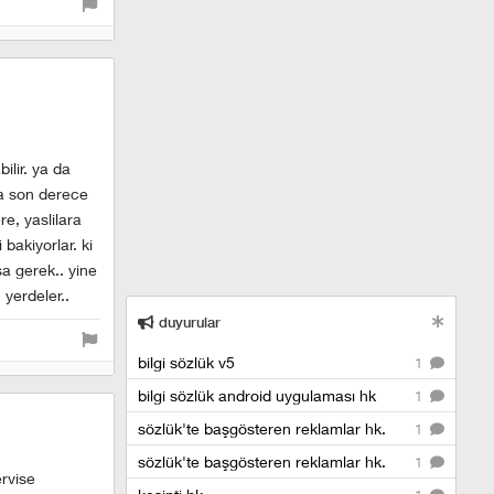
ilir. ya da
nra son derece
re, yaslilara
bakiyorlar. ki
a gerek.. yine
 yerdeler..
duyurular
bilgi sözlük v5
1
bilgi sözlük android uygulaması hk
1
sözlük'te başgösteren reklamlar hk.
1
sözlük'te başgösteren reklamlar hk.
1
ervise