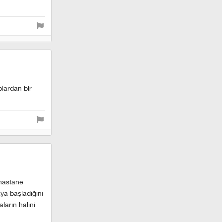
plardan bir
 hastane
ya başladığını
ların halini