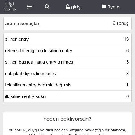
giriş
üye ol
6 sonuç
arama sonuçları
silinen entry
13
refere etmediği halde silinen entry
6
silinen başlığa inatla entry girilmesi
5
subjektif diye silinen entry
3
tek silinen entry benimki değilmis
1
ilk silinen entry soku
0
neden bekliyorsun?
bu sözlük, duygu ve düşüncelerini özgürce paylaştığın bir platform,