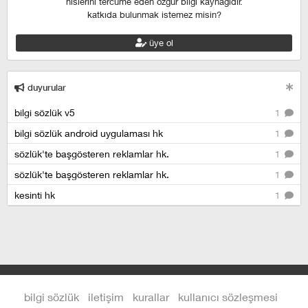
hislerini tercüme eden özgür bilgi kaynağıdır.
katkıda bulunmak istemez misin?
üye ol
duyurular
bilgi sözlük v5
1
bilgi sözlük android uygulaması hk
1
sözlük'te başgösteren reklamlar hk.
1
sözlük'te başgösteren reklamlar hk.
1
kesinti hk
1
bilgi sözlük
iletişim
kurallar
kullanıcı sözleşmesi