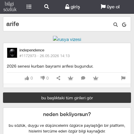
giriş
üye ol
arife
independence
#1172973 ·
26.05.2026 14:13
2026 senesi kurban bayrami arifesi bugundur.
0
0
bu başlıktaki tüm girileri gör
neden bekliyorsun?
bu sözlük, duygu ve düşüncelerini özgürce paylaştığın bir platform,
hislerini tercüme eden özgür bilgi kaynağıdır.