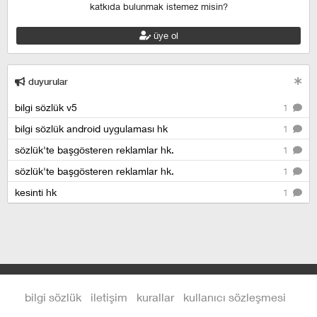
katkıda bulunmak istemez misin?
üye ol
duyurular
bilgi sözlük v5
1
bilgi sözlük android uygulaması hk
1
sözlük'te başgösteren reklamlar hk.
1
sözlük'te başgösteren reklamlar hk.
1
kesinti hk
1
bilgi sözlük
iletişim
kurallar
kullanıcı sözleşmesi