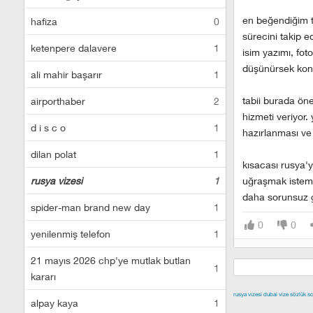
en beğendiğim ta
hafiza
0
sürecini takip 
ketenpere dalavere
1
isim yazımı, fot
düşünürsek kontr
ali mahir başarır
1
tabii burada öne
airporthaber
2
hizmeti veriyor.
d i s c o
1
hazırlanması ve 
dilan polat
1
kısacası rusya'y
rusya vizesi
1
uğraşmak isteme
daha sorunsuz g
spider-man brand new day
1
0
0
yenilenmiş telefon
1
21 mayıs 2026 chp'ye mutlak butlan
1
kararı
rusya vizesi
dubai vize
sözlük sc
alpay kaya
1
izmir escort
malt