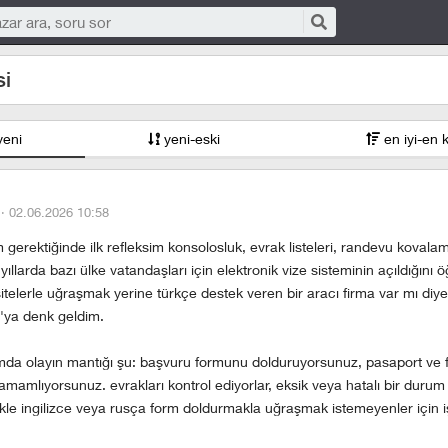
si
yeni
yeni-eski
en iyi-en 
 ·
02.06.2026 10:58
gerektiğinde ilk refleksim konsolosluk, evrak listeleri, randevu kovala
yıllarda bazı ülke vatandaşları için elektronik vize sisteminin açıldığını 
itelerle uğraşmak yerine türkçe destek veren bir aracı firma var mı diy
'ya denk geldim.
ğımda olayın mantığı şu: başvuru formunu dolduruyorsunuz, pasaport ve 
tamamlıyorsunuz. evrakları kontrol ediyorlar, eksik veya hatalı bir duru
likle i̇ngilizce veya rusça form doldurmakla uğraşmak istemeyenler için i