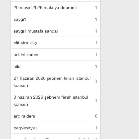
escort
istanbul e
20 mayıs 2026 malatya depremi
1
saygı1
1
saygı1 mustafa sandal
1
elif afra kılıç
1
adı intikamdı
1
hileli
1
27 haziran 2026 şebnem ferah istanbul
1
konseri
3 haziran 2026 şebnem ferah istanbul
1
konseri
arc raiders
0
perplexity.ai
1