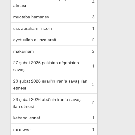
4
atması
mücteba hamaney
3
uss abraham lincoln
1
ayetuullah ali rıza arafi
2
makarnam
2
27 şubat 2026 pakistan afganistan
1
savaşı
28 şubat 2026 israil'in iran'a savaş ilan
5
etmesi
28 şubat 2026 abd'nin iran'a savaş
12
ilan etmesi
kebapçı esnaf
1
mi mover
1