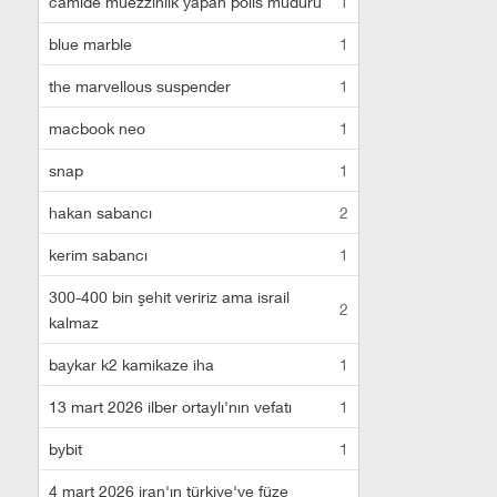
camide müezzinlik yapan polis müdürü
1
blue marble
1
the marvellous suspender
1
macbook neo
1
snap
1
hakan sabancı
2
kerim sabancı
1
300-400 bin şehit veririz ama israil
2
kalmaz
baykar k2 kamikaze iha
1
13 mart 2026 ilber ortaylı'nın vefatı
1
bybit
1
4 mart 2026 iran'ın türkiye'ye füze