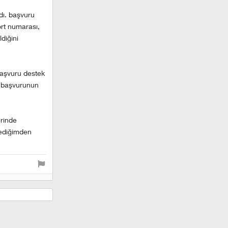
dı. başvuru
ort numarası,
diğini
 başvuru destek
se başvurunun
erinde
lediğimden
anadolu yakası