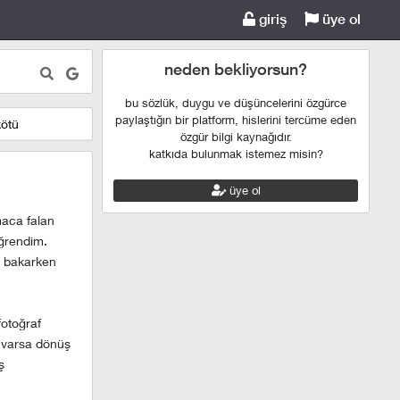
giriş
üye ol
neden bekliyorsun?
bu sözlük, duygu ve düşüncelerini özgürce
paylaştığın bir platform, hislerini tercüme eden
kötü
özgür bilgi kaynağıdır.
katkıda bulunmak istemez misin?
üye ol
maca falan
öğrendim.
e bakarken
fotoğraf
m varsa dönüş
ş