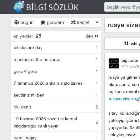
bugün
gündem
keşfet
rusya vize
en yeniler
ileri
eski-
disclosure day
1
masters of the universe
1
bigcoder
#1172978
gora 4 gora
1
rusya'ya gitmem 
7 temmuz 2026 ankara nato zirvesi
1
oldu. sonra son 
açıkçası resmi s
sevdiniz mi beni
1
russiaevisa.ru
ölü deniz
2
siteyi kullandı
19 haziran 2026 sözcü tv kemal
yükleyip işlemi 
2
kılıçdaroğlu canlı yayını
yapıyorlar. özel
kolaylaştırıyor.
cemil tugay
1