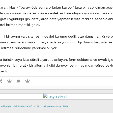
rafı, klasik "parayı öde sonra ortadan kaybol" tarzı bir yapı olmamasıy
edebiliyorsunuz ve gerektiğinde destek ekibine ulaşabiliyorsunuz. pasap
oğraf uygunluğu gibi detaylarda hata yapmanın vize reddine sebep olabil
ol hizmeti mantıklı geldi.
mli bir ayrım var: site resmi devlet kurumu değil, vize danışmanlığı ve
 yani vizeyi veren makam rusya federasyonu'nun ilgili kurumları, site i
iletilmesi sürecinde yardımcı oluyor.
a turistik veya kısa süreli ziyaret planlayan, form doldurma ve evrak işl
yenler için pratik bir alternatif gibi duruyor. benim açımdan süreç bek
eçti.
ripti
iç giyim
dubai vize
dubai vize ücreti
flört
arkadaşlık
sohbet
mayo, bikini
epe escort
buca escort
denizli escort
çiğli escort
çekmeköy escort