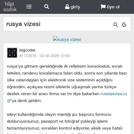
giriş
üye ol
rusya vizesi
bigcoder
#1172978 ·
02.06.2026 10:58
rusya'ya gitmem gerektiğinde ilk refleksim konsolosluk, evrak
listeleri, randevu kovalamaca falan oldu. sonra son yıllarda bazı
ülke vatandaşları için elektronik vize sisteminin açıldığını
öğrendim. açıkçası resmi sitelerle uğraşmak yerine türkçe
destek veren bir aracı firma var mı diye bakarken
russiaevisa.ru
'ya denk geldim.
siteyi kullandığımda olayın mantığı şu: başvuru formunu
dolduruyorsunuz, pasaport ve fotoğraf yükleyip işlemi
tamamlıyorsunuz. evrakları kontrol ediyorlar, eksik veya hatalı