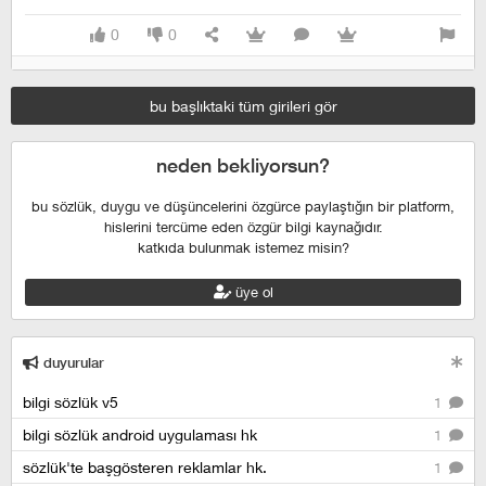
0
0
bu başlıktaki tüm girileri gör
neden bekliyorsun?
bu sözlük, duygu ve düşüncelerini özgürce paylaştığın bir platform,
hislerini tercüme eden özgür bilgi kaynağıdır.
katkıda bulunmak istemez misin?
üye ol
duyurular
bilgi sözlük v5
1
bilgi sözlük android uygulaması hk
1
sözlük'te başgösteren reklamlar hk.
1