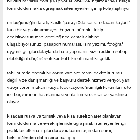
bir durum varsa dönüş yapıyorlar. özellikle i̇ngilizce veya rusça
form doldurmakla uğraşmak istemeyenler için iş kolaylaştırıyor.
en beğendiğim tarafı, klasik "parayı öde sonra ortadan kaybol"
tarzı bir yapı olmamasıydı. başvuru sürecini takip
edebiliyorsunuz ve gerektiğinde destek ekibine
ulaşabiliyorsunuz. pasaport numarası, isim yazımı, fotoğraf
uygunluğu gibi detaylarda hata yapmanın vize reddine sebep
olabildiğini düşünürsek kontrol hizmeti mantıklı geldi.
tabii burada önemli bir ayrım var: site resmi devlet kurumu
değil, vize danışmanlığı ve başvuru destek hizmeti veriyor. yani
vizeyi veren makam rusya federasyonu'nun ilgili kurumları, site
ise başvurunun hazırlanması ve iletilmesi sürecinde yardımcı
oluyor.
kısacası rusya'ya turistik veya kısa süreli ziyaret planlayan,
form doldurma ve evrak işlerinde uğraşmak istemeyenler için
pratik bir alternatif gibi duruyor. benim açımdan süreç
beklediğimden daha sorunsuz geçti.