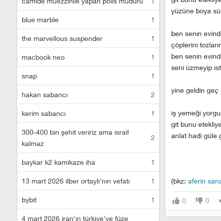
camide müezzinlik yapan polis müdürü
1
yüzüne boya sür
blue marble
1
ben senin evind
the marvellous suspender
1
çöplerini tozlar
ben senin evind
macbook neo
1
seni üzmeyip is
snap
1
yine geldin geç 
hakan sabancı
2
iş yemeği yorgu
kerim sabancı
1
git bunu etekli
300-400 bin şehit veririz ama israil
anlat hadi güle 
2
kalmaz
baykar k2 kamikaze iha
1
13 mart 2026 ilber ortaylı'nın vefatı
1
(bkz:
aferin san
bybit
1
0
0
4 mart 2026 iran'ın türkiye'ye füze