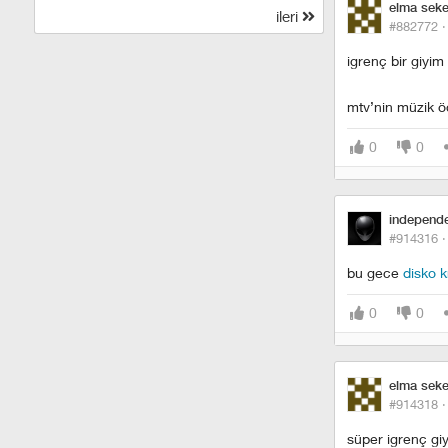
elma seker
ileri
#882772 
igrenç bir giyi
mtv’nin müzik öd
0
0
independ
#914316 
bu gece
disko k
0
0
elma seker
#914318 
süper igrenç giy