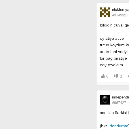
nickten y
#914392 
bildiğin çuval g
oy atiye atiye
tütün koydum k
anan teni veriyi
bir bağ pıratiye
ooy tevdiğim.
0
0
independ
#967427 
son klip $arkisi i
(bkz:
dondurma