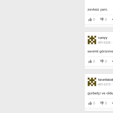
zevksiz yani.
0
0
rumyy
#914326 
sevimli görünmey
0
0
tarantaba
#914373 
gurbetçi ve oldu
0
0