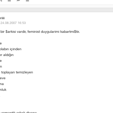
iiii
·
24.08.2007 16:53
 bir $arkisi vardir, feminist duygularimi kabartmi$tir.
de
olabın içinden
er aldığın
de
en
 toplayan temizleyen
 eve
ana
nluk
a
ye romantik erkek diyene