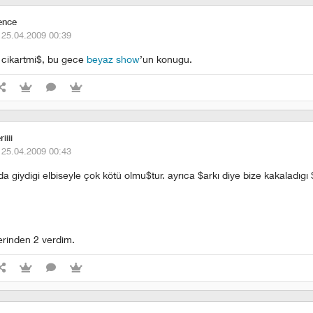
ence
·
25.04.2009 00:39
 cikartmi$, bu gece
beyaz show
’un konugu.
iiii
·
25.04.2009 00:43
 giydigi elbiseyle çok kötü olmu$tur. ayrıca $arkı diye bize kakaladıgı $
.
rinden 2 verdim.