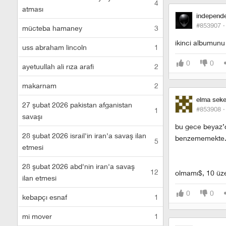
4
atması
independ
#853907 
mücteba hamaney
3
ikinci albumunu
uss abraham lincoln
1
0
0
ayetuullah ali rıza arafi
2
makarnam
2
elma seker
27 şubat 2026 pakistan afganistan
#853908 
1
savaşı
bu gece beyaz’da
28 şubat 2026 israil'in iran'a savaş ilan
benzememekte
5
etmesi
28 şubat 2026 abd'nin iran'a savaş
12
olmamı$, 10 üze
ilan etmesi
0
0
kebapçı esnaf
1
mi mover
1