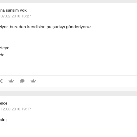
ana sansim yok
·
07.02.2010 13:27
iyiyor. buradan kendisine şu şarkıyı gönderiyoruz:
eteye
 da
ence
·
12.08.2010 19:17
cin;
)