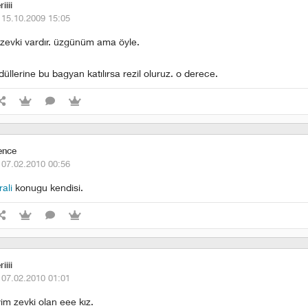
iiii
·
15.10.2009 15:05
m zevki vardır. üzgünüm ama öyle.
üllerine bu bagyan katılırsa rezil oluruz. o derece.
ence
·
07.02.2010 00:56
rali
konugu kendisi.
iiii
·
07.02.2010 01:01
im zevki olan eee kız.