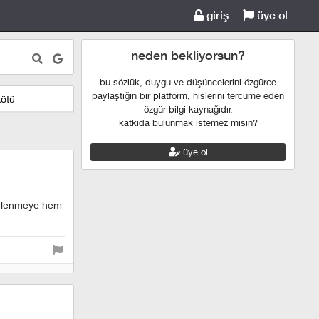
giriş
üye ol
neden bekliyorsun?
bu sözlük, duygu ve düşüncelerini özgürce
paylaştığın bir platform, hislerini tercüme eden
kötü
özgür bilgi kaynağıdır.
katkıda bulunmak istemez misin?
üye ol
 dinlenmeye hem