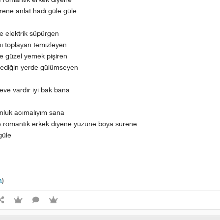
ene anlat hadi güle güle
e elektrik süpürgen
ını toplayan temizleyen
e güzel yemek pişiren
tediğin yerde gülümseyen
eve vardır iyi bak bana
nluk acımalıyım sana
ye romantik erkek diyene yüzüne boya sürene
güle
a
)