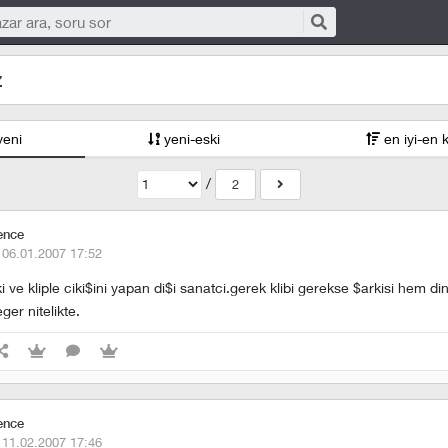
z
yeni
yeni-eski
en iyi-en 
/
2
ence
·
06.01.2007 17:52
rki ve kliple ciki$ini yapan di$i sanatci.gerek klibi gerekse $arkisi hem
er nitelikte.
ence
·
11.02.2007 17:46