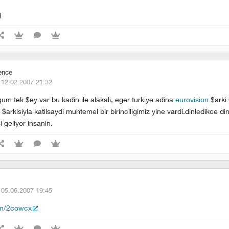
)
ence
·
12.02.2007 21:32
m tek $ey var bu kadin ile alakali, eger turkiye adina
eurovision
$arki
i $arkisiyla katilsaydi muhtemel bir birinciligimiz yine vardi.dinledikce di
i geliyor insanin.
·
05.06.2007 19:45
com/2cowcx