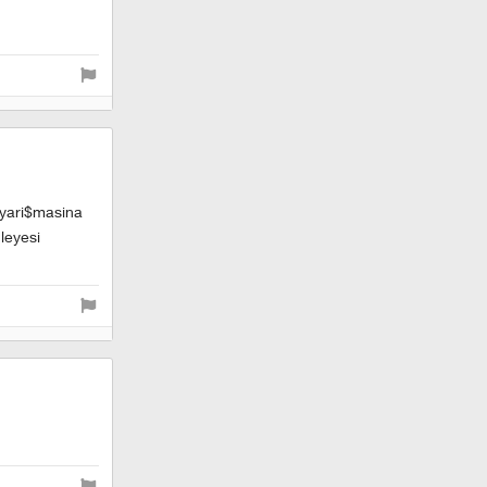
 yari$masina
nleyesi