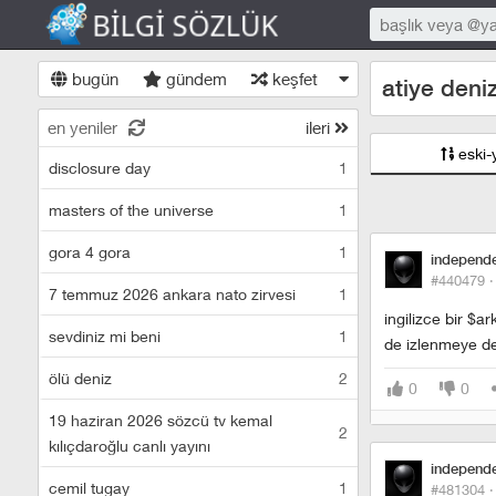
bugün
gündem
keşfet
atiye deni
en yeniler
ileri
eski-
disclosure day
1
masters of the universe
1
gora 4 gora
1
independ
#440479 
7 temmuz 2026 ankara nato zirvesi
1
ingilizce bir $a
sevdiniz mi beni
1
de izlenmeye deg
ölü deniz
2
0
0
19 haziran 2026 sözcü tv kemal
2
kılıçdaroğlu canlı yayını
independ
cemil tugay
1
#481304 