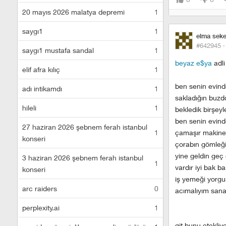
20 mayıs 2026 malatya depremi
1
saygı1
1
elma seker
#642945 
saygı1 mustafa sandal
1
beyaz e$ya
adli
elif afra kılıç
1
ben senin evin
adı intikamdı
1
sakladığın buzd
hileli
1
bekledik birşeyl
ben senin evin
27 haziran 2026 şebnem ferah istanbul
1
çamaşır makin
konseri
çorabın gömleği
yine geldin geç
3 haziran 2026 şebnem ferah istanbul
1
vardır iyi bak b
konseri
iş yemeği yorgu
arc raiders
0
acımalıyım san
perplexity.ai
1
git bunu etekli