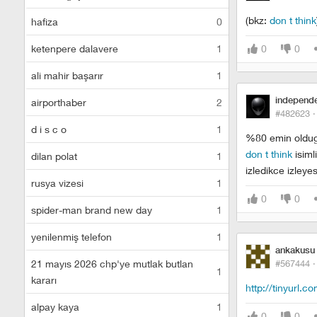
(bkz:
don t think
hafiza
0
ketenpere dalavere
1
0
0
ali mahir başarır
1
independ
airporthaber
2
#482623 
d i s c o
1
%80 emin oldugu
don t think
isiml
dilan polat
1
izledikce izleyes
rusya vizesi
1
0
0
spider-man brand new day
1
yenilenmiş telefon
1
ankakusu
21 mayıs 2026 chp'ye mutlak butlan
#567444 
1
kararı
http://tinyurl.
alpay kaya
1
0
0