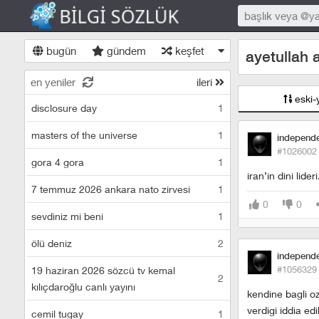
bugün
gündem
keşfet
ayetullah 
en yeniler
ileri
eski-
disclosure day
1
masters of the universe
1
independ
#1026002
gora 4 gora
1
iran’in dini lideri
7 temmuz 2026 ankara nato zirvesi
1
0
0
sevdiniz mi beni
1
ölü deniz
2
independ
#1056329
19 haziran 2026 sözcü tv kemal
2
kılıçdaroğlu canlı yayını
kendine bagli oz
verdigi iddia edi
cemil tugay
1