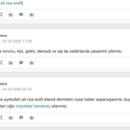
ali rıza arafi
)
ence
 ·
02.03.2026 17:06
kte torunu, kizi, gelini, damadi ve eşi de saldirilarda yasamini yitirmis.
ence
 ·
04.03.2026 02:42
e ayetullah ali rıza arafi atandi demistim oysa haber asparagasmis. bug
olan oğlu
mücteba hamaney
atanmis.