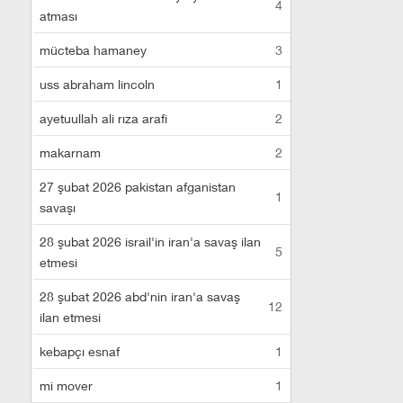
4
atması
mücteba hamaney
3
uss abraham lincoln
1
ayetuullah ali rıza arafi
2
makarnam
2
27 şubat 2026 pakistan afganistan
1
savaşı
28 şubat 2026 israil'in iran'a savaş ilan
5
etmesi
28 şubat 2026 abd'nin iran'a savaş
12
ilan etmesi
kebapçı esnaf
1
mi mover
1