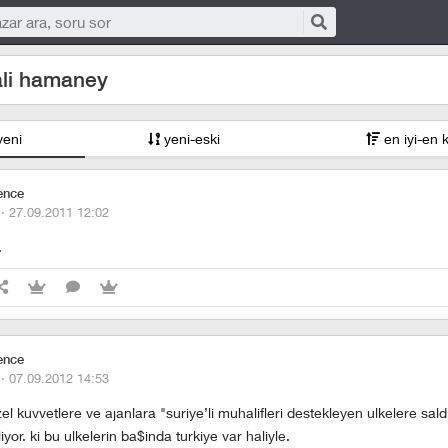
ali hamaney
yeni
yeni-eski
en iyi-en 
ence
 ·
27.09.2011 12:02
.
ence
 ·
07.09.2012 14:53
el kuvvetlere ve ajanlara "suriye’li muhalifleri destekleyen ulkelere saldi
liyor. ki bu ulkelerin ba$inda turkiye var haliyle.