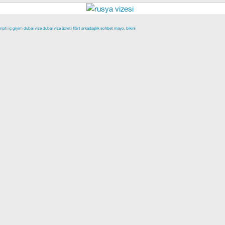
ripti
iç giyim
dubai vize
dubai vize ücreti
flört
arkadaşlık
sohbet
mayo, bikini
epe escort
buca escort
denizli escort
çiğli escort
çekmeköy escort
scort
şişli escort
esenyurt escort
beylikdüzü escort