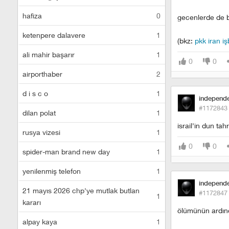
hafiza
0
gecenlerde de bu
ketenpere dalavere
1
(bkz:
pkk iran işb
ali mahir başarır
1
0
0
airporthaber
2
d i s c o
1
independ
#1172843
dilan polat
1
israil'in dun ta
rusya vizesi
1
0
0
spider-man brand new day
1
yenilenmiş telefon
1
independ
21 mayıs 2026 chp'ye mutlak butlan
#1172847
1
kararı
ölümünün ardında
alpay kaya
1