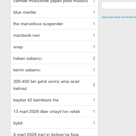
camide müezzinlik yapan polis müdürü
1
blue marble
1
rusya vizesi
dubai vize
sözlük sc
the marvellous suspender
1
izmir escort
malt
escort
istanbul e
macbook neo
1
snap
1
hakan sabancı
2
kerim sabancı
1
300-400 bin şehit veririz ama israil
2
kalmaz
baykar k2 kamikaze iha
1
13 mart 2026 ilber ortaylı'nın vefatı
1
bybit
1
4 mart 2026 iran'ın türkiye'ye füze