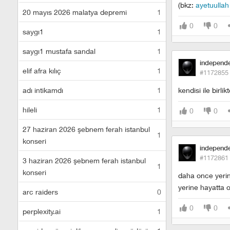
(bkz:
ayetuullah 
20 mayıs 2026 malatya depremi
1
0
0
saygı1
1
saygı1 mustafa sandal
1
independ
elif afra kılıç
1
#1172855
adı intikamdı
1
kendisi ile birli
hileli
1
0
0
27 haziran 2026 şebnem ferah istanbul
1
konseri
independ
#1172861
3 haziran 2026 şebnem ferah istanbul
1
konseri
daha once yerin
yerine hayatta 
arc raiders
0
0
0
perplexity.ai
1