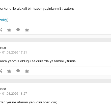
 konu ile alakali bir haber yayinlanmi$ti zaten;
irliği
)
ence
 ·
01.03.2026 17:21
hran'a yapmis oldugu saldirilarda yasamini yitirmis.
ence
 ·
01.03.2026 18:27
n yerine atanan yeni dini lider icin;