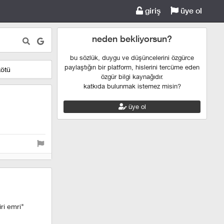
giriş
üye ol
neden bekliyorsun?
bu sözlük, duygu ve düşüncelerini özgürce
paylaştığın bir platform, hislerini tercüme eden
kötü
özgür bilgi kaynağıdır.
katkıda bulunmak istemez misin?
üye ol
ri emri"