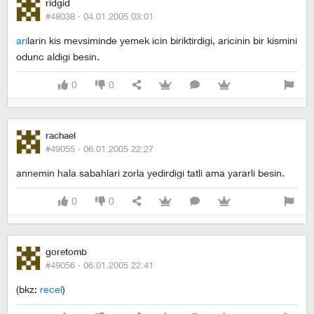
ridgid
#48038 ·
04.01.2005 03:01
ari
larin kis mevsiminde yemek icin biriktirdigi, aricinin bir kismini
odunc aldigi besin.
0
0
rachael
#49055 ·
06.01.2005 22:27
annemin hala sabahlari zorla yedirdigi tatli ama yararli besin.
0
0
goretomb
#49056 ·
06.01.2005 22:41
(bkz:
recel
)