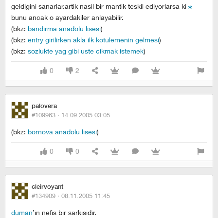
geldigini sanarlar.artik nasil bir mantik teskil ediyorlarsa ki
bunu ancak o ayardakiler anlayabilir.
(bkz:
bandirma anadolu lisesi
)
(bkz:
entry girilirken akla ilk kotulemenin gelmesi
)
(bkz:
sozlukte yag gibi uste cikmak istemek
)
0
2
palovera
#109963 ·
14.09.2005 03:05
(bkz:
bornova anadolu lisesi
)
0
0
cleirvoyant
#134909 ·
08.11.2005 11:45
duman
’in nefis bir sarkisidir.