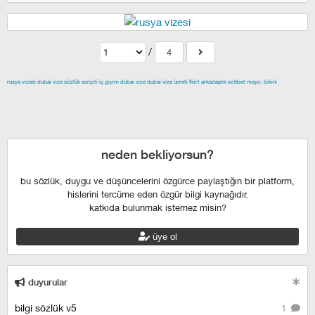
/
4
rusya vizesi
dubai vize
sözlük scripti
iç giyim
dubai vize
dubai vize ücreti
flört
arkadaşlık
sohbet
mayo, bikini
izmir escort
maltepe escort
buca escort
denizli escort
çiğli
escort
çekmeköy escort
anadolu yakası escort
istanbul escort
şişli escort
esenyurt escort
beylikdüzü escort
neden bekliyorsun?
bu sözlük, duygu ve düşüncelerini özgürce paylaştığın bir platform,
hislerini tercüme eden özgür bilgi kaynağıdır.
katkıda bulunmak istemez misin?
üye ol
duyurular
bilgi sözlük v5
1