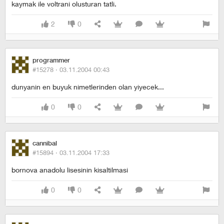
kaymak ile voltrani olusturan tatli.
2
0
programmer
#15278 ·
03.11.2004 00:43
dunyanin en buyuk nimetlerinden olan yiyecek...
0
0
cannibal
#15894 ·
03.11.2004 17:33
bornova anadolu lisesinin kisaltilmasi
0
0