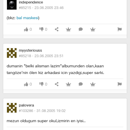
independence
#85215 ·
23.06.2005 23:46
(bkz:
bal maskesi
)
0
0
myysteriouss
#85218 ·
23.06.2005 23:51
dumanin ’’belki alisman lazim’’albumunden olan,kaan
tangöze’nin ölen kiz arkadasi icin yazdigi,super sarki.
0
0
palovera
#103286 ·
31.08.2005 19:02
mezun oldugum super okul,izmirin en iyisi..