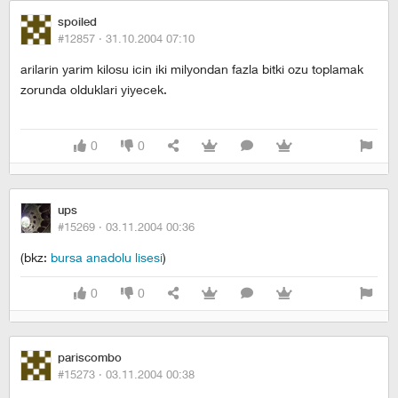
spoiled
#12857 ·
31.10.2004 07:10
arilarin yarim kilosu icin iki milyondan fazla bitki ozu toplamak
zorunda olduklari yiyecek.
0
0
ups
#15269 ·
03.11.2004 00:36
(bkz:
bursa anadolu lisesi
)
0
0
pariscombo
#15273 ·
03.11.2004 00:38