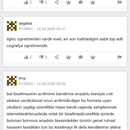
0
4
angelus
#109901 ·
14.09.2005 00:31
ilginc ogretmenleri vardir evet. en son hatirladigim sabit top adli
cografya ogretmenidir.
0
0
troy
#109902 ·
14.09.2005 00:33
bal kisaltmasinin aciliminin bandirma anadolu lisesiyle cok
alakasi vardir,bizzat onun acilimidir.diger bu formata uyan
okullarin yaptigi ozentilikle hepsi kendi capinda sahiplenmek
istemektedirler.aslinda ortak bir kisaltmadir.ozellikle izmirde
bulunan bornova anadolu lisesindekiler izmirin genel ruhsal
havasini tasidiklari icin bu kisaltmayi ilk defa kendilerinin aklina