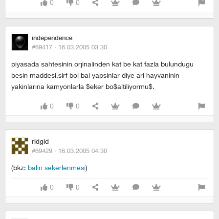
0
0
independence
#69417 ·
16.03.2005 03:30
piyasada sahtesinin orjinalinden kat be kat fazla bulundugu
besin maddesi.sirf bol bal yapsinlar diye ari hayvaninin
yakinlarina kamyonlarla $eker bo$altiliyormu$.
0
0
ridgid
#69429 ·
16.03.2005 04:30
(bkz:
balin sekerlenmesi
)
0
0