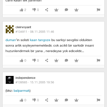
canli kalan tek yanimsin
2
0
cleirvoyant
#134911 ·
08.11.2005 11:46
duman
’in solisti
kaan tangoze
bu sarkiyi sevgilisi oldukten
sonra artik soyleyememektedir. cok acikli bir sarkidir insani
huzunlendirmek bir yana , neredeyse yok edicektir...
0
0
independence
#139565 ·
15.11.2005 19:56
(bkz:
balparmak
)
0
0