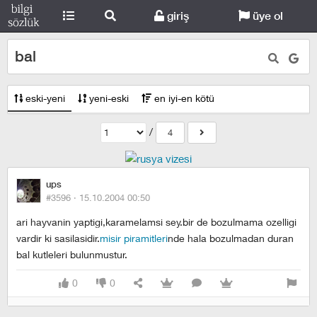
giriş
üye ol
bal
eski-yeni
yeni-eski
en iyi-en kötü
/
4
ups
#3596 ·
15.10.2004 00:50
ari hayvanin yaptigi,karamelamsi sey.bir de bozulmama ozelligi
vardir ki sasilasidir.
misir piramitleri
nde hala bozulmadan duran
bal kutleleri bulunmustur.
0
0