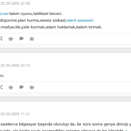
·
22.09.2006 22:58
occer
:takım oyunu,taktiksel beceri.
k düşünme,plan kurma,sessiz süikast,
silent assassin
s
:mafyacılık,çete kurmak,adam haklamak,kalem kırmak.
·
22.09.2006 23:13
ri.
·
23.09.2006 11:41
aatlerce bilgisayar başında oturulup da, bir süre sonra geriye dönüp ya
uzda, ele hiçbir şeyin geçmediğini anlamış olmanız da bir öğretidir.