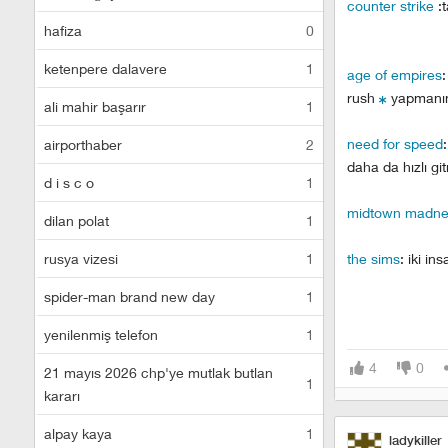
counter strike
:t
hafiza
0
ketenpere dalavere
1
age of empires
:
rush
yapmanın d
ali mahir başarır
1
need for speed
airporthaber
2
daha da hızlı git
d i s c o
1
midtown madne
dilan polat
1
rusya vizesi
1
the sims
: iki in
spider-man brand new day
1
yenilenmiş telefon
1
4
0
21 mayıs 2026 chp'ye mutlak butlan
1
kararı
alpay kaya
1
ladykiller