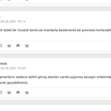
n
·
26.06.2007 18:14
k tabiki bir musluk tamircisi mantarla beslenerek bir prensesi kurtarabil
 kedi
·
26.06.2007 18:56
şmanların sadece belirli görüş alanları vardır.uygunsa savaşın ortasından
rak geçebilirsiniz.