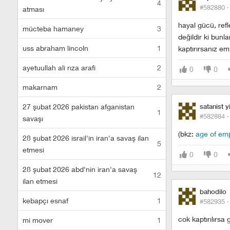
4
#582880 
atması
hayal gücü, ref
mücteba hamaney
3
değildir ki bunl
uss abraham lincoln
1
kaptırırsanız emb
ayetuullah ali rıza arafi
2
0
0
makarnam
2
27 şubat 2026 pakistan afganistan
satanist y
1
#582884 
savaşı
(bkz:
age of emp
28 şubat 2026 israil'in iran'a savaş ilan
5
etmesi
0
0
28 şubat 2026 abd'nin iran'a savaş
12
ilan etmesi
bahodilo
kebapçı esnaf
1
#582935 
cok kaptırılırsa
mi mover
1