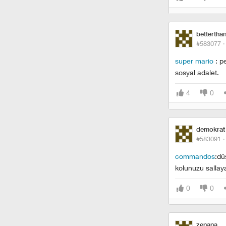
bettertha
#583077 
super mario
: pe
sosyal adalet.
4
0
demokrat
#583091 
commandos
:dü
kolunuzu sallaya
0
0
zenana