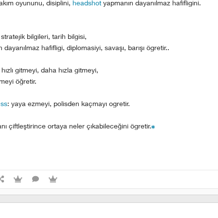
akım oyununu, disiplini,
headshot
yapmanın dayanılmaz hafifligini.
 stratejik bilgileri, tarih bilgisi,
ayanılmaz hafifligi, diplomasiyi, savaşı, barışı ögretir..
: hızlı gitmeyi, daha hızla gitmeyi,
meyi öğretir.
ss
: yaya ezmeyi, polisden kaçmayı ogretir.
sanı çiftleştirince ortaya neler çıkabileceğini ögretir.