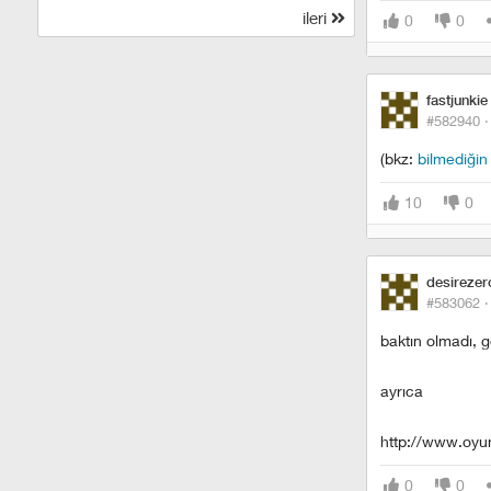
ileri
0
0
fastjunkie
#582940 
(bkz:
bilmediğin
10
0
desirezer
#583062 
baktın olmadı, 
ayrıca
http://www.oyu
0
0