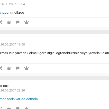
·
26.06.2007 19:04
anager
):ingilizce
·
26.06.2007 19:58
armak icin yuvarlak olmak gerektigini ogrenebilirsiniz veya yuvarlak olan
to pain
·
26.06.2007 22:26
mon tools var aq demek
)