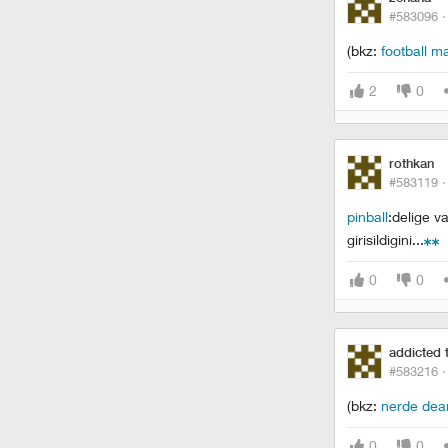
#583096 
(bkz:
football m
2
0
rothkan
#583119 
pinball
:delige v
girisildigini...
0
0
addicted 
#583216 
(bkz:
nerde dea
0
0