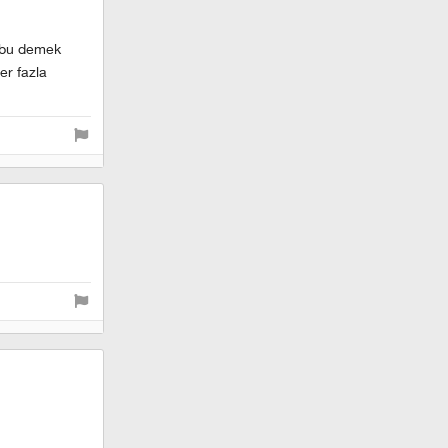
a bu demek
er fazla