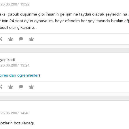
·
26.06.2007 13:22
leks, çabuk düşünme gibi insanın gelişimine faydalı olacak şeylerdir. h
ar için 24 saat oyun oynayalım. hayır efendim her şeyi tadında bırakın eğ
esil olur çıkarsınız.
iyen kedi
·
26.06.2007 13:24
ires dan ogrenilenler
)
·
26.06.2007 14:40
 gözlerin bozulacağı.