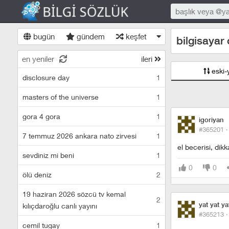
bugün
gündem
keşfet
bilgisayar
en yeniler
ileri
eski-
disclosure day
1
masters of the universe
1
gora 4 gora
1
igoriyan
#365201 
7 temmuz 2026 ankara nato zirvesi
1
el becerisi, dik
sevdiniz mi beni
1
0
0
ölü deniz
2
19 haziran 2026 sözcü tv kemal
2
yat yat ya
kılıçdaroğlu canlı yayını
#365213 
cemil tugay
1