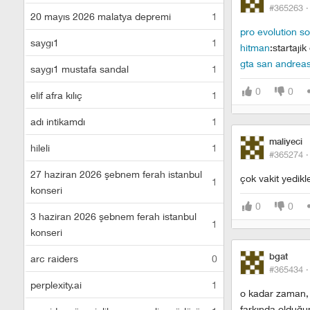
#365263 
20 mayıs 2026 malatya depremi
1
pro evolution s
saygı1
1
hitman
:startaji
gta san andrea
saygı1 mustafa sandal
1
0
0
elif afra kılıç
1
adı intikamdı
1
maliyeci
hileli
1
#365274 
27 haziran 2026 şebnem ferah istanbul
çok vakit yedikle
1
konseri
0
0
3 haziran 2026 şebnem ferah istanbul
1
konseri
bgat
arc raiders
0
#365434 
perplexity.ai
1
o kadar zaman, s
farkında olduğun