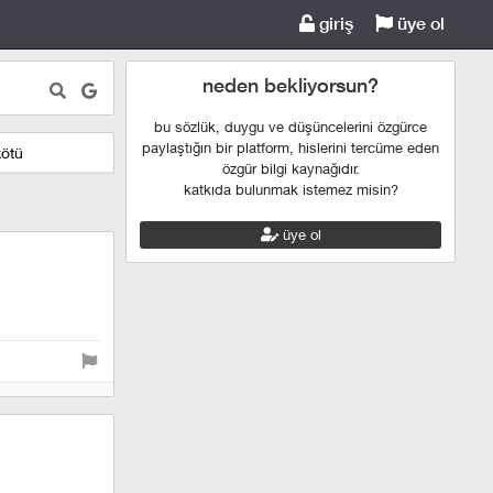
giriş
üye ol
neden bekliyorsun?
bu sözlük, duygu ve düşüncelerini özgürce
paylaştığın bir platform, hislerini tercüme eden
kötü
özgür bilgi kaynağıdır.
katkıda bulunmak istemez misin?
üye ol