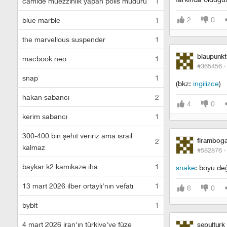
camide müezzinlik yapan polis müdürü
1
2
0
blue marble
1
the marvellous suspender
1
blaupunkt
macbook neo
1
#365456 
snap
1
(bkz:
ingilizce
)
hakan sabancı
2
4
0
kerim sabancı
1
300-400 bin şehit veririz ama israil
2
firambog
kalmaz
#582876 
baykar k2 kamikaze iha
1
snake
: boyu değ
13 mart 2026 ilber ortaylı'nın vefatı
1
6
0
bybit
1
4 mart 2026 iran'ın türkiye'ye füze
sepulturk