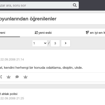
 oyunlarından öğrenilenler
yeni
yeni-eski
en iyi-en 
/
3
·
22.09.2006 21:14
kat, kendini herhengi bir konuda odaklama, disiplin, ukde.
t ahlak polisi
·
22.09.2006 21:25