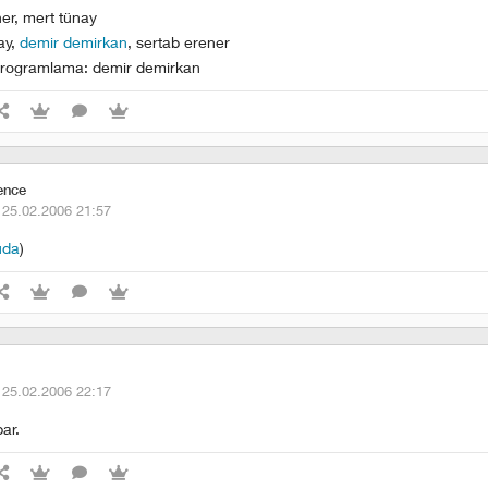
ner, mert tünay
ay,
demir demirkan
, sertab erener
rogramlama: demir demirkan
ence
·
25.02.2006 21:57
uda
)
·
25.02.2006 22:17
bar.