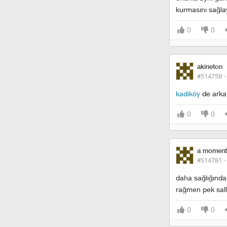
kurmasını sağlay
0
0
akineton
#514759 
kadıköy
de arka 
0
0
a momenta
#514781 
daha sağlığında 
rağmen pek sall
0
0