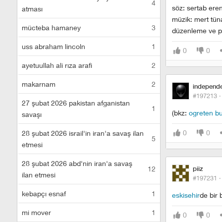
4
söz: sertab ere
atması
müzik: mert tün
mücteba hamaney
3
düzenleme ve p
uss abraham lincoln
1
0
0
ayetuullah ali rıza arafi
2
makarnam
2
independ
#197213 
27 şubat 2026 pakistan afganistan
1
(bkz:
ogreten b
savaşı
0
0
28 şubat 2026 israil'in iran'a savaş ilan
5
etmesi
28 şubat 2026 abd'nin iran'a savaş
12
piiz
ilan etmesi
#197231 
kebapçı esnaf
1
eskisehir
de bir 
mi mover
1
0
0