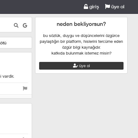
giriş
üye ol
neden bekliyorsun?
bu sözlük, duygu ve düşüncelerini özgürce
paylaştığın bir platform, hislerini tercüme eden
kötü
özgür bilgi kaynağıdır.
katkıda bulunmak istemez misin?
üye ol
 vardir.