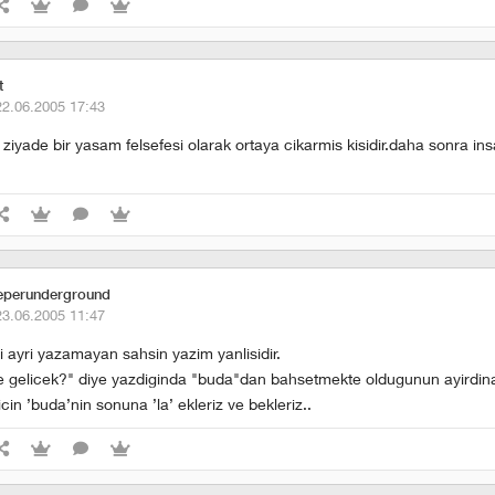
t
22.06.2005 17:43
ziyade bir yasam felsefesi olarak ortaya cikarmis kisidir.daha sonra ins
eperunderground
23.06.2005 11:47
i ayri yazamayan sahsin yazim yanlisidir.
e gelicek?" diye yazdiginda "buda"dan bahsetmekte oldugunun ayirdi
cin ’buda’nin sonuna ’la’ ekleriz ve bekleriz..