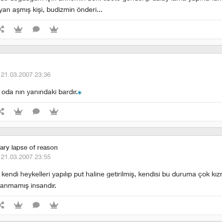
an aşmış kişi, budizmin önderi...
·
21.03.2007 23:36
oda nın yanındaki bardır.
ry lapse of reason
·
21.03.2007 23:55
kendi heykelleri yapılıp put haline getirilmiş, kendisi bu duruma çok kı
anmamış insandır.