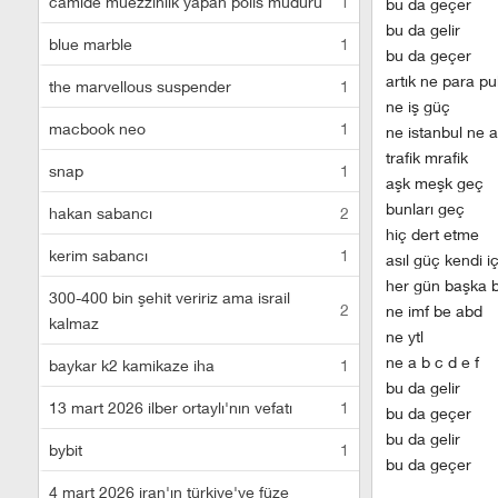
camide müezzinlik yapan polis müdürü
1
bu da geçer
bu da gelir
blue marble
1
bu da geçer
artık ne para pu
the marvellous suspender
1
ne iş güç
macbook neo
1
ne istanbul ne a
trafik mrafik
snap
1
aşk meşk geç
bunları geç
hakan sabancı
2
hiç dert etme
kerim sabancı
1
asıl güç kendi i
her gün başka 
300-400 bin şehit veririz ama israil
2
ne imf be abd
kalmaz
ne ytl
ne a b c d e f
baykar k2 kamikaze iha
1
bu da gelir
13 mart 2026 ilber ortaylı'nın vefatı
1
bu da geçer
bu da gelir
bybit
1
bu da geçer
4 mart 2026 iran'ın türkiye'ye füze