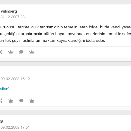
 yulinberg
·
31.12.2007 23:11
urucusu, tarihte ki ilk tanrısız dinin temelini atan bilge. buda kendi yaşad
ı çektiğini araştırmıştır bütün hayatı boyunca. eserlerinin temel felsefe
ren tek şeyin aslınla ummaktan kaynaklandığını iddia eder.
·
09.02.2008 16:12
lleri
)
05
·
09.02.2008 17:51