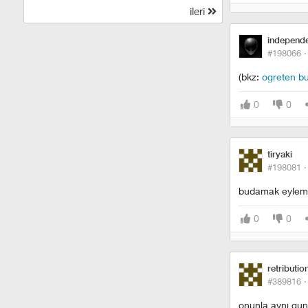
ileri
independ
#198066 
(bkz:
ogreten bu
0
0
tiryaki
#198081 
budamak eylemin
0
0
retributio
#389816 
onunla aynı gun