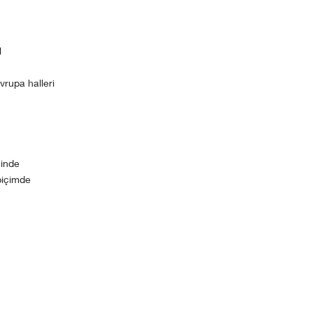
l
vrupa halleri
çinde
biçimde