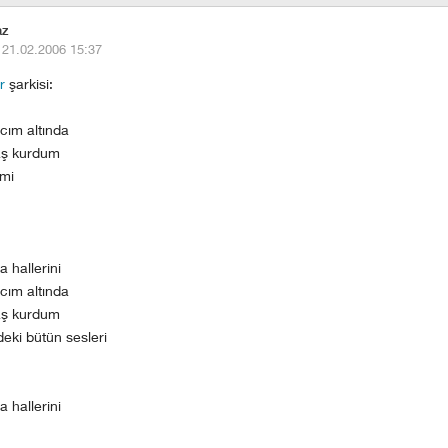
az
·
21.02.2006 15:37
r
şarkisi:
cım altında
aş kurdum
imi
 hallerini
cım altında
aş kurdum
eki bütün sesleri
 hallerini