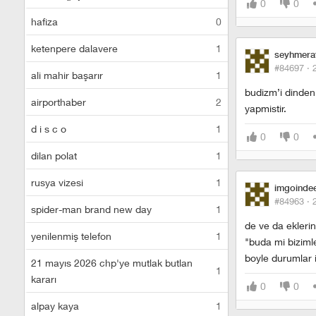
0
0
hafiza
0
ketenpere dalavere
1
seyhmera
#84697 ·
ali mahir başarır
1
budizm’i dinden 
airporthaber
2
yapmistir.
d i s c o
1
0
0
dilan polat
1
rusya vizesi
1
imgoinde
#84963 ·
spider-man brand new day
1
de ve da eklerin
yenilenmiş telefon
1
"buda mi biziml
boyle durumlar i
21 mayıs 2026 chp'ye mutlak butlan
1
kararı
0
0
alpay kaya
1