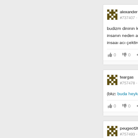
alexander
#737407 
budizm dininin k
insanın neden ac
insaaı acı çekti
0
0
teargas
#757478 
(bkz:
buda heyke
0
0
peugeot2
#757493 