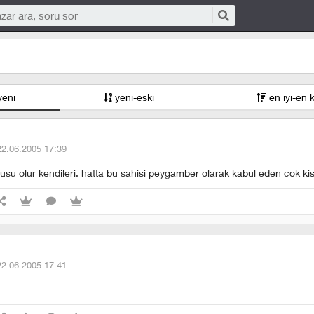
yeni
yeni-eski
en iyi-en 
22.06.2005 17:39
su olur kendileri. hatta bu sahisi peygamber olarak kabul eden cok kisi
22.06.2005 17:41