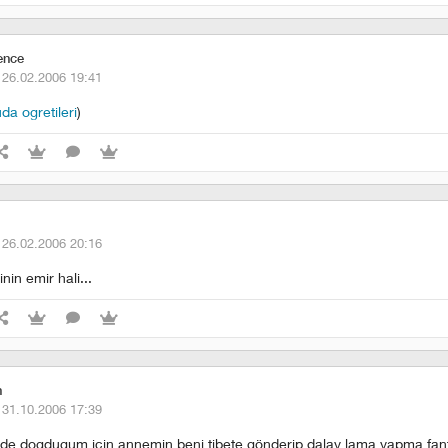
ence
·
26.02.2006 19:41
da ogretileri
)
·
26.02.2006 20:16
in emir hali...
n
·
31.10.2006 17:39
de dogdugum için annemin beni tibete gönderip dalay lama yapma fant