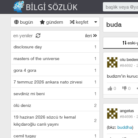
bugün
gündem
keşfet
buda
en yeniler
ileri
eski-
disclosure day
1
masters of the universe
1
olu beden
#84692 ·
gora 4 gora
1
budizm’in kurucu
7 temmuz 2026 ankara nato zirvesi
1
0
0
sevdiniz mi beni
1
ölü deniz
2
angelus
#84696 ·
19 haziran 2026 sözcü tv kemal
2
kılıçdaroğlu canlı yayını
(bkz:
buddha
)
cemil tugay
1