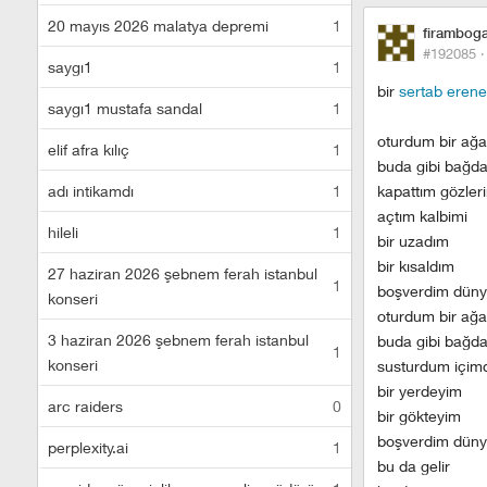
20 mayıs 2026 malatya depremi
1
firambog
#192085 
saygı1
1
bir
sertab erene
saygı1 mustafa sandal
1
oturdum bir ağa
elif afra kılıç
1
buda gibi bağd
adı intikamdı
1
kapattım gözler
açtım kalbimi
hileli
1
bir uzadım
bir kısaldım
27 haziran 2026 şebnem ferah istanbul
1
boşverdim dünya
konseri
oturdum bir ağa
3 haziran 2026 şebnem ferah istanbul
buda gibi bağd
1
konseri
susturdum içimd
bir yerdeyim
arc raiders
0
bir gökteyim
boşverdim dünya
perplexity.ai
1
bu da gelir