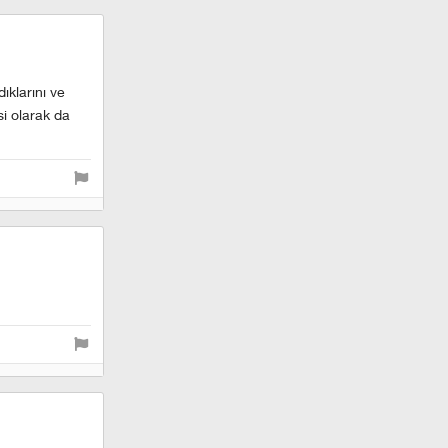
ıklarını ve
si olarak da