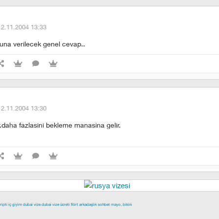
12.11.2004 13:33
na verilecek genel cevap..
12.11.2004 13:30
r.daha fazlasini bekleme manasina gelir.
ripti
iç giyim
dubai vize
dubai vize ücreti
flört
arkadaşlık
sohbet
mayo, bikini
epe escort
buca escort
denizli escort
çiğli escort
çekmeköy escort