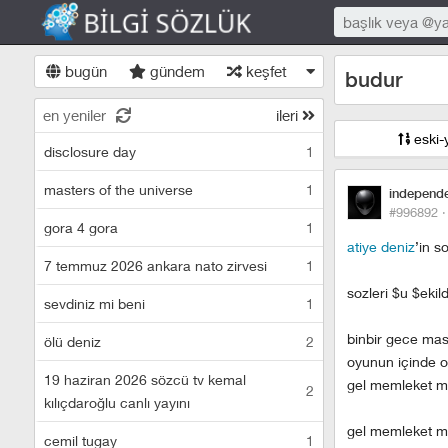
bugün
gündem
keşfet
budur
en yeniler
ileri
eski-
disclosure day
1
masters of the universe
1
independ
#996892 
gora 4 gora
1
atiye deniz
’in s
7 temmuz 2026 ankara nato zirvesi
1
sozleri $u $ekil
sevdiniz mi beni
1
binbir gece masa
ölü deniz
2
oyunun içinde o
19 haziran 2026 sözcü tv kemal
gel memleket me
2
kılıçdaroğlu canlı yayını
gel memleket me
cemil tugay
1