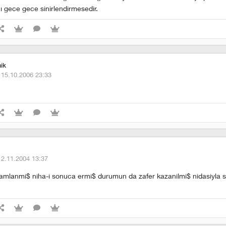
ı gece gece sinirlendirmesedir.
ik
·
15.10.2006 23:33
12.11.2004 13:37
amlanmi$ niha-i sonuca ermi$ durumun da zafer kazanilmi$ nidasiyla 