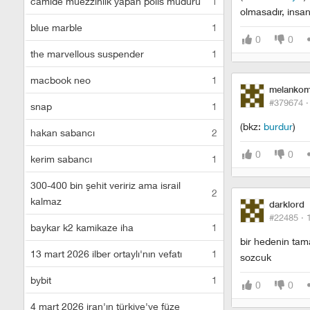
camide müezzinlik yapan polis müdürü
1
olmasadır, insan
blue marble
1
0
0
the marvellous suspender
1
macbook neo
1
melankom
#379674 
snap
1
(bkz:
burdur
)
hakan sabancı
2
0
0
kerim sabancı
1
300-400 bin şehit veririz ama israil
2
kalmaz
darklord
#22485 ·
baykar k2 kamikaze iha
1
bir hedenin tam
13 mart 2026 ilber ortaylı'nın vefatı
1
sozcuk
bybit
1
0
0
4 mart 2026 iran'ın türkiye'ye füze