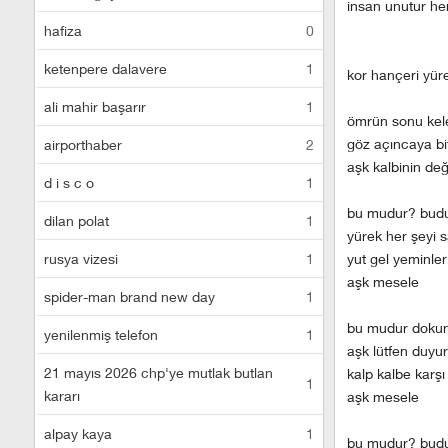
insan unutur he
hafiza
0
ketenpere dalavere
1
kor hançeri yüre
ali mahir başarır
1
ömrün sonu kele
göz açıncaya bi
airporthaber
2
aşk kalbinin değ
d i s c o
1
bu mudur? budu
dilan polat
1
yürek her şeyi 
rusya vizesi
1
yut gel yeminler
aşk mesele
spider-man brand new day
1
bu mudur dok
yenilenmiş telefon
1
aşk lütfen duyu
21 mayıs 2026 chp'ye mutlak butlan
kalp kalbe karşı
1
kararı
aşk mesele
alpay kaya
1
bu mudur? budu