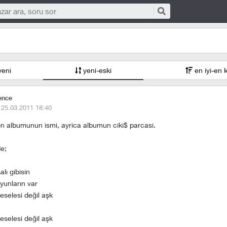
yeni
yeni-eski
en iyi-en 
ence
·
25.03.2011 18:40
on albumunun ismi, ayrica albumun ciki$ parcasi.
de;
lı gibisin
yunların var
selesi değil aşk
selesi değil aşk