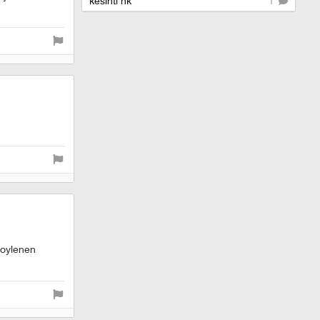
kesinti hk
1
soylenen