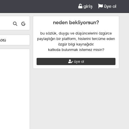
giriş
üye ol
neden bekliyorsun?
bu sözlük, duygu ve düşüncelerini özgürce
paylaştığın bir platform, hislerini tercüme eden
kötü
özgür bilgi kaynağıdır.
katkıda bulunmak istemez misin?
üye ol