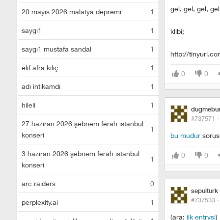
gel, gel, gel, gel
20 mayıs 2026 malatya depremi
1
saygı1
1
klibi;
saygı1 mustafa sandal
1
http://tinyurl.
elif afra kılıç
1
0
0
adı intikamdı
1
hileli
1
dugmebu
#737571 
27 haziran 2026 şebnem ferah istanbul
1
konseri
bu mudur
sorusu
3 haziran 2026 şebnem ferah istanbul
0
0
1
konseri
arc raiders
0
sepulturk
#737533 
perplexity.ai
1
(ara:
ilk entrysi
)