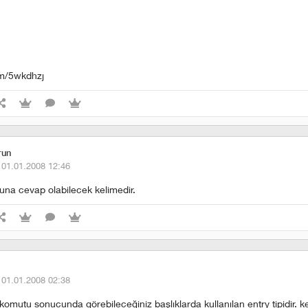
com/5wkdhzj
run
·
01.01.2008 12:46
na cevap olabilecek kelimedir.
·
01.01.2008 02:38
 komutu sonucunda görebileceğiniz başlıklarda kullanılan entry tipidir. 