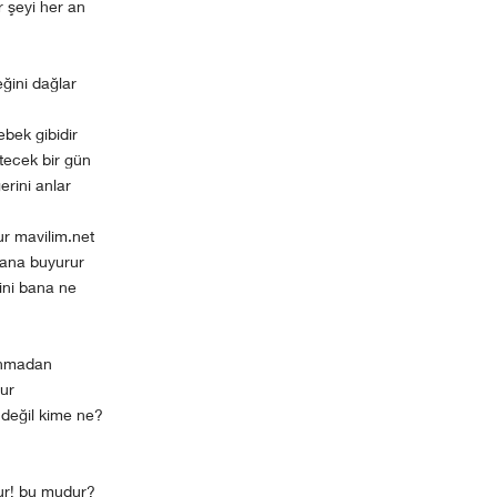
r şeyi her an
ğini dağlar
bek gibidir
tecek bir gün
erini anlar
r mavilim.net
sana buyurur
ini bana ne
unmadan
rur
 değil kime ne?
r! bu mudur?