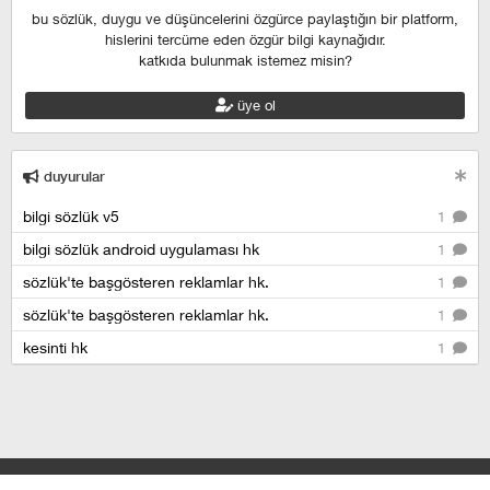
bu sözlük, duygu ve düşüncelerini özgürce paylaştığın bir platform,
hislerini tercüme eden özgür bilgi kaynağıdır.
katkıda bulunmak istemez misin?
üye ol
duyurular
bilgi sözlük v5
1
bilgi sözlük android uygulaması hk
1
sözlük'te başgösteren reklamlar hk.
1
sözlük'te başgösteren reklamlar hk.
1
kesinti hk
1