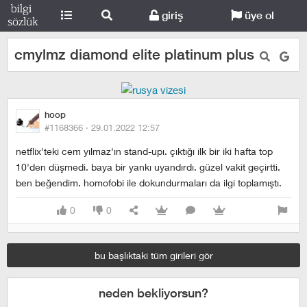
giriş
üye ol
cmylmz diamond elite platinum plus
hoop
#1168366 ·
29.01.2022 12:57
netflix'teki cem yılmaz'ın stand-upı. çıktığı ilk bir iki hafta top
10'den düşmedi. baya bir yankı uyandırdı. güzel vakit geçirtti.
ben beğendim. homofobi ile dokundurmaları da ilgi toplamıştı.
0
0
bu başlıktaki tüm girileri gör
neden bekliyorsun?