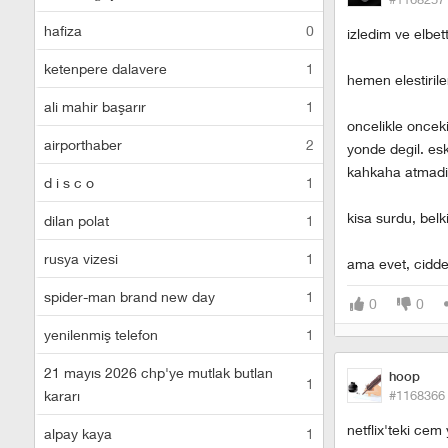
hafiza
0
izledim ve elbet
ketenpere dalavere
1
hemen elestirile
ali mahir başarır
1
oncelikle onceki
airporthaber
2
yonde degil. esk
kahkaha atmadim
d i s c o
1
kisa surdu, belki
dilan polat
1
rusya vizesi
1
ama evet, cidde
spider-man brand new day
1
0
0
yenilenmiş telefon
1
21 mayıs 2026 chp'ye mutlak butlan
hoop
1
kararı
#1168366
netflix'teki cem 
alpay kaya
1