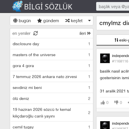
bugün
gündem
keşfet
cmylmz dia
en yeniler
ileri
eski-
disclosure day
1
masters of the universe
1
independ
#1168116
gora 4 gora
1
baslik nasil ac
7 temmuz 2026 ankara nato zirvesi
1
gosterisinin ismi
sevdiniz mi beni
1
31 aralik 2021 
ölü deniz
2
0
0
19 haziran 2026 sözcü tv kemal
2
kılıçdaroğlu canlı yayını
independ
cemil tugay
1
#1168257