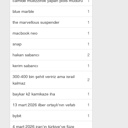
escort
istanbul e
camide müezzinlik yapan polis müdürü
1
blue marble
1
the marvellous suspender
1
macbook neo
1
snap
1
hakan sabancı
2
kerim sabancı
1
300-400 bin şehit veririz ama israil
2
kalmaz
baykar k2 kamikaze iha
1
13 mart 2026 ilber ortaylı'nın vefatı
1
bybit
1
4 mart 2026 iran'ın türkiye'ye füze