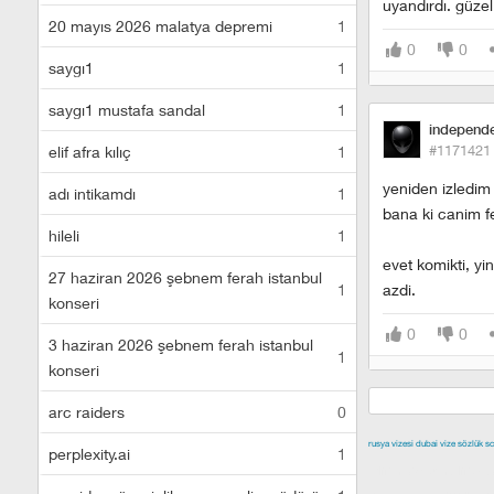
uyandırdı. güzel
20 mayıs 2026 malatya depremi
1
0
0
saygı1
1
saygı1 mustafa sandal
1
independ
#1171421
elif afra kılıç
1
yeniden izledim
adı intikamdı
1
bana ki canim f
hileli
1
evet komikti, y
27 haziran 2026 şebnem ferah istanbul
1
azdi.
konseri
0
0
3 haziran 2026 şebnem ferah istanbul
1
konseri
arc raiders
0
rusya vizesi
dubai vize
sözlük sc
perplexity.ai
1
izmir escort
malt