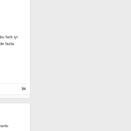
u fark iyi
de fazla
yankı