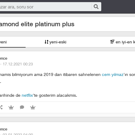
mond elite platinum plus
yeni
yeni-eski
en iyi-en 
ence
 ·
17.12.2021 00:23
ilmamis bilmiyorum ama 2019 dan itibaren sahnelenen
cem yılmaz
'ın s
.
tarihinde de
netflix
'te gosterim alacakmis.
ence
 ·
02.01.2022 04:00