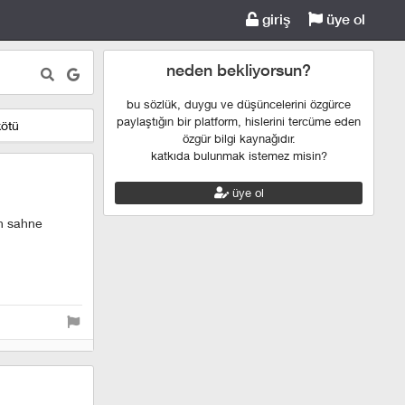
giriş
üye ol
neden bekliyorsun?
bu sözlük, duygu ve düşüncelerini özgürce
paylaştığın bir platform, hislerini tercüme eden
kötü
özgür bilgi kaynağıdır.
katkıda bulunmak istemez misin?
üye ol
on sahne