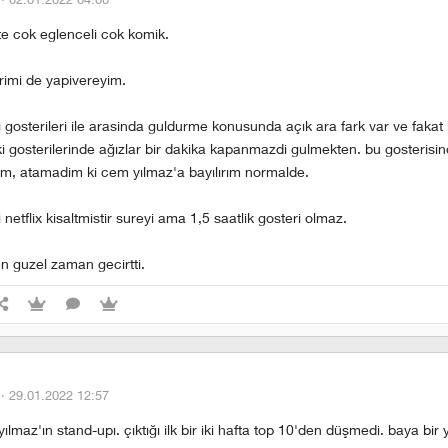
te cok eglenceli cok komik.
rimi de yapivereyim.
 gosterileri ile arasinda guldurme konusunda açık ara fark var ve fakat b
i gosterilerinde ağızlar bir dakika kapanmazdi gulmekten. bu gosterisin
, atamadim ki cem yılmaz'a bayılırım normalde.
 netflix kisaltmistir sureyi ama 1,5 saatlik gosteri olmaz.
n guzel zaman gecirtti.
 ·
29.01.2022 12:57
yılmaz'ın stand-upı. çıktığı ilk bir iki hafta top 10'den düşmedi. baya bir 