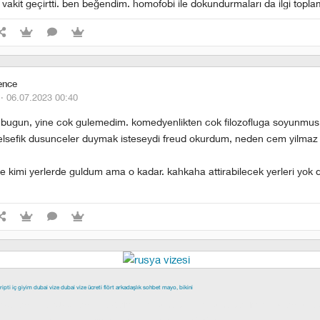
 vakit geçirtti. ben beğendim. homofobi ile dokundurmaları da ilgi toplam
ence
 ·
06.07.2023 00:40
 bugun, yine cok gulemedim. komedyenlikten cok filozofluga soyunmus 
elsefik dusunceler duymak isteseydi freud okurdum, neden cem yilmaz 
ine kimi yerlerde guldum ama o kadar. kahkaha attirabilecek yerleri yok
ripti
iç giyim
dubai vize
dubai vize ücreti
flört
arkadaşlık
sohbet
mayo, bikini
epe escort
buca escort
denizli escort
çiğli escort
çekmeköy escort