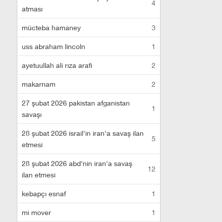
4
atması
mücteba hamaney
3
uss abraham lincoln
1
ayetuullah ali rıza arafi
2
makarnam
2
27 şubat 2026 pakistan afganistan
1
savaşı
28 şubat 2026 israil'in iran'a savaş ilan
5
etmesi
28 şubat 2026 abd'nin iran'a savaş
12
ilan etmesi
kebapçı esnaf
1
mi mover
1