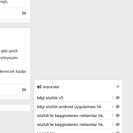
ıştı.
gibi geldi
izleyeyim.
 denecek kadar
duyurular
bilgi sözlük v5
1
bilgi sözlük android uygulaması hk
1
sözlük'te başgösteren reklamlar hk.
1
sözlük'te başgösteren reklamlar hk.
1
anadolu yakası