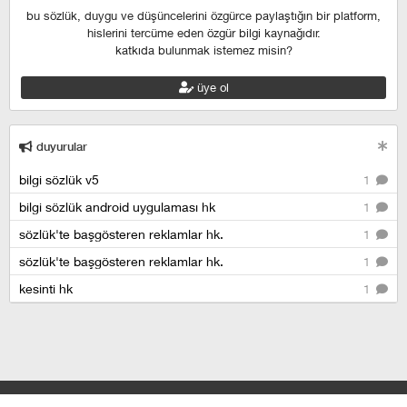
bu sözlük, duygu ve düşüncelerini özgürce paylaştığın bir platform,
hislerini tercüme eden özgür bilgi kaynağıdır.
katkıda bulunmak istemez misin?
üye ol
duyurular
bilgi sözlük v5
1
bilgi sözlük android uygulaması hk
1
sözlük'te başgösteren reklamlar hk.
1
sözlük'te başgösteren reklamlar hk.
1
kesinti hk
1