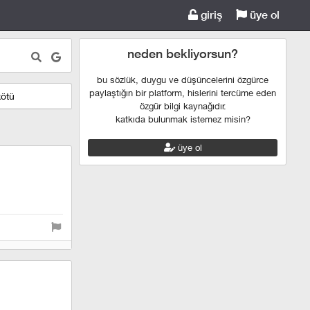
giriş
üye ol
neden bekliyorsun?
bu sözlük, duygu ve düşüncelerini özgürce
paylaştığın bir platform, hislerini tercüme eden
kötü
özgür bilgi kaynağıdır.
katkıda bulunmak istemez misin?
üye ol