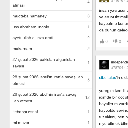
#71676 ·
4
atması
insan yavrusunun
mücteba hamaney
3
ve en iyi ihtima
kaybetme konusu
uss abraham lincoln
1
da dunun gelec
ayetuullah ali rıza arafi
2
0
0
makarnam
2
27 şubat 2026 pakistan afganistan
1
independ
savaşı
#78704 ·
28 şubat 2026 israil'in iran'a savaş ilan
sibel alas
`in old
5
etmesi
yuregim kendi s
28 şubat 2026 abd'nin iran'a savaş
icimde bir cocu
12
ilan etmesi
hayallerim vard
kayboldu sevinc
kebapçı esnaf
1
tut aklimi, ben 
mi mover
1
niye bitmek bilmi