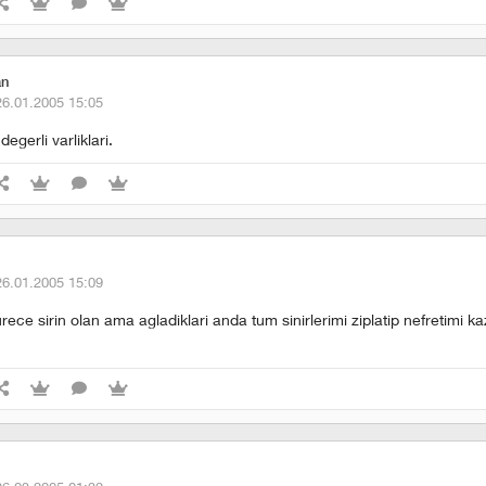
an
26.01.2005 15:05
egerli varliklari.
26.01.2005 15:09
rece sirin olan ama agladiklari anda tum sinirlerimi ziplatip nefretimi 