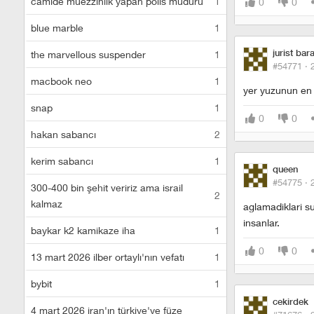
camide müezzinlik yapan polis müdürü
1
0
0
blue marble
1
jurist bar
the marvellous suspender
1
#54771 ·
macbook neo
1
yer yuzunun en d
snap
1
0
0
hakan sabancı
2
kerim sabancı
1
queen
#54775 ·
300-400 bin şehit veririz ama israil
2
kalmaz
aglamadiklari su
insanlar.
baykar k2 kamikaze iha
1
0
0
13 mart 2026 ilber ortaylı'nın vefatı
1
bybit
1
cekirdek
4 mart 2026 iran'ın türkiye'ye füze