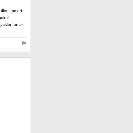
llanilmalari
ndimi
ukleri onlar