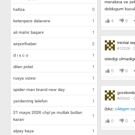
merakina ve zeka
doldugum kucuk
hafiza
0
ketenpere dalavere
1
4
0
ali mahir başarır
1
michal ne
airporthaber
2
#12228 ·
d i s c o
1
istedigi olmadig
dilan polat
1
0
0
rusya vizesi
1
spider-man brand new day
1
goretomb
#20343 ·
yenilenmiş telefon
1
(bkz:
ciktigim c
21 mayıs 2026 chp'ye mutlak butlan
1
kararı
0
0
alpay kaya
1