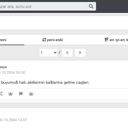
yeni
yeni-eski
en iyi-en 
/
5
ence
6.10.2004 05:50
z buyumu$ hali..akillarinin ba$larina gelme caglari.
30.10.2004 14:07