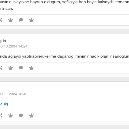
sinin isleyisine hayran oldugum, safligiyla hep boyle kalsaydili temenni
 insan.
grin
30.10.2004 14:24
inda aglayip yaptirabilen,kelime dagarcigi miniminnacik olan insanoglun
09.11.2004 16:43
ocuk
)