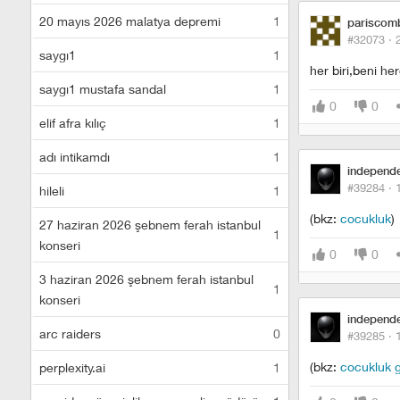
20 mayıs 2026 malatya depremi
1
pariscom
#32073 ·
saygı1
1
her biri,beni he
saygı1 mustafa sandal
1
0
0
elif afra kılıç
1
adı intikamdı
1
independ
#39284 ·
hileli
1
(bkz:
cocukluk
)
27 haziran 2026 şebnem ferah istanbul
1
konseri
0
0
3 haziran 2026 şebnem ferah istanbul
1
konseri
independ
arc raiders
0
#39285 ·
(bkz:
cocukluk g
perplexity.ai
1