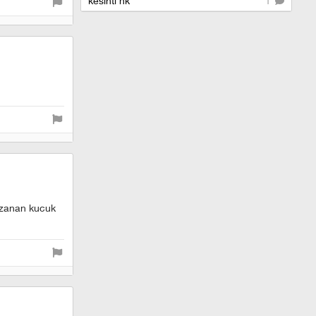
kesinti hk
1
kazanan kucuk