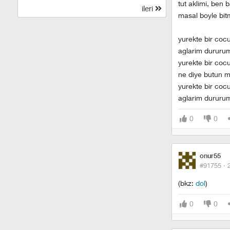
tut aklimi, ben 
ileri
masal boyle bit
yurekte bir coc
aglarim dururu
yurekte bir coc
ne diye butun m
yurekte bir coc
aglarim dururu
0
0
onur55
#91755 ·
(bkz:
dol
)
0
0