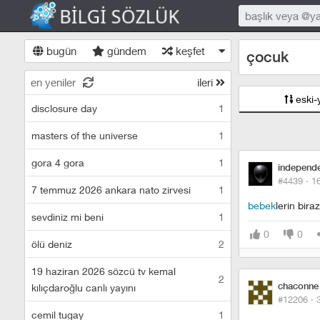
bugün
gündem
keşfet
çocuk
en yeniler
ileri
eski-
disclosure day
1
masters of the universe
1
gora 4 gora
1
independ
#4439 ·
1
7 temmuz 2026 ankara nato zirvesi
1
bebek
lerin bira
sevdiniz mi beni
1
0
0
ölü deniz
2
19 haziran 2026 sözcü tv kemal
2
chaconne
kılıçdaroğlu canlı yayını
#12206 ·
cemil tugay
1