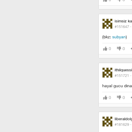
isimsiz k
#151647 
(bkz:
subyan
)
0
0
ithilquessi
#151721 
hayal gucu din
0
0
liberaldol
#181629 