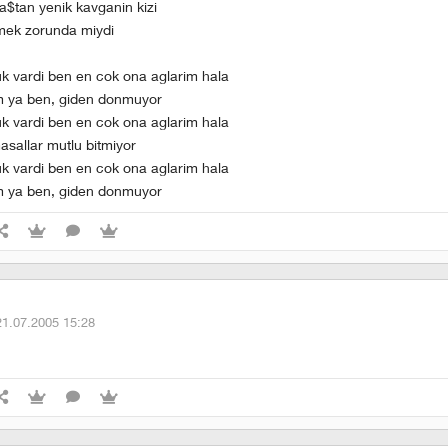
ba$tan yenik kavganin kizi
mek zorunda miydi
uk vardi ben en cok ona aglarim hala
m ya ben, giden donmuyor
uk vardi ben en cok ona aglarim hala
asallar mutlu bitmiyor
uk vardi ben en cok ona aglarim hala
m ya ben, giden donmuyor
21.07.2005 15:28