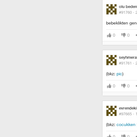
olu beden
#91760 ·
bebeklikten gen
0
0
seyhmera
#91761 ·
(bkz:
pic
)
0
0
evrendeki
#97665 ·
(bkz:
cocukken y
0
0