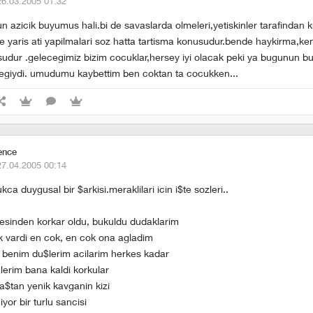
26.03.2005 01:32
 azicik buyumus hali.bi de savaslarda olmeleri,yetiskinler tarafindan ku
lle yaris ati yapilmalari soz hatta tartisma konusudur.bende haykirma,ke
dur .gelecegimiz bizim cocuklar,hersey iyi olacak peki ya bugunun buy
egiydi. umudumu kaybettim ben coktan ta cocukken...
ence
27.04.2005 00:14
ukca duygusal bir $arkisi.meraklilari icin i$te sozleri..
esinden korkar oldu, bukuldu dudaklarim
k vardi en cok, en cok ona agladim
i benim du$lerim acilarim herkes kadar
lerim bana kaldi korkular
ba$tan yenik kavganin kizi
yor bir turlu sancisi