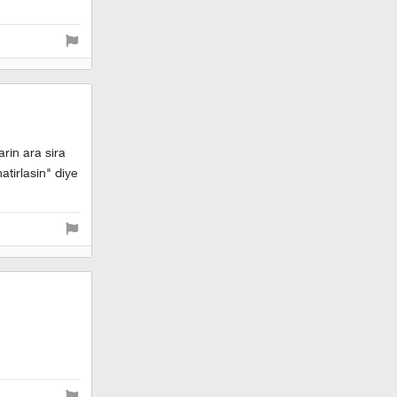
arin ara sira
atirlasin" diye