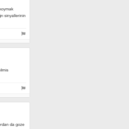
ü koymak
rı sinyallerinin
ilmis
,ordan da goze