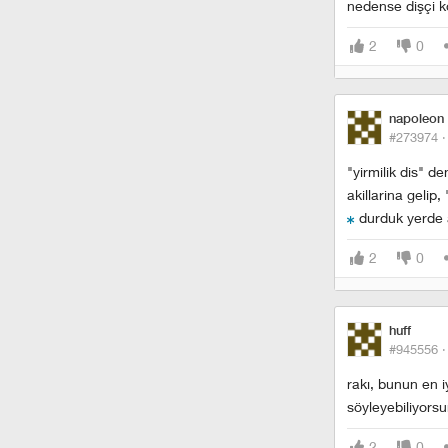
nedense dişçi k
2
0
napoleon 
#273974 
"yirmilik dis" 
akillarina gelip,
durduk yerde 
2
0
huff
#945556 
rakı, bunun en iy
söyleyebiliyors
2
0