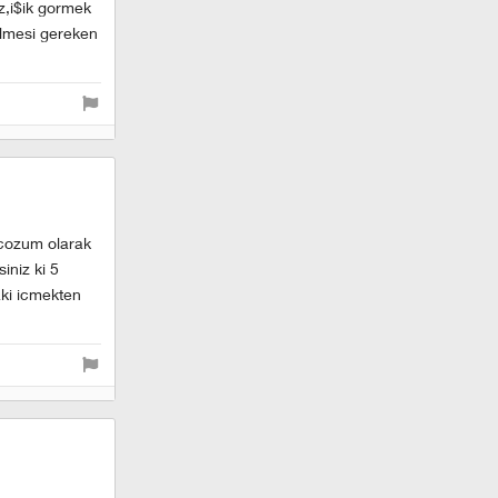
iz,i$ik gormek
ilmesi gereken
 cozum olarak
iniz ki 5
aki icmekten