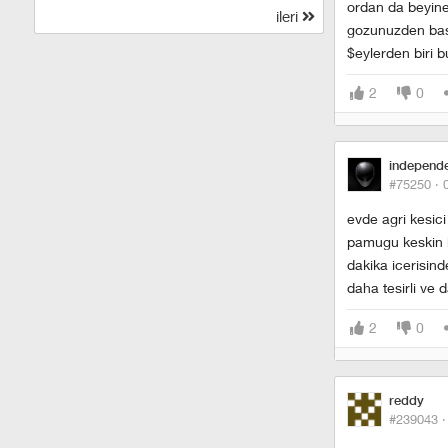
ordan da beyine 
ileri
gozunuzden basi
$eylerden biri bu
2
0
independ
#75250 ·
evde agri kesici
pamugu keskin bi
dakika icerisind
daha tesirli ve
2
0
reddy
#239043 