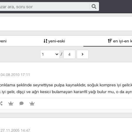
yeni
yeni-eski
en iyi-en 
/
4
·
04.08.2010 17:11
nklama şeklinde seyrettiyse pulpa kaynaklıdır, soğuk kompres iyi gelir.k
iyi gelir, dişçi ve ağrı kesici bulamayan karanfil yağı bulur mu, o da ayrı ta
·
27.11.2005 14:47