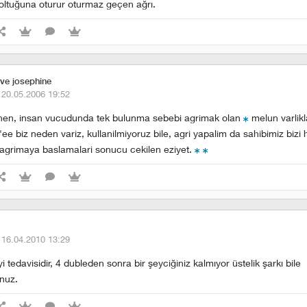
oltuğuna oturur oturmaz geçen ağrı.
ve josephine
·
20.05.2006 19:52
denen, insan vucudunda tek bulunma sebebi agrimak olan
melun varlikl
 "ee biz neden variz, kullanilmiyoruz bile, agri yapalim da sahibimiz bizi h
agrimaya baslamalari sonucu cekilen eziyet.
·
16.04.2010 13:29
i tedavisidir, 4 dubleden sonra bir şeyciğiniz kalmıyor üstelik şarkı bile
unuz.