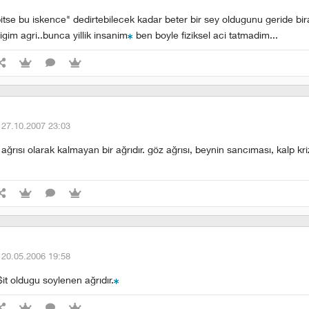
itse bu iskence" dedirtebilecek kadar beter bir sey oldugunu geride bir
digim agri..bunca yillik insanim
ben boyle fiziksel aci tatmadim...
·
27.10.2007 23:03
ağrısı olarak kalmayan bir ağrıdır. göz ağrısı, beynin sancıması, kalp kri
·
20.05.2006 19:58
it oldugu soylenen ağrıdır.