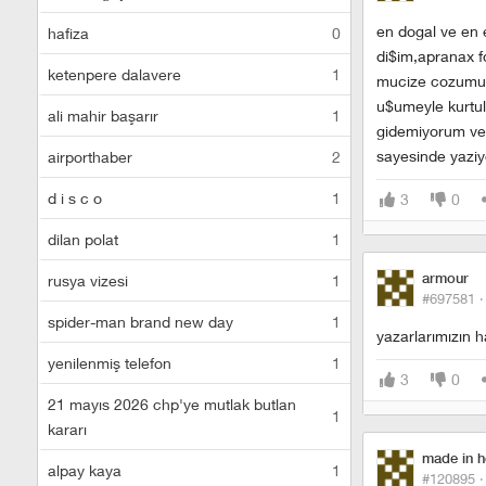
en dogal ve en e
hafiza
0
di$im,apranax f
ketenpere dalavere
1
mucize cozumu 
u$umeyle kurtul
ali mahir başarır
1
gidemiyorum ve d
sayesinde yazi
airporthaber
2
d i s c o
1
3
0
dilan polat
1
armour
rusya vizesi
1
#697581 
spider-man brand new day
1
yazarlarımızın h
yenilenmiş telefon
1
3
0
21 mayıs 2026 chp'ye mutlak butlan
1
kararı
made in 
alpay kaya
1
#120895 