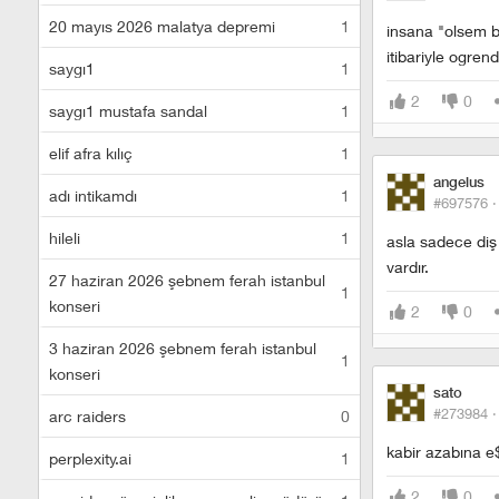
20 mayıs 2026 malatya depremi
1
insana "olsem b
itibariyle ogren
saygı1
1
2
0
saygı1 mustafa sandal
1
elif afra kılıç
1
angelus
adı intikamdı
1
#697576 
hileli
1
asla sadece diş 
vardır.
27 haziran 2026 şebnem ferah istanbul
1
konseri
2
0
3 haziran 2026 şebnem ferah istanbul
1
konseri
sato
#273984 
arc raiders
0
kabir azabına e$
perplexity.ai
1
2
0