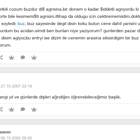
tkili cozum buzdur di$ agrisina.bir donem o kadar $iddetli agriyordu ki 
orte bile kesmemi$ti agrisini.iltihap da oldugu icin cektirememistim.do
soyledi:
buz
. buz sayesinde degil disin koku butun cene dahil yarisini 
urdum bu acidan.simdi ben bunlari niye yaziyorum? gunlerden pazar d
isim agiyor,bu entryi ise dizim ile cenemin arasina sikisirdigim bir buz
yorum.
·
27.10.2007 23:18
angi yıl ve günlerde dişleri ağrıdığını öğrenebileceğimiz başlık.
heaven
·
06.10.2005 09:30