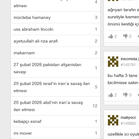
4
atması
ağrıyan tarafın
suretiyle kısmen 
mücteba hamaney
3
önünü kestiği içi
uss abraham lincoln
1
2
0
ayetuullah ali rıza arafi
2
makarnam
2
insomnia 
27 şubat 2026 pakistan afganistan
#145791 
1
savaşı
bu hafta 3 tane 
bicilmisse saki
28 şubat 2026 israil'in iran'a savaş ilan
5
etmesi
2
0
28 şubat 2026 abd'nin iran'a savaş
12
ilan etmesi
maliyeci
kebapçı esnaf
1
#145802 
mi mover
1
ozellikle ici o