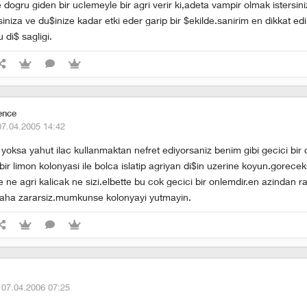
dogru giden bir uclemeyle bir agri verir ki,adeta vampir olmak istersin
niza ve du$inize kadar etki eder garip bir $ekilde.sanirim en dikkat ed
 di$ sagligi.
ence
07.04.2005 14:42
 yoksa yahut ilac kullanmaktan nefret ediyorsaniz benim gibi gecici bir
r limon kolonyasi ile bolca islatip agriyan di$in uzerine koyun.goreceks
e ne agri kalicak ne sizi.elbette bu cok gecici bir onlemdir.en azindan r
 daha zararsiz.mumkunse kolonyayi yutmayin.
·
07.04.2006 07:25