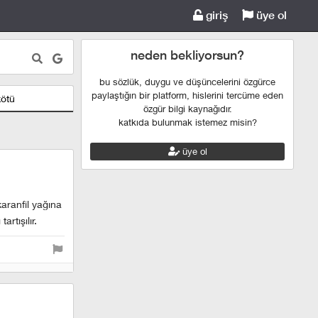
giriş
üye ol
neden bekliyorsun?
bu sözlük, duygu ve düşüncelerini özgürce
paylaştığın bir platform, hislerini tercüme eden
kötü
özgür bilgi kaynağıdır.
katkıda bulunmak istemez misin?
üye ol
aranfil yağına
rtışılır.