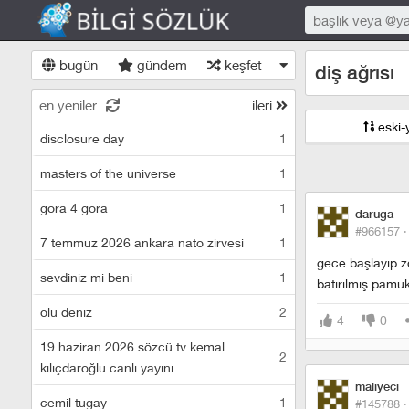
bugün
gündem
keşfet
diş ağrısı
en yeniler
ileri
eski-
disclosure day
1
masters of the universe
1
gora 4 gora
1
daruga
#966157 
7 temmuz 2026 ankara nato zirvesi
1
gece başlayıp zo
sevdiniz mi beni
1
batırılmış pamuk 
ölü deniz
2
4
0
19 haziran 2026 sözcü tv kemal
2
kılıçdaroğlu canlı yayını
maliyeci
cemil tugay
1
#145788 