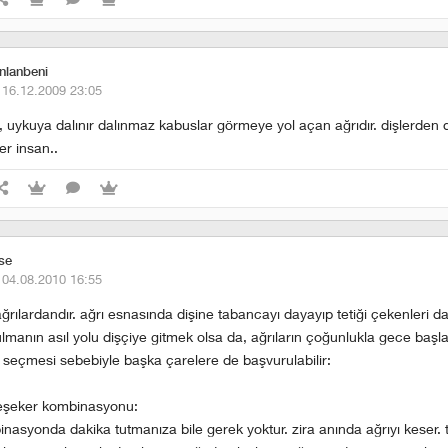
inlanbeni
·
16.12.2009 23:05
, uykuya dalınır dalınmaz kabuslar görmeye yol açan ağrıdır. dişlerden 
er insan..
ise
·
04.08.2010 16:55
 ağrılardandır. ağrı esnasında dişine tabancayı dayayıp tetiği çekenleri 
tulmanın asıl yolu dişçiye gitmek olsa da, ağrıların çoğunlukla gece başla
e seçmesi sebebiyle başka çarelere de başvurulabilir:
eşeker kombinasyonu:
asyonda dakika tutmanıza bile gerek yoktur. zira anında ağrıyı keser. t