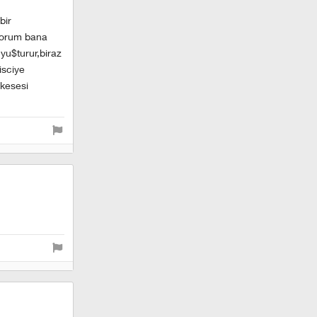
bir
ktorum bana
uyu$turur,biraz
isciye
 kesesi