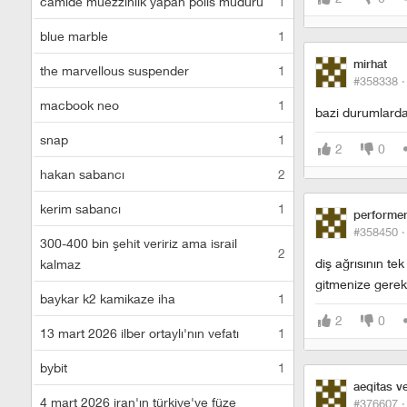
camide müezzinlik yapan polis müdürü
1
blue marble
1
mirhat
the marvellous suspender
1
#358338 
macbook neo
1
bazi durumlarda 
snap
1
2
0
hakan sabancı
2
kerim sabancı
1
performe
#358450 
300-400 bin şehit veririz ama israil
2
diş ağrısının te
kalmaz
gitmenize gerek
baykar k2 kamikaze iha
1
2
0
13 mart 2026 ilber ortaylı'nın vefatı
1
bybit
1
aeqitas ve
4 mart 2026 iran'ın türkiye'ye füze
#376607 