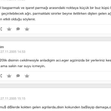
 el başparmak ve işaret parmağı arasındaki noktaya küçük bir buz küp
geçirilebilecek ağrı. parmaktaki sinirler beyne iletilirken dişten gelen ağ
n etkili olduğu söylenir.
jim
·
27.11.2005 14:53
20lik disimin cekilmesiyle anladigim aci.eger agzinizda bir yerleriniz kes
n ama sakin nar suyu icmeyin.
·
27.11.2005 15:15
yulmu$ di$lerde kokten gelen agrilarda,disin kokunden ba$layip damaga