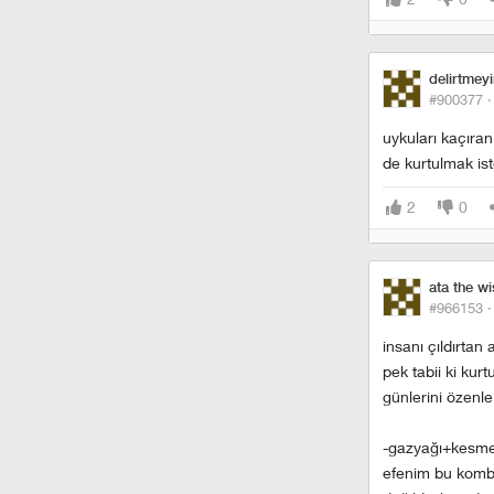
delirtmey
#900377 
uykuları kaçıran
de kurtulmak ist
2
0
ata the w
#966153 
insanı çıldırtan
pek tabii ki kur
günlerini özenl
-gazyağı+kesm
efenim bu kombin