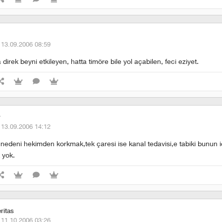
·
13.09.2006 08:59
direk beyni etkileyen, hatta timöre bile yol açabilen, feci eziyet.
r
·
13.09.2006 14:12
k nedeni hekimden korkmak,tek çaresi ise kanal tedavisi,e tabiki bunun i
 yok.
ritas
·
11.10.2006 03:26