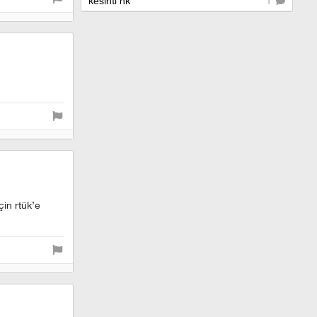
kesinti hk
1
çin rtük’e