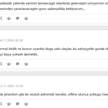
adasidir yakinda sanirim tanisacagiz istanbula gelecegini umuyorum o
ubesinden yararlanacagim gunu sabirsizlikla bekliyorum...
04.11.2004 00:30
ormal kisilik ve bunun uzantisi doga ustu olaylar..bu sahsyyetle gunde
z baya yuksek demektir..
12.11.2004 13:45
 phantom gibi bir sozluk adminidir kendisi. offline olunca yoklugu hisse