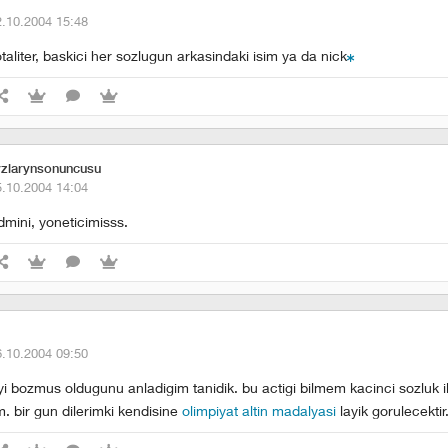
2.10.2004 15:48
taliter, baskici her sozlugun arkasindaki isim ya da nick
zlarynsonuncusu
5.10.2004 14:04
dmini, yoneticimisss.
6.10.2004 09:50
yi bozmus oldugunu anladigim tanidik. bu actigi bilmem kacinci sozluk i
. bir gun dilerimki kendisine
olimpiyat altin madalyasi
layik gorulecektir