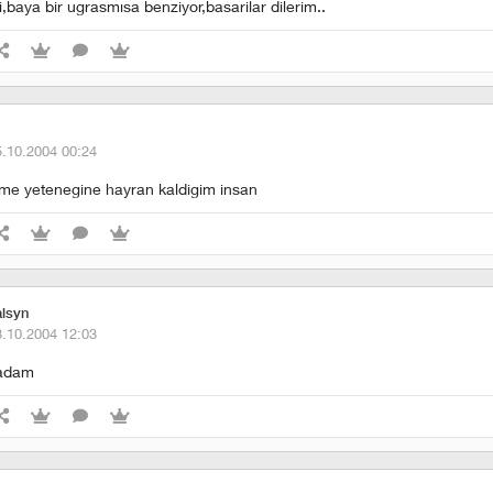
baya bir ugrasmısa benziyor,basarilar dilerim..
5.10.2004 00:24
me yetenegine hayran kaldigim insan
alsyn
8.10.2004 12:03
 adam