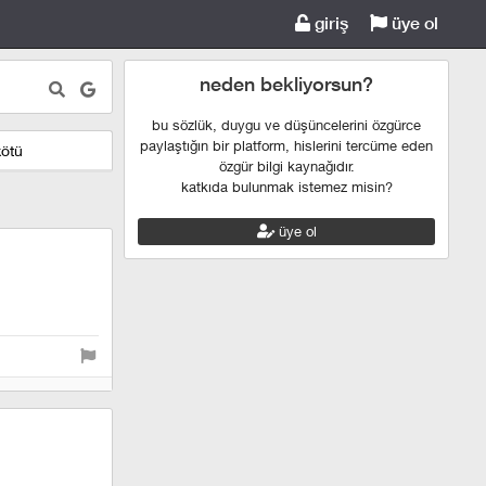
giriş
üye ol
neden bekliyorsun?
bu sözlük, duygu ve düşüncelerini özgürce
paylaştığın bir platform, hislerini tercüme eden
kötü
özgür bilgi kaynağıdır.
katkıda bulunmak istemez misin?
üye ol