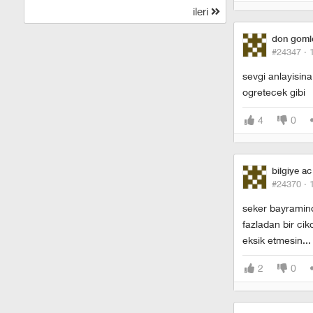
ileri
don gomle
#24347 ·
sevgi anlayisin
ogretecek gibi
4
0
bilgiye a
#24370 ·
seker bayraminda
fazladan bir cik
eksik etmesin...
2
0