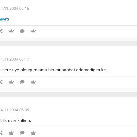
14.11.2004 05:15
niyet
)
14.11.2004 05:17
luklere uye oldugum ama hic muhabbet edemedigim kisi.
14.11.2004 06:05
zlik olan kelime.