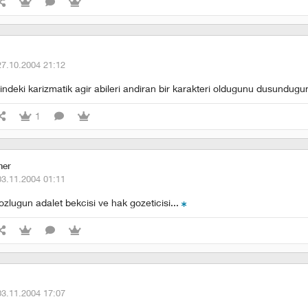
27.10.2004 21:12
indeki karizmatik agir abileri andiran bir karakteri oldugunu dusundugum
1
mer
03.11.2004 01:11
zlugun adalet bekcisi ve hak gozeticisi...
03.11.2004 17:07