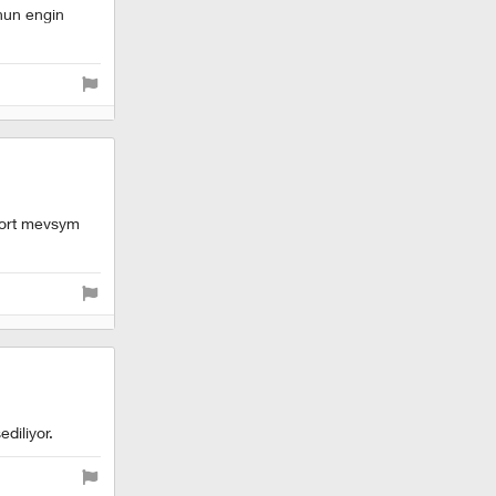
nun engin
 dort mevsym
diliyor.