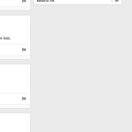
kesinti hk
1
 kisi.