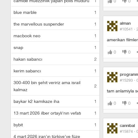
camide müezzinlik yapan polis müdürü
1
0
0
blue marble
1
alman
the marvellous suspender
1
#10541 ·
macbook neo
1
amerikan filmler
snap
1
0
0
hakan sabancı
2
kerim sabancı
1
program
#15293 ·
300-400 bin şehit veririz ama israil
2
kalmaz
tam anlamiyla so
baykar k2 kamikaze iha
1
0
0
13 mart 2026 ilber ortaylı'nın vefatı
1
bybit
1
cannibal
#15874 ·
4 mart 2026 iran'ın türkiye'ye füze