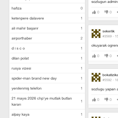
sozlugun admini,
hafiza
0
0
0
ketenpere dalavere
1
ali mahir başarır
1
sekerlik
#3569 ·
1
airporthaber
2
okuyarak ogren
d i s c o
1
0
0
dilan polat
1
rusya vizesi
1
bokatizik
spider-man brand new day
1
#5592 ·
1
yenilenmiş telefon
1
sozlugu yapan
21 mayıs 2026 chp'ye mutlak butlan
0
0
1
kararı
alpay kaya
1