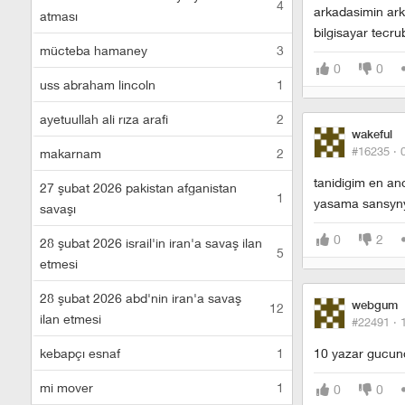
4
arkadasimin ark
atması
bilgisayar tecr
mücteba hamaney
3
0
0
uss abraham lincoln
1
ayetuullah ali rıza arafi
2
wakeful
#16235 ·
makarnam
2
tanidigim en an
27 şubat 2026 pakistan afganistan
1
yasama sansyny
savaşı
0
2
28 şubat 2026 israil'in iran'a savaş ilan
5
etmesi
28 şubat 2026 abd'nin iran'a savaş
webgum
12
ilan etmesi
#22491 ·
kebapçı esnaf
1
10 yazar gucunde
mi mover
1
0
0