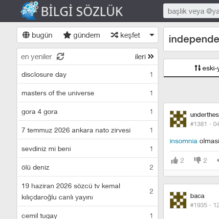
bugün
gündem
keşfet
independ
en yeniler
ileri
eski-
disclosure day
1
masters of the universe
1
gora 4 gora
1
underthe
#1381 ·
0
7 temmuz 2026 ankara nato zirvesi
1
insomnia
olmasi
sevdiniz mi beni
1
2
2
ölü deniz
2
19 haziran 2026 sözcü tv kemal
2
baca
kılıçdaroğlu canlı yayını
#1935 ·
1
cemil tugay
1