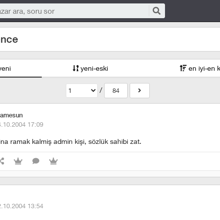
ence
yeni
yeni-eski
en iyi-en 
/
84
samesun
4.10.2004 17:09
na ramak kalmiş admin kişi, sözlük sahibi zat.
2.10.2004 13:54