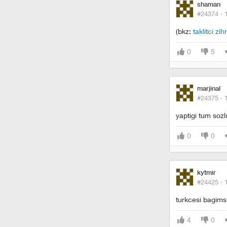
shaman
#24374 ·
(bkz:
taklitci zih
0
5
marjinal
#24375 ·
yaptigi tum soz
0
0
kytmir
#24425 ·
turkcesi bagimsi
4
0