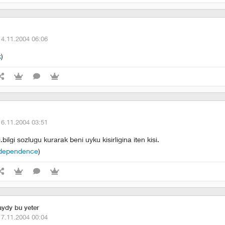
14.11.2004 06:06
k
)
16.11.2004 03:51
bilgi sozlugu kurarak beni uyku kisirligina iten kisi.
ndependence
)
ydy bu yeter
17.11.2004 00:04