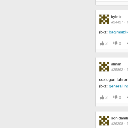
kytmir
#24427 ·
(bkz:
bagimsizli
2
0
alman
#25862 ·
sozlugun fuhreri.
(bkz:
general i
2
0
son damla
#26208 ·