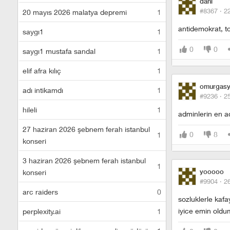
dani
#8367 ·
2
20 mayıs 2026 malatya depremi
1
antidemokrat, to
saygı1
1
0
0
saygı1 mustafa sandal
1
elif afra kılıç
1
omurgasy
adı intikamdı
1
#9236 ·
2
hileli
1
adminlerin en a
27 haziran 2026 şebnem ferah istanbul
0
8
1
konseri
3 haziran 2026 şebnem ferah istanbul
1
konseri
yooooo
#9904 ·
2
arc raiders
0
sozluklerle kafa
iyice emin oldum
perplexity.ai
1