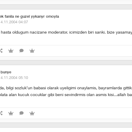
k fanila ne guzel yykanyr omoyla
14.11.2004 04:07
a hasta oldugum nacizane moderator. icimizden biri sanki. bize yasama
c bunye
14.11.2004 05:10
, bilgi sozluk’un babasi olarak uyeligimi onaylamis, bayramlarda gittik
olata alan kucuk cocuklar gibi beni sevindirmis olan asmis kisi...allah 