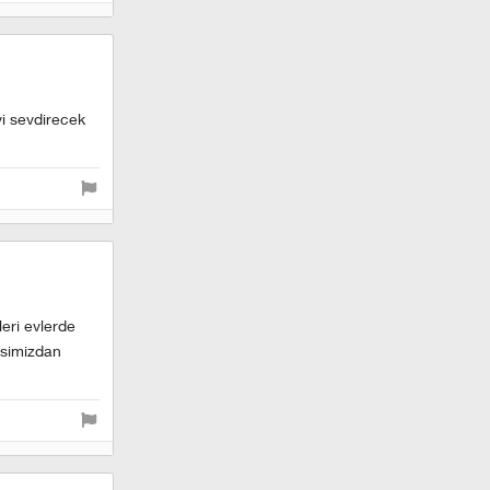
yi sevdirecek
leri evlerde
basimizdan