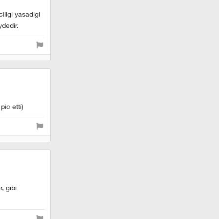
iligi yasadigi
dedir.
ic etti)
, gibi