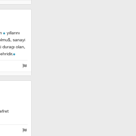
em
yıllarını
olmu$, sanayi
i duragı olan,
hridir.
efret