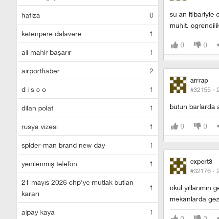
su an itibariyle
hafiza
0
muhit. ogrencili
ketenpere dalavere
1
0
0
ali mahir başarır
1
airporthaber
2
arrrap
d i s c o
1
#32155 ·
butun barlarda a
dilan polat
1
0
0
rusya vizesi
1
spider-man brand new day
1
expert3
yenilenmiş telefon
1
#32176 ·
21 mayıs 2026 chp'ye mutlak butlan
1
okul yillarimin g
kararı
mekanlarda gezi
alpay kaya
1
0
0