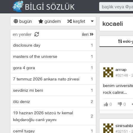
bugün
gündem
keşfet
kocaeli
en yeniler
ileri
eski-
disclosure day
1
masters of the universe
1
gora 4 gora
1
arrrap
#32148 ·
7 temmuz 2026 ankara nato zirvesi
1
benim universite
sevdiniz mi beni
1
rock calinir...
ölü deniz
2
0
0
19 haziran 2026 sözcü tv kemal
2
kılıçdaroğlu canlı yayını
sinirsahib
cemil tugay
1
#32151 ·