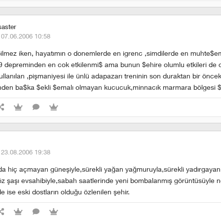
saster
·
07.06.2006 10:58
 bilmez iken, hayatımın o donemlerde en igrenc ,simdilerde en muhte$
9 depreminden en cok etkilenmi$ ama bunun $ehire olumlu etkileri de 
ullanılan ,pişmaniyesi ile ünlü adapazarı treninin son duraktan bir öncek
nden ba$ka $ekli $emalı olmayan kucucuk,minnacık marmara bölgesi $e
·
23.08.2006 19:38
rda hiç açmayan güneşiyle,sürekli yağan yağmuruyla,sürekli yadırgayan
öz şaşı evsahibiyle,sabah saatlerinde yeni bombalanmış görüntüsüyle n
de ise eski dostların olduğu özlenilen şehir.