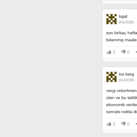
bgat
#420080 
son birkaç hafta
tükenmiş maale
0
0
ice berg
#420096 
vergi rekortmenl
olan ve bu takti
ekonomik veriler
sonraki nokta di
0
0