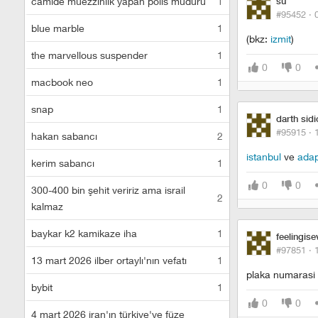
camide müezzinlik yapan polis müdürü
1
su
#95452 ·
blue marble
1
(bkz:
izmit
)
the marvellous suspender
1
0
0
macbook neo
1
snap
1
darth sid
#95915 ·
hakan sabancı
2
istanbul
ve
adap
kerim sabancı
1
0
0
300-400 bin şehit veririz ama israil
2
kalmaz
baykar k2 kamikaze iha
1
feelingise
#97851 ·
13 mart 2026 ilber ortaylı'nın vefatı
1
plaka numarasi
bybit
1
0
0
4 mart 2026 iran'ın türkiye'ye füze