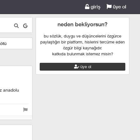
giriş
üye ol
neden bekliyorsun?
bu sözlük, duygu ve düşüncelerini özgürce
paylaştığın bir platform, hislerini tercüme eden
kötü
özgür bilgi kaynağıdır.
katkıda bulunmak istemez misin?
üye ol
iz anadolu