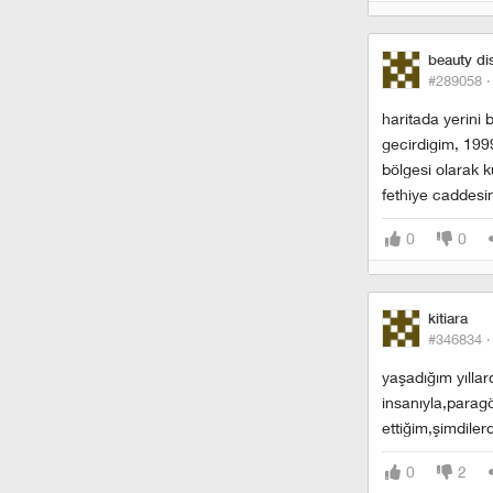
beauty di
#289058 
haritada yerini
gecirdigim, 199
bölgesi olarak k
fethiye caddesi
0
0
kitiara
#346834 
yaşadığım yılla
insanıyla,parag
ettiğim,şimdiler
0
2