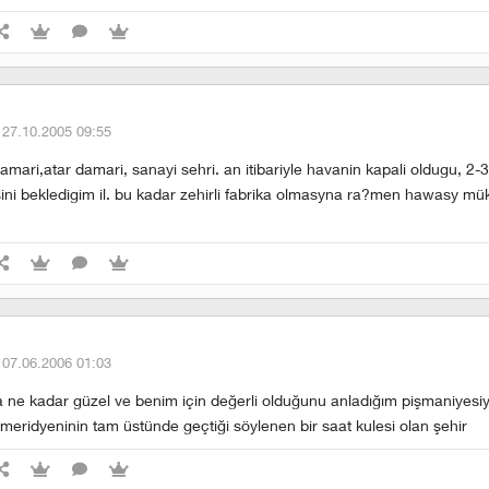
·
27.10.2005 09:55
amari,atar damari, sanayi sehri. an itibariyle havanin kapali oldugu, 2-
i bekledigim il. bu kadar zehirli fabrika olmasyna ra?men hawasy m
·
07.06.2006 01:03
ra ne kadar güzel ve benim için değerli olduğunu anladığım pişmaniyesiy
meridyeninin tam üstünde geçtiği söylenen bir saat kulesi olan şehir