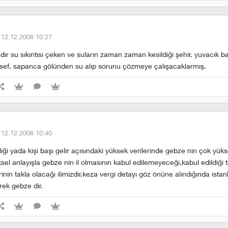
·
12.12.2006 10:27
dır su sıkıntısı çeken ve suların zaman zaman kesildiği şehir. yuvacık ba
sef. sapanca gölünden su alıp sorunu çözmeye çalışacaklarmış.
·
12.12.2006 10:40
iği yada kişi başı gelir açısındaki yüksek verilerinde gebze nin çok yüks
ksel anlayışla gebze nin il olmasının kabul edilemeyeceği,kabul edildiği 
inin takla olacağı ilimizdir.keza vergi detayı göz önüne alındığında ista
rek gebze dir.