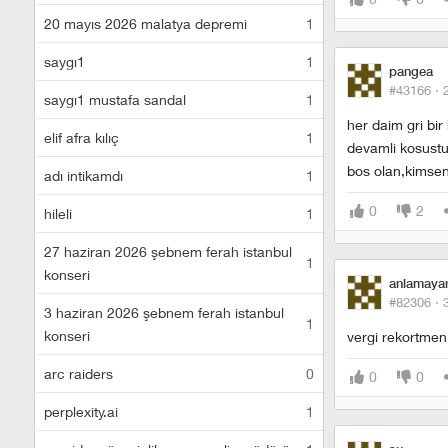
20 mayıs 2026 malatya depremi
1
saygı1
1
pangea
#43166 ·
saygı1 mustafa sandal
1
her daim gri bir
elif afra kılıç
1
devamli kosustu
bos olan,kimsen
adı intikamdı
1
0
2
hileli
1
27 haziran 2026 şebnem ferah istanbul
1
konseri
anlamay
#82306 ·
3 haziran 2026 şebnem ferah istanbul
1
konseri
vergi rekortmeni
arc raiders
0
0
0
perplexity.ai
1