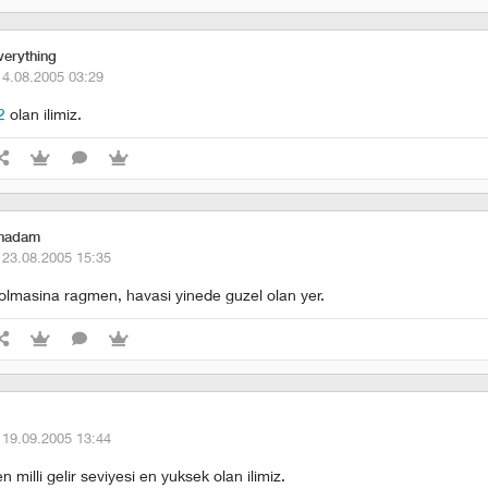
verything
14.08.2005 03:29
2
olan ilimiz.
anadam
·
23.08.2005 15:35
a olmasina ragmen, havasi yinede guzel olan yer.
·
19.09.2005 13:44
n milli gelir seviyesi en yuksek olan ilimiz.