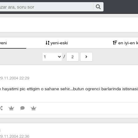
yeni
yeni-eski
en iyi-en 
/
2
29.11.2004 22:29
 hayatimi pic ettigim o sahane sehir...butun ogrenci barlarinda istisnas
i
29.11.2004 22:36