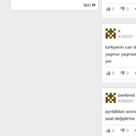
ileri
2
0
x
#128707 
turkiyenin can d
yagmur yagmasin
yer.
0
0
purebred
#288935 
ayrıldıktan son
saat değiştirme 
0
0