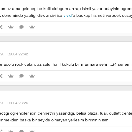
 comez ama gelecegine kefil oldugum arrrap isimli yazar adayinin ogrenc
k doneminde yaptigi divx arsivi ise
vivid
’e backup hizmeti verecek duzey
29.11.2004 22:42
nadolu rock calan, az sulu, hafif kokulu bir marmara sehri....(4 senemi p
29.11.2004 23:26
ectigi ogrenciler icin cennet’in yasandigi, belsa plaza, fuar, outlett center
nmekden baska bir seyide olmayan yerlesim biriminin ismi.