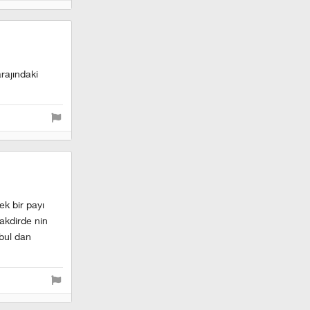
rajındaki
ek bir payı
takdirde nin
nbul dan