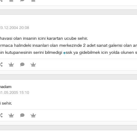
23.12.2004 20:08
 havasi olan insanin icini karartan ucube sehir.
rmaca halindeki insanlari olan merkezinde 2 adet sanat galerisi olan 
in kutupanesinin serini bilmedigi
ssk ya gidebilmek icin yolda olunen s
anadam
31.05.2005 15:10
 sehir.