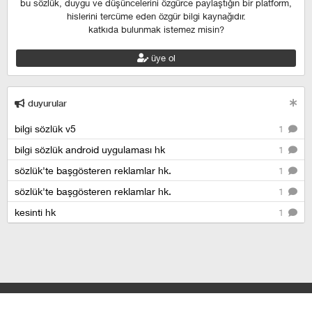
bu sözlük, duygu ve düşüncelerini özgürce paylaştığın bir platform,
hislerini tercüme eden özgür bilgi kaynağıdır.
katkıda bulunmak istemez misin?
üye ol
duyurular
bilgi sözlük v5
1
bilgi sözlük android uygulaması hk
1
sözlük'te başgösteren reklamlar hk.
1
sözlük'te başgösteren reklamlar hk.
1
kesinti hk
1