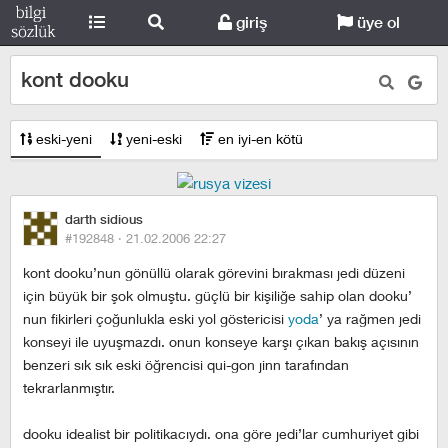
giriş
üye ol
kont dooku
eski-yeni
yeni-eski
en iyi-en kötü
darth sidious
#192848 ·
21.02.2006 22:27
kont dooku’nun gönüllü olarak görevini bırakması jedi düzeni
için büyük bir şok olmuştu. güçlü bir kişiliğe sahip olan dooku’
nun fikirleri çoğunlukla eski yol göstericisi
yoda
’ ya rağmen jedi
konseyi ile uyuşmazdı. onun konseye karşı çıkan bakış açısının
benzeri sık sık eski öğrencisi qui-gon jinn tarafından
tekrarlanmıştır.
dooku idealist bir politikacıydı. ona göre jedi’lar cumhuriyet gibi