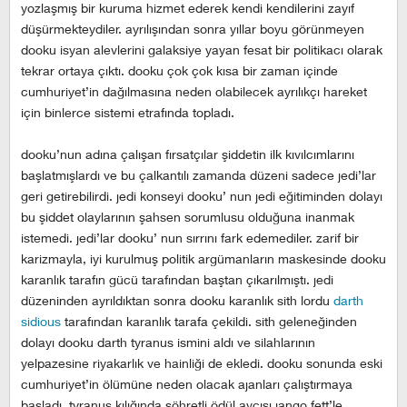
yozlaşmış bir kuruma hizmet ederek kendi kendilerini zayıf
düşürmekteydiler. ayrılışından sonra yıllar boyu görünmeyen
dooku isyan alevlerini galaksiye yayan fesat bir politikacı olarak
tekrar ortaya çıktı. dooku çok çok kısa bir zaman içinde
cumhuriyet’in dağılmasına neden olabilecek ayrılıkçı hareket
için binlerce sistemi etrafında topladı.
dooku’nun adına çalışan fırsatçılar şiddetin ilk kıvılcımlarını
başlatmışlardı ve bu çalkantılı zamanda düzeni sadece jedi’lar
geri getirebilirdi. jedi konseyi dooku’ nun jedi eğitiminden dolayı
bu şiddet olaylarının şahsen sorumlusu olduğuna inanmak
istemedi. jedi’lar dooku’ nun sırrını fark edemediler. zarif bir
karizmayla, iyi kurulmuş politik argümanların maskesinde dooku
karanlık tarafın gücü tarafından baştan çıkarılmıştı. jedi
düzeninden ayrıldıktan sonra dooku karanlık sith lordu
darth
sidious
tarafından karanlık tarafa çekildi. sith geleneğinden
dolayı dooku darth tyranus ismini aldı ve silahlarının
yelpazesine riyakarlık ve hainliği de ekledi. dooku sonunda eski
cumhuriyet’in ölümüne neden olacak ajanları çalıştırmaya
başladı. tyranus kılığında şöhretli ödül avcısı jango fett’le