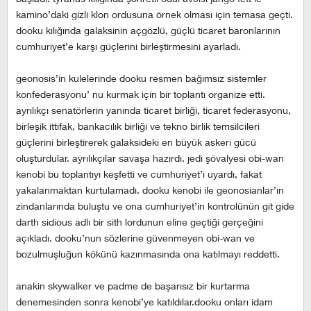
kamino’daki gizli klon ordusuna örnek olması için temasa geçti.
dooku kılığında galaksinin açgözlü, güçlü ticaret baronlarının
cumhuriyet’e karşı güçlerini birleştirmesini ayarladı.
geonosis’in kulelerinde dooku resmen bağımsız sistemler
konfederasyonu’ nu kurmak için bir toplantı organize etti.
ayrılıkçı senatörlerin yanında ticaret birliği, ticaret federasyonu,
birleşik ittifak, bankacılık birliği ve tekno birlik temsilcileri
güçlerini birleştirerek galaksideki en büyük askeri gücü
oluşturdular. ayrılıkçılar savaşa hazırdı. jedi şövalyesi obi-wan
kenobi bu toplantıyı keşfetti ve cumhuriyet’i uyardı, fakat
yakalanmaktan kurtulamadı. dooku kenobi ile geonosianlar’ın
zindanlarında buluştu ve ona cumhuriyet’in kontrolünün git gide
darth sidious adlı bir sith lordunun eline geçtiği gerçeğini
açıkladı. dooku’nun sözlerine güvenmeyen obi-wan ve
bozulmuşluğun kökünü kazınmasında ona katılmayı reddetti.
anakin skywalker ve padme de başarısız bir kurtarma
denemesinden sonra kenobi’ye katıldılar.dooku onları idam