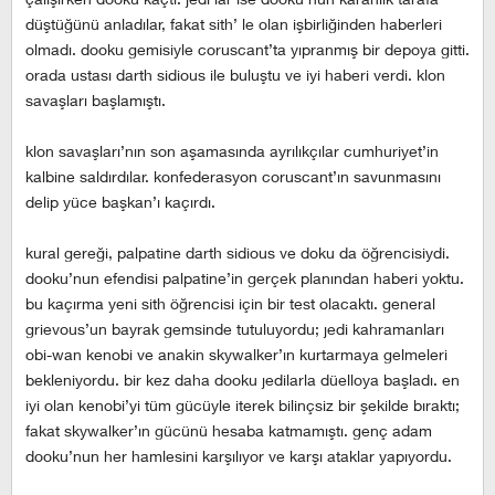
düştüğünü anladılar, fakat sith’ le olan işbirliğinden haberleri
olmadı. dooku gemisiyle coruscant’ta yıpranmış bir depoya gitti.
orada ustası darth sidious ile buluştu ve iyi haberi verdi. klon
savaşları başlamıştı.
klon savaşları’nın son aşamasında ayrılıkçılar cumhuriyet’in
kalbine saldırdılar. konfederasyon coruscant’ın savunmasını
delip yüce başkan’ı kaçırdı.
kural gereği, palpatine darth sidious ve doku da öğrencisiydi.
dooku’nun efendisi palpatine’in gerçek planından haberi yoktu.
bu kaçırma yeni sith öğrencisi için bir test olacaktı. general
grievous’un bayrak gemsinde tutuluyordu; jedi kahramanları
obi-wan kenobi ve anakin skywalker’ın kurtarmaya gelmeleri
bekleniyordu. bir kez daha dooku jedilarla düelloya başladı. en
iyi olan kenobi’yi tüm gücüyle iterek bilinçsiz bir şekilde bıraktı;
fakat skywalker’ın gücünü hesaba katmamıştı. genç adam
dooku’nun her hamlesini karşılıyor ve karşı ataklar yapıyordu.