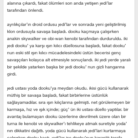
alanına çıkardı, fakat ölümleri son anda yetişen jedi’lar
tarafından önlendi.
ayrılıkçılar’ın droid ordusu jedi’lar ve sonrada yeni geliştirilmiş
klon ordusuyla savaşa başladı. dooku kaçmaya çalışırken
anakin skywalker ve obi-wan kenobi tarafından durduruldu. iki
jedi dooku’ ya karşı ışın kılıcı düellosuna başladı, fakat dooku’
nun eski stil ışın kılıcı mücadelesindeki üstün becerisi genç
savaşçıları kolayca alt etmesiyle sonuçlandı. iki jedi yerde yaralı
bir şekilde yatarken başka bir jedi dooku’ nun gizli hangarına
girdi.
jedi ustası yoda dooku’ya meydan okudu. ikisi gücü kullanarak
müthiş bir savaşa başladı, fakat birbirlerine üstünlük
sağlayamadılar. sıra ışın kılıçlarına gelmişti. net görülemeyen bir
karmaşa, hız ve ışık içinde; güç’ ün iki ustası düello yaptılar. bir
avantaj bulamayan dooku üzerlerine devrilmek üzere olan bir
turna ile kenobi ve skywalker’ı tehlikeye atmak suretiyle yoda’
nın dikkatini dağıttı. yoda gücü kullanarak jedi’lari kurtarmaya
çalışırken dooku kaçtı. jedi’lar ise dooku’nun karanlık tarafa