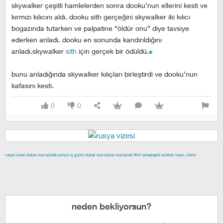
skywalker çeşitli hamlelerden sonra dooku’nun ellerini kesti ve
kırmızı kılıcını aldı. dooku sith gerçeğini skywalker iki kılıcı
bogazında tutarken ve palpatine “öldür onu” diye tavsiye
ederken anladı. dooku en sonunda kandırıldığını
anladı.skywalker
sith
için gerçek bir ödüldü.
bunu anladığında skywalker kılıçları birleştirdi ve dooku’nun
kafasını kesti.
0
0
rusya vizesi
dubai vize
sözlük scripti
iç giyim
dubai vize
dubai vize ücreti
flört
arkadaşlık
sohbet
mayo, bikini
izmir escort
maltepe escort
buca escort
denizli escort
çiğli
escort
çekmeköy escort
anadolu yakası escort
istanbul escort
şişli escort
esenyurt escort
beylikdüzü escort
neden bekliyorsun?