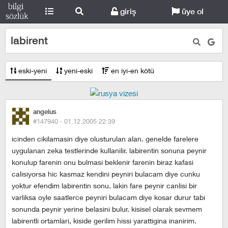
giriş
üye ol
labirent
eski-yeni
yeni-eski
en iyi-en kötü
angelus
#147940 ·
01.12.2005 22:39
icinden cikilamasin diye olusturulan alan. genelde farelere
uygulanan zeka testlerinde kullanilir. labirentin sonuna peynir
konulup farenin onu bulmasi beklenir farenin biraz kafasi
calisiyorsa hic kasmaz kendini peyniri bulacam diye cunku
yoktur efendim labirentin sonu. lakin fare peynir canlisi bir
varliksa oyle saatlerce peyniri bulacam diye kosar durur tabi
sonunda peynir yerine belasini bulur. kisisel olarak sevmem
labirentli ortamlari, kiside gerilim hissi yarattigina inanirim.