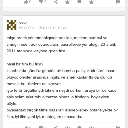
0
0
jesor
#1038993 ·
15.01.2012 10:45
tolga örnek yönetmenliginde çekilen, meltem cumbul ve
timuçin esen adli oyuncuların basrollerde yer aldigi, 23 aralık
2011 tarihinde vizyona giren film.
nasıl bir film bu film?
istanbul’da gündüz gündüz bir bomba patlıyor. bir sürü insan
ölüyor. ölenler arasında ingiliz ve amerikanlar fln da olunca
mesele bu ülkelere de sıçrıyor.
işte terör örgütleriydi bilmem neydi derken, araya bir de kaos
aşkı sokmuşlar tabi.olmazsa olmazı o filmlerin. böyleyken
böyle..
piyasadaki birçok filme nazaran izlenebilecek potansiyelde bir
film. iyi film yani iyi, muhteşem olmasa da.
0
0