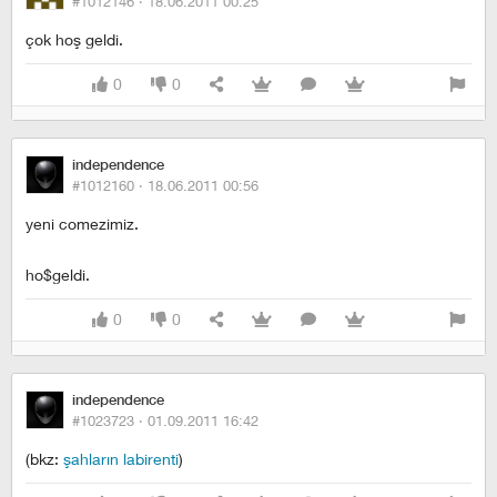
#1012146 ·
18.06.2011 00:25
çok hoş geldi.
0
0
independence
#1012160 ·
18.06.2011 00:56
yeni comezimiz.
ho$geldi.
0
0
independence
#1023723 ·
01.09.2011 16:42
(bkz:
şahların labirenti
)