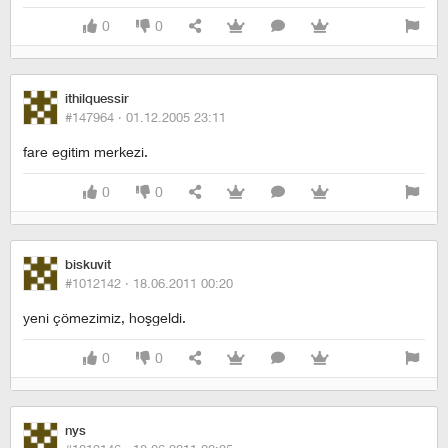
0
0
ithilquessir
#147964 ·
01.12.2005 23:11
fare egitim merkezi.
0
0
biskuvit
#1012142 ·
18.06.2011 00:20
yeni çömezimiz, hoşgeldi.
0
0
nys