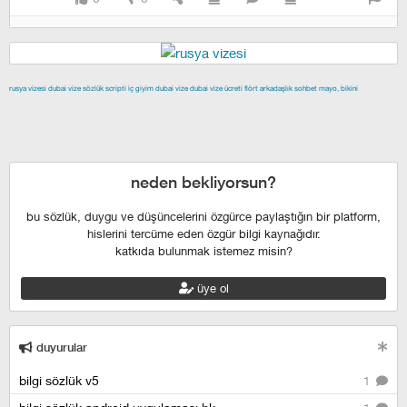
rusya vizesi
dubai vize
sözlük scripti
iç giyim
dubai vize
dubai vize ücreti
flört
arkadaşlık
sohbet
mayo, bikini
izmir escort
maltepe escort
buca escort
denizli escort
çiğli
escort
çekmeköy escort
anadolu yakası escort
istanbul escort
şişli escort
esenyurt escort
beylikdüzü escort
neden bekliyorsun?
bu sözlük, duygu ve düşüncelerini özgürce paylaştığın bir platform,
hislerini tercüme eden özgür bilgi kaynağıdır.
katkıda bulunmak istemez misin?
üye ol
duyurular
bilgi sözlük v5
1