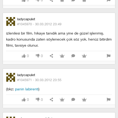
ladycapulet
#1045970 ·
30.03.2012 23:49
izlenilesi bir film. hikaye tanıdık ama yine de güzel işlenmiş.
kadro konusunda zaten söylenecek çok söz yok. henüz bitirdim
filmi, tavsiye olunur.
0
0
ladycapulet
#1045971 ·
30.03.2012 23:55
(bkz:
panin labirenti
)
0
0