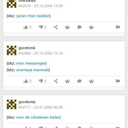
sinirsahibi
#42978 ·
23.12.2004 14:59
(bkz:
yaran msn nickleri
)
0
0
goretomb
#42982 ·
23.12.2004 15:10
(bkz:
msn messenger
)
(bkz:
aramaya inanmak
)
0
2
goretomb
#54111 ·
23.01.2005 00:09
(bkz:
msn de cilvelesen kizlar
)