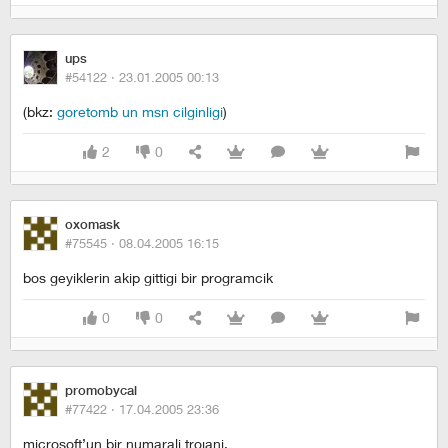
ups
#54122 ·
23.01.2005 00:13
(bkz:
goretomb un msn cilginligi
)
2
0
oxomask
#75545 ·
08.04.2005 16:15
bos geyiklerin akip gittigi bir programcik
0
0
promobycal
#77422 ·
17.04.2005 23:36
microsoft’un bir numarali trojani.