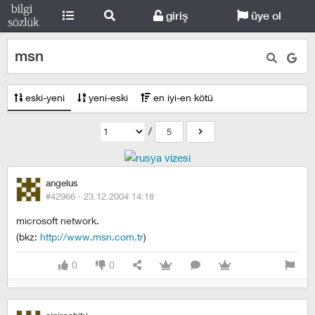
giriş
üye ol
msn
eski-yeni
yeni-eski
en iyi-en kötü
/
5
angelus
#42966 ·
23.12.2004 14:18
microsoft network.
(bkz:
http://www.msn.com.tr
)
0
0