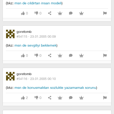
(bkz:
msn de cildirtan insan modeli
)
0
0
goretomb
#54115 ·
23.01.2005 00:09
(bkz:
msn de sevgiliyi beklemek
)
0
0
goretomb
#54116 ·
23.01.2005 00:10
(bkz:
msn de konusmaktan sozlukte yazamamak sorunu
)
2
0