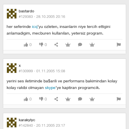
bastardo
#129383 ·
28.10.2005 20:16
her seferinde
icq
’yu ozleten, insanlarin niye tercih ettigini
anlamadigim, mecburen kullanilan, yetersiz program.
0
0
x
#130999 ·
01.11.2005 15:08
yerini ses iletiminde ba$arili ve performans bakimindan kolay
kolay rakibi olmayan
skype
’ye kaptiran programcik.
0
0
karakylyc
#142840 ·
20.11.2005 23:17