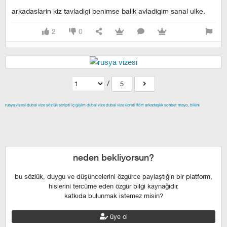
arkadaslarin kiz tavladigi benimse balik avladigim sanal ulke.
2
0
/
5
rusya vizesi
dubai vize
sözlük scripti
iç giyim
dubai vize
dubai vize ücreti
flört
arkadaşlık
sohbet
mayo, bikini
izmir escort
maltepe escort
buca escort
denizli escort
çiğli
escort
çekmeköy escort
anadolu yakası escort
istanbul escort
şişli escort
esenyurt escort
beylikdüzü escort
neden bekliyorsun?
bu sözlük, duygu ve düşüncelerini özgürce paylaştığın bir platform,
hislerini tercüme eden özgür bilgi kaynağıdır.
katkıda bulunmak istemez misin?
üye ol