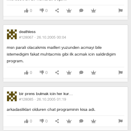
0
0
deathless
#128067 ·
26.10.2005 00:04
msn parali olacakmis mailleri yuzunden acmayi bile
istemedigim fakat muhtacmis gibi ilk acmak icin saldirdigim
program.
0
0
bir prens bulmak icin her kurbagayi opmek gerekmez
#128085 ·
26.10.2005 01:19
arkadasliklari olduren chat programinin kisa adi.
0
0