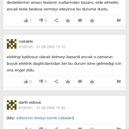
desteklerinin amaci teslanin icatlarindan kazanc elde etmekti;
ancak tesla bedava vermeyi isteyince bu duruma dustu.
1
0
cuizable
#103145 ·
31.08.2005 15:12
elektrigi kablosuz olarak iletmeyi basardi ancak o zamanin
buyuk elektrik dagiticilarindan biri bu durum isine gelmedigi icin
ona engel oldu.
0
0
darth sidious
#103161 ·
31.08.2005 15:30
(bkz:
edisonun teslayi ezme cabalari
)