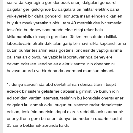
sonra da kaynagina geri donecek enerji dalgalari gonderdi.
dalgalar geri geldiginde bu dalgalara bir miktar elektrik daha
yukleyerek bir daha gonderdi. sonucta insan elinden cikan en
buyuk simsek yaratilmis oldu. tam 40 metrelik dev bir simsekti
tesla’nin bu deney sonucunda elde ettigi rekor hala
kirilamamistir. simsegin gurultusu 35 km. mesafeden isitildi.
laboratuvarin etrafindaki alan garip bir mavi isikla kaplandi. ama
butun bunlar tesla’nin esas gosterisi oncesinde yaptigi isinma
calismalari gibiydi. ne yazik ki laboratuvarinda deneylere
devam ederken kendine ait elektrik santralinin donanimini
havaya ucurdu ve bir daha da onarmasi mumkun olmadi.
1. dunya savasi’nda abd devleti alman denizaltilarini tespit
edecek bir sistem gelistirme cabasina girmisti ve bunun icin
edison’dan yardim istemisti. tesla’nin bu konudaki onerisi enerji
dalgalari kullanmak oldu. bugun bu sisteme radar demekteyiz.
edison, tesla’nin onerisini dogal olarak reddetti. cok sacma bir
oneriydi ona gore bu oneri. dunya, bu nedenle radarin icadini
25 sene beklemek zorunda kaldi.