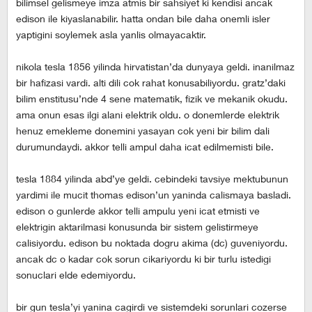
bilimsel gelismeye imza atmis bir sahsiyet ki kendisi ancak
edison ile kiyaslanabilir. hatta ondan bile daha onemli isler
yaptigini soylemek asla yanlis olmayacaktir.
nikola tesla 1856 yilinda hirvatistan’da dunyaya geldi. inanilmaz
bir hafizasi vardi. alti dili cok rahat konusabiliyordu. gratz’daki
bilim enstitusu’nde 4 sene matematik, fizik ve mekanik okudu.
ama onun esas ilgi alani elektrik oldu. o donemlerde elektrik
henuz emekleme donemini yasayan cok yeni bir bilim dali
durumundaydi. akkor telli ampul daha icat edilmemisti bile.
tesla 1884 yilinda abd’ye geldi. cebindeki tavsiye mektubunun
yardimi ile mucit thomas edison’un yaninda calismaya basladi.
edison o gunlerde akkor telli ampulu yeni icat etmisti ve
elektrigin aktarilmasi konusunda bir sistem gelistirmeye
calisiyordu. edison bu noktada dogru akima (dc) guveniyordu.
ancak dc o kadar cok sorun cikariyordu ki bir turlu istedigi
sonuclari elde edemiyordu.
bir gun tesla’yi yanina cagirdi ve sistemdeki sorunlari cozerse