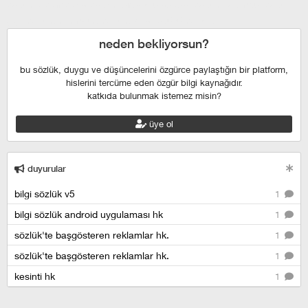
escort
çekmeköy escort
anadolu yakası escort
istanbul escort
şişli escort
esenyurt escort
beylikdüzü escort
neden bekliyorsun?
bu sözlük, duygu ve düşüncelerini özgürce paylaştığın bir platform,
hislerini tercüme eden özgür bilgi kaynağıdır.
katkıda bulunmak istemez misin?
üye ol
duyurular
bilgi sözlük v5
1
bilgi sözlük android uygulaması hk
1
sözlük'te başgösteren reklamlar hk.
1
sözlük'te başgösteren reklamlar hk.
1
kesinti hk
1