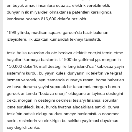
en buyuk amaci insanlara ucuz ac elektrik verebilmekti.
dunyanin ilk milyarderi olmaktansa patentleri karsiliginda
kendisine odenen 216,600 dolar’a razi oldu.
1898 yilinda, madison square garden’da hazir bulunan
izleyicilere, ilk uzaktan kumandali tekneyi tanistirdi.
tesla halka ucuzdan da ote bedava elektrik enerjisi temin etme
hayalleri kurmaya baslamisti. 1900’de yatirimci j.p. morgan’in
150,000 dolar’lik malî destegi ile long island’da "kablosuz yayin
sistemi"ni kurdu. bu yayin kulesi dunyanin ilk telefon ve telgraf
hizmeti verecek, ayni zamanda dunyaya resim, borsa haberleri
ve hava durumu yayini yapacak bir tasarimdi. morgan bunun
gercek anlamda "bedava enerji" oldugunu anlayinca destegini
cekti. morgan’in destegini cekmesi tesla’yi finansal sorunlar
icine surukledi. kule, hurda fiyatina alacaklilara satildi. dunya
tesla’nin catlak oldugunu dusunmeye baslamisti. o donemde
sesin, resimlerin ve elektrigin bu sekilde yayilmasi duyulmus
sey degildi cunku.