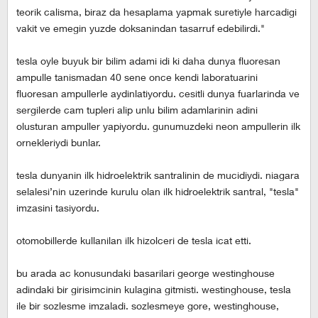
teorik calisma, biraz da hesaplama yapmak suretiyle harcadigi
vakit ve emegin yuzde doksanindan tasarruf edebilirdi."
tesla oyle buyuk bir bilim adami idi ki daha dunya fluoresan
ampulle tanismadan 40 sene once kendi laboratuarini
fluoresan ampullerle aydinlatiyordu. cesitli dunya fuarlarinda ve
sergilerde cam tupleri alip unlu bilim adamlarinin adini
olusturan ampuller yapiyordu. gunumuzdeki neon ampullerin ilk
ornekleriydi bunlar.
tesla dunyanin ilk hidroelektrik santralinin de mucidiydi. niagara
selalesi’nin uzerinde kurulu olan ilk hidroelektrik santral, "tesla"
imzasini tasiyordu.
otomobillerde kullanilan ilk hizolceri de tesla icat etti.
bu arada ac konusundaki basarilari george westinghouse
adindaki bir girisimcinin kulagina gitmisti. westinghouse, tesla
ile bir sozlesme imzaladi. sozlesmeye gore, westinghouse,