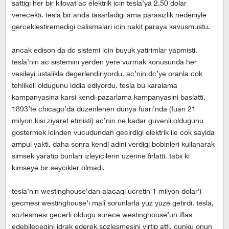
sattigi her bir kilovat ac elektrik icin tesla’ya 2.50 dolar
verecekti. tesla bir anda tasarladigi ama parasizlik nedeniyle
gerceklestiremedigi calismalari icin nakit paraya kavusmustu.
ancak edison da dc sistemi icin buyuk yatirimlar yapmisti.
tesla’nin ac sistemini yerden yere vurmak konusunda her
vesileyi ustalikla degerlendiriyordu. ac’nin dc’ye oranla cok
tehlikeli oldugunu iddia ediyordu. tesla bu karalama
kampanyasina karsi kendi pazarlama kampanyasini baslatti.
1893’te chicago’da duzenlenen dunya fuari’nda (fuari 21
milyon kisi ziyaret etmisti) ac’nin ne kadar guvenli oldugunu
gostermek icinden vucudundan gecirdigi elektrik ile cok sayida
ampul yakti. daha sonra kendi adini verdigi bobinleri kullanarak
simsek yaratip bunlari izleyicilerin uzerine firlatti. tabii ki
kimseye bir seycikler olmadi.
tesla’nin westinghouse’dan alacagi ucretin 1 milyon dolar’i
gecmesi westinghouse’i malî sorunlarla yuz yuze getirdi. tesla,
sozlesmesi gecerli oldugu surece westinghouse’un iflas
edebilecegini idrak ederek sozlesmesini yirtip atti. cunku onun