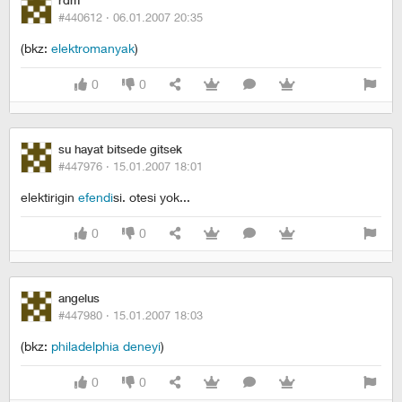
rdm
#440612 ·
06.01.2007 20:35
(bkz:
elektromanyak
)
0
0
su hayat bitsede gitsek
#447976 ·
15.01.2007 18:01
elektirigin
efendi
si. otesi yok...
0
0
angelus
#447980 ·
15.01.2007 18:03
(bkz:
philadelphia deneyi
)
0
0