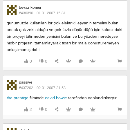
beyaz komur
#436390 ·
01.01.2007 15:31
günümüzde kullanılan bir çok elektrikli eşyanın temelini bulan
ancak çok zeki olduğu ve çok fazla düşündüğü için kafasındaki
bir projeyi bitirmeden yenisini bulan ve bu yüzden neredeyse
hiçbir projesini tamamlayarak ticari bir mala dönüştüremeyen
anlaşılmamış dahi.
0
0
passive
#437202 ·
02.01.2007 21:53
the prestige
filminde
david bowie
tarafından canlandırılmıştır.
2
0