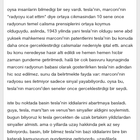
oysa insanlarin bilmedigi bir sey vardi. tesla’nin, marconi’nin
"radyoyu icat ettim" diye ortaya cikmasindan 10 sene once
radyonun temel calisma prensiplerini ortaya koymus
olduguydu. aslinda, 1943 yilinda yani tesla’nin oldugu sene abd
yuksek mahkemesi marconi’nin patentlerini tesla’nin bu konuda
daha once gerceklestirdigi calismalar nedeniyle iptal etti. ancak
bu konu neredeyse hasir alti edildi ve hemen hemen hicbir
zaman gundeme getirilmedi. halâ bir cok basvuru kaynaginda
marconi radyonun babasi olarak gosterilirken tesla’nin adindan
hic soz edilmez. sunu da belirtmekte fayda var: marconi’nin
radyosu ses iletmiyor sadece sinyal yayabiliyordu. oysa bu,
tesla’nin marconi’den seneler once gerceklestirdigi bir seydi.
iste bu noktada basin tesla’nin iddialarini abartmaya basladi.
guya, tesla, mars’tan ve venus’ten sinyaller aldigini soylemisti.
bugun biliyoruz ki tesla gercekten de uzak birtakim yildizlardan
sinyaller almisti. ama o yillarda uzay hakkinda pek az sey
biliniyordu. basin, bilir bilmez tesla’nin bazi iddialarini bire bin
katarak kamuoyunun gundemine getiriyordu. uzaylilarla