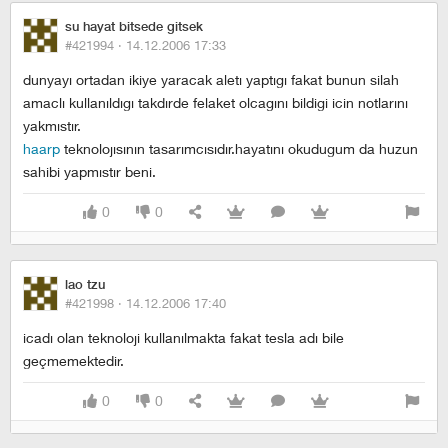
su hayat bitsede gitsek
#421994 ·
14.12.2006 17:33
dunyayı ortadan ikiye yaracak aletı yaptıgı fakat bunun silah
amaclı kullanıldıgı takdırde felaket olcagını bildigi icin notlarını
yakmıstır.
haarp
teknolojısının tasarımcısıdır.hayatını okudugum da huzun
sahibi yapmıstır beni.
0
0
lao tzu
#421998 ·
14.12.2006 17:40
icadı olan teknoloji kullanılmakta fakat tesla adı bile
geçmemektedir.
0
0