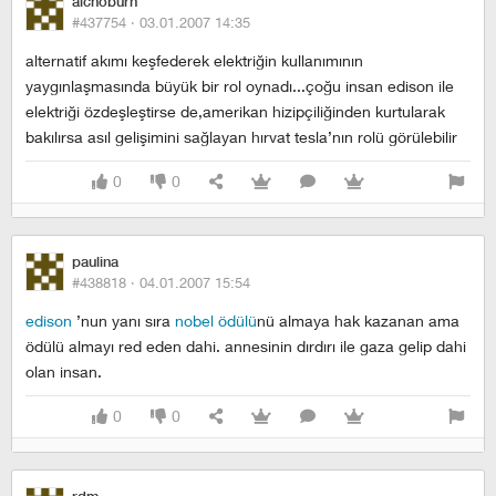
alchoburn
#437754 ·
03.01.2007 14:35
alternatif akımı keşfederek elektriğin kullanımının
yaygınlaşmasında büyük bir rol oynadı...çoğu insan edison ile
elektriği özdeşleştirse de,amerikan hizipçiliğinden kurtularak
bakılırsa asıl gelişimini sağlayan hırvat tesla’nın rolü görülebilir
0
0
paulina
#438818 ·
04.01.2007 15:54
edison
’nun yanı sıra
nobel ödülü
nü almaya hak kazanan ama
ödülü almayı red eden dahi. annesinin dırdırı ile gaza gelip dahi
olan insan.
0
0