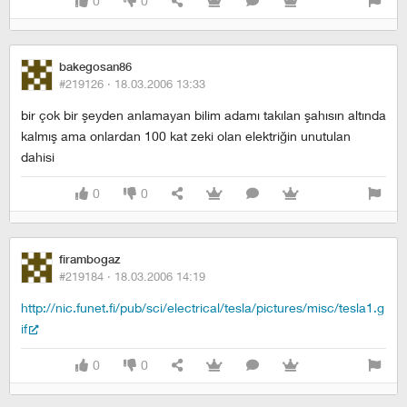
0
0
bakegosan86
#219126 ·
18.03.2006 13:33
bir çok bir şeyden anlamayan bilim adamı takılan şahısın altında
kalmış ama onlardan 100 kat zeki olan elektriğin unutulan
dahisi
0
0
firambogaz
#219184 ·
18.03.2006 14:19
http://nic.funet.fi/pub/sci/electrical/tesla/pictures/misc/tesla1.g
if
0
0