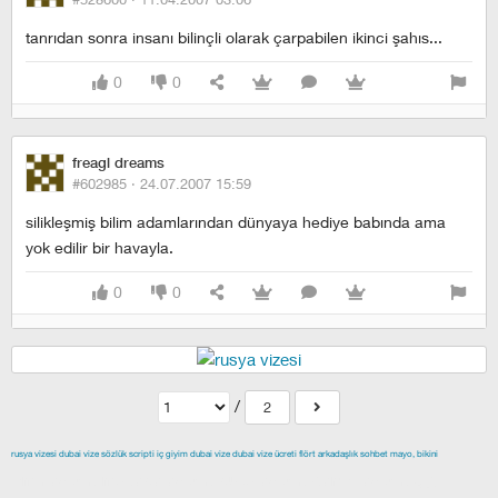
tanrıdan sonra insanı bilinçli olarak çarpabilen ikinci şahıs...
0
0
freagl dreams
#602985 ·
24.07.2007 15:59
silikleşmiş bilim adamlarından dünyaya hediye babında ama
yok edilir bir havayla.
0
0
/
2
rusya vizesi
dubai vize
sözlük scripti
iç giyim
dubai vize
dubai vize ücreti
flört
arkadaşlık
sohbet
mayo, bikini
izmir escort
maltepe escort
buca escort
denizli escort
çiğli