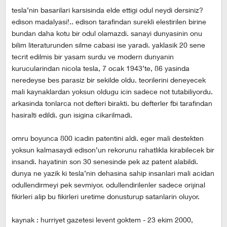
tesla’nin basarilari karsisinda elde ettigi odul neydi dersiniz?
edison madalyasi!.. edison tarafindan surekli elestirilen birine
bundan daha kotu bir odul olamazdi. sanayi dunyasinin onu
bilim literaturunden silme cabasi ise yaradi. yaklasik 20 sene
tecrit edilmis bir yasam surdu ve modern dunyanin
kurucularindan nicola tesla, 7 ocak 1943’te, 86 yasinda
neredeyse bes parasiz bir sekilde oldu. teorilerini deneyecek
mali kaynaklardan yoksun oldugu icin sadece not tutabiliyordu.
arkasinda tonlarca not defteri birakti. bu defterler fbi tarafindan
hasiralti edildi. gun isigina cikarilmadi.
omru boyunca 800 icadin patentini aldi. eger mali destekten
yoksun kalmasaydi edison’un rekorunu rahatlikla kirabilecek bir
insandi. hayatinin son 30 senesinde pek az patent alabildi.
dunya ne yazik ki tesla’nin dehasina sahip insanlari mali acidan
odullendirmeyi pek sevmiyor. odullendirilenler sadece orijinal
fikirleri alip bu fikirleri uretime donusturup satanlarin oluyor.
kaynak : hurriyet gazetesi levent goktem - 23 ekim 2000,