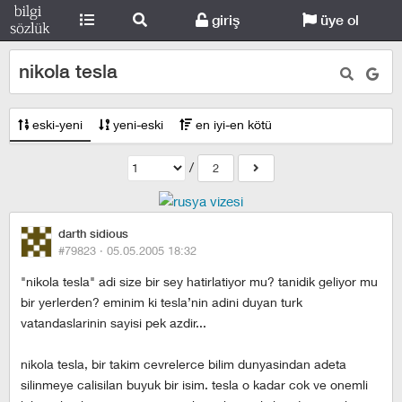
giriş
üye ol
nikola tesla
eski-yeni
yeni-eski
en iyi-en kötü
/
2
darth sidious
#79823 ·
05.05.2005 18:32
"nikola tesla" adi size bir sey hatirlatiyor mu? tanidik geliyor mu
bir yerlerden? eminim ki tesla’nin adini duyan turk
vatandaslarinin sayisi pek azdir...
nikola tesla, bir takim cevrelerce bilim dunyasindan adeta
silinmeye calisilan buyuk bir isim. tesla o kadar cok ve onemli