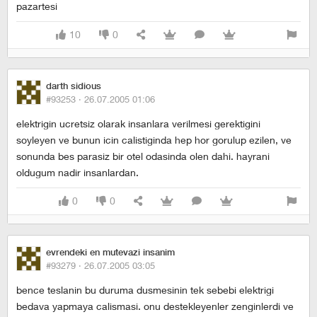
pazartesi
10
0
darth sidious
#93253 ·
26.07.2005 01:06
elektrigin ucretsiz olarak insanlara verilmesi gerektigini
soyleyen ve bunun icin calistiginda hep hor gorulup ezilen, ve
sonunda bes parasiz bir otel odasinda olen dahi. hayrani
oldugum nadir insanlardan.
0
0
evrendeki en mutevazi insanim
#93279 ·
26.07.2005 03:05
bence teslanin bu duruma dusmesinin tek sebebi elektrigi
bedava yapmaya calismasi. onu destekleyenler zenginlerdi ve