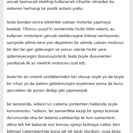
ancak tasinacak elektrigi kullanacak cihazlar olmadan bu
sistemin herhangi bir pratik anlami yoktu.
tesla bundan sonra elektrikle calisan motorlar yapmaya
basladi. 19uncu yuzyil’in sonlarinda hicbir bilim adami, ac
kullanan motorlarin gercek olabilecegine ihtimal vermiyordu.
saniyede altmis kere yon degistiren bir akimla calisan motorun
bir ileri bir geri gidecegini ve sonuc olarak hicbir yere
gidemeyecegini dusunuyorlardi. tesla boyle dusunenleri
yaniltarak ilk ac elektrik motorunu icat etti.
tesla’nin en onemli ozelliklerinden biri oturup soyle ya da boyle
bir cihaz ya da sistem gelistirecegini soylemesi sonra da bunu
gercekten de aynen dedigi gibi yapmasiydi.
bir keresinde, edison’un calisma yontemleri hakkinda soyle
konusmustu: "edison, bir samanlikta kayip bir igneyi bulmak
durumunda olsa bir balarisi caliskanligi ile tum samanlarin
altina tek tek bakarak soz konusu igneyi bulmaya calisir. ben
bilimsel calismalarinda buna sik sik tanik olurdum. oysa biraz