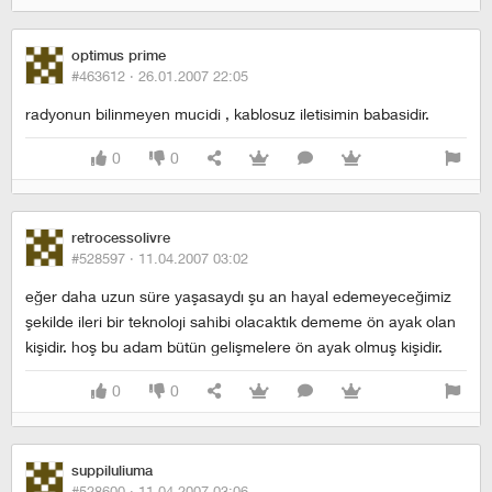
optimus prime
#463612 ·
26.01.2007 22:05
radyonun bilinmeyen mucidi , kablosuz iletisimin babasidir.
0
0
retrocessolivre
#528597 ·
11.04.2007 03:02
eğer daha uzun süre yaşasaydı şu an hayal edemeyeceğimiz
şekilde ileri bir teknoloji sahibi olacaktık dememe ön ayak olan
kişidir. hoş bu adam bütün gelişmelere ön ayak olmuş kişidir.
0
0
suppiluliuma
#528600 ·
11.04.2007 03:06