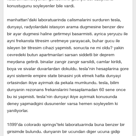
konustugunu soyleyenler bile vardi.
manhattan’daki laboratuarinda calismalarini surduren tesla,
dunyayi, radyolardaki istasyon arama dugmesine benzer dev
bir ayar dugmesi haline getirmeyi basarmisti. ayrica yeryuzu ile
ayni frekansta titresim uretmeye yarayacak, buhar gucu ile
isleyen bir titresim cihazi yapmisti. sonucta ne mi oldu? yakin
cevredeki butun apartmanlari sarsan siddetli bir deprem
meydana getirdi. binalar zangir zangir sarsildi, camlar kirildi,
boya ve sivalar duvarlardan dokuldu. tesla’nin hesaplarina gore
ayni sistemle empire state binasini yok etmek hatta dunyayi
ortasindan ikiye ayirmak da pekala mumkundu. tesla, bilim
dunyanin rezonans frekanslarini hesaplamadan 60 sene once
bu isi yapmisti. tesla’nin dunyayi ikiye ayirmak konusunda
deney yapmadigini dusunenler varsa hemen soyleyelim ki
yaniliyorlar.
1899’da colorado springs’teki laboratuarinda buna benzer bir
girisimde bulundu. dunyanin bir ucundan diger ucuna gidip