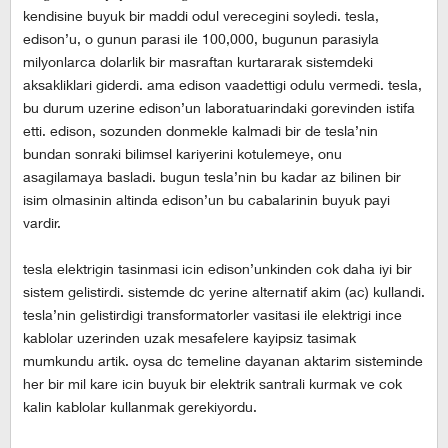
kendisine buyuk bir maddi odul verecegini soyledi. tesla,
edison’u, o gunun parasi ile 100,000, bugunun parasiyla
milyonlarca dolarlik bir masraftan kurtararak sistemdeki
aksakliklari giderdi. ama edison vaadettigi odulu vermedi. tesla,
bu durum uzerine edison’un laboratuarindaki gorevinden istifa
etti. edison, sozunden donmekle kalmadi bir de tesla’nin
bundan sonraki bilimsel kariyerini kotulemeye, onu
asagilamaya basladi. bugun tesla’nin bu kadar az bilinen bir
isim olmasinin altinda edison’un bu cabalarinin buyuk payi
vardir.
tesla elektrigin tasinmasi icin edison’unkinden cok daha iyi bir
sistem gelistirdi. sistemde dc yerine alternatif akim (ac) kullandi.
tesla’nin gelistirdigi transformatorler vasitasi ile elektrigi ince
kablolar uzerinden uzak mesafelere kayipsiz tasimak
mumkundu artik. oysa dc temeline dayanan aktarim sisteminde
her bir mil kare icin buyuk bir elektrik santrali kurmak ve cok
kalin kablolar kullanmak gerekiyordu.