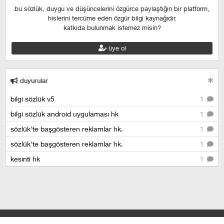
bu sözlük, duygu ve düşüncelerini özgürce paylaştığın bir platform,
hislerini tercüme eden özgür bilgi kaynağıdır.
katkıda bulunmak istemez misin?
üye ol
duyurular
bilgi sözlük v5
1
bilgi sözlük android uygulaması hk
1
sözlük'te başgösteren reklamlar hk.
1
sözlük'te başgösteren reklamlar hk.
1
kesinti hk
1