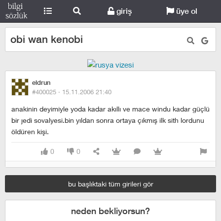
giriş
üye ol
obi wan kenobi
eldrun
#400025 ·
15.11.2006 21:40
anakinin deyimiyle yoda kadar akıllı ve mace windu kadar güçlü
bir jedi sovalyesi.bin yıldan sonra ortaya çıkmış ilk sith lordunu
öldüren kişi.
0
0
bu başlıktaki tüm girileri gör
neden bekliyorsun?