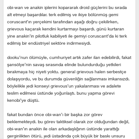
obi-wan ve anakin iplerini kopararak droid güçlerini bu sırada
alt etmeyi başardılar. terk edilmiş ve ikiye bölünmüş gemi
coruscant’ın yerçekimi tarafından aşağı doğru çekilirken,
grievous kaçarak kendini kurtarmayı başardı. günü kurtaran
yine anakin’in pilotluk kabiliyeti ile gemiyi coruscant’da ki terk
edilmiş bir endüstriyel sektöre indirmesiydi.
dooku’nun ölümüyle, cumhuriyet artık zafer ilan edebilirdi, fakat
şansölye’nin savaş sırasında elinde bulundurduğu yetkileri
bırakmaya hiç niyeti yoktu. general grievous halen serbestçe
dolaşıyordu, ve bu durumda güvenliğin sağlanması imkansızdı.
böylelikle jedi konseyi grievous’un yakalanması ve adalete
teslim edilmesi üstünde yoğunlaştı. bunu yapma görevi
kenobi’ye düştü.
fakat bundan önce obi-wan’ı bir başka zor görev
beklemekteydi. bu görev taktiksel olarak zor olduğundan değil,
obi-wan’ın anakin ile olan arkadaşlığının üstünde yarattığı
gerginlikten ötürü, jedi üstadında çok büyük bir baskı unsuru