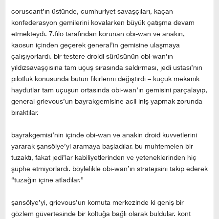
coruscant’ın üstünde, cumhuriyet savaşçıları, kaçan
konfederasyon gemilerini kovalarken büyük çatışma devam
etmekteydi. 7.filo tarafından korunan obi-wan ve anakin,
kaosun içinden geçerek general’in gemisine ulaşmaya
çalışıyorlardı. bir testere droidi sürüsünün obi-wan’ın
yıldızsavaşçısına tam uçuş sırasında saldırması, jedi ustası’nın
pilotluk konusunda bütün fikirlerini değiştirdi – küçük mekanik
haydutlar tam uçuşun ortasında obi-wan’ın gemisini parçalayıp,
general grievous’un bayrakgemisine acil iniş yapmak zorunda
bıraktılar.
bayrakgemisi’nin içinde obi-wan ve anakin droid kuvvetlerini
yararak şansölye’yi aramaya başladılar. bu muhtemelen bir
tuzaktı, fakat jedi’lar kabiliyetlerinden ve yeteneklerinden hiç
şüphe etmiyorlardı. böylelikle obi-wan’ın stratejisini takip ederek
“tuzağın içine atladılar.”
şansölye’yi, grievous’un komuta merkezinde ki geniş bir
gözlem güvertesinde bir koltuğa bağlı olarak buldular. kont