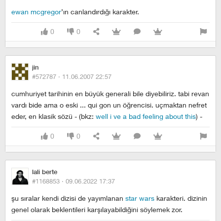
ewan mcgregor
’ın canlandırdığı karakter.
0
0
jin
#572787 ·
11.06.2007 22:57
cumhuriyet tarihinin en büyük generali bile diyebiliriz. tabi revan
vardı bide ama o eski ... qui gon un öğrencisi. uçmaktan nefret
eder, en klasik sözü - (bkz:
well i ve a bad feeling about this
) -
0
0
lali berte
#1168853 ·
09.06.2022 17:37
şu sıralar kendi dizisi de yayımlanan
star wars
karakteri. dizinin
genel olarak beklentileri karşılayabildiğini söylemek zor.