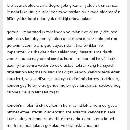
kiralayarak alderaan’a doğru yola çıkarlar. yolculuk sırasında,
kenobi luke’un ışın kılıcı eğitimine başlar. bu sırada alderaan’ın
ölüm yıldızı tarafından yok edildiği ortaya çıkar.
gemileri imparatorluk tarafından yakalanır ve ölüm yıldızı’nda
esir alınır. kenobi, gemiyi tutan çekici ışını etkisiz hale getirme
görevini üzerine alır. güç sayesinde fırtına birlikleri ve
imparatorluk subaylarından saklanmayı başarır ama darth
vader onu bu sayede hisseder. kara lord, kenobi ile yüzleşir.
uzun yıllar sonra vader ve eski ustası tekrar karşı karşıyadır.
diğerlerinin kaçmasını sağlamak için kenobi kendini feda eder.
kara lord, yaşlı jedi’ya ışın kılıcıyla öldürücü darbeyi indirirken,
kenobi güç’le bir olur. geride hiç bir şey bırakmaz, sadece boş
cübbesi ve ışın kılıcı kalmıştır.
kenobi’nin ölümü skywalker’ın hem asi ittifak’a hem de güce
hizmet etme isteğini güçlendirir. zor anlarda kenobi’nin sesi
luke’a ulaşarak ona rehberlik etmektedir. daha sonra kenobi
ruh formunda luke’a gözükür ve ona usta yoda’nın