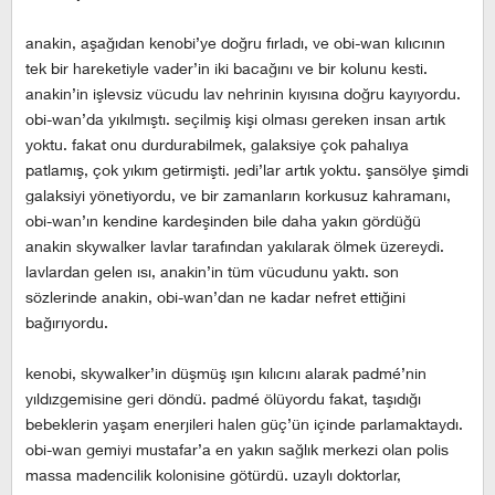
anakin, aşağıdan kenobi’ye doğru fırladı, ve obi-wan kılıcının
tek bir hareketiyle vader’in iki bacağını ve bir kolunu kesti.
anakin’in işlevsiz vücudu lav nehrinin kıyısına doğru kayıyordu.
obi-wan’da yıkılmıştı. seçilmiş kişi olması gereken insan artık
yoktu. fakat onu durdurabilmek, galaksiye çok pahalıya
patlamış, çok yıkım getirmişti. jedi’lar artık yoktu. şansölye şimdi
galaksiyi yönetiyordu, ve bir zamanların korkusuz kahramanı,
obi-wan’ın kendine kardeşinden bile daha yakın gördüğü
anakin skywalker lavlar tarafından yakılarak ölmek üzereydi.
lavlardan gelen ısı, anakin’in tüm vücudunu yaktı. son
sözlerinde anakin, obi-wan’dan ne kadar nefret ettiğini
bağırıyordu.
kenobi, skywalker’in düşmüş ışın kılıcını alarak padmé’nin
yıldızgemisine geri döndü. padmé ölüyordu fakat, taşıdığı
bebeklerin yaşam enerjileri halen güç’ün içinde parlamaktaydı.
obi-wan gemiyi mustafar’a en yakın sağlık merkezi olan polis
massa madencilik kolonisine götürdü. uzaylı doktorlar,