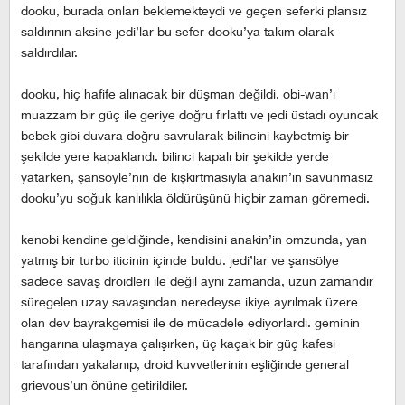
dooku, burada onları beklemekteydi ve geçen seferki plansız
saldırının aksine jedi’lar bu sefer dooku’ya takım olarak
saldırdılar.
dooku, hiç hafife alınacak bir düşman değildi. obi-wan’ı
muazzam bir güç ile geriye doğru fırlattı ve jedi üstadı oyuncak
bebek gibi duvara doğru savrularak bilincini kaybetmiş bir
şekilde yere kapaklandı. bilinci kapalı bir şekilde yerde
yatarken, şansöyle’nin de kışkırtmasıyla anakin’in savunmasız
dooku’yu soğuk kanlılıkla öldürüşünü hiçbir zaman göremedi.
kenobi kendine geldiğinde, kendisini anakin’in omzunda, yan
yatmış bir turbo iticinin içinde buldu. jedi’lar ve şansölye
sadece savaş droidleri ile değil aynı zamanda, uzun zamandır
süregelen uzay savaşından neredeyse ikiye ayrılmak üzere
olan dev bayrakgemisi ile de mücadele ediyorlardı. geminin
hangarına ulaşmaya çalışırken, üç kaçak bir güç kafesi
tarafından yakalanıp, droid kuvvetlerinin eşliğinde general
grievous’un önüne getirildiler.