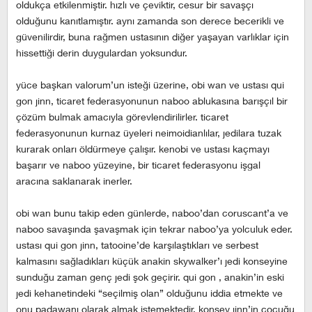
oldukça etkilenmiştir. hızlı ve çeviktir, cesur bir savaşçı
olduğunu kanıtlamıştır. aynı zamanda son derece becerikli ve
güvenilirdir, buna rağmen ustasının diğer yaşayan varlıklar için
hissettiği derin duygulardan yoksundur.
yüce başkan valorum’un isteği üzerine, obi wan ve ustası qui
gon jinn, ticaret federasyonunun naboo ablukasına barışçıl bir
çözüm bulmak amacıyla görevlendirilirler. ticaret
federasyonunun kurnaz üyeleri neimoidianlılar, jedilara tuzak
kurarak onları öldürmeye çalışır. kenobi ve ustası kaçmayı
başarır ve naboo yüzeyine, bir ticaret federasyonu işgal
aracına saklanarak inerler.
obi wan bunu takip eden günlerde, naboo’dan coruscant’a ve
naboo savaşında şavaşmak için tekrar naboo’ya yolculuk eder.
ustası qui gon jinn, tatooine’de karşılaştıkları ve serbest
kalmasını sağladıkları küçük anakin skywalker’ı jedi konseyine
sunduğu zaman genç jedi şok geçirir. qui gon , anakin’in eski
jedi kehanetindeki “seçilmiş olan” olduğunu iddia etmekte ve
onu padawanı olarak almak istemektedir. konsey jinn’in çocuğu