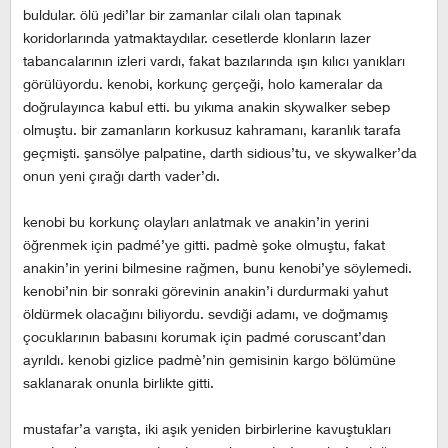
buldular. ölü jedi’lar bir zamanlar cilalı olan tapınak
koridorlarında yatmaktaydılar. cesetlerde klonların lazer
tabancalarının izleri vardı, fakat bazılarında ışın kılıcı yanıkları
görülüyordu. kenobi, korkunç gerçeği, holo kameralar da
doğrulayınca kabul etti. bu yıkıma anakin skywalker sebep
olmuştu. bir zamanların korkusuz kahramanı, karanlık tarafa
geçmişti. şansölye palpatine, darth sidious’tu, ve skywalker’da
onun yeni çırağı darth vader’dı.
kenobi bu korkunç olayları anlatmak ve anakin’in yerini
öğrenmek için padmé’ye gitti. padmè şoke olmuştu, fakat
anakin’in yerini bilmesine rağmen, bunu kenobi’ye söylemedi.
kenobi’nin bir sonraki görevinin anakin’i durdurmaki yahut
öldürmek olacağını biliyordu. sevdiği adamı, ve doğmamış
çocuklarının babasını korumak için padmé coruscant’dan
ayrıldı. kenobi gizlice padmè’nin gemisinin kargo bölümüne
saklanarak onunla birlikte gitti.
mustafar’a varışta, iki aşık yeniden birbirlerine kavuştukları