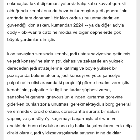
sokmuştur. fakat diplomasi yetersiz kalıp kaba kuvvet gerekli
olduğunda kenobi ona da hazır bulunmuştur. jedi generali’nin
emrinde tam donanımlı bir klon ordusu bulunmaktadır. en
güvendiği klon askeri, kumandan 2224 -- ya da diğer adıyla
cody – obi-wan’a cato neimoidia ve diğer cephelerde çok
büyük yardımlar etmiştir.
klon savaşları sırasında kenobi, jedi ustası seviyesine getirilmiş,
ve jedi konseyi’ne alınmıştır. dehası ve zekası ile en yüksek
dereceden jedi stratejilerine katılmış ve böyle yüksek bir
pozisyonda bulunmak ona, jedi konseyi ve yüce şansölye
palpatine’in ofisi arasında ki gerginliği görme fırsatını vermiştir.
kenobi’nin, palpatine ile ilgili ne kadar şüphesi varsa,
şansölye’yi general grievous’un elinden kurtarma görevine
giderken bunları zorla unutması gerekmekteydi. siborg general
ve emrindeki droid ordusu, coruscant’a sürpriz bir saldırı
yapmış ve şansölye’yi kaçırmayı başarmıştı. obi-wan ve
anakin’de bunu duyduklarında dış halka kuşatmalarını terk edip
direkt olarak, jedi yıldızsavaşçılarıyla savaşın içine daldılar.