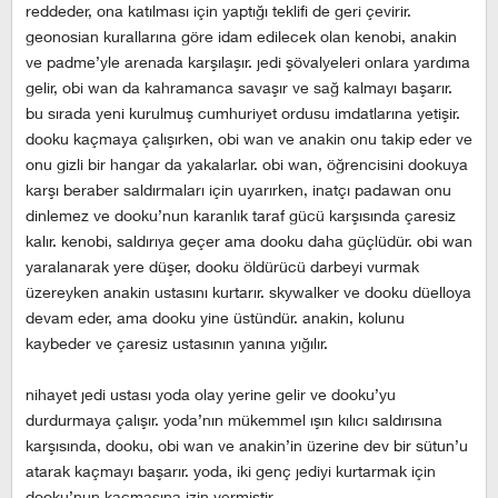
reddeder, ona katılması için yaptığı teklifi de geri çevirir.
geonosian kurallarına göre idam edilecek olan kenobi, anakin
ve padme’yle arenada karşılaşır. jedi şövalyeleri onlara yardıma
gelir, obi wan da kahramanca savaşır ve sağ kalmayı başarır.
bu sırada yeni kurulmuş cumhuriyet ordusu imdatlarına yetişir.
dooku kaçmaya çalışırken, obi wan ve anakin onu takip eder ve
onu gizli bir hangar da yakalarlar. obi wan, öğrencisini dookuya
karşı beraber saldırmaları için uyarırken, inatçı padawan onu
dinlemez ve dooku’nun karanlık taraf gücü karşısında çaresiz
kalır. kenobi, saldırıya geçer ama dooku daha güçlüdür. obi wan
yaralanarak yere düşer, dooku öldürücü darbeyi vurmak
üzereyken anakin ustasını kurtarır. skywalker ve dooku düelloya
devam eder, ama dooku yine üstündür. anakin, kolunu
kaybeder ve çaresiz ustasının yanına yığılır.
nihayet jedi ustası yoda olay yerine gelir ve dooku’yu
durdurmaya çalışır. yoda’nın mükemmel ışın kılıcı saldırısına
karşısında, dooku, obi wan ve anakin’in üzerine dev bir sütun’u
atarak kaçmayı başarır. yoda, iki genç jediyi kurtarmak için
dooku’nun kaçmasına izin vermiştir.