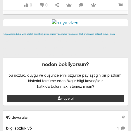
0
0
rusya vizesi
dubai vize
sözlük scripti
iç giyim
dubai vize
dubai vize ücreti
flört
arkadaşlık
sohbet
mayo, bikini
izmir escort
maltepe escort
buca escort
denizli escort
çiğli
escort
çekmeköy escort
anadolu yakası escort
istanbul escort
şişli escort
esenyurt escort
beylikdüzü escort
neden bekliyorsun?
bu sözlük, duygu ve düşüncelerini özgürce paylaştığın bir platform,
hislerini tercüme eden özgür bilgi kaynağıdır.
katkıda bulunmak istemez misin?
üye ol
duyurular
bilgi sözlük v5
1