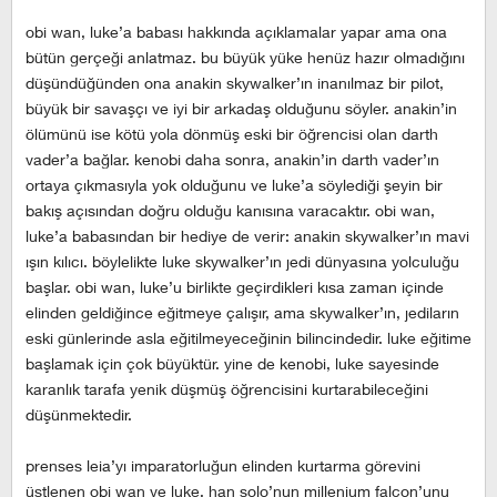
obi wan, luke’a babası hakkında açıklamalar yapar ama ona
bütün gerçeği anlatmaz. bu büyük yüke henüz hazır olmadığını
düşündüğünden ona anakin skywalker’ın inanılmaz bir pilot,
büyük bir savaşçı ve iyi bir arkadaş olduğunu söyler. anakin’in
ölümünü ise kötü yola dönmüş eski bir öğrencisi olan darth
vader’a bağlar. kenobi daha sonra, anakin’in darth vader’ın
ortaya çıkmasıyla yok olduğunu ve luke’a söylediği şeyin bir
bakış açısından doğru olduğu kanısına varacaktır. obi wan,
luke’a babasından bir hediye de verir: anakin skywalker’ın mavi
ışın kılıcı. böylelikte luke skywalker’ın jedi dünyasına yolculuğu
başlar. obi wan, luke’u birlikte geçirdikleri kısa zaman içinde
elinden geldiğince eğitmeye çalışır, ama skywalker’ın, jediların
eski günlerinde asla eğitilmeyeceğinin bilincindedir. luke eğitime
başlamak için çok büyüktür. yine de kenobi, luke sayesinde
karanlık tarafa yenik düşmüş öğrencisini kurtarabileceğini
düşünmektedir.
prenses leia’yı imparatorluğun elinden kurtarma görevini
üstlenen obi wan ve luke, han solo’nun millenium falcon’unu