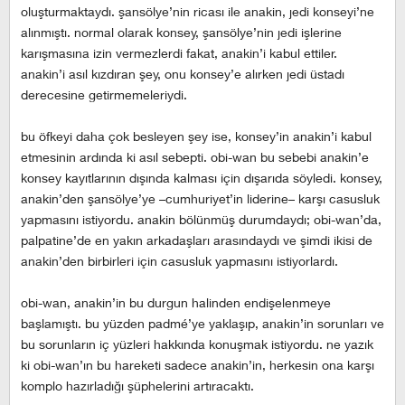
oluşturmaktaydı. şansölye’nin ricası ile anakin, jedi konseyi’ne
alınmıştı. normal olarak konsey, şansölye’nin jedi işlerine
karışmasına izin vermezlerdi fakat, anakin’i kabul ettiler.
anakin’i asıl kızdıran şey, onu konsey’e alırken jedi üstadı
derecesine getirmemeleriydi.
bu öfkeyi daha çok besleyen şey ise, konsey’in anakin’i kabul
etmesinin ardında ki asıl sebepti. obi-wan bu sebebi anakin’e
konsey kayıtlarının dışında kalması için dışarıda söyledi. konsey,
anakin’den şansölye’ye –cumhuriyet’in liderine– karşı casusluk
yapmasını istiyordu. anakin bölünmüş durumdaydı; obi-wan’da,
palpatine’de en yakın arkadaşları arasındaydı ve şimdi ikisi de
anakin’den birbirleri için casusluk yapmasını istiyorlardı.
obi-wan, anakin’in bu durgun halinden endişelenmeye
başlamıştı. bu yüzden padmé’ye yaklaşıp, anakin’in sorunları ve
bu sorunların iç yüzleri hakkında konuşmak istiyordu. ne yazık
ki obi-wan’ın bu hareketi sadece anakin’in, herkesin ona karşı
komplo hazırladığı şüphelerini artıracaktı.