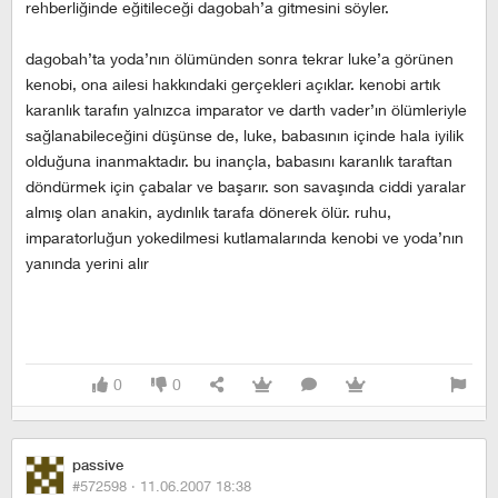
rehberliğinde eğitileceği dagobah’a gitmesini söyler.
dagobah’ta yoda’nın ölümünden sonra tekrar luke’a görünen
kenobi, ona ailesi hakkındaki gerçekleri açıklar. kenobi artık
karanlık tarafın yalnızca imparator ve darth vader’ın ölümleriyle
sağlanabileceğini düşünse de, luke, babasının içinde hala iyilik
olduğuna inanmaktadır. bu inançla, babasını karanlık taraftan
döndürmek için çabalar ve başarır. son savaşında ciddi yaralar
almış olan anakin, aydınlık tarafa dönerek ölür. ruhu,
imparatorluğun yokedilmesi kutlamalarında kenobi ve yoda’nın
yanında yerini alır
0
0
passive
#572598 ·
11.06.2007 18:38