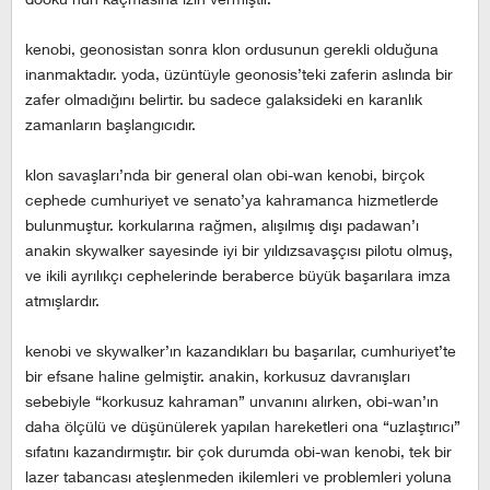
kenobi, geonosistan sonra klon ordusunun gerekli olduğuna
inanmaktadır. yoda, üzüntüyle geonosis’teki zaferin aslında bir
zafer olmadığını belirtir. bu sadece galaksideki en karanlık
zamanların başlangıcıdır.
klon savaşları’nda bir general olan obi-wan kenobi, birçok
cephede cumhuriyet ve senato’ya kahramanca hizmetlerde
bulunmuştur. korkularına rağmen, alışılmış dışı padawan’ı
anakin skywalker sayesinde iyi bir yıldızsavaşçısı pilotu olmuş,
ve ikili ayrılıkçı cephelerinde beraberce büyük başarılara imza
atmışlardır.
kenobi ve skywalker’ın kazandıkları bu başarılar, cumhuriyet’te
bir efsane haline gelmiştir. anakin, korkusuz davranışları
sebebiyle “korkusuz kahraman” unvanını alırken, obi-wan’ın
daha ölçülü ve düşünülerek yapılan hareketleri ona “uzlaştırıcı”
sıfatını kazandırmıştır. bir çok durumda obi-wan kenobi, tek bir
lazer tabancası ateşlenmeden ikilemleri ve problemleri yoluna