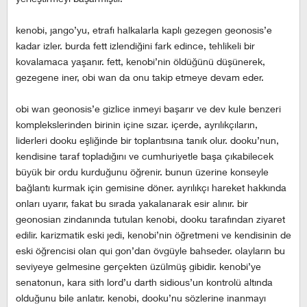
kenobi, jango’yu, etrafı halkalarla kaplı gezegen geonosis’e
kadar izler. burda fett izlendiğini fark edince, tehlikeli bir
kovalamaca yaşanır. fett, kenobi’nin öldüğünü düşünerek,
gezegene iner, obi wan da onu takip etmeye devam eder.
obi wan geonosis’e gizlice inmeyi başarır ve dev kule benzeri
komplekslerinden birinin içine sızar. içerde, ayrılıkçıların,
liderleri dooku eşliğinde bir toplantısına tanık olur. dooku’nun,
kendisine taraf topladığını ve cumhuriyetle başa çıkabilecek
büyük bir ordu kurduğunu öğrenir. bunun üzerine konseyle
bağlantı kurmak için gemisine döner. ayrılıkçı hareket hakkında
onları uyarır, fakat bu sırada yakalanarak esir alınır. bir
geonosian zindanında tutulan kenobi, dooku tarafından ziyaret
edilir. karizmatik eski jedi, kenobi’nin öğretmeni ve kendisinin de
eski öğrencisi olan qui gon’dan övgüyle bahseder. olayların bu
seviyeye gelmesine gerçekten üzülmüş gibidir. kenobi’ye
senatonun, kara sith lord’u darth sidious’un kontrolü altında
olduğunu bile anlatır. kenobi, dooku’nu sözlerine inanmayı