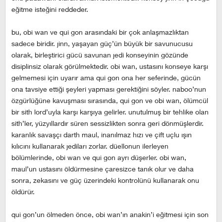
eğitme isteğini reddeder.
bu, obi wan ve qui gon arasındaki bir çok anlaşmazlıktan
sadece biridir. jinn, yaşayan güç’ün büyük bir savunucusu
olarak, birleştirici gücü savunan jedi konseyinin gözünde
disiplinsiz olarak görülmektedir. obi wan, ustasını konseye karşı
gelmemesi için uyarır ama qui gon ona her seferinde, gücün
ona tavsiye ettiği şeyleri yapması gerektiğini söyler. naboo’nun
özgürlüğüne kavuşması sırasında, qui gon ve obi wan, ölümcül
bir sith lord’uyla karşı karşıya gelirler. unutulmuş bir tehlike olan
sith’ler, yüzyıllardır süren sessizlikten sonra geri dönmüşlerdir.
karanlık savaşçı darth maul, inanılmaz hızı ve çift uçlu ışın
kılıcını kullanarak jediları zorlar. düellonun ilerleyen
bölümlerinde, obi wan ve qui gon ayrı düşerler. obi wan,
maul’un ustasını öldürmesine çaresizce tanık olur ve daha
sonra, zekasını ve güç üzerindeki kontrolünü kullanarak onu
öldürür.
qui gon’un ölmeden önce, obi wan’ın anakin’i eğitmesi için son