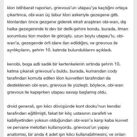
klon istihbarat raporları, grievous’un utapau’ya kaçtığını ortaya
çıkartınca, obi-wan üç tabur klon askeriyle gezegene gitti.
klonlardan önce gezgene giderek etrafı araştıran obi-wan, dış
halka gezegeninde ki dev bir delik-şehire kondu. burada, liman
sorumlusu tion medon ile görüştü. uzun boylu utapau’lu, obi-
wan’a, gezegende örfi idare ilan edildiğini, ve grievous ile
ayrılıkçıların, şehrin 10. katında bulunduklarını açıkladı.
kenobi, boga adlı sadık bir kertenkelenin sırtında şehrin 10.
katına çıkarak grievous’u buldu. burada, kumandan cody
tarafından komuta edilen klon kuvvetleri tarafından da
desteklenen obi-wan, grievous ile yüzleşti. böylece, obi-wan
grievous ile kapışırken utapau savaşı başlamış oldu.
droid generali, ışın kılıcı dövüşünde kont dooku’nun kendisi
tarafından eğitilmişti, fakat bir kılıç ustasının zarafeti ve
kabiliyetinden yoksun olduğundan obi-wan’a karşı kaba kuvvet
ve pervane metotları kullanıyordu. grievous’un yapay
anatomisi, bir anda 4 adet ışın kılıcı kullanabilmesini, ve onları