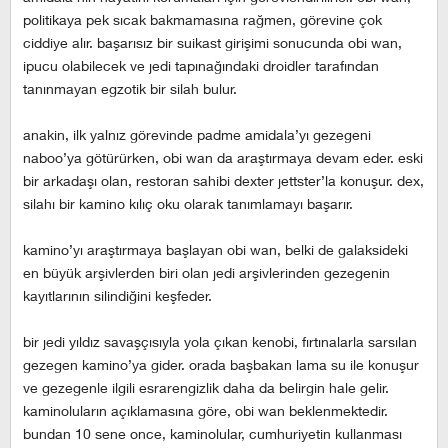
politikaya pek sıcak bakmamasına rağmen, görevine çok
ciddiye alır. başarısız bir suikast girişimi sonucunda obi wan,
ipucu olabilecek ve jedi tapınağındaki droidler tarafından
tanınmayan egzotik bir silah bulur.
anakin, ilk yalnız görevinde padme amidala’yı gezegeni
naboo’ya götürürken, obi wan da araştırmaya devam eder. eski
bir arkadaşı olan, restoran sahibi dexter jettster’la konuşur. dex,
silahı bir kamino kılıç oku olarak tanımlamayı başarır.
kamino’yı araştırmaya başlayan obi wan, belki de galaksideki
en büyük arşivlerden biri olan jedi arşivlerinden gezegenin
kayıtlarının silindiğini keşfeder.
bir jedi yıldız savaşçısıyla yola çıkan kenobi, fırtınalarla sarsılan
gezegen kamino’ya gider. orada başbakan lama su ile konuşur
ve gezegenle ilgili esrarengizlik daha da belirgin hale gelir.
kaminoluların açıklamasına göre, obi wan beklenmektedir.
bundan 10 sene once, kaminolular, cumhuriyetin kullanması