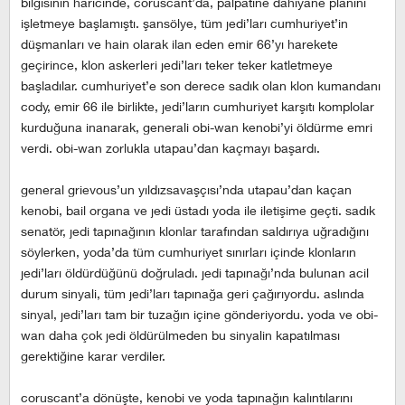
bilgisinin haricinde, coruscant’da, palpatine dahiyane planını
işletmeye başlamıştı. şansölye, tüm jedi’ları cumhuriyet’in
düşmanları ve hain olarak ilan eden emir 66’yı harekete
geçirince, klon askerleri jedi’ları teker teker katletmeye
başladılar. cumhuriyet’e son derece sadık olan klon kumandanı
cody, emir 66 ile birlikte, jedi’ların cumhuriyet karşıtı komplolar
kurduğuna inanarak, generali obi-wan kenobi’yi öldürme emri
verdi. obi-wan zorlukla utapau’dan kaçmayı başardı.
general grievous’un yıldızsavaşçısı’nda utapau’dan kaçan
kenobi, bail organa ve jedi üstadı yoda ile iletişime geçti. sadık
senatör, jedi tapınağının klonlar tarafından saldırıya uğradığını
söylerken, yoda’da tüm cumhuriyet sınırları içinde klonların
jedi’ları öldürdüğünü doğruladı. jedi tapınağı’nda bulunan acil
durum sinyali, tüm jedi’ları tapınağa geri çağırıyordu. aslında
sinyal, jedi’ları tam bir tuzağın içine gönderiyordu. yoda ve obi-
wan daha çok jedi öldürülmeden bu sinyalin kapatılması
gerektiğine karar verdiler.
coruscant’a dönüşte, kenobi ve yoda tapınağın kalıntılarını