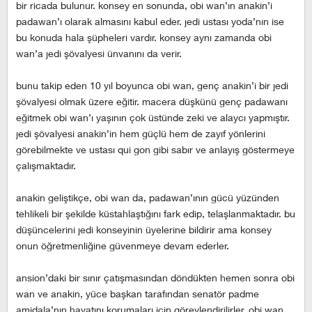
bir ricada bulunur. konsey en sonunda, obi wan’ın anakin’i
padawan’ı olarak almasını kabul eder. jedi ustası yoda’nın ise
bu konuda hala şüpheleri vardır. konsey aynı zamanda obi
wan’a jedi şövalyesi ünvanını da verir.
bunu takip eden 10 yıl boyunca obi wan, genç anakin’i bir jedi
şövalyesi olmak üzere eğitir. macera düşkünü genç padawanı
eğitmek obi wan’ı yaşının çok üstünde zeki ve alaycı yapmıştır.
jedi şövalyesi anakin’in hem güçlü hem de zayıf yönlerini
görebilmekte ve ustası qui gon gibi sabır ve anlayış göstermeye
çalışmaktadır.
anakin geliştikçe, obi wan da, padawan’ının gücü yüzünden
tehlikeli bir şekilde küstahlaştığını fark edip, telaşlanmaktadır. bu
düşüncelerini jedi konseyinin üyelerine bildirir ama konsey
onun öğretmenliğine güvenmeye devam ederler.
ansion’daki bir sınır çatışmasından döndükten hemen sonra obi
wan ve anakin, yüce başkan tarafından senatör padme
amidala’nın hayatını korumaları için görevlendirilirler. obi wan,