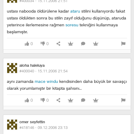
#400034 ·
15.11.2006 21:51
ustası nabooda öldürülene kadar
ataru
stilini kullanıyordu fakat
ustası öldükten sonra bu stilin zayıf olduğunu düşünüp, ataruda
yeterince ilerlemesine rağmen
soresu
tekniğini kullanmaya
başlamıştır.
0
0
aloha haleluya
#400040 ·
15.11.2006 21:54
aynı zamanda
mace windu
kendisinden daha büyük bir savaşçı
olarak yorumlamıştır bir kitapta şahsını..
0
0
omer seyfettin
#418146 ·
09.12.2006 23:13