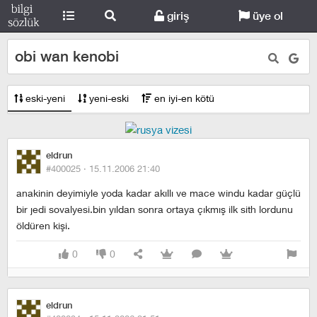
giriş
üye ol
obi wan kenobi
eski-yeni
yeni-eski
en iyi-en kötü
eldrun
#400025 ·
15.11.2006 21:40
anakinin deyimiyle yoda kadar akıllı ve mace windu kadar güçlü
bir jedi sovalyesi.bin yıldan sonra ortaya çıkmış ilk sith lordunu
öldüren kişi.
0
0
eldrun