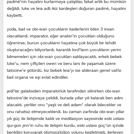
padmé’nin hayatını kurtarmaya çalıştılar, fakat artık bu mümkün
değildi. luke ve leia adlı ikiz kardeşleri doğuran padmé, hayatını
kaybetti.
yoda, bail ve obi-wan çocukların kaderlerini bilen 3 insan
olacaklardı. imparator, eğer anakin’in çocukları olduğunu
öğrenirse, bunun çocukların hayatına çok büyük bir tehdit
oluşturacağını biliyorlardı. karanlık lord’ların çocukların yerini
bilmemeleri için obi-wan çocukları saklayacaktı. erkek bebek
luke’u, nem çiftçileri owen ve beru lars ile yaşamak üzere
tatooine’e götürdü. kız bebek leia’yı ise alderaan genel vali’si
bail organa ve eşi evlat edindiler.
jedi’lar galaksiden imparatorluk tarafından silinirken obi-wan
tatooine’de inzivaya çekildi. burada yıllar yılı kalarak ben adını
alacaktı. yerliler onu "yaşlı ve deli adam" olarak bilecekler ve
onu rahatsız etmeyeceklerdi. bu zaman zarfında obi-wan yıllar
yılı güç ile iletişimde kaldı ve meditasyon sayesinde eski ustası
qui-gon jinn’in ruhu ile iletişim kurdu. eski ustası güç’ün içinde
benliğini koruyarak ölümsüzlüğün yolunu keşfetmişti. ilerleyen