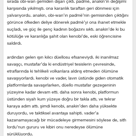
sırada obi-wan gemiden dışarı çıktı. padmé, anakin’in değişimi
karşısında yıkılmıştı. ona karanlık taraftan geri dönmesi için
yalvarıyordu. anakin, obi-wan’ın padmè’nin gemisinden çıktığını
görünce öfkeden deliye dönerek padmè’yi ona ihanet etmekle
suçladı, ve güç ile genç kadının boğazını sıktı. anakin’de ki bu
kötülüğe ve karanlığa şahit olan kenobi’de, eski öğrencisine
saldırdı.
ardından gelen ışın kılıcı düellosu efsaneviydi. iki inanılmaz
savaşçı, mustafar’da ki endüstriyel tesislerin çevresinde,
etraflarında ki tehlikeli volkanlara aldırış etmeden ölümüne
savaşıyorlardı. kenobi ve vader, lavın üstünde giden otomatik
platformlarda savaşırlarken, düello mustafar gezegeninin
yüzeyine kadar devam etti. daha sonra kenobi, platformun
üstünden siyah kum yüzeye doğru bir takla attı, ve tekrar
karaya adım attı. şimdi kenobi, anakin’den daha yüksekte
duruyordu, ve taktiksel avantaja sahipti. vader’a
kazanamayacağı bir mücadeleye girmemesini söylese de, sith
lordu’nun gururu ve kibiri onu neredeyse ölümüne
sürüklüyordu.