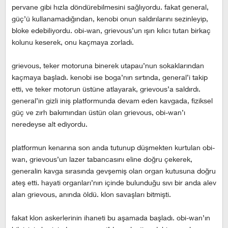
pervane gibi hızla döndürebilmesini sağlıyordu. fakat general,
güç’ü kullanamadığından, kenobi onun saldırılarını sezinleyip,
bloke edebiliyordu. obi-wan, grievous’un ışın kılıcı tutan birkaç
kolunu keserek, onu kaçmaya zorladı.
grievous, teker motoruna binerek utapau’nun sokaklarından
kaçmaya başladı. kenobi ise boga’nın sırtında, general’i takip
etti, ve teker motorun üstüne atlayarak, grievous’a saldırdı.
general’in gizli iniş platformunda devam eden kavgada, fiziksel
güç ve zırh bakımından üstün olan grievous, obi-wan’ı
neredeyse alt ediyordu.
platformun kenarına son anda tutunup düşmekten kurtulan obi-
wan, grievous’un lazer tabancasını eline doğru çekerek,
generalin kavga sırasında gevşemiş olan organ kutusuna doğru
ateş etti. hayati organları’nın içinde bulunduğu sıvı bir anda alev
alan grievous, anında öldü. klon savaşları bitmişti.
fakat klon askerlerinin ihaneti bu aşamada başladı. obi-wan’ın