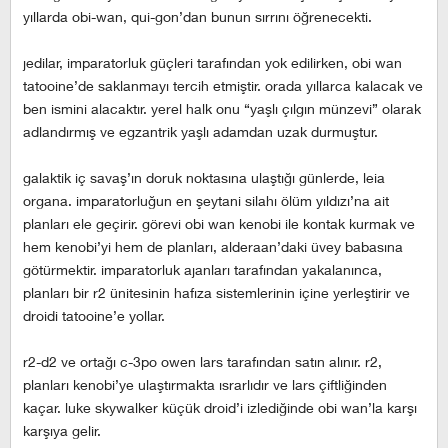
yıllarda obi-wan, qui-gon’dan bunun sırrını öğrenecekti.
jedilar, imparatorluk güçleri tarafından yok edilirken, obi wan
tatooine’de saklanmayı tercih etmiştir. orada yıllarca kalacak ve
ben ismini alacaktır. yerel halk onu “yaşlı çılgın münzevi” olarak
adlandırmış ve egzantrik yaşlı adamdan uzak durmuştur.
galaktik iç savaş’ın doruk noktasına ulaştığı günlerde, leia
organa. imparatorluğun en şeytani silahı ölüm yıldızı’na ait
planları ele geçirir. görevi obi wan kenobi ile kontak kurmak ve
hem kenobi’yi hem de planları, alderaan’daki üvey babasına
götürmektir. imparatorluk ajanları tarafından yakalanınca,
planları bir r2 ünitesinin hafıza sistemlerinin içine yerleştirir ve
droidi tatooine’e yollar.
r2-d2 ve ortağı c-3po owen lars tarafından satın alınır. r2,
planları kenobi’ye ulaştırmakta ısrarlıdır ve lars çiftliğinden
kaçar. luke skywalker küçük droid’i izlediğinde obi wan’la karşı
karşıya gelir.