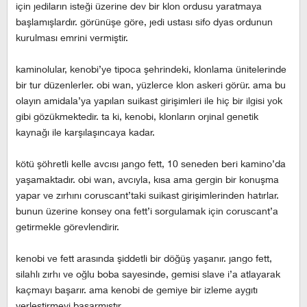
için jediların isteği üzerine dev bir klon ordusu yaratmaya
başlamışlardır. görünüşe göre, jedi ustası sifo dyas ordunun
kurulması emrini vermiştir.
kaminolular, kenobi’ye tipoca şehrindeki, klonlama ünitelerinde
bir tur düzenlerler. obi wan, yüzlerce klon askeri görür. ama bu
olayın amidala’ya yapılan suikast girişimleri ile hiç bir ilgisi yok
gibi gözükmektedir. ta ki, kenobi, klonların orjinal genetik
kaynağı ile karşılaşıncaya kadar.
kötü şöhretli kelle avcısı jango fett, 10 seneden beri kamino’da
yaşamaktadır. obi wan, avcıyla, kısa ama gergin bir konuşma
yapar ve zırhını coruscant’taki suikast girişimlerinden hatırlar.
bunun üzerine konsey ona fett’i sorgulamak için coruscant’a
getirmekle görevlendirir.
kenobi ve fett arasında şiddetli bir döğüş yaşanır. jango fett,
silahlı zırhı ve oğlu boba sayesinde, gemisi slave i’a atlayarak
kaçmayı başarır. ama kenobi de gemiye bir izleme aygıtı
yerleştirmeyi başarmıştır.