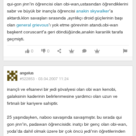
qui-gon jinn’in öğrencisi olan obi-wan,ustasından öğrendiklerini
sabır ve büyük bir inançla öğrencisi
anakin skywalker
’a
aktardı.klon savaşları sırasında ,ayrılıkçı droid güçlerinin başı
olan
general grievous
’ı yok etme görevinin atandı.obi-wan
başkent coruscant’a geri döndüğünde,anakin karanlık tarafa
geçmişti.
0
0
angelus
#522853 ·
03.04.2007 11:24
inançlı ve efsanevi bir jedi şövalyesi olan obi wan kenobi,
galaksinin kaderinin belirlenmesine yardımcı olan uzun ve
fırtınalı bir kariyere sahiptir.
25 yaşındayken, naboo savaşında savaşmıştır. bu sırada qui
gon jinn’in, padawan öğrencisidir. inatçı bir genç olan obi-wan,
yoda’da dahil olmak üzere bir çok öncü jedi’nin öğretilerinden