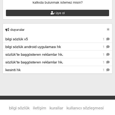
katkıda bulunmak istemez misin?
üye ol
duyurular
bilgi sözlük v5
1
bilgi sözlük android uygulaması hk
1
sözlük'te başgösteren reklamlar hk.
1
sözlük'te başgösteren reklamlar hk.
1
kesinti hk
1
bilgi sözlük
iletişim
kurallar
kullanıcı sözleşmesi