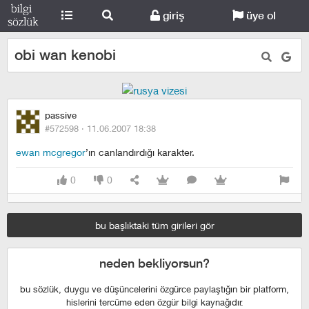
giriş
üye ol
obi wan kenobi
passive
#572598 ·
11.06.2007 18:38
ewan mcgregor
’ın canlandırdığı karakter.
0
0
bu başlıktaki tüm girileri gör
neden bekliyorsun?
bu sözlük, duygu ve düşüncelerini özgürce paylaştığın bir platform,
hislerini tercüme eden özgür bilgi kaynağıdır.