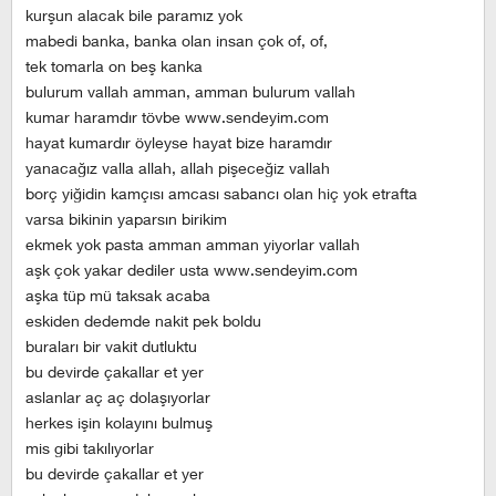
kurşun alacak bile paramız yok
mabedi banka, banka olan insan çok of, of,
tek tomarla on beş kanka
bulurum vallah amman, amman bulurum vallah
kumar haramdır tövbe www.sendeyim.com
hayat kumardır öyleyse hayat bize haramdır
yanacağız valla allah, allah pişeceğiz vallah
borç yiğidin kamçısı amcası sabancı olan hiç yok etrafta
varsa bikinin yaparsın birikim
ekmek yok pasta amman amman yiyorlar vallah
aşk çok yakar dediler usta www.sendeyim.com
aşka tüp mü taksak acaba
eskiden dedemde nakit pek boldu
buraları bir vakit dutluktu
bu devirde çakallar et yer
aslanlar aç aç dolaşıyorlar
herkes işin kolayını bulmuş
mis gibi takılıyorlar
bu devirde çakallar et yer