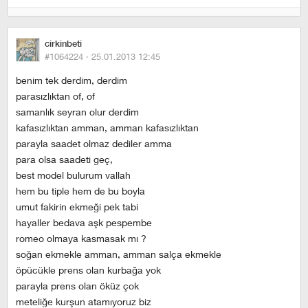
cirkinbeti
#1064224 ·
25.01.2013 12:45
benim tek derdim, derdim
parasızlıktan of, of
samanlık seyran olur derdim
kafasızlıktan amman, amman kafasızlıktan
parayla saadet olmaz dediler amma
para olsa saadeti geç,
best model bulurum vallah
hem bu tiple hem de bu boyla
umut fakirin ekmeği pek tabi
hayaller bedava aşk pespembe
romeo olmaya kasmasak mı ?
soğan ekmekle amman, amman salça ekmekle
öpücükle prens olan kurbağa yok
parayla prens olan öküz çok
meteliğe kurşun atamıyoruz biz