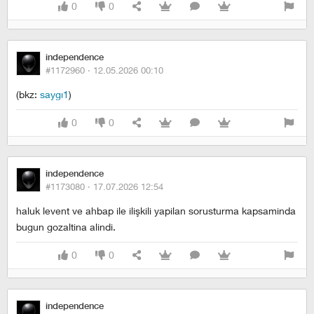
0
0
independence
#1172960 ·
12.05.2026 00:10
(bkz:
saygı1
)
0
0
independence
#1173080 ·
17.07.2026 12:54
haluk levent ve ahbap ile ilişkili yapilan sorusturma kapsaminda
bugun gozaltina alindi.
0
0
independence