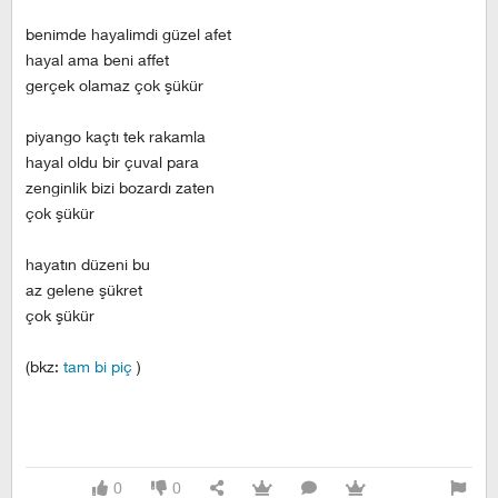
benimde hayalimdi güzel afet
hayal ama beni affet
gerçek olamaz çok şükür
piyango kaçtı tek rakamla
hayal oldu bir çuval para
zenginlik bizi bozardı zaten
çok şükür
hayatın düzeni bu
az gelene şükret
çok şükür
(bkz:
tam bi piç
)
0
0