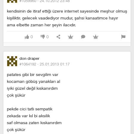
#1059960 ·
24.10.2012 23:48
kendisinin de itiraf ettiği üzere internet sayesinde meşhur olmuş
kişiliktir. gelecek vaadediyor mudur, şahsi kanaatimce hayır
ama elbette zaman her şeyin ilacıdır.
0
0
don draper
#1064192 ·
25.01.2013 01:17
patates gibi bir sevgilim var
kocaman göbüş yanakları al
iyiki güzel değil kıskanırdım
çok şükür
pekde cici tatlı sempatik
zekada var kıl bi aksilik
saf olmasa zaten kıskanırdım
çok şükür