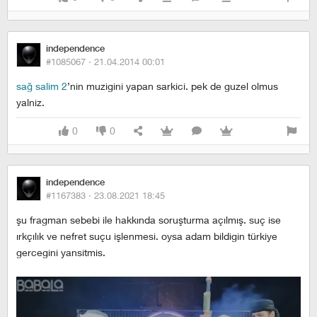
independence
#1085067 ·
21.04.2014 00:01
sağ salim 2
’nin muzigini yapan sarkici. pek de guzel olmus
yalniz.
0
0
independence
#1167383 ·
23.08.2021 18:45
şu fragman sebebi ile hakkında soruşturma açılmış. suç ise
ırkçılık ve nefret suçu işlenmesi. oysa adam bildigin türkiye
gercegini yansitmis.