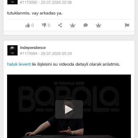
#1173092 ·
23.07.2026 20:36
tutuklanmis. vay arkadas ya.
0
0
independence
#1173094 ·
26.07.2026 05:29
haluk levent
ile ilişkisini su videoda detayli olarak anlatmis.