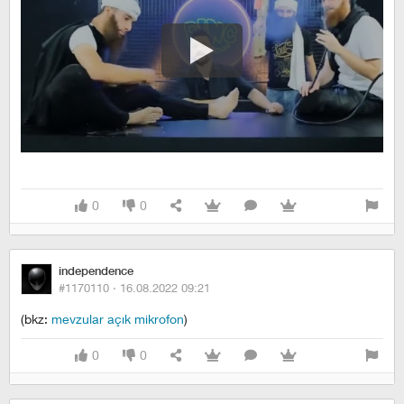
0
0
independence
#1170110 ·
16.08.2022 09:21
(bkz:
mevzular açık mikrofon
)
0
0