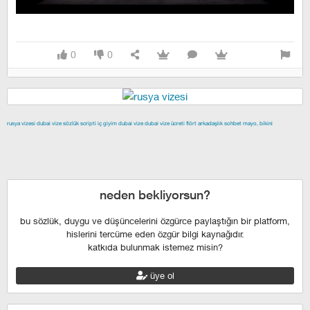
0
0
rusya vizesi
dubai vize
sözlük scripti
iç giyim
dubai vize
dubai vize ücreti
flört
arkadaşlık
sohbet
mayo, bikini
izmir escort
maltepe escort
buca escort
denizli escort
çiğli
escort
çekmeköy escort
anadolu yakası escort
istanbul escort
şişli escort
esenyurt escort
beylikdüzü escort
neden bekliyorsun?
bu sözlük, duygu ve düşüncelerini özgürce paylaştığın bir platform,
hislerini tercüme eden özgür bilgi kaynağıdır.
katkıda bulunmak istemez misin?
üye ol