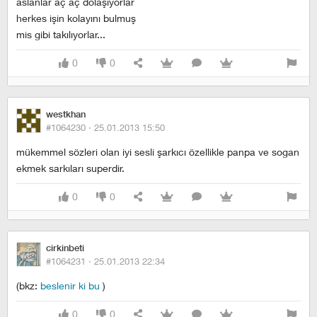
aslanlar aç aç dolaşıyorlar
herkes işin kolayını bulmuş
mis gibi takılıyorlar...
0
0
westkhan
#1064230 ·
25.01.2013 15:50
mükemmel sözleri olan iyi sesli şarkıcı özellikle panpa ve sogan
ekmek sarkıları superdir.
0
0
cirkinbeti
#1064231 ·
25.01.2013 22:34
(bkz:
beslenir ki bu
)
0
0