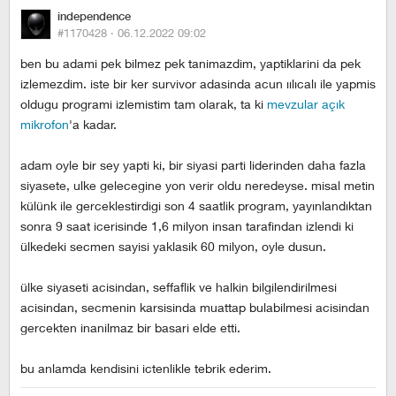
independence
#1170428 ·
06.12.2022 09:02
ben bu adami pek bilmez pek tanimazdim, yaptiklarini da pek
izlemezdim. iste bir ker survivor adasinda acun ıılıcalı ile yapmis
oldugu programi izlemistim tam olarak, ta ki
mevzular açık
mikrofon
'a kadar.
adam oyle bir sey yapti ki, bir siyasi parti liderinden daha fazla
siyasete, ulke gelecegine yon verir oldu neredeyse. misal metin
külünk ile gerceklestirdigi son 4 saatlik program, yayınlandıktan
sonra 9 saat icerisinde 1,6 milyon insan tarafindan izlendi ki
ülkedeki secmen sayisi yaklasik 60 milyon, oyle dusun.
ülke siyaseti acisindan, seffaflik ve halkin bilgilendirilmesi
acisindan, secmenin karsisinda muattap bulabilmesi acisindan
gercekten inanilmaz bir basari elde etti.
bu anlamda kendisini ictenlikle tebrik ederim.