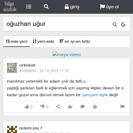
giriş
üye ol
oğuzhan uğur
eski-yeni
yeni-eski
en iyi-en kötü
cirkinbeti
#1059950 ·
24.10.2012 11:57
inanılmaz yetenekli bir adam çok da tatlı
.
yaptığı şarkıları belli ki eğlenmek için yapmış klipler desen bir o
kadar güzel ama dürüst olmak lazım bir
yamyam style
değil
0
0
nickimi pisi 7