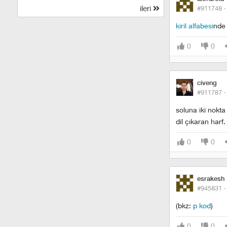
ileri
#911748 
kiril alfabesi
nd
0
0
civeng
#911787 
soluna iki nokt
dil çıkaran harf.
0
0
esrakesh
#945831 
(bkz:
p kod
)
0
0