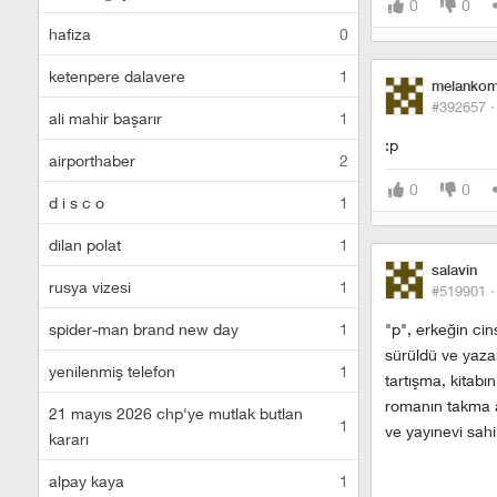
0
0
hafiza
0
ketenpere dalavere
1
melankom
#392657 
ali mahir başarır
1
:p
airporthaber
2
0
0
d i s c o
1
dilan polat
1
salavin
rusya vizesi
1
#519901 
spider-man brand new day
1
"p", erkeğin cin
sürüldü ve yazar
yenilenmiş telefon
1
tartışma, kitabın
romanın takma ad
21 mayıs 2026 chp'ye mutlak butlan
1
ve yayınevi sahi
kararı
alpay kaya
1