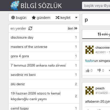
bugün
gündem
keşfet
p
en yeniler
ileri
eski-
disclosure day
1
masters of the universe
1
chaconne
#23861 ·
gora 4 gora
1
fosfor
un simges
7 temmuz 2026 ankara nato zirvesi
1
0
0
sevdiniz mi beni
1
ölü deniz
2
peach
#104929 
19 haziran 2026 sözcü tv kemal
2
kılıçdaroğlu canlı yayını
alfabenin 20.(yir
cemil tugay
1