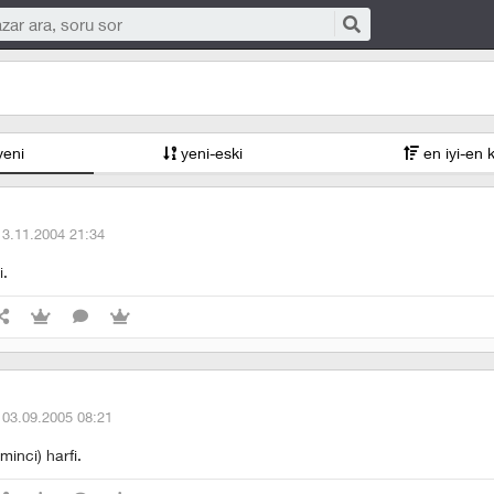
yeni
yeni-eski
en iyi-en 
13.11.2004 21:34
i.
·
03.09.2005 08:21
minci) harfi.