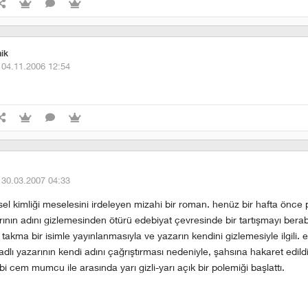
ik
·
04.11.2006 12:54
·
30.03.2007 04:33
sel kimliği meselesini irdeleyen mizahi bir roman. henüz bir hafta önce
ının adını gizlemesinden ötürü edebiyat çevresinde bir tartışmayı berab
 takma bir isimle yayınlanmasıyla ve yazarın kendini gizlemesiyle ilgili. e
lı yazarının kendi adını çağrıştırması nedeniyle, şahsına hakaret edildiğ
bi cem mumcu ile arasında yarı gizli-yarı açık bir polemiği başlattı.