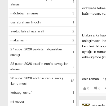
4
atması
ciddiyetle tebe
mücteba hamaney
3
bağırmadan, vaa
uss abraham lincoln
1
ayetuullah ali rıza arafi
2
kitabın arka kap
makarnam
2
anlaşılmasın, he
kendimi daha ço
27 şubat 2026 pakistan afganistan
ayrılığının roma
1
savaşı
erkekliğimde (ki
28 şubat 2026 israil'in iran'a savaş ilan
5
etmesi
28 şubat 2026 abd'nin iran'a savaş
enis roman – " p
12
ilan etmesi
0
0
kebapçı esnaf
1
mi mover
1
alorarola