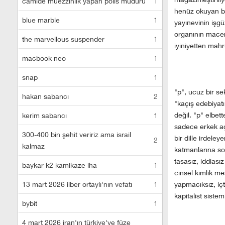
camide müezzinlik yapan polis müdürü
1
henüz okuyan bir
blue marble
1
yayınevinin işgü
organının macera
the marvellous suspender
1
iyiniyetten mah
macbook neo
1
snap
1
"p", ucuz bir se
hakan sabancı
2
"kaçış edebiyat
değil. "p" elbet
kerim sabancı
1
sadece erkek açı
300-400 bin şehit veririz ama israil
bir dille irdele
2
kalmaz
katmanlarına so
tasasız, iddiasız
baykar k2 kamikaze iha
1
cinsel kimlik me
13 mart 2026 ilber ortaylı'nın vefatı
1
yapmacıksız, içt
kapitalist sist
bybit
1
4 mart 2026 iran'ın türkiye'ye füze