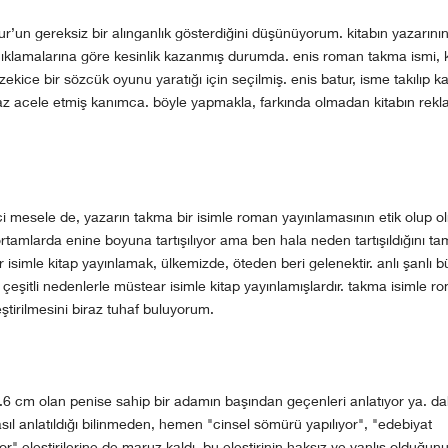
ur’un gereksiz bir alınganlık gösterdiğini düşünüyorum. kitabın yazarını
açıklamalarına göre kesinlik kazanmış durumda. enis roman takma ismi, k
ekice bir sözcük oyunu yaratığı için seçilmiş. enis batur, isme takılıp k
az acele etmiş kanımca. böyle yapmakla, farkında olmadan kitabın rekl
ci mesele de, yazarın takma bir isimle roman yayınlamasının etik olup o
ortamlarda enine boyuna tartışılıyor ama ben hala neden tartışıldığını t
 isimle kitap yayınlamak, ülkemizde, öteden beri gelenektir. anlı şanlı 
 çeşitli nedenlerle müstear isimle kitap yayınlamışlardır. takma isimle r
eştirilmesini biraz tuhaf buluyorum.
6 cm olan penise sahip bir adamın başından geçenleri anlatıyor ya. d
nasıl anlatıldığı bilinmeden, hemen "cinsel sömürü yapılıyor", "edebiyat
yor" eleştirilerine de maruz kaldı. bu eleştirinin haksız ve yanlış olduğun