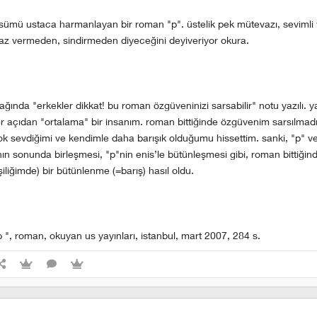
ssümü ustaca harmanlayan bir roman "p". üstelik pek mütevazı, sevimli v
z vermeden, sindirmeden diyeceğini deyiveriyor okura.
ağında "erkekler dikkat! bu roman özgüveninizi sarsabilir" notu yazılı. y
r açıdan "ortalama" bir insanım. roman bittiğinde özgüvenim sarsılmadığ
k sevdiğimi ve kendimle daha barışık olduğumu hissettim. sanki, "p" ve
nın sonunda birleşmesi, "p"nin enis’le bütünleşmesi gibi, roman bittiğin
şiliğimde) bir bütünlenme (=barış) hasıl oldu.
 ", roman, okuyan us yayınları, istanbul, mart 2007, 284 s.