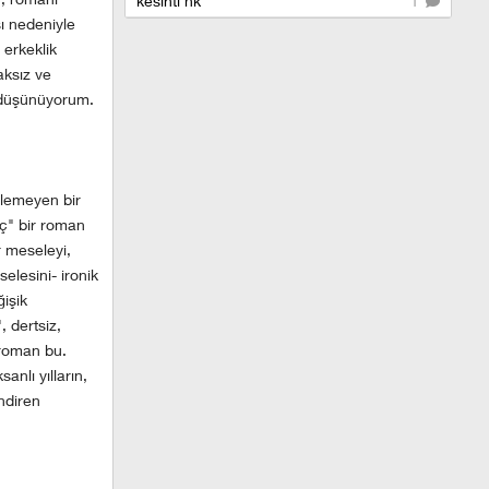
kesinti hk
1
sı nedeniyle
 erkeklik
aksız ve
 düşünüyorum.
ylemeyen bir
nç" bir roman
r meseleyi,
elesini- ironik
ğişik
 dertsiz,
r roman bu.
anlı yılların,
ndiren