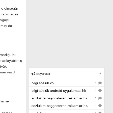
n o olmadığı
itabın adını
avgayı
amını da
lmadığı. bu
am anlayabilmiş
büyük
oman yazdı
duyurular
bilgi sözlük v5
1
bilgi sözlük android uygulaması hk
1
sözlük'te başgösteren reklamlar hk.
1
aha ne
sözlük'te başgösteren reklamlar hk.
1
u, romanı