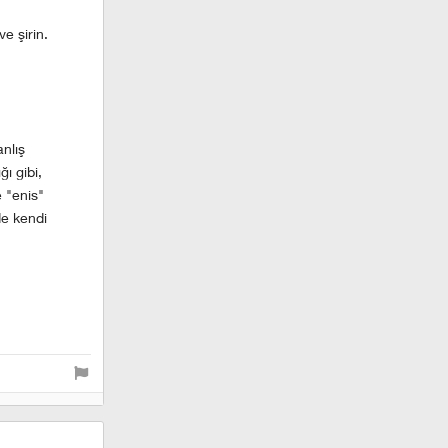
e şirin.
anlış
ı gibi,
 "enis"
de kendi