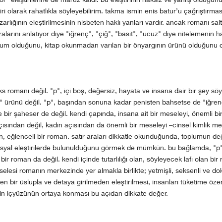
i olarak rahatlıkla söyleyebilirim. takma ismin enis batur’u çağrıştırma
zarlığının eleştirilmesinin nisbeten haklı yanları vardır. ancak romanı salt
larını anlatıyor diye "iğrenç", "çiğ", "basit", "ucuz" diye nitelemenin h
rum olduğunu, kitap okunmadan varılan bir önyargının ürünü olduğunu
ks romanı değil. "p", içi boş, değersiz, hayata ve insana dair bir şey sö
ı" ürünü değil. "p", başından sonuna kadar penisten bahsetse de "iğre
te bir şaheser de değil. kendi çapında, insana ait bir meseleyi, önemli bi
sından değil, kadın açısından da önemli bir meseleyi –cinsel kimlik mes
yen, eğlenceli bir roman. satır araları dikkatle okunduğunda, toplumun de
syal eleştirilerde bulunulduğunu görmek de mümkün. bu bağlamda, "p",
 bir roman da değil. kendi içinde tutarlılığı olan, söyleyecek lafı olan bi
selesi romanın merkezinde yer almakla birlikte; yetmişli, seksenli ve doks
en bir üslupla ve detaya girilmeden eleştirilmesi, insanları tüketime öze
emin içyüzünün ortaya konması bu açıdan dikkate değer.