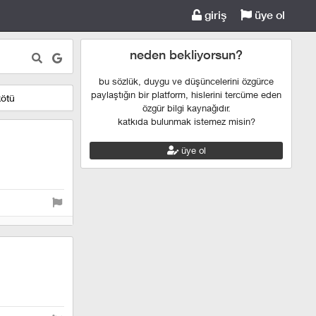
giriş
üye ol
neden bekliyorsun?
bu sözlük, duygu ve düşüncelerini özgürce
paylaştığın bir platform, hislerini tercüme eden
kötü
özgür bilgi kaynağıdır.
katkıda bulunmak istemez misin?
üye ol