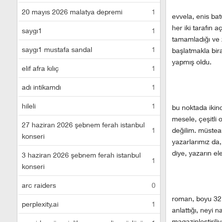
20 mayıs 2026 malatya depremi
1
evvela, enis bat
her iki tarafın 
saygı1
1
tamamladığı ve z
saygı1 mustafa sandal
1
başlatmakla bir
yapmış oldu.
elif afra kılıç
1
adı intikamdı
1
hileli
1
bu noktada ikin
mesele, çeşitli 
27 haziran 2026 şebnem ferah istanbul
1
değilim. müstear
konseri
yazarlarımız da,
diye, yazarın el
3 haziran 2026 şebnem ferah istanbul
1
konseri
arc raiders
0
roman, boyu 32.
perplexity.ai
1
anlattığı, neyi 
magazinleştirili