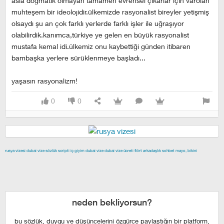
asla dogmatik olmayan tamamen evrensel çıkarlar için varolan
muhteşem bir ideolojidir.ülkemizde rasyonalist bireyler yetişmiş
olsaydı şu an çok farklı yerlerde farklı işler ile uğraşıyor
olabilirdik.kanımca,türkiye ye gelen en büyük rasyonalist
mustafa kemal idi.ülkemiz onu kaybettiği günden itibaren
bambaşka yerlere sürüklenmeye başladı...
yaşasın rasyonalizm!
0
0
rusya vizesi
dubai vize
sözlük scripti
iç giyim
dubai vize
dubai vize ücreti
flört
arkadaşlık
sohbet
mayo, bikini
izmir escort
maltepe escort
buca escort
denizli escort
çiğli
escort
çekmeköy escort
anadolu yakası escort
istanbul escort
şişli escort
esenyurt escort
beylikdüzü escort
neden bekliyorsun?
bu sözlük, duygu ve düşüncelerini özgürce paylaştığın bir platform,