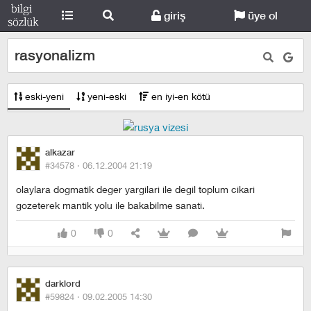
giriş
üye ol
rasyonalizm
eski-yeni
yeni-eski
en iyi-en kötü
alkazar
#34578 ·
06.12.2004 21:19
olaylara dogmatik deger yargilari ile degil toplum cikari
gozeterek mantik yolu ile bakabilme sanati.
0
0
darklord
#59824 ·
09.02.2005 14:30