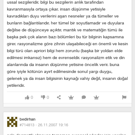
ussal sezgileridir. bilgi bu sezgilerin anlık tarafından
kavranmasıyla ortaya çıkar. insan düşünme yetisiyle
kavradıkları duyu verilerini aşan nesneler ya da tümeller ve
bunların bağlantılarıdır. her tümel bir soyutlamadır ve duyulara
değilse de düşünceye açıktır. mantık ve matematiğin tümü ile
başka pek çok alanın bazı bölümleri bu tür bilginin kapsamına
girer. rasyonalizme göre zihnin ulaşabileceği en önemli ve kesin
bilgi türü olan apriori bilgi hem zorunlu (başka bir yoldan elde
edilmesi imkansız) hem de evrenseldir. rasyonalizm etik ve din
alanlarında da insanın düşünme yetisine öncelik verir. buna
göre iyiyle kötünün ayırt edilmesinde sonul yargı duygu,
gelenek ya da insan bilgisinin kaynağı vahiy değil, insanın doğal
yetileridir.
0
0
bedirhan
#714813 ·
26.11.2007 19:16