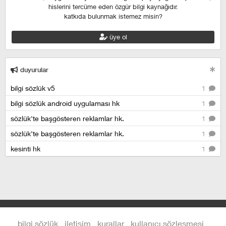
hislerini tercüme eden özgür bilgi kaynağıdır.
katkıda bulunmak istemez misin?
üye ol
duyurular
bilgi sözlük v5
1
bilgi sözlük android uygulaması hk
1
sözlük'te başgösteren reklamlar hk.
1
sözlük'te başgösteren reklamlar hk.
1
kesinti hk
1
bilgi sözlük
iletişim
kurallar
kullanıcı sözleşmesi