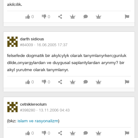
akilcilik.
0
0
darth sidious
#84009 ·
16.06.2005 17:37
felsefede dogmatik bir akylcylyk olarak tanymlanyrken;gunluk
dilde,onyargylardan ve duygusal saplantylardan arynmy? bir
akyl yurutme olarak tanymlanyr.
0
0
cetniklereolum
#398280 ·
13.11.2006 04:43
(bkz:
islam ve rasyonalizm
)
0
0