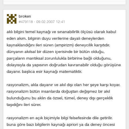
broken
#479118 ·
09.02.2007 12:41
aklı bilgini temel kaynağı ve sınanabilirlik ölçüsü olarak kabul
eden akım. bilginin duyu verilerine dayalı deneylerden
kaynaklandığını ileri süren (ampirizm) deneycilik karşıtıdır.
dünyanın akılsal bir düzen içerisinde bir bütün olduğu,
parçaların mantıksal zorunlulukla birbirine bağlı olduğunu,
dolayısıyla da yapısının doğrudan kavranabilir olduğu görüşüne
dayanır. başlıca esir kaynağı matematiktir.
rasyonalizm, akla dayanır ve akıl dışı olan her şeye karşı koyar.
rasyonalizm bütün insanlarda doğuştan değişmez bir akıl
bulunduğunu bu aklın da özsel, tümel, deney dışı gerçeklik
taşıdığını ileri sürer.
rasyonalizm en açık biçimiyle bilgi felsefesinde dile getirilir.
buna göre bazı bilgilerin kaynağı apriori ya da deney öncesi